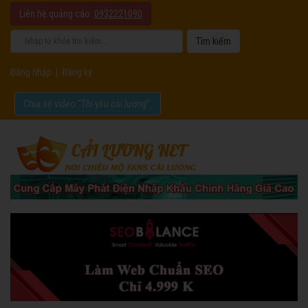
Liên hệ quảng cáo:
0932221090
Đăng nhập
|
Đăng ký
Chia sẻ video "Tôi yêu cải lương".