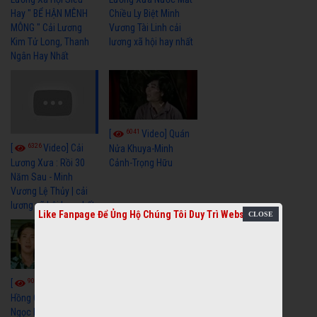
Hay " BỂ HẬN MÊNH
Chiều Ly Biệt Minh
MÔNG " Cải Lương
Vương Tài Linh cải
Kim Tử Long, Thanh
lương xã hội hay nhất
Ngân Hay Nhất
6041
[
Video] Quán
6326
[
Video] Cải
Nửa Khuya-Minh
Cảnh-Trọng Hữu
Lương Xưa : Rồi 30
Năm Sau - Minh
Vương Lệ Thủy | cải
lương xã hội hay nhất
Like Fanpage Để Ủng Hộ Chúng Tôi Duy Trì Website
9059
7352
[
Video] Bông
[
Video] Khi
Hồng Cài Áo - Vũ Linh,
Hoa Trà Nở - Vũ Linh,
Ngọc Huyền, Ngọc
Tài Linh