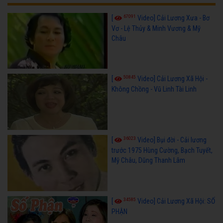
67091
[
Video] Cải Lương Xưa - Bơ
Vơ - Lệ Thủy & Minh Vương & Mỹ
Châu
50845
[
Video] Cải Lương Xã Hội -
Không Chồng - Vũ Linh Tài Linh
36023
[
Video] Bụi đời - Cải lương
trước 1975 Hùng Cường, Bạch Tuyết,
Mỹ Châu, Dũng Thanh Lâm
34585
[
Video] Cải Lương Xã Hội: SỐ
PHẬN