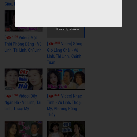
Giàu, Diệp Lang
Powered by
netcore.vn
4110
[
Video] Một
3658
[
Video] Sóng
Thời Phóng Đãng - Vũ
Linh, Tài Linh, Chí Linh
Gió Làng Chài - Vũ
Linh, Tài Linh, Khánh
Tuấn
3768
3440
[
Video] Dãy
[
Video] Nhạc
Ngân Hà - Vũ Linh, Tài
Tình - Vũ Linh, Thoại
Linh, Thoại Mỹ
Mỹ, Phương Hồng
Thủy