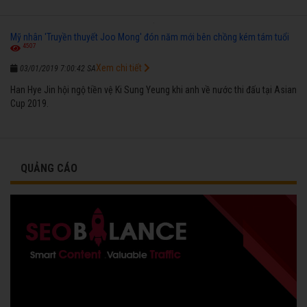
Mỹ nhân 'Truyền thuyết Joo Mong' đón năm mới bên chồng kém tám tuổi
4507
Xem chi tiết
03/01/2019 7:00:42 SA
Han Hye Jin hội ngộ tiền vệ Ki Sung Yeung khi anh về nước thi đấu tại Asian
Cup 2019.
QUẢNG CÁO