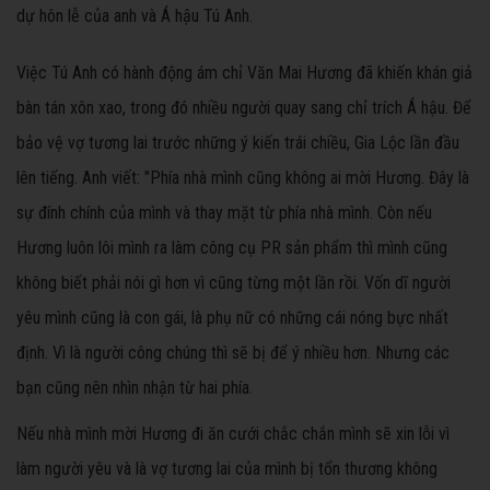
dự hôn lễ của anh và Á hậu Tú Anh.
Việc Tú Anh có hành động ám chỉ Văn Mai Hương đã khiến khán giả
bàn tán xôn xao, trong đó nhiều người quay sang chỉ trích Á hậu. Để
bảo vệ vợ tương lai trước những ý kiến trái chiều, Gia Lộc lần đầu
lên tiếng. Anh viết: "Phía nhà mình cũng không ai mời Hương. Đây là
sự đính chính của mình và thay mặt từ phía nhà mình. Còn nếu
Hương luôn lôi mình ra làm công cụ PR sản phẩm thì mình cũng
không biết phải nói gì hơn vì cũng từng một lần rồi. Vốn dĩ người
yêu mình cũng là con gái, là phụ nữ có những cái nóng bực nhất
định. Vì là người công chúng thì sẽ bị để ý nhiều hơn. Nhưng các
bạn cũng nên nhìn nhận từ hai phía.
Nếu nhà mình mời Hương đi ăn cưới chắc chắn mình sẽ xin lỗi vì
làm người yêu và là vợ tương lai của mình bị tổn thương không