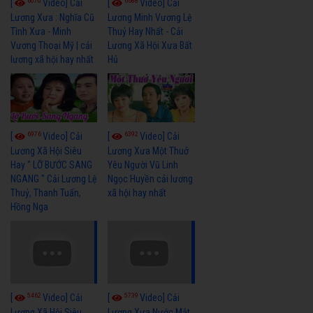
6070
6688
[
Video] Cải
[
Video] Cải
Lương Xưa : Nghĩa Cũ
Lương Minh Vương Lệ
Tình Xưa - Minh
Thuỷ Hay Nhất - Cải
Vương Thoại Mỹ | cải
Lương Xã Hội Xưa Bất
lương xã hội hay nhất
Hủ
6976
6392
[
Video] Cải
[
Video] Cải
Lương Xã Hội Siêu
Lương Xưa Một Thuở
Hay " LỠ BƯỚC SANG
Yêu Người Vũ Linh
NGANG " Cải Lương Lệ
Ngọc Huyền cải lương
Thuỷ, Thanh Tuấn,
xã hội hay nhất
Hồng Nga
5462
5739
[
Video] Cải
[
Video] Cải
Lương Xã Hội Siêu
Lương Xưa Nước Mắt