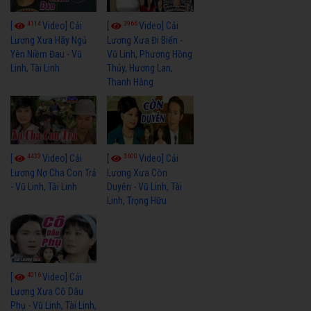
4114
3966
[
Video] Cải
[
Video] Cải
Lương Xưa Hãy Ngủ
Lương Xưa Đi Biển -
Yên Niềm Đau - Vũ
Vũ Linh, Phương Hồng
Linh, Tài Linh
Thủy, Hương Lan,
Thanh Hằng
4433
3600
[
Video] Cải
[
Video] Cải
Lương Nợ Cha Con Trả
Lương Xưa Còn
- Vũ Linh, Tài Linh
Duyên - Vũ Linh, Tài
Linh, Trọng Hữu
4016
[
Video] Cải
Lương Xưa Cô Dâu
Phụ - Vũ Linh, Tài Linh,