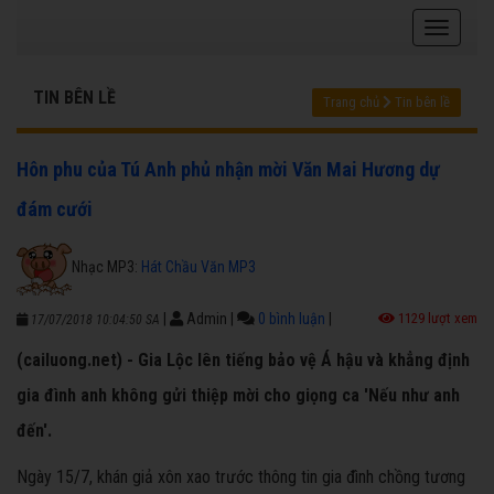
TIN BÊN LỀ
Trang chủ
Tin bên lề
Hôn phu của Tú Anh phủ nhận mời Văn Mai Hương dự
đám cưới
Nhạc MP3:
Hát Chầu Văn MP3
|
Admin
|
0 bình luận
|
1129 lượt xem
17/07/2018 10:04:50 SA
(cailuong.net) - Gia Lộc lên tiếng bảo vệ Á hậu và khẳng định
gia đình anh không gửi thiệp mời cho giọng ca 'Nếu như anh
đến'.
Ngày 15/7, khán giả xôn xao trước thông tin gia đình chồng tương