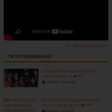
Xem thêm nhiều video khác
TIN TỨC XEM NHIỀU NHẤT
260 tuồng cải lương xưa trước 1975 hay
96205
nhất từ trước đến nay
17/07/2017 11:33:48 CH
Mr. Đàm, Hồ Ngọc Hà quyết add facebook
76308
nhau vì tin đồn đã nghỉ chơi
31/07/2017 5:03:06 CH