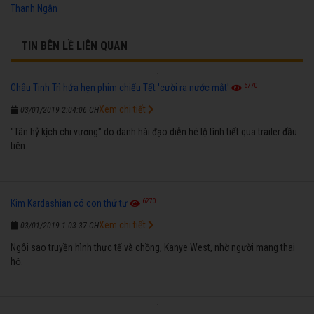
Thanh Ngân
TIN BÊN LỀ LIÊN QUAN
6770
Châu Tinh Trì hứa hẹn phim chiếu Tết 'cười ra nước mắt'
Xem chi tiết
03/01/2019 2:04:06 CH
"Tân hỷ kịch chi vương" do danh hài đạo diễn hé lộ tình tiết qua trailer đầu
tiên.
6270
Kim Kardashian có con thứ tư
Xem chi tiết
03/01/2019 1:03:37 CH
Ngôi sao truyền hình thực tế và chồng, Kanye West, nhờ người mang thai
hộ.