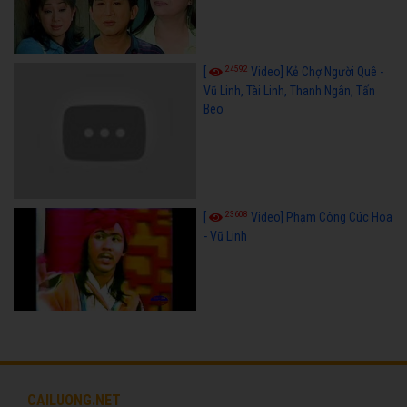
24592
[
Video] Kẻ Chợ Người Quê -
Vũ Linh, Tài Linh, Thanh Ngân, Tấn
Beo
23608
[
Video] Phạm Công Cúc Hoa
- Vũ Linh
CAILUONG.NET