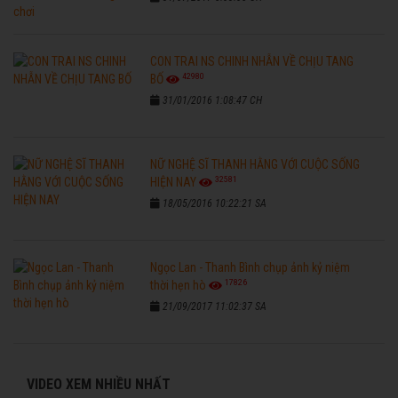
CON TRAI NS CHINH NHẪN VỀ CHỊU TANG
42980
BỐ
31/01/2016 1:08:47 CH
NỮ NGHỆ SĨ THANH HẰNG VỚI CUỘC SỐNG
32581
HIỆN NAY
18/05/2016 10:22:21 SA
Ngọc Lan - Thanh Bình chụp ảnh kỷ niệm
17826
thời hẹn hò
21/09/2017 11:02:37 SA
VIDEO XEM NHIỀU NHẤT