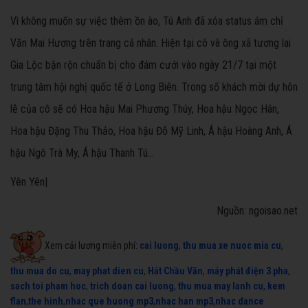
Vì không muốn sự việc thêm ồn ào, Tú Anh đã xóa status ám chỉ
Văn Mai Hương trên trang cá nhân. Hiện tại cô và ông xã tương lai
Gia Lộc bận rộn chuẩn bị cho đám cưới vào ngày 21/7 tại một
trung tâm hội nghị quốc tế ở Long Biên. Trong số khách mời dự hôn
lễ của cô sẽ có Hoa hậu Mai Phương Thúy, Hoa hậu Ngọc Hân,
Hoa hậu Đặng Thu Thảo, Hoa hậu Đỗ Mỹ Linh, Á hậu Hoàng Anh, Á
hậu Ngô Trà My, Á hậu Thanh Tú...
Yên Yên|
Nguồn: ngoisao.net
Xem cải lương miễn phí:
cai luong
,
thu mua xe nuoc mia cu
,
thu mua do cu
,
may phat dien cu
,
Hát Chầu Văn
,
máy phát điện 3 pha
,
sach toi pham hoc
,
trich doan cai luong
,
thu mua may lanh cu
,
kem
flan
,
the hinh
,
nhac que huong mp3
,
nhac han mp3
,
nhac dance