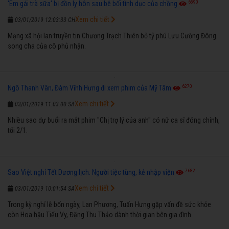
6590
'Em gái trà sữa' bị đồn ly hôn sau bê bối tình dục của chồng
Xem chi tiết
03/01/2019 12:03:33 CH
Mạng xã hội lan truyền tin Chương Trạch Thiên bỏ tỷ phú Lưu Cường Đông
song cha của cô phủ nhận.
6270
Ngô Thanh Vân, Đàm Vĩnh Hưng đi xem phim của Mỹ Tâm
Xem chi tiết
03/01/2019 11:03:00 SA
Nhiều sao dự buổi ra mắt phim "Chị trợ lý của anh" có nữ ca sĩ đóng chính,
tối 2/1.
7682
Sao Việt nghỉ Tết Dương lịch: Người tiệc tùng, kẻ nhập viện
Xem chi tiết
03/01/2019 10:01:54 SA
Trong kỳ nghỉ lễ bốn ngày, Lan Phương, Tuấn Hưng gặp vấn đề sức khỏe
còn Hoa hậu Tiểu Vy, Đặng Thu Thảo dành thời gian bên gia đình.