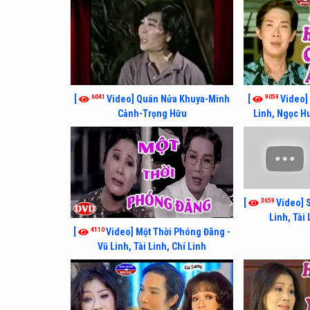
6041
9059
[
Video] Quán Nửa Khuya-Minh
[
Video]
Cảnh-Trọng Hữu
Linh, Ngọc Hu
3659
[
Video] 
Linh, Tài
4110
[
Video] Một Thời Phóng Đãng -
Vũ Linh, Tài Linh, Chí Linh