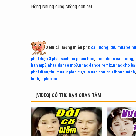
Hồng Nhung cùng chồng con hát
Xem cải lương miễn phí:
cai luong
,
thu mua xe n
phát điện 3 pha
,
sach toi pham hoc
,
trich doan cai luong
,
han mp3
,
nhac dance mp3
,
nhac dance remix
,
nhac cho ba
phat dien
,
thu mua laptop cu
,
sua nap bon cau thong minh
binh
,
laptop cu
[VIDEO] CÓ THỂ BẠN QUAN TÂM