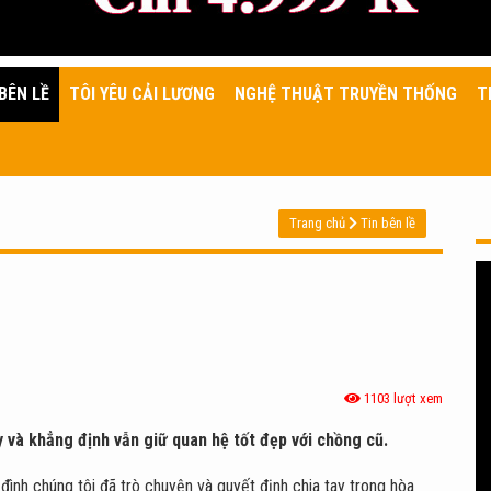
BÊN LỀ
TÔI YÊU CẢI LƯƠNG
NGHỆ THUẬT TRUYỀN THỐNG
T
Trang chủ
Tin bên lề
1103 lượt xem
y và khẳng định vẫn giữ quan hệ tốt đẹp với chồng cũ.
 đình chúng tôi đã trò chuyện và quyết định chia tay trong hòa