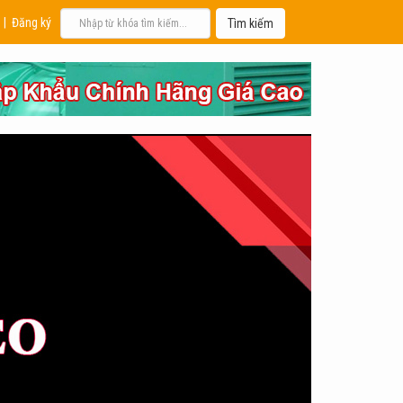
|
Đăng ký