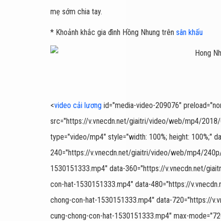
mẹ sớm chia tay.
* Khoảnh khắc gia đình Hồng Nhung trên
sân khấu
<
video cải lương
id="media-video-209076" preload="none"
src="https://v.vnecdn.net/giaitri/video/web/mp4/20
type="video/mp4" style="width: 100%; height: 100%;" da
240="https://v.vnecdn.net/giaitri/video/web/mp4/240
1530151333.mp4" data-360="https://v.vnecdn.net/gia
con-hat-1530151333.mp4" data-480="https://v.vnecdn
chong-con-hat-1530151333.mp4" data-720="https://v.
cung-chong-con-hat-1530151333.mp4" max-mode="720