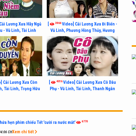
3966
Cải Lương Xưa Hãy Ngủ
[
Video] Cải Lương Xưa Đi Biển -
 - Vũ Linh, Tài Linh
Vũ Linh, Phương Hồng Thủy, Hương
Lan, Thanh Hằng
4016
] Cải Lương Xưa Còn
[
Video] Cải Lương Xưa Cô Dâu
h, Tài Linh, Trọng Hữu
Phụ - Vũ Linh, Tài Linh, Thanh Ngân
6770
hứa hẹn phim chiếu Tết 'cười ra nước mắt'
Xem chi tiết
04:06 CH