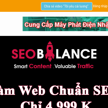
Đăng nhập
Chia sẻ video "Tôi yêu cải lương".