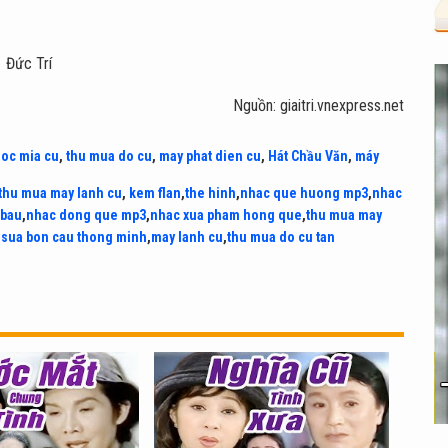
Đức Trí
Nguồn: giaitri.vnexpress.net
uoc mia cu
,
thu mua do cu
,
may phat dien cu
,
Hát Chầu Văn
,
máy
thu mua may lanh cu
,
kem flan
,
the hinh
,
nhac que huong mp3
,
nhac
 bau
,
nhac dong que mp3
,
nhac xua pham hong que
,
thu mua may
,
sua bon cau thong minh
,
may lanh cu
,
thu mua do cu tan