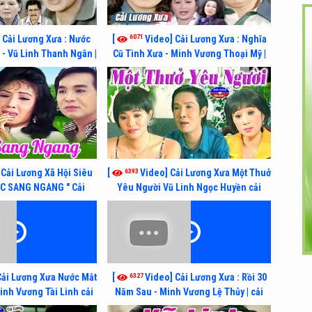
6071
 Cải Lương Xưa : Nước
[
Video] Cải Lương Xưa : Nghĩa
- Vũ Linh Thanh Ngân |
Cũ Tình Xưa - Minh Vương Thoại Mỹ |
g xã hội hay nhất
cải lương xã hội hay nhất
6393
 Cải Lương Xã Hội Siêu
[
Video] Cải Lương Xưa Một Thuở
ỚC SANG NGANG " Cải
Yêu Người Vũ Linh Ngọc Huyền cải
 Thanh Tuấn, Hồng Nga
lương xã hội hay nhất
6327
Cải Lương Xưa Nước Mắt
[
Video] Cải Lương Xưa : Rồi 30
Minh Vương Tài Linh cải
Năm Sau - Minh Vương Lệ Thủy | cải
xã hội hay nhất
lương xã hội hay nhất