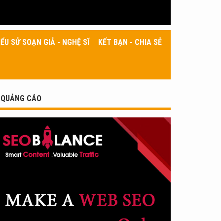
IỂU SỬ SOẠN GIẢ - NGHỆ SĨ
KẾT BẠN - CHIA SẺ
QUẢNG CÁO