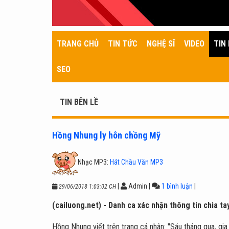
TRANG CHỦ
TIN TỨC
NGHỆ SĨ
VIDEO
TIN 
SEO
TIN BÊN LỀ
Hồng Nhung ly hôn chồng Mỹ
Nhạc MP3:
Hát Chầu Văn MP3
|
Admin
|
1 bình luận
|
29/06/2018 1:03:02 CH
(cailuong.net) - Danh ca xác nhận thông tin chia ta
Hồng Nhung viết trên trang cá nhân: "Sáu tháng qua, gia