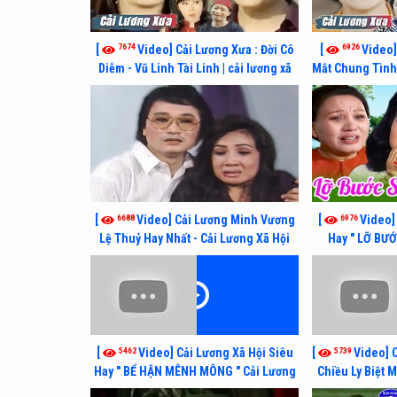
7674
6926
[
Video] Cải Lương Xưa : Đời Cô
[
Video]
Diễm - Vũ Linh Tài Linh | cải lương xã
Mắt Chung Tình 
hội hay nhất
cải lươn
6688
6976
[
Video] Cải Lương Minh Vương
[
Video]
Lệ Thuỷ Hay Nhất - Cải Lương Xã Hội
Hay " LỠ BƯ
Xưa Bất Hủ
Lương Lệ Thuỷ,
5462
5739
[
Video] Cải Lương Xã Hội Siêu
[
Video] 
Hay " BỂ HẬN MÊNH MÔNG " Cải Lương
Chiều Ly Biệt 
Kim Tử Long, Thanh Ngân Hay Nhất
lương 