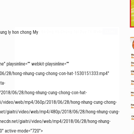
Like Fanpage Để Ủng Hộ Chúng Tôi Duy Trì Website
 playsinline="" webkit-playsinline=""
18/06/28/hong-nhung-cung-chong-con-hat-1530151333.mp4"
ta-
p/2018/06/28/hong-nhung-cung-chong-con-hat-
itri/video/web/mp4/360p/2018/06/28/hong-nhung-cung-chong-
Powered by
netcore.vn
.net/giaitri/video/web/mp4/480p/2018/06/28/hong-nhung-cung-
vnecdn.net/giaitri/video/web/mp4/2018/06/28/hong-nhung-
" active-mode="720">