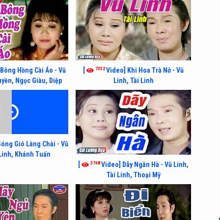
7352
 Bông Hồng Cài Áo - Vũ
[
Video] Khi Hoa Trà Nở - Vũ
yền, Ngọc Giàu, Diệp
Linh, Tài Linh
Lang
Sóng Gió Làng Chài - Vũ
 Linh, Khánh Tuấn
3768
[
Video] Dãy Ngân Hà - Vũ Linh,
Tài Linh, Thoại Mỹ