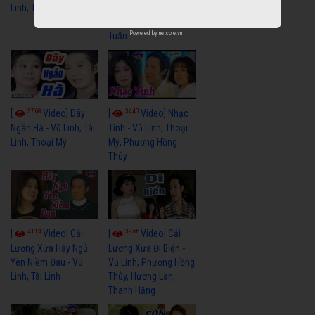
Linh, Tài Linh, Chí Linh
Gió Làng Chài - Vũ
Linh, Tài Linh, Khánh
Powered by
netcore.vn
Tuấn
3768
3440
[
Video] Dãy
[
Video] Nhạc
Ngân Hà - Vũ Linh, Tài
Tình - Vũ Linh, Thoại
Linh, Thoại Mỹ
Mỹ, Phương Hồng
Thủy
4114
3966
[
Video] Cải
[
Video] Cải
Lương Xưa Hãy Ngủ
Lương Xưa Đi Biển -
Yên Niềm Đau - Vũ
Vũ Linh, Phương Hồng
Linh, Tài Linh
Thủy, Hương Lan,
Thanh Hằng