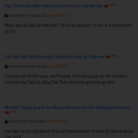
6270
Ngô Thanh Vân, Đàm Vĩnh Hưng đi xem phim của Mỹ Tâm
Xem chi tiết
03/01/2019 11:03:00 SA
Nhiều sao dự buổi ra mắt phim "Chị trợ lý của anh" có nữ ca sĩ đóng chính,
tối 2/1.
7682
Sao Việt nghỉ Tết Dương lịch: Người tiệc tùng, kẻ nhập viện
Xem chi tiết
03/01/2019 10:01:54 SA
Trong kỳ nghỉ lễ bốn ngày, Lan Phương, Tuấn Hưng gặp vấn đề sức khỏe
còn Hoa hậu Tiểu Vy, Đặng Thu Thảo dành thời gian bên gia đình.
Mỹ nhân 'Truyền thuyết Joo Mong' đón năm mới bên chồng kém tám tuổi
4506
Xem chi tiết
03/01/2019 7:00:42 SA
Han Hye Jin hội ngộ tiền vệ Ki Sung Yeung khi anh về nước thi đấu tại Asian
Cup 2019.