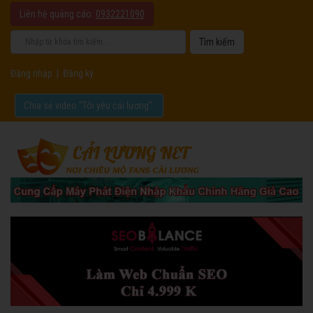
Liên hệ quảng cáo:
0932221090
Đăng nhập
|
Đăng ký
Chia sẻ video "Tôi yêu cải lương".