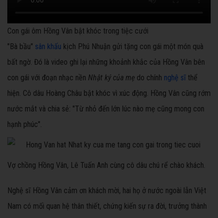
Con gái ôm Hồng Vân bật khóc trong tiệc cưới
"Bà bầu"
sân khấu
kịch Phú Nhuận gửi tặng con gái một món quà
bất ngờ. Đó là video ghi lại những khoảnh khắc của Hồng Vân bên
con gái với đoạn nhạc nền
Nhật ký của mẹ
do chính
nghệ sĩ
thể
hiện. Cô dâu Hoàng Châu bật khóc vì xúc động. Hồng Vân cũng rớm
nước mắt và chia sẻ: "Từ nhỏ đến lớn lúc nào mẹ cũng mong con
hạnh phúc".
Vợ chồng Hồng Vân, Lê Tuấn Anh cùng cô dâu chú rể chào khách.
Nghệ sĩ Hồng Vân cảm ơn khách mời, hai họ ở nước ngoài lẫn Việt
Nam có mối quan hệ thân thiết, chứng kiến sự ra đời, trưởng thành