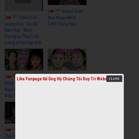
6041
[
Video] Quán
6325
[
Video] Cải
Nửa Khuya-Minh
Cảnh-Trọng Hữu
Lương Xưa : Rồi 30
Năm Sau - Minh
Vương Lệ Thủy | cải
lương xã hội hay nhất
9059
7352
[
Video] Bông
[
Video] Khi
Like Fanpage Để Ủng Hộ Chúng Tôi Duy Trì Website
Hồng Cài Áo - Vũ Linh,
Hoa Trà Nở - Vũ Linh,
Ngọc Huyền, Ngọc
Tài Linh
Giàu, Diệp Lang
4110
[
Video] Một
3658
[
Video] Sóng
Thời Phóng Đãng - Vũ