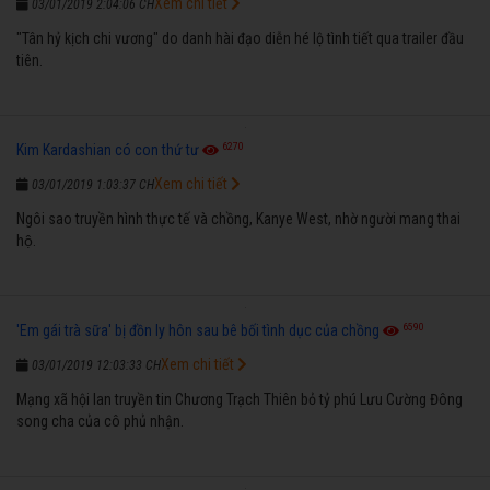
Xem chi tiết
03/01/2019 2:04:06 CH
"Tân hỷ kịch chi vương" do danh hài đạo diễn hé lộ tình tiết qua trailer đầu
tiên.
6270
Kim Kardashian có con thứ tư
Xem chi tiết
03/01/2019 1:03:37 CH
Ngôi sao truyền hình thực tế và chồng, Kanye West, nhờ người mang thai
hộ.
6590
'Em gái trà sữa' bị đồn ly hôn sau bê bối tình dục của chồng
Xem chi tiết
03/01/2019 12:03:33 CH
Mạng xã hội lan truyền tin Chương Trạch Thiên bỏ tỷ phú Lưu Cường Đông
song cha của cô phủ nhận.