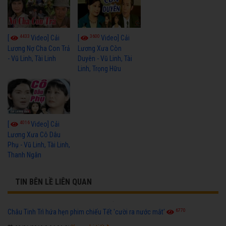
4433
3600
[
Video] Cải
[
Video] Cải
Lương Nợ Cha Con Trả
Lương Xưa Còn
- Vũ Linh, Tài Linh
Duyên - Vũ Linh, Tài
Linh, Trọng Hữu
4016
[
Video] Cải
Lương Xưa Cô Dâu
Phụ - Vũ Linh, Tài Linh,
Thanh Ngân
TIN BÊN LỀ LIÊN QUAN
6770
Châu Tinh Trì hứa hẹn phim chiếu Tết 'cười ra nước mắt'