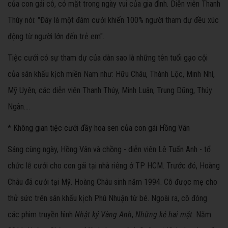
của con gái cô, có mặt trong ngày vui của gia đình. Diễn viên Thanh
Thúy nói: "Đây là một đám cưới khiến 100% người tham dự đều xúc
động từ người lớn đến trẻ em".
Tiệc cưới có sự tham dự của dàn sao là những tên tuổi gạo cội
của sân khấu kịch miền Nam như: Hữu Châu, Thành Lộc, Minh Nhí,
Mỹ Uyên, các diễn viên Thanh Thúy, Minh Luân, Trung Dũng, Thúy
Ngân....
*
Không gian tiệc cưới đầy hoa sen của con gái Hồng Vân
Sáng cùng ngày, Hồng Vân và chồng - diễn viên Lê Tuấn Anh - tổ
chức
lễ cưới cho con gái tại nhà riêng ở TP HCM. Trước đó, Hoàng
Châu đã
cưới tại Mỹ. Hoàng Châu sinh năm 1994. Cô được mẹ cho
thử sức trên sân khấu kịch Phú Nhuận từ bé. Ngoài ra, cô đóng
các phim truyền hình
Nhật ký Vàng Anh
,
Những kẻ hai mặt
. Năm