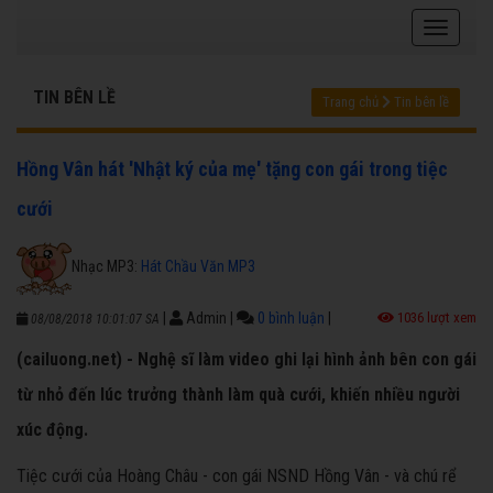
TIN BÊN LỀ
Trang chủ
Tin bên lề
Hồng Vân hát 'Nhật ký của mẹ' tặng con gái trong tiệc
cưới
Nhạc MP3:
Hát Chầu Văn MP3
|
Admin
|
0 bình luận
|
1036 lượt xem
08/08/2018 10:01:07 SA
(cailuong.net) - Nghệ sĩ làm video ghi lại hình ảnh bên con gái
từ nhỏ đến lúc trưởng thành làm quà cưới, khiến nhiều người
xúc động.
Tiệc cưới của Hoàng Châu - con gái NSND Hồng Vân - và chú rể