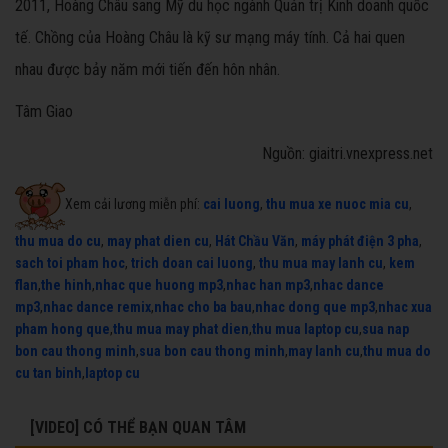
2011, Hoàng Châu sang Mỹ du học ngành Quản trị Kinh doanh quốc
tế. Chồng của Hoàng Châu là kỹ sư mạng máy tính. Cả hai quen
nhau được bảy năm mới tiến đến hôn nhân.
Tâm Giao
Nguồn: giaitri.vnexpress.net
Xem cải lương miễn phí:
cai luong
,
thu mua xe nuoc mia cu
,
thu mua do cu
,
may phat dien cu
,
Hát Chầu Văn
,
máy phát điện 3 pha
,
sach toi pham hoc
,
trich doan cai luong
,
thu mua may lanh cu
,
kem
flan
,
the hinh
,
nhac que huong mp3
,
nhac han mp3
,
nhac dance
mp3
,
nhac dance remix
,
nhac cho ba bau
,
nhac dong que mp3
,
nhac xua
pham hong que
,
thu mua may phat dien
,
thu mua laptop cu
,
sua nap
bon cau thong minh
,
sua bon cau thong minh
,
may lanh cu
,
thu mua do
cu tan binh
,
laptop cu
[VIDEO] CÓ THỂ BẠN QUAN TÂM