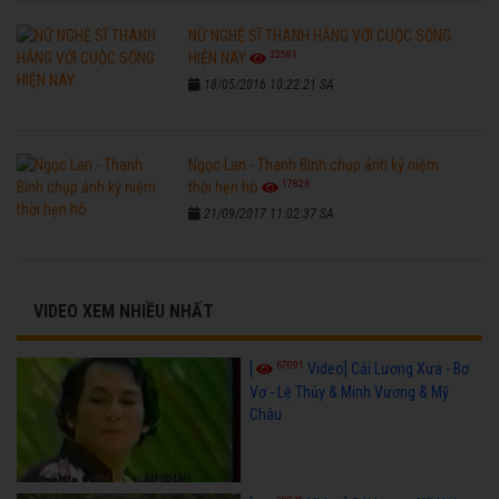
NỮ NGHỆ SĨ THANH HẰNG VỚI CUỘC SỐNG
32581
HIỆN NAY
18/05/2016 10:22:21 SA
Ngọc Lan - Thanh Bình chụp ảnh kỷ niệm
17826
thời hẹn hò
21/09/2017 11:02:37 SA
VIDEO XEM NHIỀU NHẤT
67091
[
Video] Cải Lương Xưa - Bơ
Vơ - Lệ Thủy & Minh Vương & Mỹ
Châu