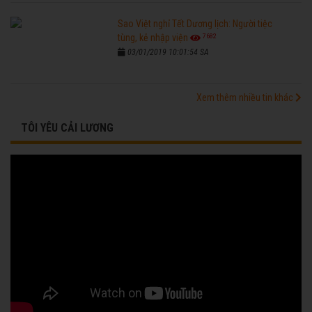
Sao Việt nghỉ Tết Dương lịch: Người tiệc
7682
tùng, kẻ nhập viện
03/01/2019 10:01:54 SA
Xem thêm nhiều tin khác
TÔI YÊU CẢI LƯƠNG