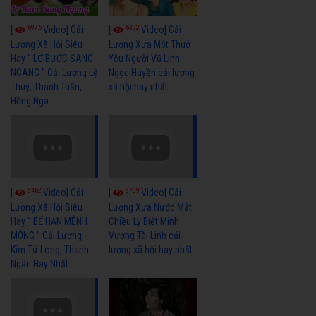
6976
6392
[
Video] Cải
[
Video] Cải
Lương Xã Hội Siêu
Lương Xưa Một Thuở
Hay " LỠ BƯỚC SANG
Yêu Người Vũ Linh
NGANG " Cải Lương Lệ
Ngọc Huyền cải lương
Thuỷ, Thanh Tuấn,
xã hội hay nhất
Hồng Nga
5462
5739
[
Video] Cải
[
Video] Cải
Lương Xã Hội Siêu
Lương Xưa Nước Mắt
Hay " BỂ HẬN MÊNH
Chiều Ly Biệt Minh
MÔNG " Cải Lương
Vương Tài Linh cải
Kim Tử Long, Thanh
lương xã hội hay nhất
Ngân Hay Nhất