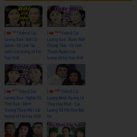
7674
6926
[
Video] Cải
[
Video] Cải
Lương Xưa : Đời Cô
Lương Xưa : Nước Mắt
Diễm - Vũ Linh Tài
Chung Tình - Vũ Linh
Linh | cải lương xã hội
Thanh Ngân | cải
hay nhất
lương xã hội hay nhất
6070
6688
[
Video] Cải
[
Video] Cải
Lương Xưa : Nghĩa Cũ
Lương Minh Vương Lệ
Tình Xưa - Minh
Thuỷ Hay Nhất - Cải
Vương Thoại Mỹ | cải
Lương Xã Hội Xưa Bất
lương xã hội hay nhất
Hủ