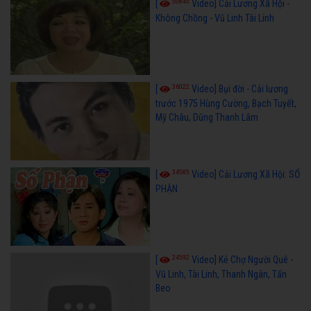
50845
[
Video] Cải Lương Xã Hội -
Không Chồng - Vũ Linh Tài Linh
36022
[
Video] Bụi đời - Cải lương
trước 1975 Hùng Cường, Bạch Tuyết,
Mỹ Châu, Dũng Thanh Lâm
34585
[
Video] Cải Lương Xã Hội: SỐ
PHẬN
24592
[
Video] Kẻ Chợ Người Quê -
Vũ Linh, Tài Linh, Thanh Ngân, Tấn
Beo