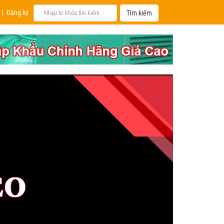
|
Đăng ký