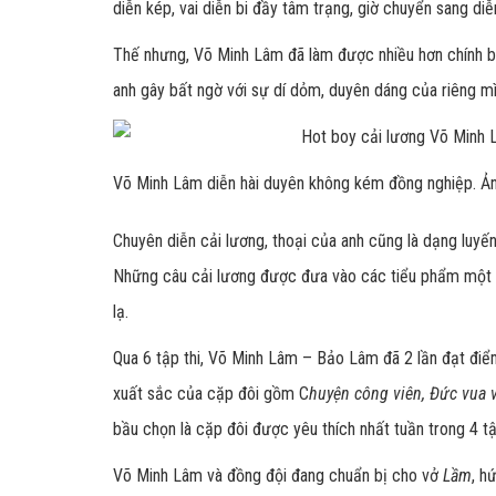
diễn kép, vai diễn bi đầy tâm trạng, giờ chuyển sang diễ
Thế nhưng, Võ Minh Lâm đã làm được nhiều hơn chính b
anh gây bất ngờ với sự dí dỏm, duyên dáng của riêng m
Võ Minh Lâm diễn hài duyên không kém đồng nghiệp.
Ả
Chuyên diễn cải lương, thoại của anh cũng là dạng luyế
Những câu cải lương được đưa vào các tiểu phẩm một 
lạ.
Qua 6 tập thi, Võ Minh Lâm – Bảo Lâm đã 2 lần đạt điểm
xuất sắc của cặp đôi gồm C
huyện công viên, Đức vua 
bầu chọn là cặp đôi được yêu thích nhất tuần trong 4 tậ
Võ Minh Lâm và đồng đội đang chuẩn bị cho vở
Lầm
, h