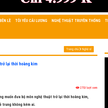
BÊN LỀ
TÔI YÊU CẢI LƯƠNG
NGHỆ THUẬT TRUYỀN THỐNG
T
Trang chủ
Nghệ sĩ
rở lại thời hoàng kim
2753 lượt xem
ng muốn đưa bộ môn nghệ thuật trở lại thời hoàng kim,
ẻ trung không kém ai.