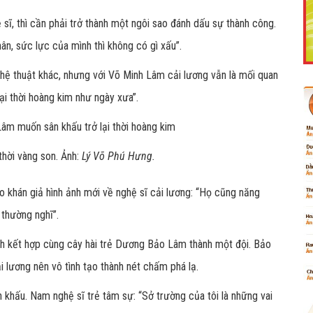
 sĩ, thì cần phải trở thành một ngôi sao đánh dấu sự thành công.
chân, sức lực của mình thì không có gì xấu”.
Like Fanpage Để Ủng Hộ Chúng Tôi Duy Trì Website
ghệ thuật khác, nhưng với Võ Minh Lâm cải lương vẫn là mối quan
ại thời hoàng kim như ngày xưa”.
thời vàng son.
Ảnh:
Lý Võ Phú Hưng.
 khán giả hình ảnh mới về nghệ sĩ cải lương: “Họ cũng năng
 thường nghĩ”.
nh kết hợp cùng cây hài trẻ Dương Bảo Lâm thành một đội. Bảo
Powered by
netcore.vn
i lương nên vô tình tạo thành nét chấm phá lạ.
n khấu. Nam nghệ sĩ trẻ tâm sự: “Sở trường của tôi là những vai