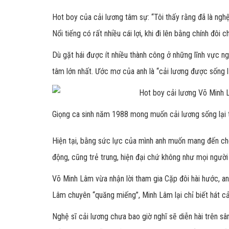
Hot boy của cải lương tâm sự: “Tôi thấy rằng đã là nghệ
Nổi tiếng có rất nhiều cái lợi, khi đi lên bằng chính đôi 
Dù gặt hái được ít nhiều thành công ở những lĩnh vực n
tâm lớn nhất. Ước mơ của anh là “cải lương được sống l
Giọng ca sinh năm 1988 mong muốn cải lương sống lại 
Hiện tại, bằng sức lực của mình anh muốn mang đến cho
động, cũng trẻ trung, hiện đại chứ không như mọi người
Võ Minh Lâm vừa nhận lời tham gia Cặp đôi hài hước, a
Lâm chuyên “quăng miếng”, Minh Lâm lại chỉ biết hát cả
Nghệ sĩ cải lương chưa bao giờ nghĩ sẽ diễn hài trên sâ