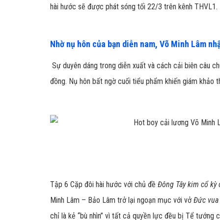
hài hước sẽ được phát sóng tối 22/3 trên kênh THVL1.
Nhờ nụ hôn của bạn diễn nam, Võ Minh Lâm nhậ
Sự duyên dáng trong diễn xuất và cách cải biên câu ch
đồng. Nụ hôn bất ngờ cuối tiểu phẩm khiến giám khảo th
Tập 6 Cặp đôi hài hước với chủ đề
Đông Tây kim cổ kỳ 
Minh Lâm – Bảo Lâm trở lại ngoạn mục với vở
Đức vua 
chỉ là kẻ “bù nhìn” vì tất cả quyền lực đều bị Tể tướng