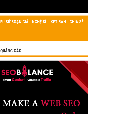
IỂU SỬ SOẠN GIẢ - NGHỆ SĨ
KẾT BẠN - CHIA SẺ
QUẢNG CÁO