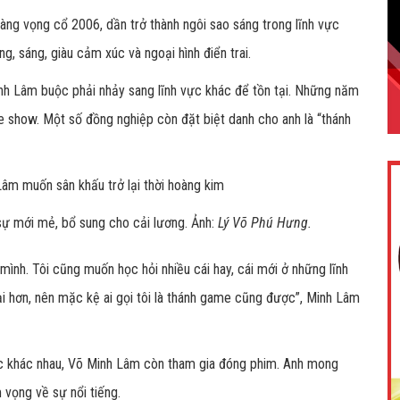
àng vọng cổ 2006, dần trở thành ngôi sao sáng trong lĩnh vực
ng, sáng, giàu cảm xúc và ngoại hình điển trai.
inh Lâm buộc phải nhảy sang lĩnh vực khác để tồn tại. Những năm
me show. Một số đồng nghiệp còn đặt biệt danh cho anh là “thánh
sự mới mẻ, bổ sung cho cải lương.
Ảnh:
Lý Võ Phú Hưng.
ình. Tôi cũng muốn học hỏi nhiều cái hay, cái mới ở những lĩnh
i hơn, nên mặc kệ ai gọi tôi là thánh game cũng được”, Minh Lâm
vực khác nhau, Võ Minh Lâm còn tham gia đóng phim. Anh mong
vọng về sự nổi tiếng.