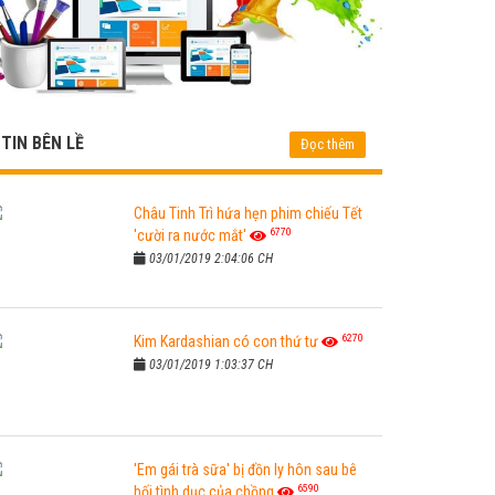
TIN BÊN LỀ
Đọc thêm
Châu Tinh Trì hứa hẹn phim chiếu Tết
6770
'cười ra nước mắt'
03/01/2019 2:04:06 CH
6270
Kim Kardashian có con thứ tư
03/01/2019 1:03:37 CH
'Em gái trà sữa' bị đồn ly hôn sau bê
6590
bối tình dục của chồng