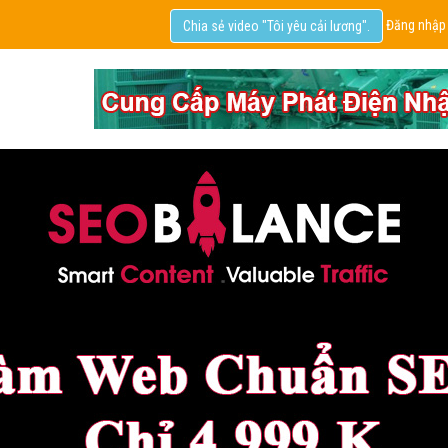
Đăng nhập
Chia sẻ video "Tôi yêu cải lương".