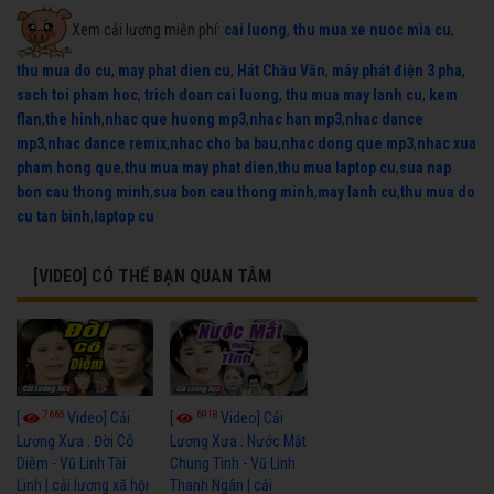
Xem cải lương miễn phí:
cai luong
,
thu mua xe nuoc mia cu
,
thu mua do cu
,
may phat dien cu
,
Hát Chầu Văn
,
máy phát điện 3 pha
,
sach toi pham hoc
,
trich doan cai luong
,
thu mua may lanh cu
,
kem
flan
,
the hinh
,
nhac que huong mp3
,
nhac han mp3
,
nhac dance
mp3
,
nhac dance remix
,
nhac cho ba bau
,
nhac dong que mp3
,
nhac xua
pham hong que
,
thu mua may phat dien
,
thu mua laptop cu
,
sua nap
bon cau thong minh
,
sua bon cau thong minh
,
may lanh cu
,
thu mua do
cu tan binh
,
laptop cu
[VIDEO] CÓ THỂ BẠN QUAN TÂM
7665
6918
[
Video] Cải
[
Video] Cải
Lương Xưa : Đời Cô
Lương Xưa : Nước Mắt
Diễm - Vũ Linh Tài
Chung Tình - Vũ Linh
Linh | cải lương xã hội
Thanh Ngân | cải