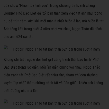
của show 'Phiên tòa tình yêu'. Trong chương trình, anh chàng
vlogger Phở Đặc Biệt đã 'tố' bạn thân xem việc tát anh như 'công
cụ để trút cảm xúc' khi 'mỗi tuần ít nhất buồn 3 lần, mà buồn là tát'.
Anh tổng kết trong suốt 4 năm chơi với nhau, Ngọc Thảo đã dành
cho anh 624 cái tát.
Không chỉ tát... ngoài đời, hot girl cũng tranh thủ 'bạo hành' Phở
Đặc Biệt trong lúc diễn. Mỗi lần diễn chung với nhau, Ngọc Thảo
diễn cảnh tát Phở Đặc Biệt rất nhiệt tình, thậm chí còn thường
xuyên “tự chế” thêm những cảnh tát và “lên gối”… khiến anh không
biết đường nào mà lần.