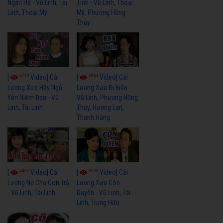
Ngân Hà - Vũ Linh, Tài
Tình - Vũ Linh, Thoại
Linh, Thoại Mỹ
Mỹ, Phương Hồng
Thủy
4113
3964
[
Video] Cải
[
Video] Cải
Lương Xưa Hãy Ngủ
Lương Xưa Đi Biển -
Yên Niềm Đau - Vũ
Vũ Linh, Phương Hồng
Linh, Tài Linh
Thủy, Hương Lan,
Thanh Hằng
4432
3599
[
Video] Cải
[
Video] Cải
Lương Nợ Cha Con Trả
Lương Xưa Còn
- Vũ Linh, Tài Linh
Duyên - Vũ Linh, Tài
Linh, Trọng Hữu