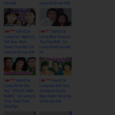
hay nhất
lương xã hội hay nhất
6055
6679
[
Video] Cải
[
Video] Cải
Lương Xưa : Nghĩa Cũ
Lương Minh Vương Lệ
Tình Xưa - Minh
Thuỷ Hay Nhất - Cải
Vương Thoại Mỹ | cải
Lương Xã Hội Xưa Bất
lương xã hội hay nhất
Hủ
6969
6389
[
Video] Cải
[
Video] Cải
Lương Xã Hội Siêu
Lương Xưa Một Thuở
Hay " LỠ BƯỚC SANG
Yêu Người Vũ Linh
NGANG " Cải Lương Lệ
Ngọc Huyền cải lương
Thuỷ, Thanh Tuấn,
xã hội hay nhất
Hồng Nga