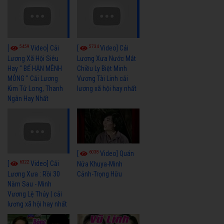
5459
5734
[
Video] Cải
[
Video] Cải
Lương Xã Hội Siêu
Lương Xưa Nước Mắt
Hay " BỂ HẬN MÊNH
Chiều Ly Biệt Minh
MÔNG " Cải Lương
Vương Tài Linh cải
Kim Tử Long, Thanh
lương xã hội hay nhất
Ngân Hay Nhất
6038
[
Video] Quán
6322
[
Video] Cải
Nửa Khuya-Minh
Cảnh-Trọng Hữu
Lương Xưa : Rồi 30
Năm Sau - Minh
Vương Lệ Thủy | cải
lương xã hội hay nhất