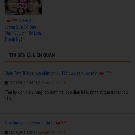
4015
[
Video] Cải
Lương Xưa Cô Dâu
Phụ - Vũ Linh, Tài Linh,
Thanh Ngân
TIN BÊN LỀ LIÊN QUAN
6765
Châu Tinh Trì hứa hẹn phim chiếu Tết 'cười ra nước mắt'
Xem chi tiết
03/01/2019 2:04:06 CH
"Tân hỷ kịch chi vương" do danh hài đạo diễn hé lộ tình tiết qua trailer đầu
tiên.
6266
Kim Kardashian có con thứ tư
Xem chi tiết
03/01/2019 1:03:37 CH