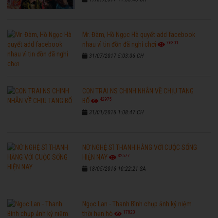
Mr. Đàm, Hồ Ngọc Hà quyết add facebook
76301
nhau vì tin đồn đã nghỉ chơi
31/07/2017 5:03:06 CH
CON TRAI NS CHINH NHẪN VỀ CHỊU TANG
42975
BỐ
31/01/2016 1:08:47 CH
NỮ NGHỆ SĨ THANH HẰNG VỚI CUỘC SỐNG
32577
HIỆN NAY
18/05/2016 10:22:21 SA
Ngọc Lan - Thanh Bình chụp ảnh kỷ niệm
17823
thời hẹn hò