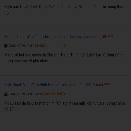
Ngôi sao truyền hình thực tế và chồng, Kanye West, nhờ người mang thai
hộ.
6585
'Em gái trà sữa' bị đồn ly hôn sau bê bối tình dục của chồng
Xem chi tiết
03/01/2019 12:03:33 CH
Mạng xã hội lan truyền tin Chương Trạch Thiên bỏ tỷ phú Lưu Cường Đông
song cha của cô phủ nhận.
6265
Ngô Thanh Vân, Đàm Vĩnh Hưng đi xem phim của Mỹ Tâm
Xem chi tiết
03/01/2019 11:03:00 SA
Nhiều sao dự buổi ra mắt phim "Chị trợ lý của anh" có nữ ca sĩ đóng chính,
tối 2/1.