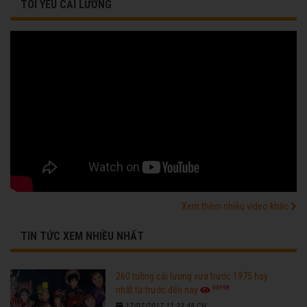
TÔI YÊU CẢI LƯƠNG
Xem thêm nhiều video khác
TIN TỨC XEM NHIỀU NHẤT
260 tuồng cải lương xưa trước 1975 hay
96198
nhất từ trước đến nay
17/07/2017 11:33:48 CH