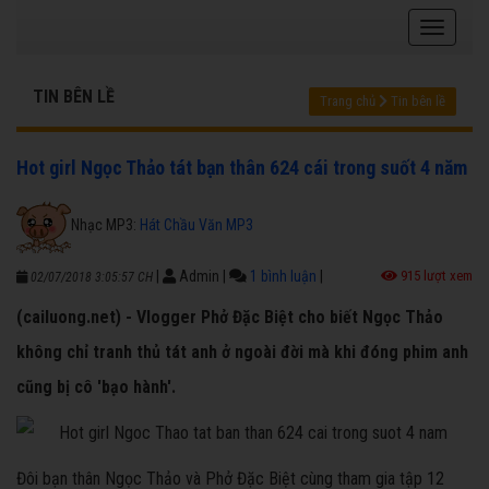
TIN BÊN LỀ
Trang chủ
Tin bên lề
Hot girl Ngọc Thảo tát bạn thân 624 cái trong suốt 4 năm
Nhạc MP3:
Hát Chầu Văn MP3
|
Admin
|
1 bình luận
|
915 lượt xem
02/07/2018 3:05:57 CH
(cailuong.net) - Vlogger Phở Đặc Biệt cho biết Ngọc Thảo
không chỉ tranh thủ tát anh ở ngoài đời mà khi đóng phim anh
cũng bị cô 'bạo hành'.
Đôi bạn thân Ngọc Thảo và Phở Đặc Biệt cùng tham gia tập 12