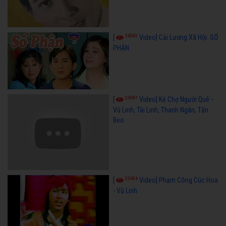
34582
[
Video] Cải Lương Xã Hội: SỐ
PHẬN
24587
[
Video] Kẻ Chợ Người Quê -
Vũ Linh, Tài Linh, Thanh Ngân, Tấn
Beo
23604
[
Video] Phạm Công Cúc Hoa
- Vũ Linh