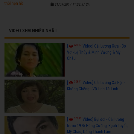
21/09/2017 11:02:37 SA
VIDEO XEM NHIỀU NHẤT
67087
[
Video] Cải Lương Xưa - Bơ
Vơ - Lệ Thủy & Minh Vương & Mỹ
Châu
50841
[
Video] Cải Lương Xã Hội -
Không Chồng - Vũ Linh Tài Linh
36017
[
Video] Bụi đời - Cải lương
trước 1975 Hùng Cường, Bạch Tuyết,
Mỹ Châu, Dũng Thanh Lâm