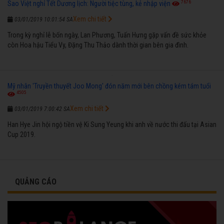
7676
Sao Việt nghỉ Tết Dương lịch: Người tiệc tùng, kẻ nhập viện
Xem chi tiết
03/01/2019 10:01:54 SA
Trong kỳ nghỉ lễ bốn ngày, Lan Phương, Tuấn Hưng gặp vấn đề sức khỏe
còn Hoa hậu Tiểu Vy, Đặng Thu Thảo dành thời gian bên gia đình.
Mỹ nhân 'Truyền thuyết Joo Mong' đón năm mới bên chồng kém tám tuổi
4505
Xem chi tiết
03/01/2019 7:00:42 SA
Han Hye Jin hội ngộ tiền vệ Ki Sung Yeung khi anh về nước thi đấu tại Asian
Cup 2019.
QUẢNG CÁO