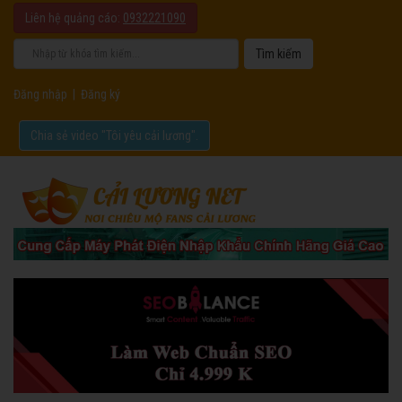
Liên hệ quảng cáo:
0932221090
Đăng nhập
|
Đăng ký
Chia sẻ video "Tôi yêu cải lương".