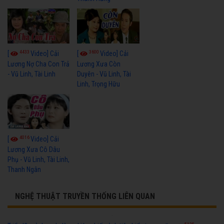
4433
3600
[
Video] Cải
[
Video] Cải
Lương Nợ Cha Con Trả
Lương Xưa Còn
- Vũ Linh, Tài Linh
Duyên - Vũ Linh, Tài
Linh, Trọng Hữu
4016
[
Video] Cải
Lương Xưa Cô Dâu
Phụ - Vũ Linh, Tài Linh,
Thanh Ngân
NGHỆ THUẬT TRUYỀN THỐNG LIÊN QUAN