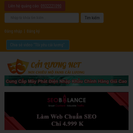
Liên hệ quảng cáo:
0932221090
Đăng nhập
|
Đăng ký
Chia sẻ video "Tôi yêu cải lương".