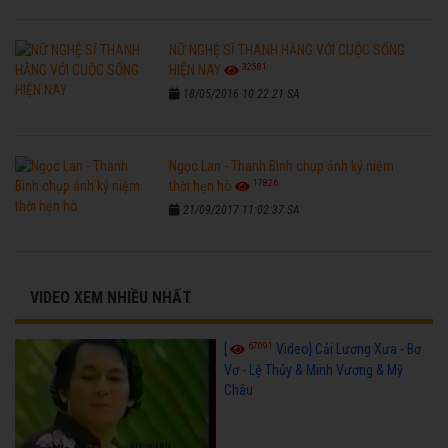
NỮ NGHỆ SĨ THANH HẰNG VỚI CUỘC SỐNG
32581
HIỆN NAY
18/05/2016 10:22:21 SA
Ngọc Lan - Thanh Bình chụp ảnh kỷ niệm
17826
thời hẹn hò
21/09/2017 11:02:37 SA
VIDEO XEM NHIỀU NHẤT
67091
[
Video] Cải Lương Xưa - Bơ
Vơ - Lệ Thủy & Minh Vương & Mỹ
Châu