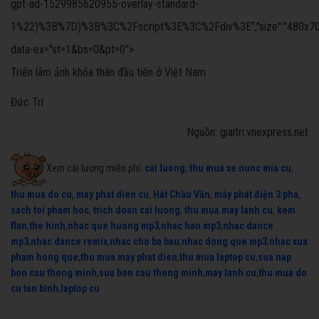
gpt-ad-1529985620955-overlay-standard-
1%22)%3B%7D)%3B%3C%2Fscript%3E%3C%2Fdiv%3E","size":"480x70","offs
data-ex="st=1&bs=0&pt=0">
Triển lãm ảnh khỏa thân đầu tiên ở Việt Nam
Đức Trí
Nguồn: giaitri.vnexpress.net
Xem cải lương miễn phí:
cai luong
,
thu mua xe nuoc mia cu
,
thu mua do cu
,
may phat dien cu
,
Hát Chầu Văn
,
máy phát điện 3 pha
,
sach toi pham hoc
,
trich doan cai luong
,
thu mua may lanh cu
,
kem
flan
,
the hinh
,
nhac que huong mp3
,
nhac han mp3
,
nhac dance
mp3
,
nhac dance remix
,
nhac cho ba bau
,
nhac dong que mp3
,
nhac xua
pham hong que
,
thu mua may phat dien
,
thu mua laptop cu
,
sua nap
bon cau thong minh
,
sua bon cau thong minh
,
may lanh cu
,
thu mua do
cu tan binh
,
laptop cu