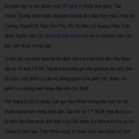
Sự kiện quy tụ tác phẩm của 10
nghệ sĩ
nhiếp ảnh gồm: Thái
Phiên, Dương Quốc Định, Nguyễn Dzũng Art, Đào Đức Hiếu, Phó Bá
Cường, Nguyễn Á, Ngô Văn Phú, Đỗ Thị Mai, Lê Quang Châu, Trần
Nhân Quyền. Mỗi
tác giả kịch bản cải lương
sẽ có khoảng năm tới
bảy ảnh được trưng bày.
Trước đó, cơ quan quản lý dự định chỉ mở cửa triển lãm cho khán
giả từ 18 tuổi trở lên. Ngoài treo bảng ghi chú giới hạn độ tuổi, ban
tổ chức còn định cử cán bộ đứng ngoài cửa giám sát, thậm chí
kiểm tra chứng minh nhân dân nếu cần thiết.
Hồi tháng 9/2017, n
hiếp ảnh gia Hạo Nhiên trưng bày hơn 50 tác
phẩm khỏa thân trong triển lãm
Tạo tác
tại TP HCM. Đây được coi
là triển lãm ảnh nude đầu tiên của Việt Nam. Sự kiện mở cửa tự do.
Tháng 6 năm nay, Thái Phiên cũng tổ chức triển lãm
Miền cổ tích