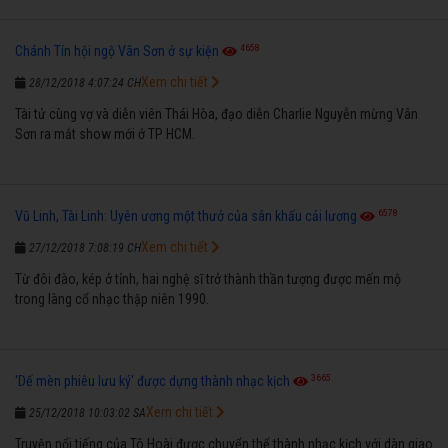
4658
Chánh Tín hội ngộ Vân Sơn ở sự kiện
Xem chi tiết
28/12/2018 4:07:24 CH
Tài tử cùng vợ và diễn viên Thái Hòa, đạo diễn Charlie Nguyễn mừng Vân
Sơn ra mắt show mới ở TP HCM.
6578
Vũ Linh, Tài Linh: Uyên ương một thưở của sân khấu cải lương
Xem chi tiết
27/12/2018 7:08:19 CH
Từ đôi đào, kép ở tỉnh, hai nghệ sĩ trở thành thần tượng được mến mộ
trong làng cổ nhạc thập niên 1990.
3665
'Dế mèn phiêu lưu ký' được dựng thành nhạc kịch
Xem chi tiết
25/12/2018 10:03:02 SA
Truyện nổi tiếng của Tô Hoài được chuyển thể thành nhạc kịch với dàn giao