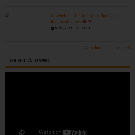
Sao Việt nghỉ Tết Dương lịch: Người tiệc
7682
tùng, kẻ nhập viện
03/01/2019 10:01:54 SA
Xem thêm nhiều tin khác
TÔI YÊU CẢI LƯƠNG