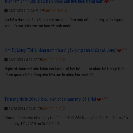
5135
Triển lãm ảnh nude là sự kiện nhiếp ảnh tiêu biểu trong năm
Xem chi tiết
03/01/2019 12:03:49 CH
Sự kiện được nhận xét thu hút sự quan tâm của công chúng, giúp người
xem có cái nhìn cởi mở hơn về ảnh nude.
5353
Kim Tử Long: 'Tôi lỗ hàng trăm triệu vì gây dựng sân khấu cải lương'
Xem chi tiết
02/01/2019 5:06:17 CH
Nghệ sĩ nhận xét sân khấu cải lương xã hội hóa chưa nhận hỗ trợ kịp thời
từ cơ quan chức năng nên liên tục lỗ nặng khi hoạt động.
4221
Tài năng violin 20 tuổi biểu diễn chào năm mới ở Hà Nội
Xem chi tiết
29/12/2018 7:09:01 CH
Chương trình hòa nhạc quy tụ các nghệ sĩ Việt Nam và quốc tế, diễn ra vào
20h ngày 1/1/2019 tại Nhà hát Lớn.