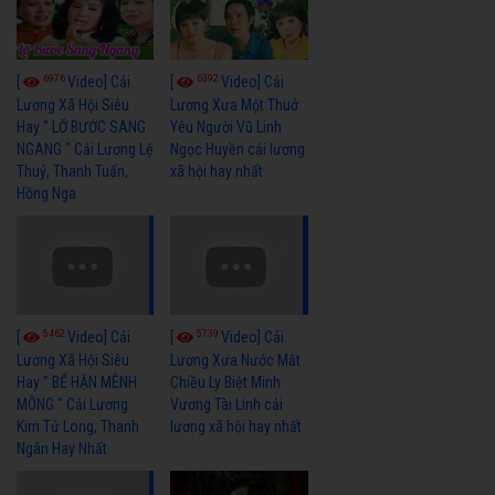
6976
6392
[
Video] Cải
[
Video] Cải
Lương Xã Hội Siêu
Lương Xưa Một Thuở
Hay " LỠ BƯỚC SANG
Yêu Người Vũ Linh
NGANG " Cải Lương Lệ
Ngọc Huyền cải lương
Thuỷ, Thanh Tuấn,
xã hội hay nhất
Hồng Nga
5462
5739
[
Video] Cải
[
Video] Cải
Lương Xã Hội Siêu
Lương Xưa Nước Mắt
Hay " BỂ HẬN MÊNH
Chiều Ly Biệt Minh
MÔNG " Cải Lương
Vương Tài Linh cải
Kim Tử Long, Thanh
lương xã hội hay nhất
Ngân Hay Nhất