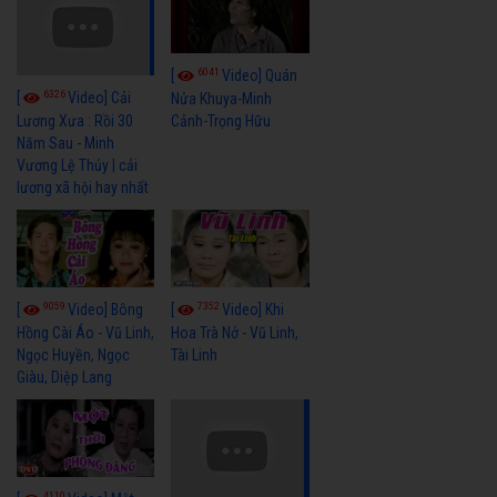
6041
[
Video] Quán
6326
[
Video] Cải
Nửa Khuya-Minh
Cảnh-Trọng Hữu
Lương Xưa : Rồi 30
Năm Sau - Minh
Vương Lệ Thủy | cải
lương xã hội hay nhất
9059
7352
[
Video] Bông
[
Video] Khi
Hồng Cài Áo - Vũ Linh,
Hoa Trà Nở - Vũ Linh,
Ngọc Huyền, Ngọc
Tài Linh
Giàu, Diệp Lang
4110