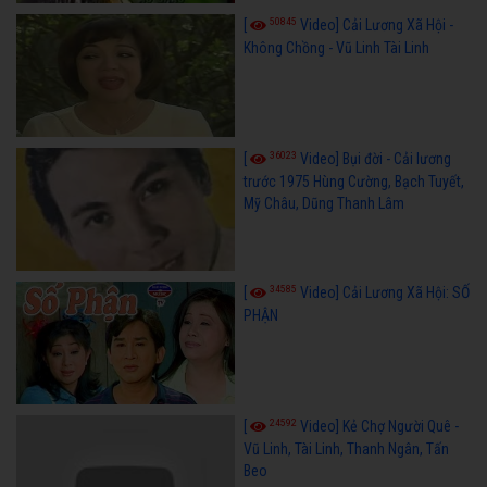
50845
[
Video] Cải Lương Xã Hội -
Không Chồng - Vũ Linh Tài Linh
36023
[
Video] Bụi đời - Cải lương
trước 1975 Hùng Cường, Bạch Tuyết,
Mỹ Châu, Dũng Thanh Lâm
34585
[
Video] Cải Lương Xã Hội: SỐ
PHẬN
24592
[
Video] Kẻ Chợ Người Quê -
Vũ Linh, Tài Linh, Thanh Ngân, Tấn
Beo