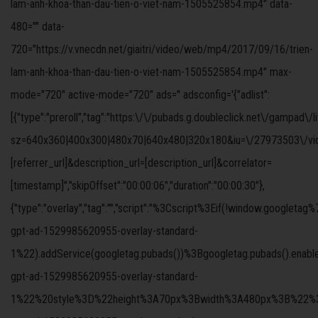
lam-anh-khoa-than-dau-tien-o-viet-nam-1505525854.mp4" data-
480="" data-
720="https://v.vnecdn.net/giaitri/video/web/mp4/2017/09/16/trien-
lam-anh-khoa-than-dau-tien-o-viet-nam-1505525854.mp4" max-
mode="720" active-mode="720" ads='' adsconfig='{"adlist":
[{"type":"preroll","tag":"https:\/\/pubads.g.doubleclick.net\/gampad\/
sz=640x360|400x300|480x70|640x480|320x180&iu=\/27973503\/video
[referrer_url]&description_url=[description_url]&correlator=
[timestamp]","skipOffset":"00:00:06","duration":"00:00:30"},
{"type":"overlay","tag":"","script":"%3Cscript%3Eif(!windo
gpt-ad-1529985620955-overlay-standard-
1%22).addService(googletag.pubads())%3Bgoogletag.pubads().ena
gpt-ad-1529985620955-overlay-standard-
1%22%20style%3D%22height%3A70px%3Bwidth%3A480px%3B%22%3E%3C