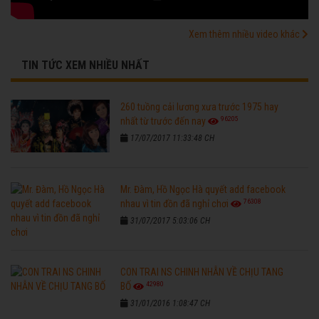
Xem thêm nhiều video khác
TIN TỨC XEM NHIỀU NHẤT
260 tuồng cải lương xưa trước 1975 hay
96205
nhất từ trước đến nay
17/07/2017 11:33:48 CH
Mr. Đàm, Hồ Ngọc Hà quyết add facebook
76308
nhau vì tin đồn đã nghỉ chơi
31/07/2017 5:03:06 CH
CON TRAI NS CHINH NHẪN VỀ CHỊU TANG
42980
BỐ
31/01/2016 1:08:47 CH