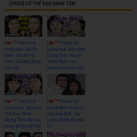
[VIDEO] CÓ THỂ BẠN QUAN TÂM
7674
6926
[
Video] Cải
[
Video] Cải
Lương Xưa : Đời Cô
Lương Xưa : Nước Mắt
Diễm - Vũ Linh Tài
Chung Tình - Vũ Linh
Linh | cải lương xã hội
Thanh Ngân | cải
hay nhất
lương xã hội hay nhất
6071
6688
[
Video] Cải
[
Video] Cải
Lương Xưa : Nghĩa Cũ
Lương Minh Vương Lệ
Tình Xưa - Minh
Thuỷ Hay Nhất - Cải
Vương Thoại Mỹ | cải
Lương Xã Hội Xưa Bất
lương xã hội hay nhất
Hủ