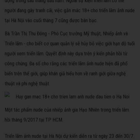
động trong sáu tháng đầu năm. Ngoài sự kiện triển lãm cơ thể
người đang gây tranh cãi, việc gắn mác 18+ cho triển lãm ảnh nude
tại Hà Nội vào cuối tháng 7 cũng được bàn bạc.
Bà Trần Thị Thu Đông - Phó Cục trưởng Mỹ thuật, Nhiếp ảnh và
Triển lãm - cho biết cơ quan quản lý sẽ hủy bỏ việc giới hạn độ tuổi
người xem triển lãm. Quyết định này dựa trên ý kiến phản hồi từ
công chúng. Đa số cho rằng các triển lãm ảnh nude hiện đã phổ
biến trên thế giới, giúp khán giả hiểu hơn về ranh giới giữa nghệ
thuật và phi nghệ thuật.
Một tác phẩm nude của nhiếp ảnh gia Hạo Nhiên trong triển lãm
hồi tháng 9/2017 tại TP HCM.
Triển lãm ảnh nude tại Hà Nội dự kiến diễn ra từ ngày 23 đến 30/7.