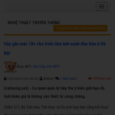
NGHỆ THUẬT TRUYỀN THỐNG
Trang chủ
Nghệ thuật truyền thống
Hủy gắn mác 18+ cho triển lãm ảnh nude đầu tiên ở Hà
Nội
Nhạc MP3:
Hát Chầu Văn MP3
|
Admin
|
1 bình luận
|
1070 lượt xem
10/07/2018 10:01:58 SA
(cailuong.net) - Cơ quan quản lý tiếp thu ý kiến giới hạn độ
tuổi khán giả là không cần thiết từ công chúng.
Chiều 5/7, Bộ Văn hóa, Thể thao và Du lịch họp báo tổng kết hoạt