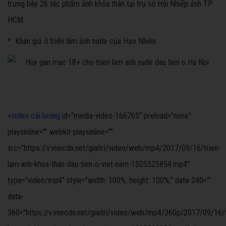
trưng bày 26 tác phẩm ảnh khỏa thân tại trụ sở Hội Nhiếp ảnh TP
HCM.
* Khán giả ở triển lãm ảnh nude của Hạo Nhiên
<
video cải lương
id="media-video-166765" preload="none"
playsinline="" webkit-playsinline=""
src="https://v.vnecdn.net/giaitri/video/web/mp4/2017/09/16/trien-
lam-anh-khoa-than-dau-tien-o-viet-nam-1505525854.mp4"
type="video/mp4" style="width: 100%; height: 100%;" data-240=""
data-
360="https://v.vnecdn.net/giaitri/video/web/mp4/360p/2017/09/16/t