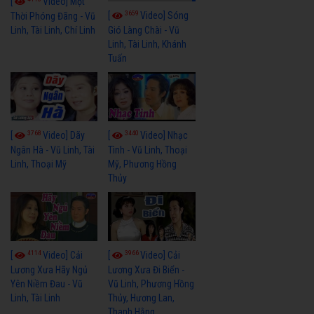
[
Video] Một
3659
[
Video] Sóng
Thời Phóng Đãng - Vũ
Linh, Tài Linh, Chí Linh
Gió Làng Chài - Vũ
Linh, Tài Linh, Khánh
Tuấn
3768
3440
[
Video] Dãy
[
Video] Nhạc
Ngân Hà - Vũ Linh, Tài
Tình - Vũ Linh, Thoại
Linh, Thoại Mỹ
Mỹ, Phương Hồng
Thủy
4114
3966
[
Video] Cải
[
Video] Cải
Lương Xưa Hãy Ngủ
Lương Xưa Đi Biển -
Yên Niềm Đau - Vũ
Vũ Linh, Phương Hồng
Linh, Tài Linh
Thủy, Hương Lan,
Thanh Hằng