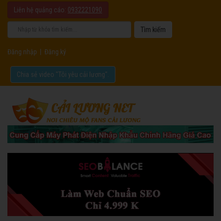
Liên hệ quảng cáo:
0932221090
Đăng nhập
|
Đăng ký
Chia sẻ video "Tôi yêu cải lương".