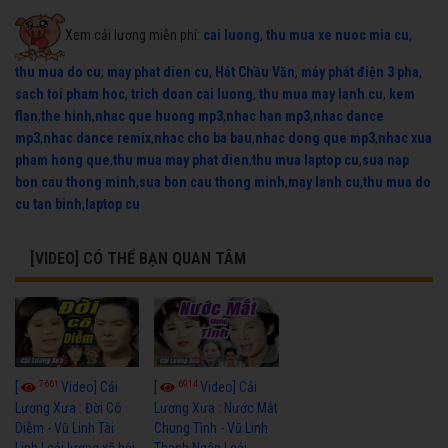
Xem cải lương miễn phí:
cai luong
,
thu mua xe nuoc mia cu
,
thu mua do cu
,
may phat dien cu
,
Hát Chầu Văn
,
máy phát điện 3 pha
,
sach toi pham hoc
,
trich doan cai luong
,
thu mua may lanh cu
,
kem
flan
,
the hinh
,
nhac que huong mp3
,
nhac han mp3
,
nhac dance
mp3
,
nhac dance remix
,
nhac cho ba bau
,
nhac dong que mp3
,
nhac xua
pham hong que
,
thu mua may phat dien
,
thu mua laptop cu
,
sua nap
bon cau thong minh
,
sua bon cau thong minh
,
may lanh cu
,
thu mua do
cu tan binh
,
laptop cu
[VIDEO] CÓ THỂ BẠN QUAN TÂM
7661
6914
[
Video] Cải
[
Video] Cải
Lương Xưa : Đời Cô
Lương Xưa : Nước Mắt
Diễm - Vũ Linh Tài
Chung Tình - Vũ Linh