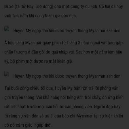
lái xe (tài tử Nay Toe đóng) cho một công ty du lịch. Cả hai đã nảy
sinh tình cảm khi cùng tham gia cứu nạn.
Á hậu sang Myanmar quay phim từ tháng 3 năm ngoái và từng gặp
chấn thương ở đầu gối do quá nhập vai. Sau hơn một năm làm hậu
kỳ, bộ phim mới được ra mắt khán giả.
Tại buổi công chiếu tối qua, Huyền My bận rộn trả lời phỏng vấn
giới truyền thông. Với khả năng nói tiếng Anh trôi chảy, cô ứng biến
rất linh hoạt trước mọi câu hỏi từ các phóng viên. Người đẹp bày
tỏ rằng sự săn đón và ưu ái của báo chí Myanmar tại sự kiện khiến
cô có cảm giác 'ngộp thở'.