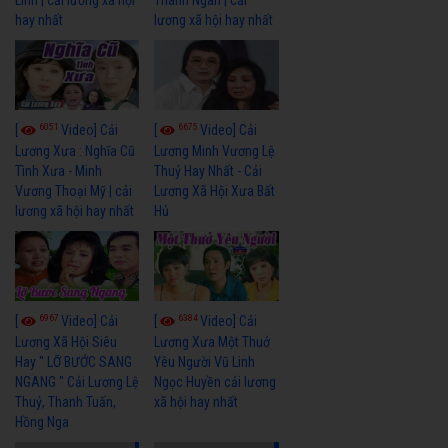
Linh | cải lương xã hội
Thanh Ngân | cải
hay nhất
lương xã hội hay nhất
6051
6675
[
Video] Cải
[
Video] Cải
Lương Xưa : Nghĩa Cũ
Lương Minh Vương Lệ
Tình Xưa - Minh
Thuỷ Hay Nhất - Cải
Vương Thoại Mỹ | cải
Lương Xã Hội Xưa Bất
lương xã hội hay nhất
Hủ
6967
6384
[
Video] Cải
[
Video] Cải
Lương Xã Hội Siêu
Lương Xưa Một Thuở
Hay " LỠ BƯỚC SANG
Yêu Người Vũ Linh
NGANG " Cải Lương Lệ
Ngọc Huyền cải lương
Thuỷ, Thanh Tuấn,
xã hội hay nhất
Hồng Nga