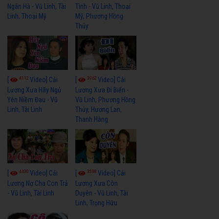
Ngân Hà - Vũ Linh, Tài
Tình - Vũ Linh, Thoại
Linh, Thoại Mỹ
Mỹ, Phương Hồng
Thủy
4112
3962
[
Video] Cải
[
Video] Cải
Lương Xưa Hãy Ngủ
Lương Xưa Đi Biển -
Yên Niềm Đau - Vũ
Vũ Linh, Phương Hồng
Linh, Tài Linh
Thủy, Hương Lan,
Thanh Hằng
4430
3598
[
Video] Cải
[
Video] Cải
Lương Nợ Cha Con Trả
Lương Xưa Còn
- Vũ Linh, Tài Linh
Duyên - Vũ Linh, Tài
Linh, Trọng Hữu