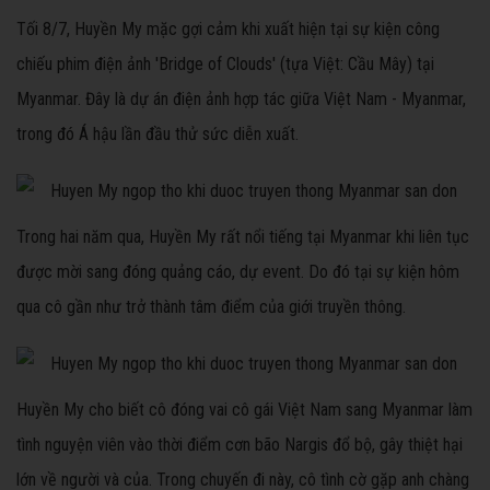
Tối 8/7, Huyền My mặc gợi cảm khi xuất hiện tại sự kiện công
chiếu phim điện ảnh 'Bridge of Clouds' (tựa Việt: Cầu Mây) tại
Myanmar. Đây là dự án điện ảnh hợp tác giữa Việt Nam - Myanmar,
trong đó Á hậu lần đầu thử sức diễn xuất.
Trong hai năm qua, Huyền My rất nổi tiếng tại Myanmar khi liên tục
được mời sang đóng quảng cáo, dự event. Do đó tại sự kiện hôm
qua cô gần như trở thành tâm điểm của giới truyền thông.
Huyền My cho biết cô đóng vai cô gái Việt Nam sang Myanmar làm
tình nguyện viên vào thời điểm cơn bão Nargis đổ bộ, gây thiệt hại
lớn về người và của. Trong chuyến đi này, cô tình cờ gặp anh chàng