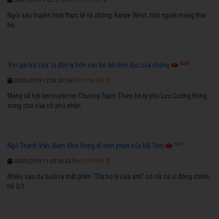
Ngôi sao truyền hình thực tế và chồng, Kanye West, nhờ người mang thai
hộ.
6580
'Em gái trà sữa' bị đồn ly hôn sau bê bối tình dục của chồng
Xem chi tiết
03/01/2019 12:03:33 CH
Mạng xã hội lan truyền tin Chương Trạch Thiên bỏ tỷ phú Lưu Cường Đông
song cha của cô phủ nhận.
6261
Ngô Thanh Vân, Đàm Vĩnh Hưng đi xem phim của Mỹ Tâm
Xem chi tiết
03/01/2019 11:03:00 SA
Nhiều sao dự buổi ra mắt phim "Chị trợ lý của anh" có nữ ca sĩ đóng chính,
tối 2/1.