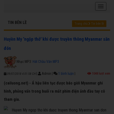
TIN BÊN LỀ
Trang chủ
Tin bên lề
Huyền My 'ngộp thở' khi được truyền thông Myanmar săn
đón
Nhạc MP3:
Hát Chầu Văn MP3
|
Admin
|
1 bình luận
|
1048 lượt xem
09/07/2018 4:01:58 CH
(cailuong.net) - Á hậu liên tục được báo giới Myanmar ghi
hình, phỏng vấn trong buổi ra mắt phim điện ảnh đầu tay cô
tham gia.