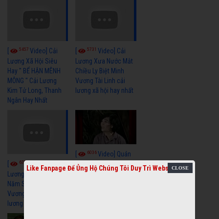
5457
5731
[
Video] Cải
[
Video] Cải
Lương Xã Hội Siêu
Lương Xưa Nước Mắt
Hay " BỂ HẬN MÊNH
Chiều Ly Biệt Minh
MÔNG " Cải Lương
Vương Tài Linh cải
Kim Tử Long, Thanh
lương xã hội hay nhất
Ngân Hay Nhất
6036
[
Video] Quán
6320
[
Video] Cải
Nửa Khuya-Minh
Like Fanpage Để Ủng Hộ Chúng Tôi Duy Trì Website
Cảnh-Trọng Hữu
Lương Xưa : Rồi 30
Năm Sau - Minh
Vương Lệ Thủy | cải
lương xã hội hay nhất