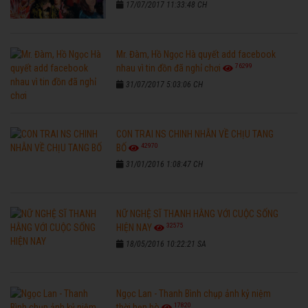
17/07/2017 11:33:48 CH
Mr. Đàm, Hồ Ngọc Hà quyết add facebook
76299
nhau vì tin đồn đã nghỉ chơi
31/07/2017 5:03:06 CH
CON TRAI NS CHINH NHẪN VỀ CHỊU TANG
42970
BỐ
31/01/2016 1:08:47 CH
NỮ NGHỆ SĨ THANH HẰNG VỚI CUỘC SỐNG
32575
HIỆN NAY
18/05/2016 10:22:21 SA
Ngọc Lan - Thanh Bình chụp ảnh kỷ niệm
17820
thời hẹn hò