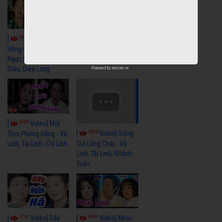
9051
7346
[
Video] Bông
[
Video] Khi
Hồng Cài Áo - Vũ Linh,
Hoa Trà Nở - Vũ Linh,
Ngọc Huyền, Ngọc
Tài Linh
Giàu, Diệp Lang
Powered by
netcore.vn
4108
[
Video] Một
3656
[
Video] Sóng
Thời Phóng Đãng - Vũ
Linh, Tài Linh, Chí Linh
Gió Làng Chài - Vũ
Linh, Tài Linh, Khánh
Tuấn
3765
3437
[
Video] Dãy
[
Video] Nhạc