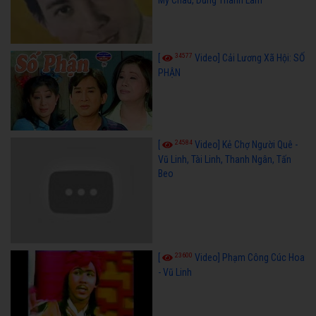
Mỹ Châu, Dũng Thanh Lâm
34577
[
Video] Cải Lương Xã Hội: SỐ
PHẬN
24584
[
Video] Kẻ Chợ Người Quê -
Vũ Linh, Tài Linh, Thanh Ngân, Tấn
Beo
23600
[
Video] Phạm Công Cúc Hoa
- Vũ Linh