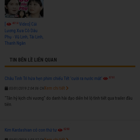
4014
[
Video] Cải
Lương Xưa Cô Dâu
Phụ - Vũ Linh, Tài Linh,
Thanh Ngân
TIN BÊN LỀ LIÊN QUAN
6761
Châu Tinh Trì hứa hẹn phim chiếu Tết 'cười ra nước mắt'
Xem chi tiết
03/01/2019 2:04:06 CH
"Tân hỷ kịch chi vương" do danh hài đạo diễn hé lộ tình tiết qua trailer đầu
tiên.
6260
Kim Kardashian có con thứ tư
Xem chi tiết
03/01/2019 1:03:37 CH