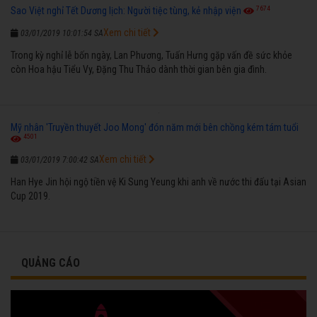
7674
Sao Việt nghỉ Tết Dương lịch: Người tiệc tùng, kẻ nhập viện
Xem chi tiết
03/01/2019 10:01:54 SA
Trong kỳ nghỉ lễ bốn ngày, Lan Phương, Tuấn Hưng gặp vấn đề sức khỏe
còn Hoa hậu Tiểu Vy, Đặng Thu Thảo dành thời gian bên gia đình.
Mỹ nhân 'Truyền thuyết Joo Mong' đón năm mới bên chồng kém tám tuổi
4501
Xem chi tiết
03/01/2019 7:00:42 SA
Han Hye Jin hội ngộ tiền vệ Ki Sung Yeung khi anh về nước thi đấu tại Asian
Cup 2019.
QUẢNG CÁO