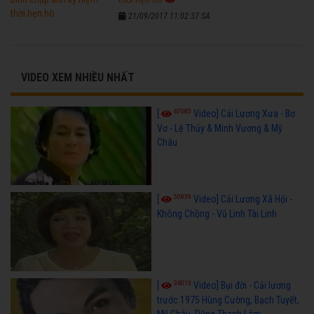
21/09/2017 11:02:37 SA
VIDEO XEM NHIỀU NHẤT
67085
[
Video] Cải Lương Xưa - Bơ
Vơ - Lệ Thủy & Minh Vương & Mỹ
Châu
50839
[
Video] Cải Lương Xã Hội -
Không Chồng - Vũ Linh Tài Linh
36013
[
Video] Bụi đời - Cải lương
trước 1975 Hùng Cường, Bạch Tuyết,