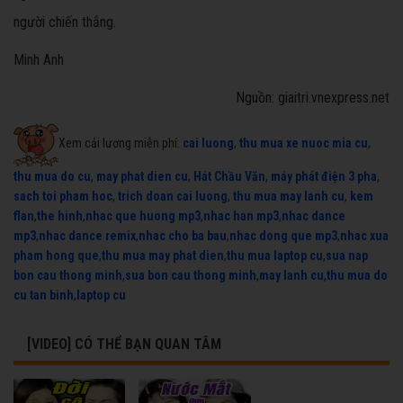
người chiến thắng.
Minh Anh
Nguồn: giaitri.vnexpress.net
Xem cải lương miễn phí:
cai luong
,
thu mua xe nuoc mia cu
,
thu mua do cu
,
may phat dien cu
,
Hát Chầu Văn
,
máy phát điện 3 pha
,
sach toi pham hoc
,
trich doan cai luong
,
thu mua may lanh cu
,
kem
flan
,
the hinh
,
nhac que huong mp3
,
nhac han mp3
,
nhac dance
mp3
,
nhac dance remix
,
nhac cho ba bau
,
nhac dong que mp3
,
nhac xua
pham hong que
,
thu mua may phat dien
,
thu mua laptop cu
,
sua nap
bon cau thong minh
,
sua bon cau thong minh
,
may lanh cu
,
thu mua do
cu tan binh
,
laptop cu
[VIDEO] CÓ THỂ BẠN QUAN TÂM