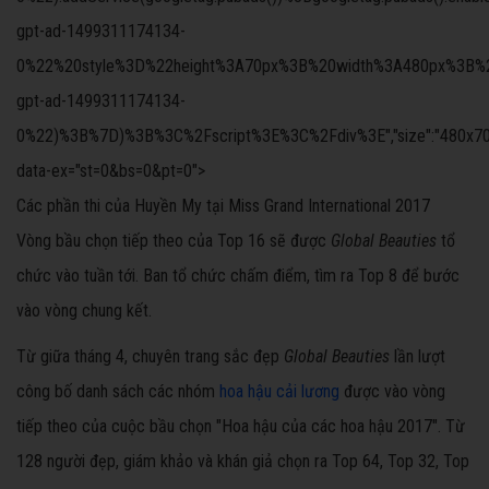
gpt-ad-1499311174134-
0%22%20style%3D%22height%3A70px%3B%20width%3A480px%3B%22%3
gpt-ad-1499311174134-
0%22)%3B%7D)%3B%3C%2Fscript%3E%3C%2Fdiv%3E","size":"480x70","offs
data-ex="st=0&bs=0&pt=0">
Các phần thi của Huyền My tại Miss Grand International 2017
Vòng bầu chọn tiếp theo của Top 16 sẽ được
Global Beauties
tổ
chức vào tuần tới. Ban tổ chức chấm điểm, tìm ra Top 8 để bước
vào vòng chung kết.
Từ giữa tháng 4, chuyên trang sắc đẹp
Global Beauties
lần lượt
công bố danh sách các nhóm
hoa hậu cải lương
được vào vòng
tiếp theo của cuộc bầu chọn "Hoa hậu của các hoa hậu 2017". Từ
128 người đẹp, giám khảo và khán giả chọn ra Top 64, Top 32, Top