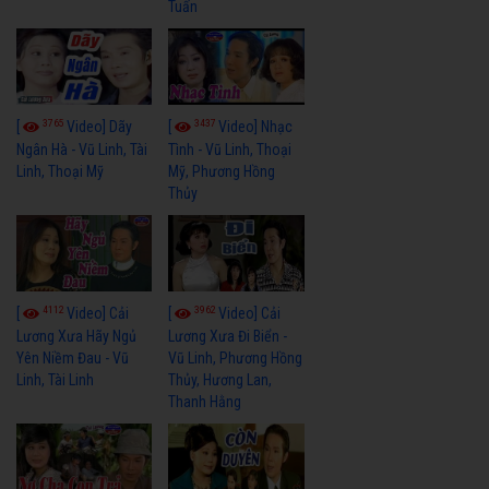
Tuấn
3765
3437
[
Video] Dãy
[
Video] Nhạc
Ngân Hà - Vũ Linh, Tài
Tình - Vũ Linh, Thoại
Linh, Thoại Mỹ
Mỹ, Phương Hồng
Thủy
4112
3962
[
Video] Cải
[
Video] Cải
Lương Xưa Hãy Ngủ
Lương Xưa Đi Biển -
Yên Niềm Đau - Vũ
Vũ Linh, Phương Hồng
Linh, Tài Linh
Thủy, Hương Lan,
Thanh Hằng