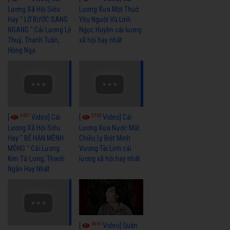
Lương Xã Hội Siêu
Lương Xưa Một Thuở
Hay " LỠ BƯỚC SANG
Yêu Người Vũ Linh
NGANG " Cải Lương Lệ
Ngọc Huyền cải lương
Thuỷ, Thanh Tuấn,
xã hội hay nhất
Hồng Nga
5457
5730
[
Video] Cải
[
Video] Cải
Lương Xã Hội Siêu
Lương Xưa Nước Mắt
Hay " BỂ HẬN MÊNH
Chiều Ly Biệt Minh
MÔNG " Cải Lương
Vương Tài Linh cải
Kim Tử Long, Thanh
lương xã hội hay nhất
Ngân Hay Nhất
6035
[
Video] Quán