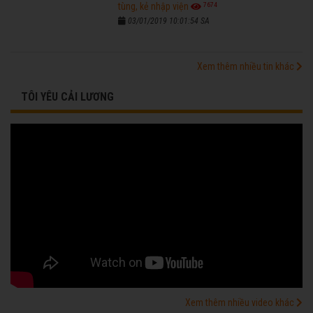
7674
tùng, kẻ nhập viện
03/01/2019 10:01:54 SA
Xem thêm nhiều tin khác
TÔI YÊU CẢI LƯƠNG
Xem thêm nhiều video khác