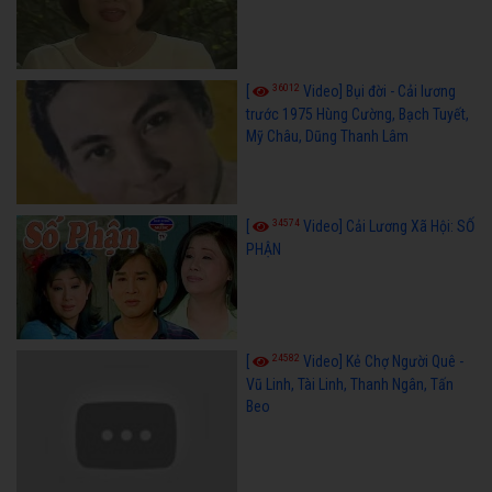
36012
[
Video] Bụi đời - Cải lương
trước 1975 Hùng Cường, Bạch Tuyết,
Mỹ Châu, Dũng Thanh Lâm
34574
[
Video] Cải Lương Xã Hội: SỐ
PHẬN
24582
[
Video] Kẻ Chợ Người Quê -
Vũ Linh, Tài Linh, Thanh Ngân, Tấn
Beo