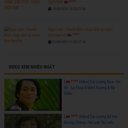
32573
HIỆN NAY
18/05/2016 10:22:21 SA
Ngọc Lan - Thanh Bình chụp ảnh kỷ niệm
17819
thời hẹn hò
21/09/2017 11:02:37 SA
VIDEO XEM NHIỀU NHẤT
67084
[
Video] Cải Lương Xưa - Bơ
Vơ - Lệ Thủy & Minh Vương & Mỹ
Châu
50838
[
Video] Cải Lương Xã Hội -
Không Chồng - Vũ Linh Tài Linh