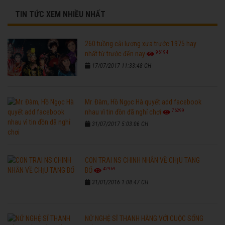
TIN TỨC XEM NHIỀU NHẤT
260 tuồng cải lương xưa trước 1975 hay
96194
nhất từ trước đến nay
17/07/2017 11:33:48 CH
Mr. Đàm, Hồ Ngọc Hà quyết add facebook
76299
nhau vì tin đồn đã nghỉ chơi
31/07/2017 5:03:06 CH
CON TRAI NS CHINH NHẪN VỀ CHỊU TANG
42969
BỐ
31/01/2016 1:08:47 CH
NỮ NGHỆ SĨ THANH HẰNG VỚI CUỘC SỐNG