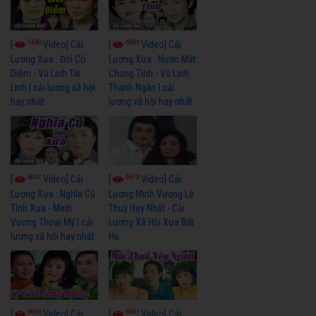
7660
6909
[
Video] Cải
[
Video] Cải
Lương Xưa : Đời Cô
Lương Xưa : Nước Mắt
Diễm - Vũ Linh Tài
Chung Tình - Vũ Linh
Linh | cải lương xã hội
Thanh Ngân | cải
hay nhất
lương xã hội hay nhất
6047
6675
[
Video] Cải
[
Video] Cải
Lương Xưa : Nghĩa Cũ
Lương Minh Vương Lệ
Tình Xưa - Minh
Thuỷ Hay Nhất - Cải
Vương Thoại Mỹ | cải
Lương Xã Hội Xưa Bất
lương xã hội hay nhất
Hủ
6966
6381
[
Video] Cải
[
Video] Cải