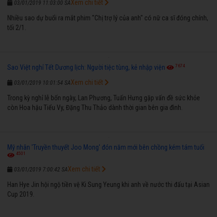
Xem chi tiết
03/01/2019 11:03:00 SA
Nhiều sao dự buổi ra mắt phim "Chị trợ lý của anh" có nữ ca sĩ đóng chính,
tối 2/1.
7674
Sao Việt nghỉ Tết Dương lịch: Người tiệc tùng, kẻ nhập viện
Xem chi tiết
03/01/2019 10:01:54 SA
Trong kỳ nghỉ lễ bốn ngày, Lan Phương, Tuấn Hưng gặp vấn đề sức khỏe
còn Hoa hậu Tiểu Vy, Đặng Thu Thảo dành thời gian bên gia đình.
Mỹ nhân 'Truyền thuyết Joo Mong' đón năm mới bên chồng kém tám tuổi
4501
Xem chi tiết
03/01/2019 7:00:42 SA
Han Hye Jin hội ngộ tiền vệ Ki Sung Yeung khi anh về nước thi đấu tại Asian
Cup 2019.