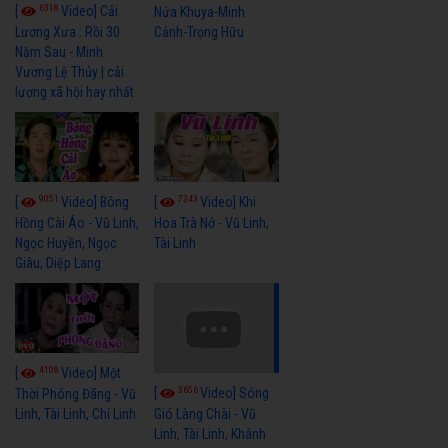
6318
[
Video] Cải
Nửa Khuya-Minh
Cảnh-Trọng Hữu
Lương Xưa : Rồi 30
Năm Sau - Minh
Vương Lệ Thủy | cải
lương xã hội hay nhất
9051
7343
[
Video] Bông
[
Video] Khi
Hồng Cài Áo - Vũ Linh,
Hoa Trà Nở - Vũ Linh,
Ngọc Huyền, Ngọc
Tài Linh
Giàu, Diệp Lang
4108
[
Video] Một
3656
[
Video] Sóng
Thời Phóng Đãng - Vũ
Linh, Tài Linh, Chí Linh
Gió Làng Chài - Vũ
Linh, Tài Linh, Khánh