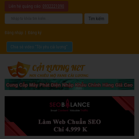
Liên hệ quảng cáo:
0932221090
Đăng nhập
|
Đăng ký
Chia sẻ video "Tôi yêu cải lương".