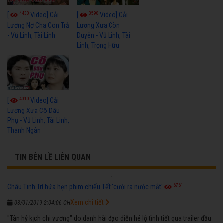
4430
3598
[
Video] Cải
[
Video] Cải
Lương Nợ Cha Con Trả
Lương Xưa Còn
- Vũ Linh, Tài Linh
Duyên - Vũ Linh, Tài
Linh, Trọng Hữu
4010
[
Video] Cải
Lương Xưa Cô Dâu
Phụ - Vũ Linh, Tài Linh,
Thanh Ngân
TIN BÊN LỀ LIÊN QUAN
6761
Châu Tinh Trì hứa hẹn phim chiếu Tết 'cười ra nước mắt'
Xem chi tiết
03/01/2019 2:04:06 CH
"Tân hỷ kịch chi vương" do danh hài đạo diễn hé lộ tình tiết qua trailer đầu