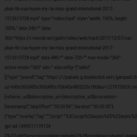
phan-thi-cua-huyen-my-tai-miss-grand-international-2017-
1512613728.mp4" type="video/mp4" style="width: 100%; height:
100%;" data-240="" data-
360="https://v.vnecdn.net/giaitri/video/web/mp4/2017/12/07/cac-
phan-thi-cua-huyen-my-tai-miss-grand-international-2017-
1512613728.mp4" data-480="" data-720="" max-mode="360"
active-mode="360" ads='' adsconfig='{"adlist":
[{"type":"preroll","tag":"https:\/\/pubads.g.doubleclick.net\/gampad\/
sz=640x360|400x300|480x70|640x480|320x180&iu=\/27973503\/video
[referrer_url]&description_url=[description_url]&correlator=
[timestamp]","skipOffset":"00:00:06","duration":"00:00:30"},
{"type":"overlay","tag":"","script":"%3Cscript%20async%3D%
gpt-ad-1499311174134-
0%22).addService(googletag.pubads())%3Bgoogletag.pubads().ena