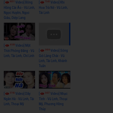
9051
7343
[
Video] Bông
[
Video] Khi
Hồng Cài Áo - Vũ Linh,
Hoa Trà Nở - Vũ Linh,
Ngọc Huyền, Ngọc
Tài Linh
Giàu, Diệp Lang
4108
[
Video] Một
3656
[
Video] Sóng
Thời Phóng Đãng - Vũ
Linh, Tài Linh, Chí Linh
Gió Làng Chài - Vũ
Linh, Tài Linh, Khánh
Tuấn
3765
3437
[
Video] Dãy
[
Video] Nhạc
Ngân Hà - Vũ Linh, Tài
Tình - Vũ Linh, Thoại
Linh, Thoại Mỹ
Mỹ, Phương Hồng
Thủy