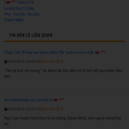
4010
[
Video] Cải
Lương Xưa Cô Dâu
Phụ - Vũ Linh, Tài Linh,
Thanh Ngân
TIN BÊN LỀ LIÊN QUAN
6761
Châu Tinh Trì hứa hẹn phim chiếu Tết 'cười ra nước mắt'
Xem chi tiết
03/01/2019 2:04:06 CH
"Tân hỷ kịch chi vương" do danh hài đạo diễn hé lộ tình tiết qua trailer đầu
tiên.
6260
Kim Kardashian có con thứ tư
Xem chi tiết
03/01/2019 1:03:37 CH
Ngôi sao truyền hình thực tế và chồng, Kanye West, nhờ người mang thai
hộ.