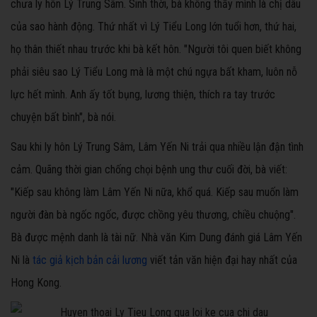
chưa ly hôn Lý Trung Sâm. Sinh thời, bà không thấy mình là chị dâu
của sao hành động. Thứ nhất vì Lý Tiểu Long lớn tuổi hơn, thứ hai,
họ thân thiết nhau trước khi bà kết hôn. "Người tôi quen biết không
phải siêu sao Lý Tiểu Long mà là một chú ngựa bất kham, luôn nỗ
lực hết mình. Anh ấy tốt bụng, lương thiện, thích ra tay trước
chuyện bất bình", bà nói.
Sau khi ly hôn Lý Trung Sâm, Lâm Yến Ni trải qua nhiều lận đận tình
cảm. Quãng thời gian chống chọi bệnh ung thư cuối đời, bà viết:
"Kiếp sau không làm Lâm Yến Ni nữa, khổ quá. Kiếp sau muốn làm
người đàn bà ngốc ngốc, được chồng yêu thương, chiều chuộng".
Bà được mệnh danh là tài nữ. Nhà văn Kim Dung đánh giá Lâm Yến
Ni là
tác giả kịch bản cải lương
viết tản văn hiện đại hay nhất của
Hong Kong.