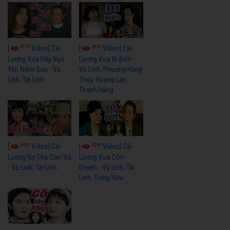
4112
3962
[
Video] Cải
[
Video] Cải
Lương Xưa Hãy Ngủ
Lương Xưa Đi Biển -
Yên Niềm Đau - Vũ
Vũ Linh, Phương Hồng
Linh, Tài Linh
Thủy, Hương Lan,
Thanh Hằng
4430
3598
[
Video] Cải
[
Video] Cải
Lương Nợ Cha Con Trả
Lương Xưa Còn
- Vũ Linh, Tài Linh
Duyên - Vũ Linh, Tài
Linh, Trọng Hữu