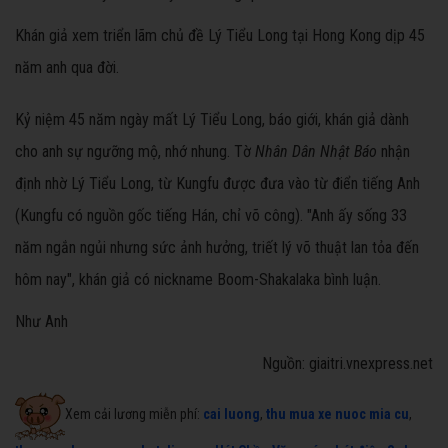
Khán giả xem triển lãm chủ đề Lý Tiểu Long tại Hong Kong dịp 45
năm anh qua đời.
Kỷ niệm 45 năm ngày mất Lý Tiểu Long, báo giới, khán giả dành
cho anh sự ngưỡng mộ, nhớ nhung. Tờ
Nhân Dân Nhật Báo
nhận
định nhờ Lý Tiểu Long, từ Kungfu được đưa vào từ điển tiếng Anh
(Kungfu có nguồn gốc tiếng Hán, chỉ võ công). "Anh ấy sống 33
năm ngắn ngủi nhưng sức ảnh hưởng, triết lý võ thuật lan tỏa đến
hôm nay", khán giả có nickname Boom-Shakalaka bình luận.
Như Anh
Nguồn: giaitri.vnexpress.net
Xem cải lương miễn phí:
cai luong
,
thu mua xe nuoc mia cu
,