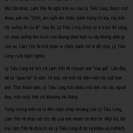
Một lần khác, Lâm Yến Ni ngồi trên xe của Lý Tiểu Long. Được một
đoạn, anh nói: "Chết, em ngồi lên chiếc bánh trứng rồi kìa, váy bẩn
rồi, xuống đi rửa đi". Sau đó, Lý Tiểu Long dừng xe ở trạm đổ xăng,
cô chạy xuống tìm nước rửa nhưng phát hiện ra váy không dính gì.
Lên xe, Lâm Yến Ni mới nhận ra chiếc bánh chỉ là đồ chơi, Lý Tiểu
Long cười ngặt nghẽo.
Lý Tiểu Long kể hết với Lâm Yến Ni chuyện anh "cua gái". Lần đầu
tài tử "quan hệ" là năm 14 tuổi, với một nữ diễn viên lớn tuổi hơn
anh. Thời thanh niên, Lý Tiểu Long trải nhiều mối tình với các người
đẹp, mỗi cuộc tình chỉ khoảng vài tháng.
Từng chứng kiến cú ra đòn chân chớp nhoáng của Lý Tiểu Long,
Lâm Yến Ni nhận xét tốc độ của anh nhanh tới khó tin
. Một lần, bố
mẹ Lâm Yến Ni đưa cô và Lý Tiểu Long đi ăn và khiêu vũ ở khách