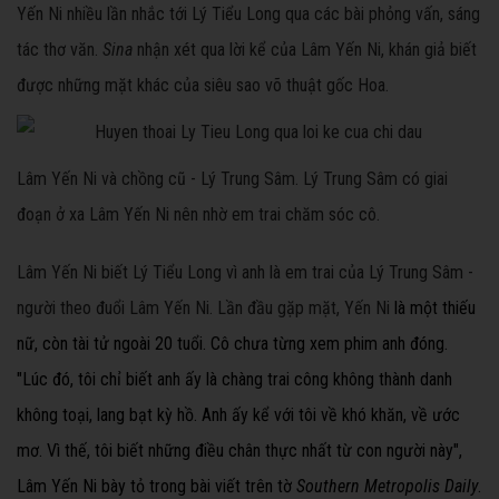
Yến Ni nhiều lần nhắc tới Lý Tiểu Long qua các bài phỏng vấn, sáng
tác thơ văn.
Sina
nhận xét qua lời kể của Lâm Yến Ni, khán giả biết
được những mặt khác của siêu sao võ thuật gốc Hoa.
Lâm Yến Ni và chồng cũ - Lý Trung Sâm. Lý Trung Sâm có giai
đoạn ở xa Lâm Yến Ni nên nhờ em trai chăm sóc cô.
Lâm Yến Ni biết Lý Tiểu Long vì anh là em trai của Lý Trung Sâm -
người theo đuổi Lâm Yến Ni. Lần đầu gặp mặt, Yến Ni
là một thiếu
nữ, còn tài tử ngoài 20 tuổi. Cô chưa từng xem phim anh đóng.
"Lúc đó, tôi chỉ biết anh ấy là chàng trai công không thành danh
không toại, lang bạt kỳ hồ. Anh ấy kể với tôi về khó khăn, về ước
mơ. Vì thế, tôi biết những điều chân thực nhất từ con người này",
Lâm Yến Ni bày tỏ trong bài viết trên tờ
Southern Metropolis Daily
.