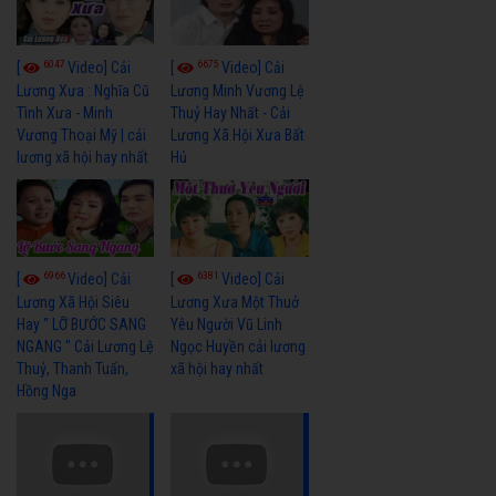
6047
6675
[
Video] Cải
[
Video] Cải
Lương Xưa : Nghĩa Cũ
Lương Minh Vương Lệ
Tình Xưa - Minh
Thuỷ Hay Nhất - Cải
Vương Thoại Mỹ | cải
Lương Xã Hội Xưa Bất
lương xã hội hay nhất
Hủ
6966
6381
[
Video] Cải
[
Video] Cải
Lương Xã Hội Siêu
Lương Xưa Một Thuở
Hay " LỠ BƯỚC SANG
Yêu Người Vũ Linh
NGANG " Cải Lương Lệ
Ngọc Huyền cải lương
Thuỷ, Thanh Tuấn,
xã hội hay nhất
Hồng Nga