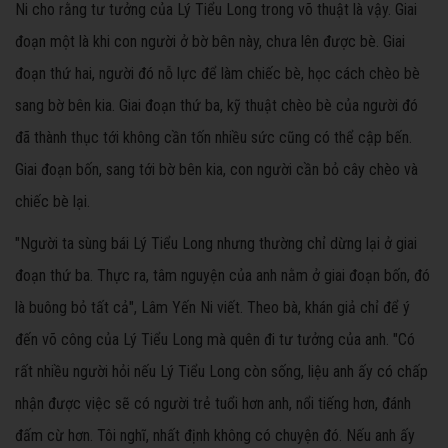
Ni cho rằng tư tưởng của Lý Tiểu Long trong võ thuật là vậy. Giai
đoạn một là khi con người ở bờ bên này, chưa lên được bè. Giai
đoạn thứ hai, người đó nỗ lực để làm chiếc bè, học cách chèo bè
sang bờ bên kia. Giai đoạn thứ ba, kỹ thuật chèo bè của người đó
đã thành thục tới không cần tốn nhiều sức cũng có thể cập bến.
Giai đoạn bốn, sang tới bờ bên kia, con người cần bỏ cây chèo và
chiếc bè lại.
"Người ta sùng bái Lý Tiểu Long nhưng thường chỉ dừng lại ở giai
đoạn thứ ba. Thực ra, tâm nguyện của anh nằm ở giai đoạn bốn, đó
là buông bỏ tất cả", Lâm Yến Ni viết. Theo bà, khán giả chỉ để ý
đến võ công của Lý Tiểu Long mà quên đi tư tưởng của anh. "Có
rất nhiều người hỏi nếu Lý Tiểu Long còn sống, liệu anh ấy có chấp
nhận được việc sẽ có người trẻ tuổi hơn anh, nổi tiếng hơn, đánh
đấm cừ hơn. Tôi nghĩ, nhất định không có chuyện đó. Nếu anh ấy