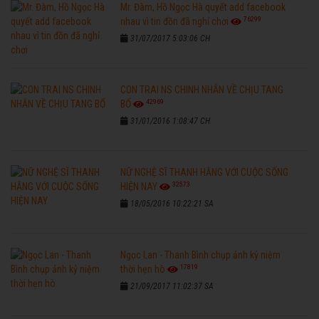
Mr. Đàm, Hồ Ngọc Hà quyết add facebook
76299
nhau vì tin đồn đã nghỉ chơi
31/07/2017 5:03:06 CH
CON TRAI NS CHINH NHẪN VỀ CHỊU TANG
42969
BỐ
31/01/2016 1:08:47 CH
NỮ NGHỆ SĨ THANH HẰNG VỚI CUỘC SỐNG
32573
HIỆN NAY
18/05/2016 10:22:21 SA
Ngọc Lan - Thanh Bình chụp ảnh kỷ niệm
17819
thời hẹn hò
21/09/2017 11:02:37 SA