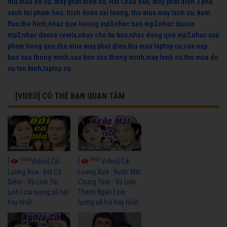
thu mua do cu
,
may phat dien cu
,
Hát Chầu Văn
,
máy phát điện 3 pha
,
sach toi pham hoc
,
trich doan cai luong
,
thu mua may lanh cu
,
kem
flan
,
the hinh
,
nhac que huong mp3
,
nhac han mp3
,
nhac dance
mp3
,
nhac dance remix
,
nhac cho ba bau
,
nhac dong que mp3
,
nhac xua
pham hong que
,
thu mua may phat dien
,
thu mua laptop cu
,
sua nap
bon cau thong minh
,
sua bon cau thong minh
,
may lanh cu
,
thu mua do
cu tan binh
,
laptop cu
[VIDEO] CÓ THỂ BẠN QUAN TÂM
7660
6909
[
Video] Cải
[
Video] Cải
Lương Xưa : Đời Cô
Lương Xưa : Nước Mắt
Diễm - Vũ Linh Tài
Chung Tình - Vũ Linh
Linh | cải lương xã hội
Thanh Ngân | cải
hay nhất
lương xã hội hay nhất