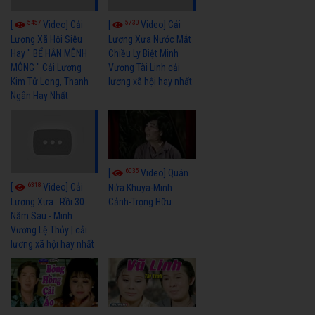
5457
5730
[
Video] Cải
[
Video] Cải
Lương Xã Hội Siêu
Lương Xưa Nước Mắt
Hay " BỂ HẬN MÊNH
Chiều Ly Biệt Minh
MÔNG " Cải Lương
Vương Tài Linh cải
Kim Tử Long, Thanh
lương xã hội hay nhất
Ngân Hay Nhất
6035
[
Video] Quán
6318
[
Video] Cải
Nửa Khuya-Minh
Cảnh-Trọng Hữu
Lương Xưa : Rồi 30
Năm Sau - Minh
Vương Lệ Thủy | cải
lương xã hội hay nhất