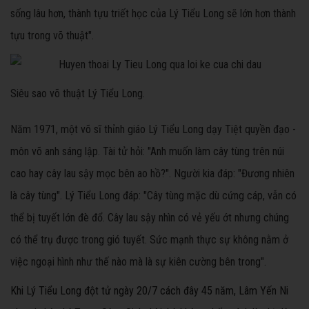
sống lâu hơn, thành tựu triết học của Lý Tiểu Long sẽ lớn hơn thành
tựu trong võ thuật".
Siêu sao võ thuật Lý Tiểu Long.
Năm 1971, một võ sĩ thỉnh giáo Lý Tiểu Long dạy Tiệt quyền đạo -
môn võ anh sáng lập. Tài tử hỏi: "Anh muốn làm cây tùng trên núi
cao hay cây lau sậy mọc bên ao hồ?". Người kia đáp: "Đương nhiên
là cây tùng". Lý Tiểu Long đáp: "Cây tùng mặc dù cứng cáp, vẫn có
thể bị tuyết lớn đè đổ. Cây lau sậy nhìn có vẻ yếu ớt nhưng chúng
có thể trụ được trong gió tuyết. Sức mạnh thực sự không nằm ở
việc ngoại hình như thế nào mà là sự kiên cường bên trong".
Khi Lý Tiểu Long đột tử ngày 20/7 cách đây 45 năm, Lâm Yến Ni