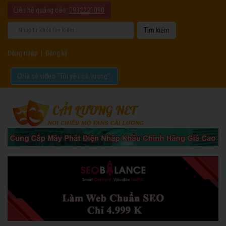
Liên hệ quảng cáo:
0932221090
Đăng nhập
|
Đăng ký
Chia sẻ video "Tôi yêu cải lương".