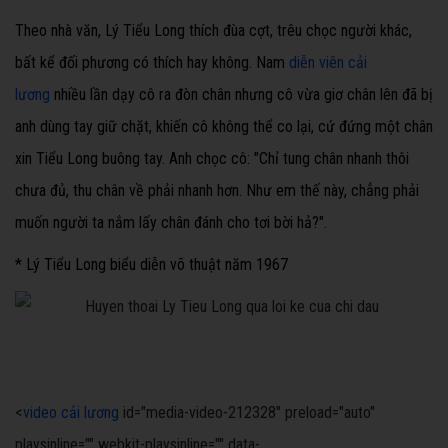
Theo nhà văn, Lý Tiểu Long thích đùa cợt, trêu chọc người khác,
bất kể đối phương có thích hay không. Nam
diễn viên cải
lương
nhiều lần dạy cô ra đòn chân nhưng cô vừa giơ chân lên đã bị
anh dùng tay giữ chặt, khiến cô không thể co lại, cứ đứng một chân
xin Tiểu Long buông tay. Anh chọc cô: "Chỉ tung chân nhanh thôi
chưa đủ, thu chân về phải nhanh hơn. Như em thế này, chẳng phải
muốn người ta nắm lấy chân đánh cho tơi bời hả?".
* Lý Tiểu Long biểu diễn võ thuật năm 1967
<
video cải lương
id="media-video-212328" preload="auto"
playsinline="" webkit-playsinline="" data-