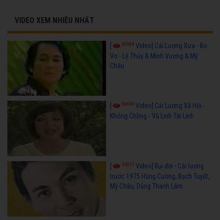
VIDEO XEM NHIỀU NHẤT
67084
[
Video] Cải Lương Xưa - Bơ
Vơ - Lệ Thủy & Minh Vương & Mỹ
Châu
50838
[
Video] Cải Lương Xã Hội -
Không Chồng - Vũ Linh Tài Linh
36012
[
Video] Bụi đời - Cải lương
trước 1975 Hùng Cường, Bạch Tuyết,
Mỹ Châu, Dũng Thanh Lâm