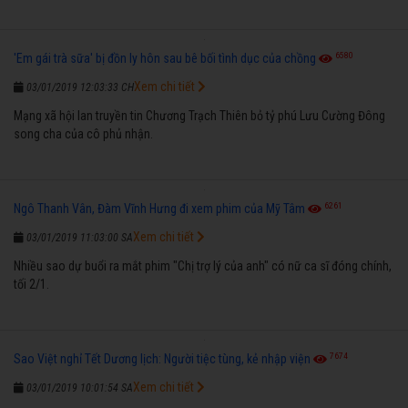
6580
'Em gái trà sữa' bị đồn ly hôn sau bê bối tình dục của chồng
Xem chi tiết
03/01/2019 12:03:33 CH
Mạng xã hội lan truyền tin Chương Trạch Thiên bỏ tỷ phú Lưu Cường Đông
song cha của cô phủ nhận.
6261
Ngô Thanh Vân, Đàm Vĩnh Hưng đi xem phim của Mỹ Tâm
Xem chi tiết
03/01/2019 11:03:00 SA
Nhiều sao dự buổi ra mắt phim "Chị trợ lý của anh" có nữ ca sĩ đóng chính,
tối 2/1.
7674
Sao Việt nghỉ Tết Dương lịch: Người tiệc tùng, kẻ nhập viện
Xem chi tiết
03/01/2019 10:01:54 SA