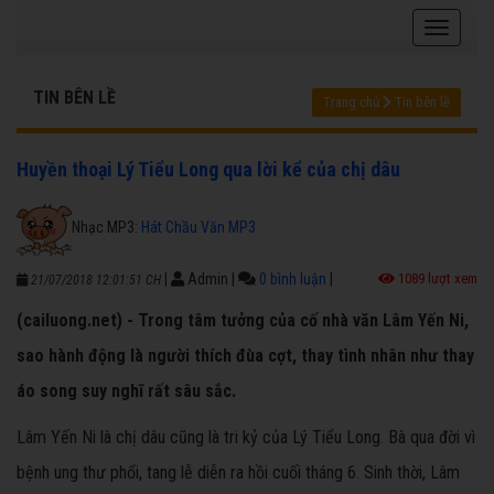
TIN BÊN LỀ
Trang chủ
Tin bên lề
Huyền thoại Lý Tiểu Long qua lời kể của chị dâu
Nhạc MP3:
Hát Chầu Văn MP3
|
Admin
|
0 bình luận
|
1089 lượt xem
21/07/2018 12:01:51 CH
(cailuong.net) - Trong tâm tưởng của cố nhà văn Lâm Yến Ni,
sao hành động là người thích đùa cợt, thay tình nhân như thay
áo song suy nghĩ rất sâu sắc.
Lâm Yến Ni là chị dâu cũng là tri kỷ của Lý Tiểu Long. Bà qua đời vì
bệnh ung thư phổi, tang lễ diễn ra hồi cuối tháng 6. Sinh thời, Lâm