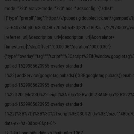
mode="720" active-mode="720" ads='' adsconfig='{"adlist":
[{"type":"preroll","tag":"https:\/\/pubads.g.doubleclick.net\/gampad\/
sz=640x360|400x300|480x70|640x480|320x180&iu=\/27973503\/video
[referrer_url]&description_url=[description_url]&correlator=
[timestamp]","skipOffset":"00:00:06","duration":"00:00:30"},
{"type":"overlay","tag":"","script":"%3Cscript%3Eif(!windo
gpt-ad-1529985620955-overlay-standard-
1%22).addService(googletag.pubads())%3Bgoogletag.pubads().ena
gpt-ad-1529985620955-overlay-standard-
1%22%20style%3D%22height%3A70px%3Bwidth%3A480px%3B%22%3E%3C
gpt-ad-1529985620955-overlay-standard-
1%22)%3B%7D)%3B%3C%2Fscript%3E%3C%2Fdiv%3E","size":"480x70","offs
data-ex="st=0&bs=0&pt=0">
Lý Tiểu Long biểu diễn võ thuật năm 1967