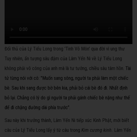
Đối thủ của Lý Tiểu Long trong 'Tinh Võ Môn' qua đời vì ung thư
Tuy nhiên, ấn tượng sâu đậm của Lâm Yến Ni về Lý Tiểu Long
không phải võ công của anh mà là tư tưởng, chiều sâu tâm hồn
.
Tài
tử từng nói với cô
: "Muốn sang sông, người ta phải làm một chiếc
bè. Sau khi sang được bờ bên kia, phải bỏ cái bè đó đi. Nhất định
bỏ lại. Chẳng có lý do gì người ta phải gánh chiếc bè nặng như thế
để đi chặng đường dài phía trước".
Sau này khi trưởng thành, Lâm Yến Ni tiếp xúc Kinh Phật, mới biết
câu của Lý Tiểu Long lấy ý từ câu trong
Kim cương kinh.
Lâm Yến