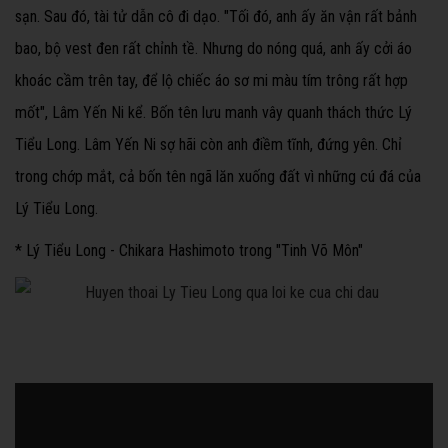
sạn. Sau đó, tài tử dẫn cô đi dạo. "Tối đó, anh ấy ăn vận rất bảnh
bao, bộ vest đen rất chỉnh tề. Nhưng do nóng quá, anh ấy cởi áo
khoác cầm trên tay, để lộ chiếc áo sơ mi màu tím trông rất hợp
mốt", Lâm Yến Ni kể. Bốn tên lưu manh vây quanh thách thức Lý
Tiểu Long. Lâm Yến Ni sợ hãi còn anh điềm tĩnh, đứng yên. Chỉ
trong chớp mắt, cả bốn tên ngã lăn xuống đất vì những cú đá của
Lý Tiểu Long.
* Lý Tiểu Long - Chikara Hashimoto trong "Tinh Võ Môn"