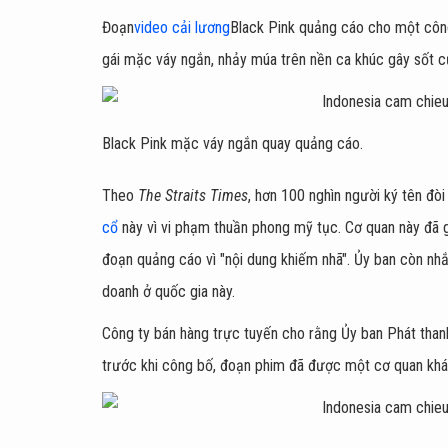
Đoạn
video cải lương
Black Pink quảng cáo cho một công
gái mặc váy ngắn, nhảy múa trên nền ca khúc gây sốt 
Black Pink mặc váy ngắn quay quảng cáo.
Theo
The Straits Times
, hơn 100 nghìn người ký tên đò
cổ
này vì vi phạm thuần phong mỹ tục. Cơ quan này đã 
đoạn quảng cáo vì "nội dung khiếm nhã". Ủy ban còn nhắ
doanh ở quốc gia này.
Công ty bán hàng trực tuyến cho rằng Ủy ban Phát thanh
trước khi công bố, đoạn phim đã được một cơ quan khá