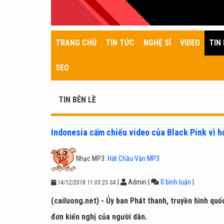
TRANG CHỦ
TIN TỨC
NGHỆ SĨ
VIDEO
TIN 
SEO
TIN BÊN LỀ
Indonesia cấm chiếu video của Black Pink vì h
Nhạc MP3:
Hát Chầu Văn MP3
|
Admin
|
0 bình luận
|
14/12/2018 11:03:23 SA
(cailuong.net) - Ủy ban Phát thanh, truyền hình qu
đơn kiến nghị của người dân.