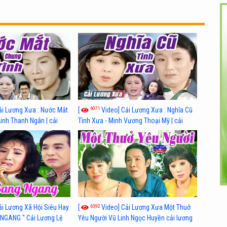
6071
ải Lương Xưa : Nước Mắt
[
Video] Cải Lương Xưa : Nghĩa Cũ
Linh Thanh Ngân | cải
Tình Xưa - Minh Vương Thoại Mỹ | cải
 nhất
lương xã hội hay nhất
6392
ải Lương Xã Hội Siêu Hay
[
Video] Cải Lương Xưa Một Thuở
NGANG " Cải Lương Lệ
Yêu Người Vũ Linh Ngọc Huyền cải lương