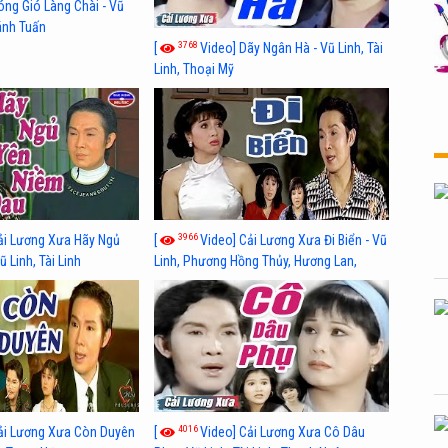
óng Gió Làng Chài - Vũ
hánh Tuấn
3768
[
Video] Dãy Ngân Hà - Vũ Linh, Tài
Linh, Thoại Mỹ
3966
ải Lương Xưa Hãy Ngủ
[
Video] Cải Lương Xưa Đi Biển - Vũ
 Linh, Tài Linh
Linh, Phương Hồng Thủy, Hương Lan,
Thanh Hằng
4016
ải Lương Xưa Còn Duyên
[
Video] Cải Lương Xưa Cô Dâu