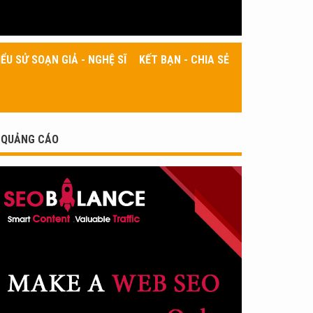
IỂU SỬ SOẠN GIẢ - NGHỆ SĨ
KẾT BẠN - CHIA SẺ
QUẢNG CÁO