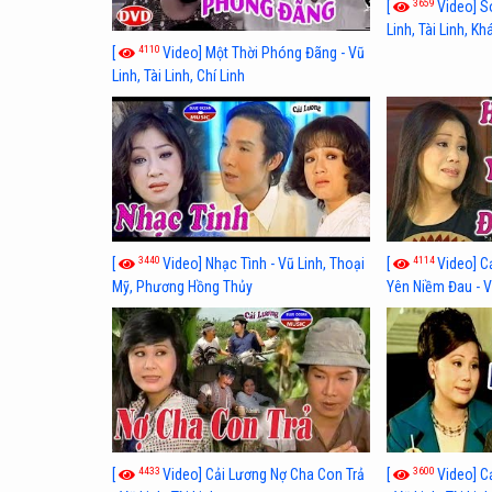
3659
[
Video] S
Linh, Tài Linh, K
4110
[
Video] Một Thời Phóng Đãng - Vũ
Linh, Tài Linh, Chí Linh
3440
4114
[
Video] Nhạc Tình - Vũ Linh, Thoại
[
Video] C
Mỹ, Phương Hồng Thủy
Yên Niềm Đau - Vũ
4433
3600
[
Video] Cải Lương Nợ Cha Con Trả
[
Video] C