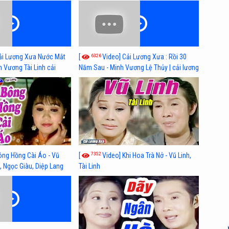
n, Hồng Nga
xã hội hay nhất
6326
ải Lương Xưa Nước Mắt
[
Video] Cải Lương Xưa : Rồi 30
h Vương Tài Linh cải
Năm Sau - Minh Vương Lệ Thủy | cải lương
 nhất
xã hội hay nhất
7352
ông Hồng Cài Áo - Vũ
[
Video] Khi Hoa Trà Nở - Vũ Linh,
, Ngọc Giàu, Diệp Lang
Tài Linh