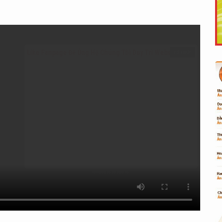
Like Fanpage Để Ủng Hộ Chúng Tôi Duy Trì Website
Powered by
netcore.vn