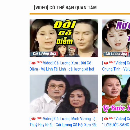
[VIDEO] CÓ THỂ BẠN QUAN TÂM
7674
6926
[
Video] Cải Lương Xưa : Đời Cô
[
Video] C
Diễm - Vũ Linh Tài Linh | cải lương xã hội
Chung Tình - Vũ 
hay nhất
lương xã hội hay
6688
6976
[
Video] Cải Lương Minh Vương Lệ
[
Video] C
Thuỷ Hay Nhất - Cải Lương Xã Hội Xưa Bất
" LỠ BƯỚC SANG 