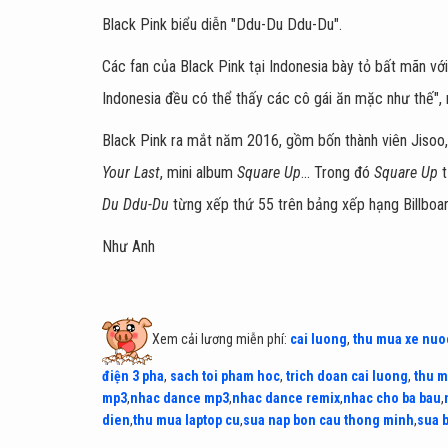
Black Pink biểu diễn "Ddu-Du Ddu-Du".
Các fan của Black Pink tại Indonesia bày tỏ bất mãn vớ
Indonesia đều có thể thấy các cô gái ăn mặc như thế", 
Black Pink ra mắt năm 2016, gồm bốn thành viên Jisoo,
Your Last
, mini album
Square Up
... Trong đó
Square Up
t
Du Ddu-Du
từng xếp thứ 55 trên bảng xếp hạng Billboa
Như Anh
Xem cải lương miễn phí:
cai luong
,
thu mua xe nuo
điện 3 pha
,
sach toi pham hoc
,
trich doan cai luong
,
thu m
mp3
,
nhac dance mp3
,
nhac dance remix
,
nhac cho ba bau
,
dien
,
thu mua laptop cu
,
sua nap bon cau thong minh
,
sua 