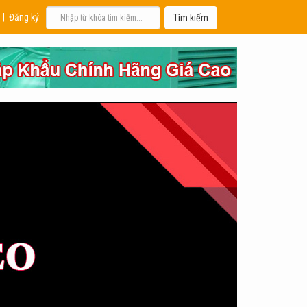
|
Đăng ký