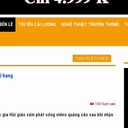
BÊN LỀ
TÔI YÊU CẢI LƯƠNG
NGHỆ THUẬT TRUYỀN THỐNG
T
Trang chủ
Tin bên lề
ở hang
1057 lượt xem
ốc gia Hồi giáo cấm phát sóng video quảng cáo sau khi nhận