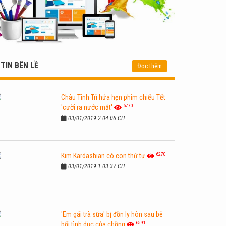
TIN BÊN LỀ
Đọc thêm
Châu Tinh Trì hứa hẹn phim chiếu Tết
6770
'cười ra nước mắt'
03/01/2019 2:04:06 CH
6270
Kim Kardashian có con thứ tư
03/01/2019 1:03:37 CH
'Em gái trà sữa' bị đồn ly hôn sau bê
6591
bối tình dục của chồng