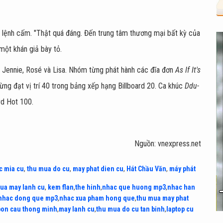
i lệnh cấm. "Thật quá đáng. Đến trung tâm thương mại bất kỳ của
một khán giả bày tỏ.
 Jennie, Rosé và Lisa. Nhóm từng phát hành các đĩa đơn
As If It's
ừng đạt vị trí 40 trong bảng xếp hạng Billboard 20. Ca khúc
Ddu-
rd Hot 100.
Nguồn: vnexpress.net
c mia cu
,
thu mua do cu
,
may phat dien cu
,
Hát Chầu Văn
,
máy phát
ua may lanh cu
,
kem flan
,
the hinh
,
nhac que huong mp3
,
nhac han
nhac dong que mp3
,
nhac xua pham hong que
,
thu mua may phat
bon cau thong minh
,
may lanh cu
,
thu mua do cu tan binh
,
laptop cu