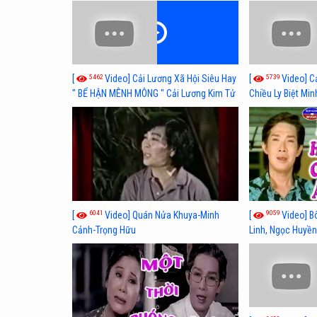
Hủ
Thuỷ, Thanh Tuấ
5462
5739
[
Video] Cải Lương Xã Hội Siêu Hay
[
Video] C
" BỂ HẬN MÊNH MÔNG " Cải Lương Kim Tử
Chiều Ly Biệt Min
Long, Thanh Ngân Hay Nhất
lương xã hội hay
6041
9059
[
Video] Quán Nửa Khuya-Minh
[
Video] B
Cảnh-Trọng Hữu
Linh, Ngọc Huyền