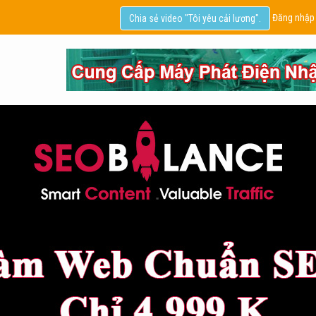
Đăng nhập
Chia sẻ video "Tôi yêu cải lương".