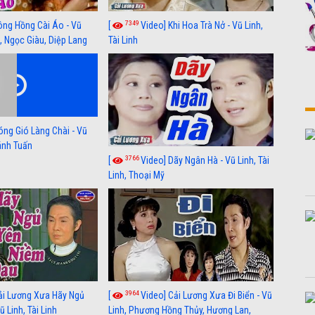
7349
ông Hồng Cài Áo - Vũ
[
Video] Khi Hoa Trà Nở - Vũ Linh,
, Ngọc Giàu, Diệp Lang
Tài Linh
óng Gió Làng Chài - Vũ
hánh Tuấn
3766
[
Video] Dãy Ngân Hà - Vũ Linh, Tài
Linh, Thoại Mỹ
3964
ải Lương Xưa Hãy Ngủ
[
Video] Cải Lương Xưa Đi Biển - Vũ
 Linh, Tài Linh
Linh, Phương Hồng Thủy, Hương Lan,