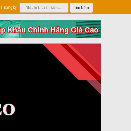
|
Đăng ký