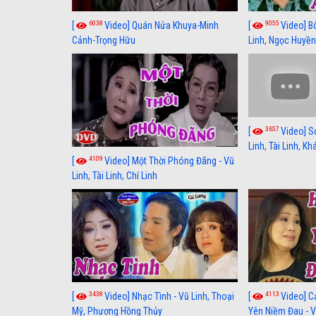
6038
9055
[
Video] Quán Nửa Khuya-Minh
[
Video] B
Cảnh-Trọng Hữu
Linh, Ngọc Huyền
3657
[
Video] S
Linh, Tài Linh, K
4109
[
Video] Một Thời Phóng Đãng - Vũ
Linh, Tài Linh, Chí Linh
3438
4113
[
Video] Nhạc Tình - Vũ Linh, Thoại
[
Video] C
Mỹ, Phương Hồng Thủy
Yên Niềm Đau - Vũ