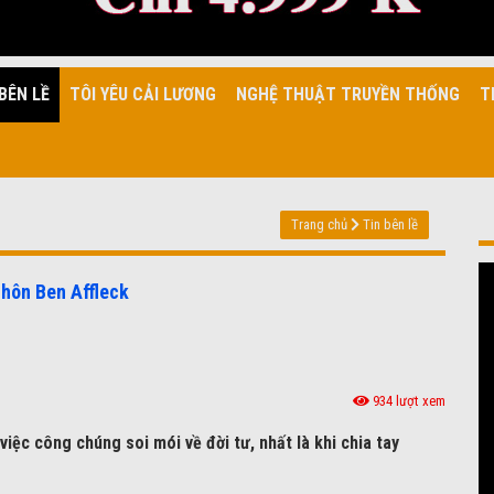
BÊN LỀ
TÔI YÊU CẢI LƯƠNG
NGHỆ THUẬT TRUYỀN THỐNG
T
Trang chủ
Tin bên lề
 hôn Ben Affleck
934 lượt xem
việc công chúng soi mói về đời tư, nhất là khi chia tay