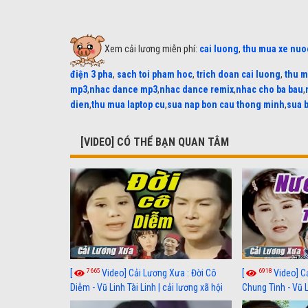
Xem cải lương miễn phí:
cai luong
,
thu mua xe nuo
điện 3 pha
,
sach toi pham hoc
,
trich doan cai luong
,
thu m
mp3
,
nhac dance mp3
,
nhac dance remix
,
nhac cho ba bau
,
dien
,
thu mua laptop cu
,
sua nap bon cau thong minh
,
sua 
[VIDEO] CÓ THỂ BẠN QUAN TÂM
7665
6918
[
Video] Cải Lương Xưa : Đời Cô
[
Video] C
Diễm - Vũ Linh Tài Linh | cải lương xã hội
Chung Tình - Vũ 
hay nhất
lương xã hội hay