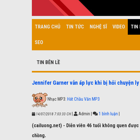
TRANG CHỦ
TIN TỨC
NGHỆ SĨ
VIDEO
TIN 
SEO
TIN BÊN LỀ
Jennifer Garner vẫn áp lực khi bị hỏi chuyện ly
Nhạc MP3:
Hát Chầu Văn MP3
|
Admin
|
1 bình luận
|
14/07/2018 7:03:33 CH
(cailuong.net) - Diễn viên 46 tuổi không quen được 
chồng.