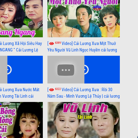
6389
ải Lương Xã Hội Siêu Hay
[
Video] Cải Lương Xưa Một Thuở
NGANG " Cải Lương Lệ
Yêu Người Vũ Linh Ngọc Huyền cải lương
n, Hồng Nga
xã hội hay nhất
6322
ải Lương Xưa Nước Mắt
[
Video] Cải Lương Xưa : Rồi 30
h Vương Tài Linh cải
Năm Sau - Minh Vương Lệ Thủy | cải lương
 nhất
xã hội hay nhất