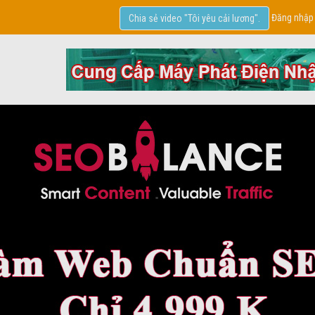
Đăng nhập
Chia sẻ video "Tôi yêu cải lương".