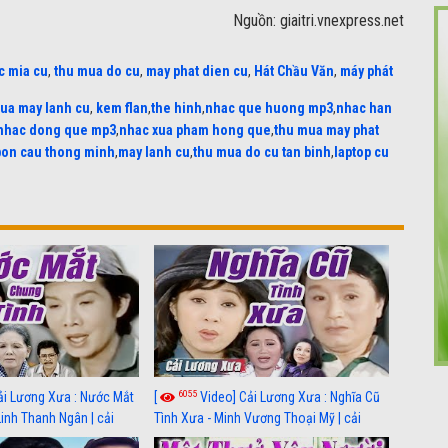
Nguồn: giaitri.vnexpress.net
c mia cu
,
thu mua do cu
,
may phat dien cu
,
Hát Chầu Văn
,
máy phát
ua may lanh cu
,
kem flan
,
the hinh
,
nhac que huong mp3
,
nhac han
nhac dong que mp3
,
nhac xua pham hong que
,
thu mua may phat
bon cau thong minh
,
may lanh cu
,
thu mua do cu tan binh
,
laptop cu
6055
ải Lương Xưa : Nước Mắt
[
Video] Cải Lương Xưa : Nghĩa Cũ
Linh Thanh Ngân | cải
Tình Xưa - Minh Vương Thoại Mỹ | cải
 nhất
lương xã hội hay nhất