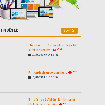
TIN BÊN LỀ
Đọc thêm
Châu Tinh Trì hứa hẹn phim chiếu Tết
6765
'cười ra nước mắt'
03/01/2019 2:04:06 CH
6265
Kim Kardashian có con thứ tư
03/01/2019 1:03:37 CH
'Em gái trà sữa' bị đồn ly hôn sau bê
6585
bối tình dục của chồng