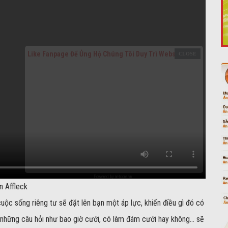
Like Fanpage Để Ủng Hộ Chúng Tôi Duy Trì Website
Powered by
netcore.vn
n Affleck
cuộc sống riêng tư sẽ đặt lên bạn một áp lực, khiến điều gì đó có
hĩ những câu hỏi như bao giờ cưới, có làm đám cưới hay không… sẽ