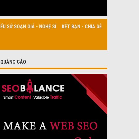
IỂU SỬ SOẠN GIẢ - NGHỆ SĨ
KẾT BẠN - CHIA SẺ
QUẢNG CÁO