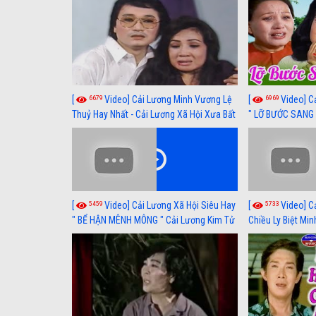
6679
6969
[
Video] Cải Lương Minh Vương Lệ
[
Video] C
Thuỷ Hay Nhất - Cải Lương Xã Hội Xưa Bất
" LỠ BƯỚC SANG 
Hủ
Thuỷ, Thanh Tuấ
5459
5733
[
Video] Cải Lương Xã Hội Siêu Hay
[
Video] C
" BỂ HẬN MÊNH MÔNG " Cải Lương Kim Tử
Chiều Ly Biệt Min
Long, Thanh Ngân Hay Nhất
lương xã hội hay