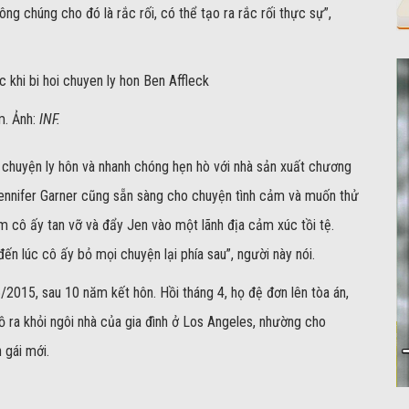
g chúng cho đó là rắc rối, có thể tạo ra rắc rối thực sự”,
m. Ảnh:
INF.
a chuyện ly hôn và nhanh chóng hẹn hò với nhà sản xuất chương
Jennifer Garner cũng sẵn sàng cho chuyện tình cảm và muốn thử
im cô ấy tan vỡ và đẩy Jen vào một lãnh địa cảm xúc tồi tệ.
ến lúc cô ấy bỏ mọi chuyện lại phía sau”, người này nói.
/2015, sau 10 năm kết hôn. Hồi tháng 4, họ đệ đơn lên tòa án,
ra khỏi ngôi nhà của gia đình ở Los Angeles, nhường cho
 gái mới.