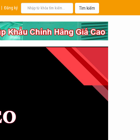
|
Đăng ký