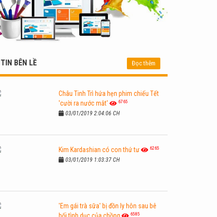
TIN BÊN LỀ
Đọc thêm
Châu Tinh Trì hứa hẹn phim chiếu Tết
6765
'cười ra nước mắt'
03/01/2019 2:04:06 CH
6265
Kim Kardashian có con thứ tư
03/01/2019 1:03:37 CH
'Em gái trà sữa' bị đồn ly hôn sau bê
6585
bối tình dục của chồng