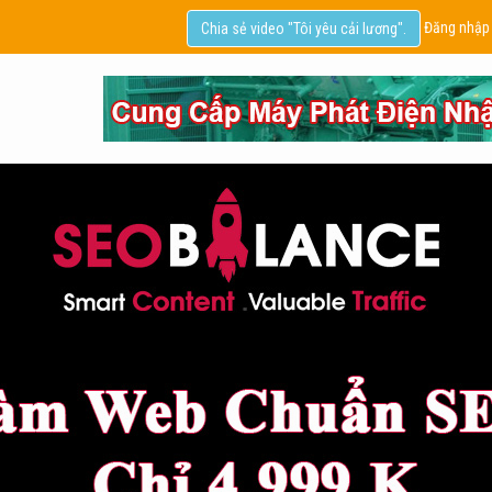
Đăng nhập
Chia sẻ video "Tôi yêu cải lương".