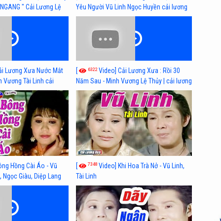
NGANG " Cải Lương Lệ
Yêu Người Vũ Linh Ngọc Huyền cải lương
n, Hồng Nga
xã hội hay nhất
6322
ải Lương Xưa Nước Mắt
[
Video] Cải Lương Xưa : Rồi 30
h Vương Tài Linh cải
Năm Sau - Minh Vương Lệ Thủy | cải lương
 nhất
xã hội hay nhất
7348
ông Hồng Cài Áo - Vũ
[
Video] Khi Hoa Trà Nở - Vũ Linh,
, Ngọc Giàu, Diệp Lang
Tài Linh