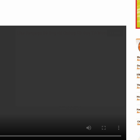
Like Fanpage Để Ủng Hộ Chúng Tôi Duy Trì Website
Powered by
netcore.vn