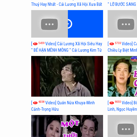
Thuỷ Hay Nhất - Cải Lương Xã Hội Xưa Bất
" LỠ BƯỚC SANG 
Hủ
Thuỷ, Thanh Tuấ
5459
5733
[
Video] Cải Lương Xã Hội Siêu Hay
[
Video] C
" BỂ HẬN MÊNH MÔNG " Cải Lương Kim Tử
Chiều Ly Biệt Min
Long, Thanh Ngân Hay Nhất
lương xã hội hay
6038
9055
[
Video] Quán Nửa Khuya-Minh
[
Video] B
Cảnh-Trọng Hữu
Linh, Ngọc Huyền