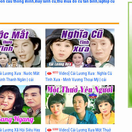
bon cau thong minh
,
may lanh cu
,
thu mua do cu tan binh
,
laptop cu
6055
ải Lương Xưa : Nước Mắt
[
Video] Cải Lương Xưa : Nghĩa Cũ
Linh Thanh Ngân | cải
Tình Xưa - Minh Vương Thoại Mỹ | cải
 nhất
lương xã hội hay nhất
6388
ải Lương Xã Hội Siêu Hay
[
Video] Cải Lương Xưa Một Thuở