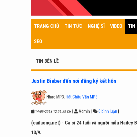
TRANG CHỦ
TIN TỨC
NGHỆ SĨ
VIDEO
TIN 
SEO
TIN BÊN LỀ
Justin Bieber đến nơi đăng ký kết hôn
Nhạc MP3:
Hát Chầu Văn MP3
|
Admin
|
0 bình luận
|
14/09/2018 12:01:28 CH
(cailuong.net) - Ca sĩ 24 tuổi và người mẫu Hailey
13/9.