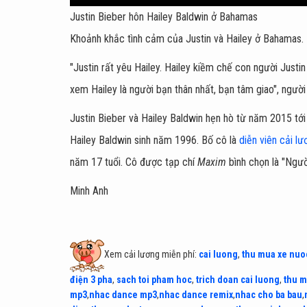
Justin Bieber hôn Hailey Baldwin ở Bahamas
Khoảnh khắc tình cảm của Justin và Hailey ở Bahamas.
"Justin rất yêu Hailey. Hailey kiềm chế con người Justi
xem Hailey là người bạn thân nhất, bạn tâm giao", người 
Justin Bieber và Hailey Baldwin hẹn hò từ năm 2015 tới 2
Hailey Baldwin sinh năm 1996. Bố cô là
diễn viên cải lư
năm 17 tuổi. Cô được tạp chí
Maxim
bình chọn là "Ngườ
Minh Anh
Xem cải lương miễn phí:
cai luong
,
thu mua xe nuo
điện 3 pha
,
sach toi pham hoc
,
trich doan cai luong
,
thu m
mp3
,
nhac dance mp3
,
nhac dance remix
,
nhac cho ba bau
,