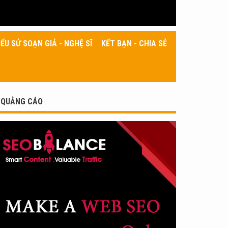
IỂU SỬ SOẠN GIẢ - NGHỆ SĨ
KẾT BẠN - CHIA SẺ
QUẢNG CÁO