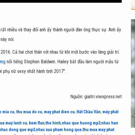
n rất nhiều và thay đổi anh ấy thành người đàn ông thực sự. Anh ấy
này nói.
016. Cả hai chơi thân với nhau từ khi mới bước vào làng giải trí.
ơng
nổi tiếng Stephen Baldwin. Hailey bắt đầu làm người mẫu từ
i phụ nữ sexy nhất hành tinh 2017".
Nguồn: giaitri.vnexpress.net
c mia cu
,
thu mua do cu
,
may phat dien cu
,
Hát Chầu Văn
,
máy phát
ua may lanh cu
,
kem flan
,
the hinh
,
nhac que huong mp3
,
nhac han
nhac dong que mp3
,
nhac xua pham hong que
,
thu mua may phat