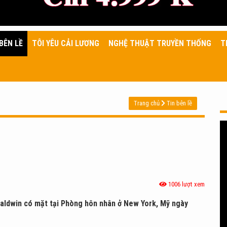
BÊN LỀ
TÔI YÊU CẢI LƯƠNG
NGHỆ THUẬT TRUYỀN THỐNG
T
Trang chủ
Tin bên lề
1006 lượt xem
 Baldwin có mặt tại Phòng hôn nhân ở New York, Mỹ ngày