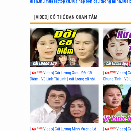
dien
,
thu mua laptop cu
,
sua nap bon cau thong minh
,
sua 
[VIDEO] CÓ THỂ BẠN QUAN TÂM
7665
6918
[
Video] Cải Lương Xưa : Đời Cô
[
Video] C
Diễm - Vũ Linh Tài Linh | cải lương xã hội
Chung Tình - Vũ 
hay nhất
lương xã hội hay
6678
6969
[
Video] Cải Lương Minh Vương Lệ
[
Video] C