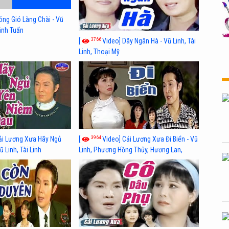
óng Gió Làng Chài - Vũ
hánh Tuấn
3766
[
Video] Dãy Ngân Hà - Vũ Linh, Tài
Linh, Thoại Mỹ
3964
ải Lương Xưa Hãy Ngủ
[
Video] Cải Lương Xưa Đi Biển - Vũ
 Linh, Tài Linh
Linh, Phương Hồng Thủy, Hương Lan,
Thanh Hằng