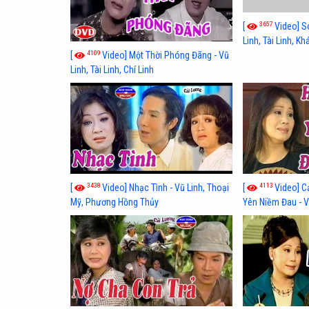
3657
[
Video] S
Linh, Tài Linh, K
4109
[
Video] Một Thời Phóng Đãng - Vũ
Linh, Tài Linh, Chí Linh
3438
4113
[
Video] Nhạc Tình - Vũ Linh, Thoại
[
Video] C
Mỹ, Phương Hồng Thủy
Yên Niềm Đau - Vũ