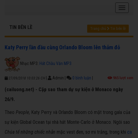
TIN BÊN LỀ
Trang chủ
Tin bên lề
Katy Perry lần đầu cùng Orlando Bloom lên thảm đỏ
Nhạc MP3:
Hát Chầu Văn MP3
|
Admin
|
0 bình luận
|
965 lượt xem
27/09/2018 10:03:26 CH
(cailuong.net) - Cặp sao tham dự sự kiện ở Monaco ngày
26/9.
Theo
People
, Katy Perry và Orlando Bloom có mặt trong gala của
sự kiện Global Ocean tại nhà hát Monte-Carlo ở Monaco. Ngôi sao
Chúa tể những chiếc nhẫn
mặc vest đen, sơ mi trắng, trong khi
ca