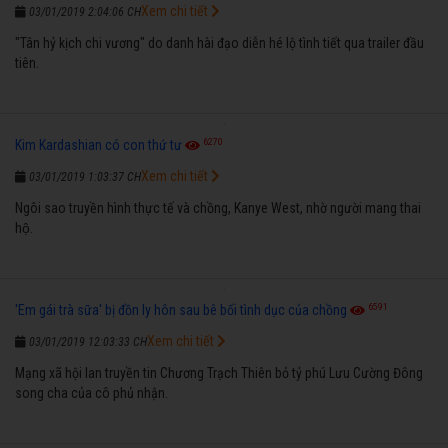
Xem chi tiết
03/01/2019 2:04:06 CH
"Tân hỷ kịch chi vương" do danh hài đạo diễn hé lộ tình tiết qua trailer đầu
tiên.
6270
Kim Kardashian có con thứ tư
Xem chi tiết
03/01/2019 1:03:37 CH
Ngôi sao truyền hình thực tế và chồng, Kanye West, nhờ người mang thai
hộ.
6591
'Em gái trà sữa' bị đồn ly hôn sau bê bối tình dục của chồng
Xem chi tiết
03/01/2019 12:03:33 CH
Mạng xã hội lan truyền tin Chương Trạch Thiên bỏ tỷ phú Lưu Cường Đông
song cha của cô phủ nhận.