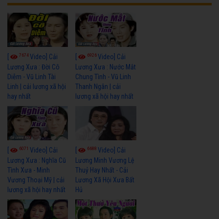
7674
6926
[
Video] Cải
[
Video] Cải
Lương Xưa : Đời Cô
Lương Xưa : Nước Mắt
Diễm - Vũ Linh Tài
Chung Tình - Vũ Linh
Linh | cải lương xã hội
Thanh Ngân | cải
hay nhất
lương xã hội hay nhất
6071
6688
[
Video] Cải
[
Video] Cải
Lương Xưa : Nghĩa Cũ
Lương Minh Vương Lệ
Tình Xưa - Minh
Thuỷ Hay Nhất - Cải
Vương Thoại Mỹ | cải
Lương Xã Hội Xưa Bất
lương xã hội hay nhất
Hủ