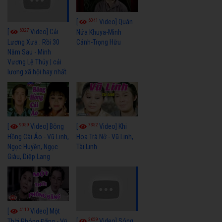
6041
[
Video] Quán
6327
[
Video] Cải
Nửa Khuya-Minh
Cảnh-Trọng Hữu
Lương Xưa : Rồi 30
Năm Sau - Minh
Vương Lệ Thủy | cải
lương xã hội hay nhất
9059
7352
[
Video] Bông
[
Video] Khi
Hồng Cài Áo - Vũ Linh,
Hoa Trà Nở - Vũ Linh,
Ngọc Huyền, Ngọc
Tài Linh
Giàu, Diệp Lang
4110
[
Video] Một
3659
[
Video] Sóng
Thời Phóng Đãng - Vũ