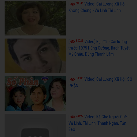
50845
[
Video] Cải Lương Xã Hội -
Không Chồng - Vũ Linh Tài Linh
36023
[
Video] Bụi đời - Cải lương
trước 1975 Hùng Cường, Bạch Tuyết,
Mỹ Châu, Dũng Thanh Lâm
34585
[
Video] Cải Lương Xã Hội: SỐ
PHẬN
24592
[
Video] Kẻ Chợ Người Quê -
Vũ Linh, Tài Linh, Thanh Ngân, Tấn
Beo