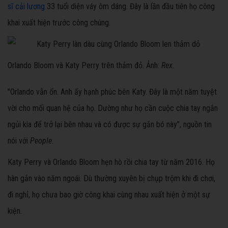
sĩ cải lương
33 tuổi diện váy ôm dáng. Đây là lần đầu tiên họ công
khai xuất hiện trước công chúng.
Orlando Bloom và Katy Perry trên thảm đỏ. Ảnh:
Rex.
"Orlando vẫn ổn. Anh ấy hạnh phúc bên Katy. Đây là một năm tuyệt
vời cho mối quan hệ của họ. Dường như họ cần cuộc chia tay ngắn
ngủi kia để trở lại bên nhau và có được sự gắn bó này", nguồn tin
nói với
People.
Katy Perry và Orlando Bloom hẹn hò rồi chia tay từ năm 2016. Họ
hàn gắn vào năm ngoái. Dù thường xuyên bị chụp trộm khi đi chơi,
đi nghỉ, họ chưa bao giờ công khai cùng nhau xuất hiện ở một sự
kiện.