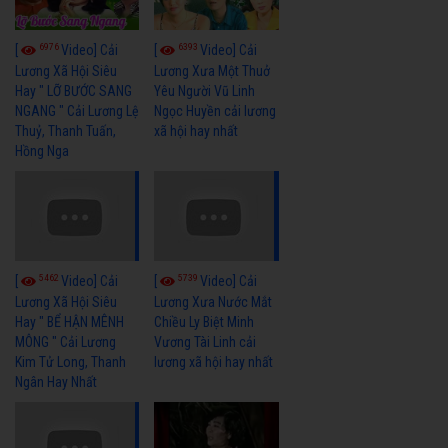
6976
6393
[
Video] Cải
[
Video] Cải
Lương Xã Hội Siêu
Lương Xưa Một Thuở
Hay " LỠ BƯỚC SANG
Yêu Người Vũ Linh
NGANG " Cải Lương Lệ
Ngọc Huyền cải lương
Thuỷ, Thanh Tuấn,
xã hội hay nhất
Hồng Nga
5462
5739
[
Video] Cải
[
Video] Cải
Lương Xã Hội Siêu
Lương Xưa Nước Mắt
Hay " BỂ HẬN MÊNH
Chiều Ly Biệt Minh
MÔNG " Cải Lương
Vương Tài Linh cải
Kim Tử Long, Thanh
lương xã hội hay nhất
Ngân Hay Nhất