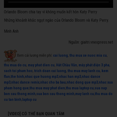
Orlando Bloom chia tay vì không muốn kết hôn Katy Perry
Những khoảnh khắc ngọt ngào của Orlando Bloom và Katy Perry.
Minh Anh
Nguồn: giaitri.vnexpress.net
Xem cải lương miễn phí:
cai luong
,
thu mua xe nuoc mia cu
,
thu mua do cu
,
may phat dien cu
,
Hát Chầu Văn
,
máy phát điện 3 pha
,
sach toi pham hoc
,
trich doan cai luong
,
thu mua may lanh cu
,
kem
flan
,
the hinh
,
nhac que huong mp3
,
nhac han mp3
,
nhac dance
mp3
,
nhac dance remix
,
nhac cho ba bau
,
nhac dong que mp3
,
nhac xua
pham hong que
,
thu mua may phat dien
,
thu mua laptop cu
,
sua nap
bon cau thong minh
,
sua bon cau thong minh
,
may lanh cu
,
thu mua do
cu tan binh
,
laptop cu
[VIDEO] CÓ THỂ BẠN QUAN TÂM