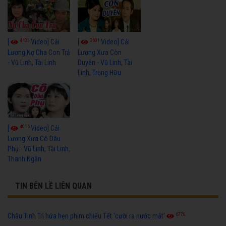
4433
3601
[
Video] Cải
[
Video] Cải
Lương Nợ Cha Con Trả
Lương Xưa Còn
- Vũ Linh, Tài Linh
Duyên - Vũ Linh, Tài
Linh, Trọng Hữu
4016
[
Video] Cải
Lương Xưa Cô Dâu
Phụ - Vũ Linh, Tài Linh,
Thanh Ngân
TIN BÊN LỀ LIÊN QUAN
6770
Châu Tinh Trì hứa hẹn phim chiếu Tết 'cười ra nước mắt'