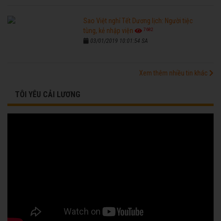
Sao Việt nghỉ Tết Dương lịch: Người tiệc
7682
tùng, kẻ nhập viện
03/01/2019 10:01:54 SA
Xem thêm nhiều tin khác
TÔI YÊU CẢI LƯƠNG