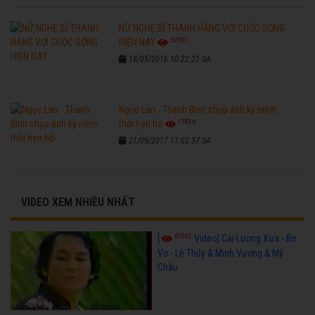
NỮ NGHỆ SĨ THANH HẰNG VỚI CUỘC SỐNG
32581
HIỆN NAY
18/05/2016 10:22:21 SA
Ngọc Lan - Thanh Bình chụp ảnh kỷ niệm
17826
thời hẹn hò
21/09/2017 11:02:37 SA
VIDEO XEM NHIỀU NHẤT
67092
[
Video] Cải Lương Xưa - Bơ
Vơ - Lệ Thủy & Minh Vương & Mỹ
Châu