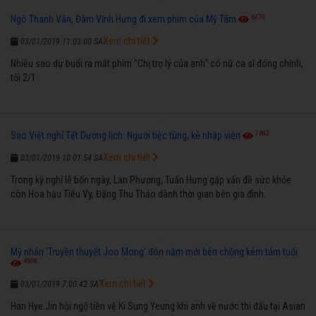
6270
Ngô Thanh Vân, Đàm Vĩnh Hưng đi xem phim của Mỹ Tâm
Xem chi tiết
03/01/2019 11:03:00 SA
Nhiều sao dự buổi ra mắt phim "Chị trợ lý của anh" có nữ ca sĩ đóng chính,
tối 2/1.
7682
Sao Việt nghỉ Tết Dương lịch: Người tiệc tùng, kẻ nhập viện
Xem chi tiết
03/01/2019 10:01:54 SA
Trong kỳ nghỉ lễ bốn ngày, Lan Phương, Tuấn Hưng gặp vấn đề sức khỏe
còn Hoa hậu Tiểu Vy, Đặng Thu Thảo dành thời gian bên gia đình.
Mỹ nhân 'Truyền thuyết Joo Mong' đón năm mới bên chồng kém tám tuổi
4508
Xem chi tiết
03/01/2019 7:00:42 SA
Han Hye Jin hội ngộ tiền vệ Ki Sung Yeung khi anh về nước thi đấu tại Asian