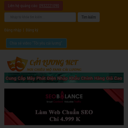
Liên hệ quảng cáo:
0932221090
Đăng nhập
|
Đăng ký
Chia sẻ video "Tôi yêu cải lương".