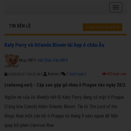
TIN BÊN LỀ
Trang chủ
Tin bên lề
Katy Perry và Orlando Bloom tái hợp ở châu Âu
Nhạc MP3:
Hát Chầu Văn MP3
|
Admin
|
1 bình luận
|
875 lượt xem
02/03/2018 7:00:20 SA
(cailuong.net) - Cặp sao gặp gỡ nhau ở Prague vào ngày 28/2.
Nguồn tin của
Us Weekly
tiết lộ Katy Perry đang có mặt ở Prague
(Cộng hòa Czech) thăm Orlando Bloom. Tài tử
The Lord of the
Rings
thuê một căn hộ ở Prague từ tháng 9 năm ngoái để tiện
quay bộ phim
Carnival Row
.