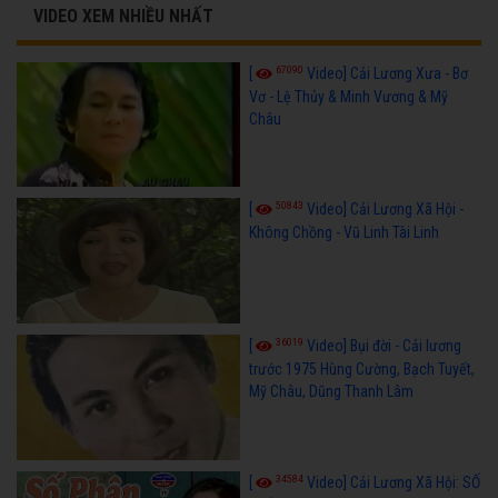
VIDEO XEM NHIỀU NHẤT
67090
[
Video] Cải Lương Xưa - Bơ
Vơ - Lệ Thủy & Minh Vương & Mỹ
Châu
50843
[
Video] Cải Lương Xã Hội -
Không Chồng - Vũ Linh Tài Linh
36019
[
Video] Bụi đời - Cải lương
trước 1975 Hùng Cường, Bạch Tuyết,
Mỹ Châu, Dũng Thanh Lâm
34584
[
Video] Cải Lương Xã Hội: SỐ