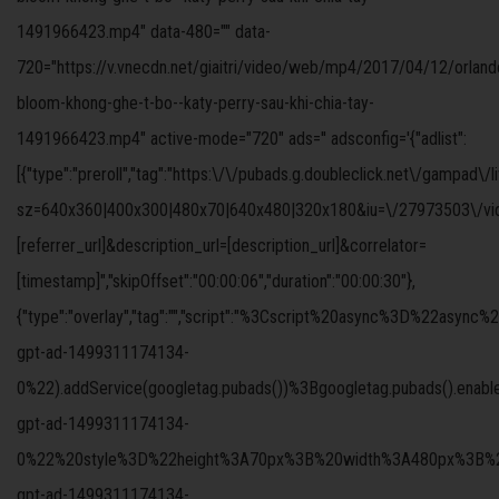
1491966423.mp4" data-480="" data-
720="https://v.vnecdn.net/giaitri/video/web/mp4/2017/04/12/orland
bloom-khong-ghe-t-bo--katy-perry-sau-khi-chia-tay-
1491966423.mp4" active-mode="720" ads='' adsconfig='{"adlist":
[{"type":"preroll","tag":"https:\/\/pubads.g.doubleclick.net\/gampad\/
sz=640x360|400x300|480x70|640x480|320x180&iu=\/27973503\/video
[referrer_url]&description_url=[description_url]&correlator=
[timestamp]","skipOffset":"00:00:06","duration":"00:00:30"},
{"type":"overlay","tag":"","script":"%3Cscript%20async%3D%
gpt-ad-1499311174134-
0%22).addService(googletag.pubads())%3Bgoogletag.pubads().ena
gpt-ad-1499311174134-
0%22%20style%3D%22height%3A70px%3B%20width%3A480px%3B%22%3
gpt-ad-1499311174134-