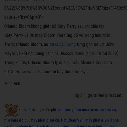
0%22)%3B%7D)%3B%3C%2Fscript%3E%3C%2Fdiv%3E","size":"480x70","offs
data-ex="bs=0&pt=0">
Orlando Bloom không ghét bỏ Katy Perry sau khi chia tay
Katy Perry và Orlando Bloom đều từng đổ vỡ trong hôn nhân.
Trước Orlando Bloom, nữ
ca sĩ cải lương
từng gắn bó với John
Mayer và kết hôn cùng danh hài Russell Brand (từ 2010 tới 2012).
Trong khi đó, Orlando Bloom ly dị siêu mẫu Miranda Kerr năm
2013. Họ có với nhau con trai bảy tuổi - bé Flynn.
Minh Anh
Nguồn: giaitri.vnexpress.net
Xem cải lương miễn phí:
cai luong
,
thu mua xe nuoc mia cu
,
thu mua do cu
,
may phat dien cu
,
Hát Chầu Văn
,
máy phát điện 3 pha
,
sach toi pham hoc
,
trich doan cai luong
,
thu mua may lanh cu
,
kem