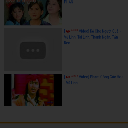
PHẬN
24590
[
Video] Kẻ Chợ Người Quê -
Vũ Linh, Tài Linh, Thanh Ngân, Tấn
Beo
23606
[
Video] Phạm Công Cúc Hoa
- Vũ Linh