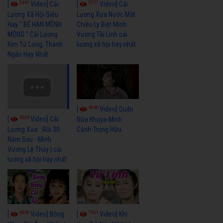
5461
5737
[
Video] Cải
[
Video] Cải
Lương Xã Hội Siêu
Lương Xưa Nước Mắt
Hay " BỂ HẬN MÊNH
Chiều Ly Biệt Minh
MÔNG " Cải Lương
Vương Tài Linh cải
Kim Tử Long, Thanh
lương xã hội hay nhất
Ngân Hay Nhất
6040
[
Video] Quán
6324
[
Video] Cải
Nửa Khuya-Minh
Cảnh-Trọng Hữu
Lương Xưa : Rồi 30
Năm Sau - Minh
Vương Lệ Thủy | cải
lương xã hội hay nhất
9058
7351
[
Video] Bông
[
Video] Khi