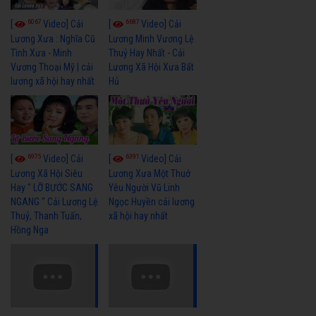
6067
6687
[
Video] Cải
[
Video] Cải
Lương Xưa : Nghĩa Cũ
Lương Minh Vương Lệ
Tình Xưa - Minh
Thuỷ Hay Nhất - Cải
Vương Thoại Mỹ | cải
Lương Xã Hội Xưa Bất
lương xã hội hay nhất
Hủ
6975
6391
[
Video] Cải
[
Video] Cải
Lương Xã Hội Siêu
Lương Xưa Một Thuở
Hay " LỠ BƯỚC SANG
Yêu Người Vũ Linh
NGANG " Cải Lương Lệ
Ngọc Huyền cải lương
Thuỷ, Thanh Tuấn,
xã hội hay nhất
Hồng Nga