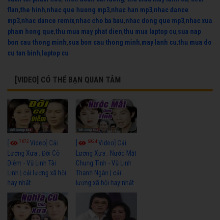
flan
,
the hinh
,
nhac que huong mp3
,
nhac han mp3
,
nhac dance
mp3
,
nhac dance remix
,
nhac cho ba bau
,
nhac dong que mp3
,
nhac xua
pham hong que
,
thu mua may phat dien
,
thu mua laptop cu
,
sua nap
bon cau thong minh
,
sua bon cau thong minh
,
may lanh cu
,
thu mua do
cu tan binh
,
laptop cu
[VIDEO] CÓ THỂ BẠN QUAN TÂM
7672
6924
[
Video] Cải
[
Video] Cải
Lương Xưa : Đời Cô
Lương Xưa : Nước Mắt
Diễm - Vũ Linh Tài
Chung Tình - Vũ Linh
Linh | cải lương xã hội
Thanh Ngân | cải
hay nhất
lương xã hội hay nhất