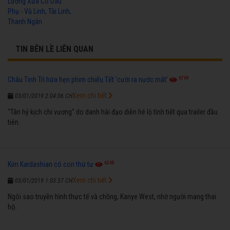
Lương Xưa Cô Dâu
Phụ - Vũ Linh, Tài Linh,
Thanh Ngân
TIN BÊN LỀ LIÊN QUAN
6769
Châu Tinh Trì hứa hẹn phim chiếu Tết 'cười ra nước mắt'
Xem chi tiết
03/01/2019 2:04:06 CH
"Tân hỷ kịch chi vương" do danh hài đạo diễn hé lộ tình tiết qua trailer đầu
tiên.
6268
Kim Kardashian có con thứ tư
Xem chi tiết
03/01/2019 1:03:37 CH
Ngôi sao truyền hình thực tế và chồng, Kanye West, nhờ người mang thai
hộ.