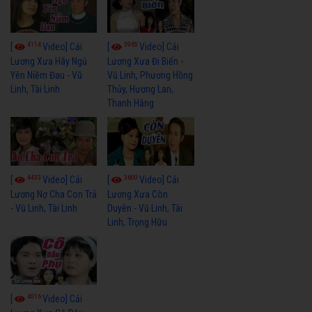
4114
3965
[
Video] Cải
[
Video] Cải
Lương Xưa Hãy Ngủ
Lương Xưa Đi Biển -
Yên Niềm Đau - Vũ
Vũ Linh, Phương Hồng
Linh, Tài Linh
Thủy, Hương Lan,
Thanh Hằng
4433
3600
[
Video] Cải
[
Video] Cải
Lương Nợ Cha Con Trả
Lương Xưa Còn
- Vũ Linh, Tài Linh
Duyên - Vũ Linh, Tài
Linh, Trọng Hữu
4016
[
Video] Cải