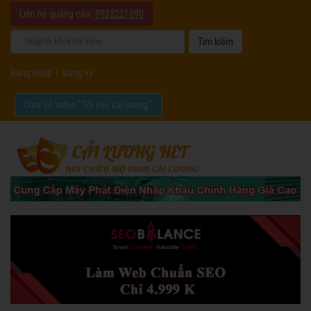
Liên hệ quảng cáo:
0932221090
Đăng nhập
|
Đăng ký
Chia sẻ video "Tôi yêu cải lương".