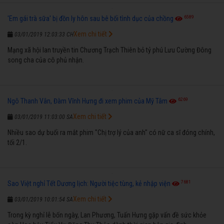
6589
'Em gái trà sữa' bị đồn ly hôn sau bê bối tình dục của chồng
Xem chi tiết
03/01/2019 12:03:33 CH
Mạng xã hội lan truyền tin Chương Trạch Thiên bỏ tỷ phú Lưu Cường Đông
song cha của cô phủ nhận.
6269
Ngô Thanh Vân, Đàm Vĩnh Hưng đi xem phim của Mỹ Tâm
Xem chi tiết
03/01/2019 11:03:00 SA
Nhiều sao dự buổi ra mắt phim "Chị trợ lý của anh" có nữ ca sĩ đóng chính,
tối 2/1.
7681
Sao Việt nghỉ Tết Dương lịch: Người tiệc tùng, kẻ nhập viện
Xem chi tiết
03/01/2019 10:01:54 SA
Trong kỳ nghỉ lễ bốn ngày, Lan Phương, Tuấn Hưng gặp vấn đề sức khỏe