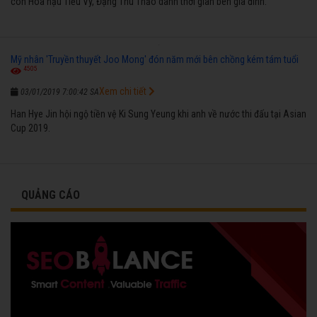
còn Hoa hậu Tiểu Vy, Đặng Thu Thảo dành thời gian bên gia đình.
Mỹ nhân 'Truyền thuyết Joo Mong' đón năm mới bên chồng kém tám tuổi
4505
Xem chi tiết
03/01/2019 7:00:42 SA
Han Hye Jin hội ngộ tiền vệ Ki Sung Yeung khi anh về nước thi đấu tại Asian
Cup 2019.
QUẢNG CÁO