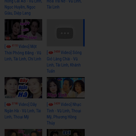
Hồng Cài Áo - Vũ Linh,
Hoa Trà Nở - Vũ Linh,
Ngọc Huyền, Ngọc
Tài Linh
Giàu, Diệp Lang
4110
[
Video] Một
3658
[
Video] Sóng
Thời Phóng Đãng - Vũ
Linh, Tài Linh, Chí Linh
Gió Làng Chài - Vũ
Linh, Tài Linh, Khánh
Tuấn
3768
3439
[
Video] Dãy
[
Video] Nhạc
Ngân Hà - Vũ Linh, Tài
Tình - Vũ Linh, Thoại
Linh, Thoại Mỹ
Mỹ, Phương Hồng
Thủy