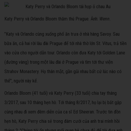
Katy Perry và Orlando Bloom thăm thú Prague. Ảnh:
Wenn.
"Katy và Orlando cùng xuống phố ăn trưa ở nhà hàng Savoy. Sau
bữa ăn, cả hai rời lâu đài Prague để tới nhà thờ lớn St. Vitus, trả tiền
vào cửa cho người dẫn tour. Orlando còn đưa Katy tới Golden Lane
(đường vàng) trong một lâu đài ở Prague và tìm tới thư viện
Strahov Monastery. Họ thân mật, gần gũi nhau bất cứ lúc nào có
thể", người này kể.
Orlando Bloom (41 tuổi) và Katy Perry (33 tuổi) chia tay tháng
3/2017, sau 10 tháng hẹn hò. Tới tháng 8/2017, họ lại bị bắt gặp
cùng nhau đi xem đêm diễn của ca sĩ Ed Sheeran. Trước tin đồn
hẹn hò, Katy Perry chia sẻ trong đám cưới của anh trai mình hồi
tháng 2: "Chúng tôi ổn nhưng mối quan hệ chưa đủ để tôi đưa anh