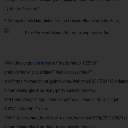
ấy tới dự đám cưới".
* Những khoảnh khắc tình cảm của Orlando Bloom và Katy Perry
<##videovongco
cải lương
id="media-video-132953"
preload="none" playsinline="" webkit-playsinline=""
src="https://v.vnecdn.net/giaitri/video/web/mp4/2017/04/12/orland
bloom-khong-ghe-t-bo--katy-perry-sau-khi-chia-tay-
1491966423.mp4" type="video/mp4" style="width: 100%; height:
100%;" data-240="" data-
360="https://v.vnecdn.net/giaitri/video/web/mp4/360p/2017/04/12/
bloom-khong-ghe-t-bo--katy-perry-sau-khi-chia-tay-