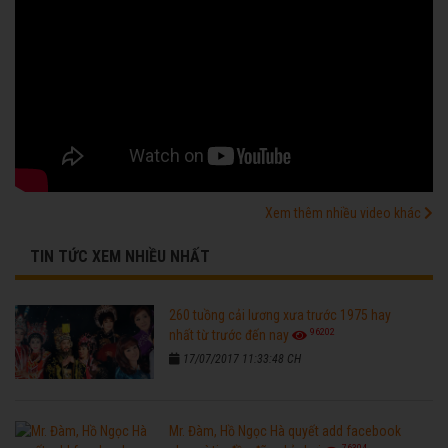
Xem thêm nhiều video khác
TIN TỨC XEM NHIỀU NHẤT
260 tuồng cải lương xưa trước 1975 hay
96202
nhất từ trước đến nay
17/07/2017 11:33:48 CH
Mr. Đàm, Hồ Ngọc Hà quyết add facebook
76304