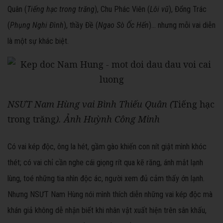
Quân (
Tiếng hạc trong trăng
), Chu Phác Viên (
Lôi vũ
), Đổng Trác
(
Phụng Nghi Đình
), thầy Đề (
Ngao Sò Ốc Hến
)… nhưng mỗi vai diễn
là một sự khác biệt.
NSƯT Nam Hùng vai Bình Thiếu Quân (
Tiếng hạc
trong trăng
). Ảnh Huỳnh Công Minh
Có vai kép độc, ông la hét, gầm gào khiến con nít giật mình khóc
thét; có vai chỉ cần nghe cái giọng rít qua kẽ răng, ánh mắt lạnh
lùng, toé những tia nhìn độc ác, người xem đủ cảm thấy ớn lạnh.
Nhưng NSƯT Nam Hùng nói mình thích diễn những vai kép độc mà
khán giả không dễ nhận biết khi nhân vật xuất hiện trên sân khấu,