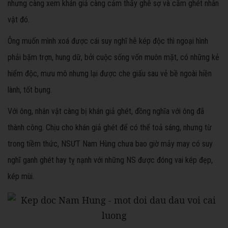
nhưng càng xem khán giả càng cảm thấy ghê sợ và căm ghét nhân
vật đó.
Ông muốn mình xoá được cái suy nghĩ hễ kép độc thì ngoại hình
phải bặm trợn, hung dữ, bởi cuộc sống vốn muôn mặt, có những kẻ
hiểm độc, mưu mô nhưng lại được che giấu sau vẻ bề ngoài hiền
lành, tốt bụng.
Với ông, nhân vật càng bị khán giả ghét, đồng nghĩa với ông đã
thành công. Chịu cho khán giả ghét để có thể toả sáng, nhưng từ
trong tiềm thức, NSƯT Nam Hùng chưa bao giờ mảy may có suy
nghĩ ganh ghét hay tỵ nạnh với những NS được đóng vai kép đẹp,
kép mùi.