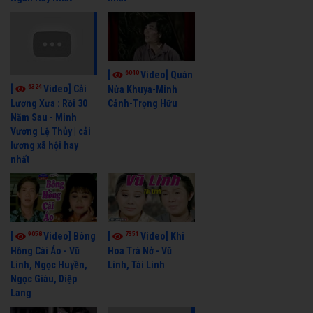
6040
[
Video] Quán
6324
[
Video] Cải
Nửa Khuya-Minh
Cảnh-Trọng Hữu
Lương Xưa : Rồi 30
Năm Sau - Minh
Vương Lệ Thủy | cải
lương xã hội hay
nhất
9058
7351
[
Video] Bông
[
Video] Khi
Hồng Cài Áo - Vũ
Hoa Trà Nở - Vũ
Linh, Ngọc Huyền,
Linh, Tài Linh
Ngọc Giàu, Diệp
Lang