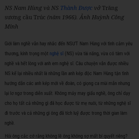
NS Nam Hùng và NS
Thành Được
vở
Trăng
sương cầu Trúc
(năm 1966). Ảnh Huỳnh Công
Minh
Giới làm nghề vẫn hay nhắc đến NSƯT Nam Hùng với tình cảm yêu
thương, kính trọng một
nghệ sĩ
(NS) vừa tài năng, vừa có tâm với
nghề và hết lòng với anh em nghệ sĩ. Câu chuyện vẫn được nhiều
NS kể lại nhiều nhất là những lần anh kép độc Nam Hùng tận tình
hướng dẫn các anh kép mới về đoàn, có giọng ca mùi mẫn nhưng
lại lơ ngơ trong diễn xuất. Không mảy may giấu nghề, ông chỉ dạy
cho họ tất cả những gì đã học được từ mẹ nuôi, từ những nghệ sĩ
đi trước và cả những gì ông đã tích luỹ được trong thời gian làm
nghề.
Hỏi ông cắc cớ rằng không lẽ ông không sợ mất bí quyết riêng?