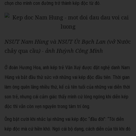
chọn cho mình con đường trở thành kép độc từ đó.
NSƯT Nam Hùng và NSƯT Út Bạch Lan (vở
Nước
chảy qua cầu
) - ảnh Huỳnh Công Minh
Ở đoàn Hương Hoa, anh kép trẻ Văn Xuý được đặt nghệ danh Nam
Hùng và bắt đầu thử sức với những vai kép độc đầu tiên. Thời gian
làm ông quên lãng nhiều thứ, kể cả tên tuổi của những vai diễn thời
son trẻ, nhưng cái cảm giác thấy mình cứ lóng ngóng khi diễn kép
độc thì vẫn còn vẹn nguyên trong tâm trí ông.
Ông bật cười khi nhắc lại những vai kép độc “đầu đời”: “Tôi diễn
kép độc mà cứ hiền khô. Ngó cái bộ dạng, cách diễn của tôi khi đó