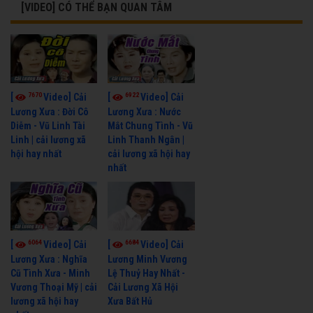
[VIDEO] CÓ THỂ BẠN QUAN TÂM
7670
6922
[
Video] Cải
[
Video] Cải
Lương Xưa : Đời Cô
Lương Xưa : Nước
Diễm - Vũ Linh Tài
Mắt Chung Tình - Vũ
Linh | cải lương xã
Linh Thanh Ngân |
hội hay nhất
cải lương xã hội hay
nhất
6064
6684
[
Video] Cải
[
Video] Cải
Lương Xưa : Nghĩa
Lương Minh Vương
Cũ Tình Xưa - Minh
Lệ Thuỷ Hay Nhất -
Vương Thoại Mỹ | cải
Cải Lương Xã Hội
lương xã hội hay
Xưa Bất Hủ