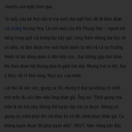
chuyện của ngày hôm qua.
16 tuổi, cậu bé Xuý năn nỉ mẹ nuôi cho nghỉ học để đi theo đoàn
cải lương
Hương Hoa. Là con nuôi của NS Phụng Hảo – người nổi
tiếng trong giới cải lương lúc bấy giờ, cộng thêm những bài học về
ca diễn, vũ đạo được mẹ nuôi huấn luyện từ nhỏ và cả sự trưởng
thành từ lúc đóng quân sĩ đến kép con, Xuý không gặp khó khăn
khi theo đoàn hát không phải là gánh hát nhà. Nhưng hơn ai hết, Xuý
ý thức rất rõ khả năng, thực lực của mình.
Lợi thế về sắc vóc, giọng ca tốt, nhưng ở Xuý lại không có chất
mùi mẫn đủ sức làm xiêu lòng khán giả. Ông nói: “Chất giọng mùi
mẫn là do trời phú, không thể luyện tập mà có được. Không có
giọng ca, mình phải tìm cái khác bù vô để chinh phục khán giả. Ca
không luyện được thì phải luyện diễn”. NSƯT Nam Hùng bắt đầu