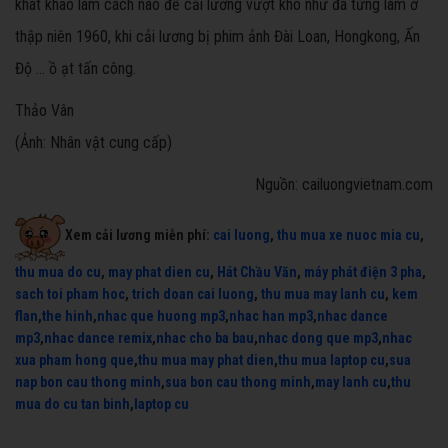
khát khao làm cách nào để cải lương vượt khó như đã từng làm ở
thập niên 1960, khi cải lương bị phim ảnh Đài Loan, Hongkong, Ấn
Độ … ồ ạt tấn công.
Thảo Vân
(Ảnh: Nhân vật cung cấp)
Nguồn: cailuongvietnam.com
Xem cải lương miễn phí:
cai luong
,
thu mua xe nuoc mia cu
,
thu mua do cu
,
may phat dien cu
,
Hát Chầu Văn
,
máy phát điện 3 pha
,
sach toi pham hoc
,
trich doan cai luong
,
thu mua may lanh cu
,
kem
flan
,
the hinh
,
nhac que huong mp3
,
nhac han mp3
,
nhac dance
mp3
,
nhac dance remix
,
nhac cho ba bau
,
nhac dong que mp3
,
nhac
xua pham hong que
,
thu mua may phat dien
,
thu mua laptop cu
,
sua
nap bon cau thong minh
,
sua bon cau thong minh
,
may lanh cu
,
thu
mua do cu tan binh
,
laptop cu