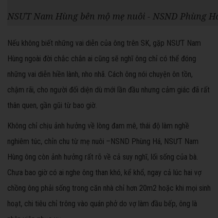
NSƯT Nam Hùng bên mộ mẹ nuôi - NSND Phùng H
Nếu không biết những vai diễn của ông trên SK, gặp NSƯT Nam
Hùng ngoài đời chắc chắn ai cũng sẽ nghĩ ông chỉ có thể đóng
những vai diễn hiền lành, nho nhã. Cách ông nói chuyện ôn tồn,
chậm rãi, cho người đối diện dù mới lần đầu nhưng cảm giác đã rất
thân quen, gần gũi từ bao giờ.
Không chỉ chịu ảnh hưởng về lòng đam mê, thái độ làm nghề
nghiêm túc, chỉn chu từ mẹ nuôi –NSND Phùng Há, NSƯT Nam
Hùng ông còn ảnh hưởng rất rõ về cả suy nghĩ, lối sống của bà.
Chưa bao giờ có ai nghe ông than khó, kể khổ, ngay cả lúc hai vợ
chồng ông phải sống trong căn nhà chỉ hơn 20m2 hoặc khi mọi sinh
hoạt, chi tiêu chỉ trông vào quán phở do vợ làm đầu bếp, ông là