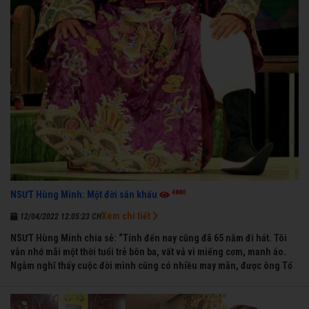
4880
NSƯT Hùng Minh: Một đời sân khấu
Xem chi tiết
12/04/2022 12:05:23 CH
NSƯT Hùng Minh chia sẻ: “Tính đến nay cũng đã 65 năm đi hát. Tôi
vẫn nhớ mãi một thời tuổi trẻ bôn ba, vất vả vì miếng cơm, manh áo.
Ngẫm nghĩ thấy cuộc đời mình cũng có nhiều may mắn, được ông Tổ
nghề thương, nên từ một cậu bé nghèo chẳng biết hát xướng là gì,
trong dòng đời xuôi ngược nhận được những cơ may để từng bước
thành danh với nghiệp ca diễn”.