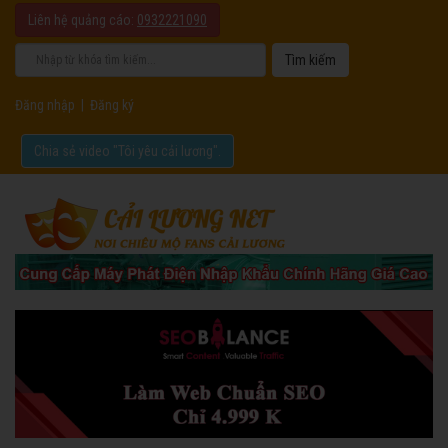
Liên hệ quảng cáo:
0932221090
Đăng nhập
|
Đăng ký
Chia sẻ video "Tôi yêu cải lương".