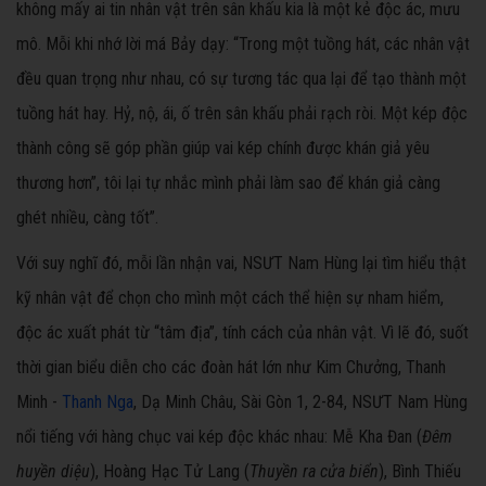
không mấy ai tin nhân vật trên sân khấu kia là một kẻ độc ác, mưu
mô. Mỗi khi nhớ lời má Bảy dạy: “Trong một tuồng hát, các nhân vật
đều quan trọng như nhau, có sự tương tác qua lại để tạo thành một
tuồng hát hay. Hỷ, nộ, ái, ố trên sân khấu phải rạch ròi. Một kép độc
thành công sẽ góp phần giúp vai kép chính được khán giả yêu
thương hơn”, tôi lại tự nhắc mình phải làm sao để khán giả càng
ghét nhiều, càng tốt”.
Với suy nghĩ đó, mỗi lần nhận vai, NSƯT Nam Hùng lại tìm hiểu thật
kỹ nhân vật để chọn cho mình một cách thể hiện sự nham hiểm,
độc ác xuất phát từ “tâm địa”, tính cách của nhân vật. Vì lẽ đó, suốt
thời gian biểu diễn cho các đoàn hát lớn như Kim Chưởng, Thanh
Minh -
Thanh Nga
, Dạ Minh Châu, Sài Gòn 1, 2-84, NSƯT Nam Hùng
nổi tiếng với hàng chục vai kép độc khác nhau: Mễ Kha Đan (
Đêm
huyền diệu
), Hoàng Hạc Tử Lang (
Thuyền ra cửa biển
), Bình Thiếu