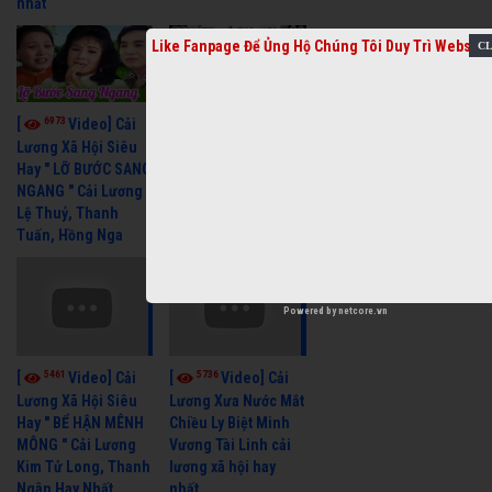
nhất
Like Fanpage Để Ủng Hộ Chúng Tôi Duy Trì Website
6973
6391
[
Video] Cải
[
Video] Cải
Lương Xã Hội Siêu
Lương Xưa Một Thuở
Hay " LỠ BƯỚC SANG
Yêu Người Vũ Linh
NGANG " Cải Lương
Ngọc Huyền cải
Lệ Thuỷ, Thanh
lương xã hội hay
Tuấn, Hồng Nga
nhất
Powered by
netcore.vn
5461
5736
[
Video] Cải
[
Video] Cải
Lương Xã Hội Siêu
Lương Xưa Nước Mắt
Hay " BỂ HẬN MÊNH
Chiều Ly Biệt Minh
MÔNG " Cải Lương
Vương Tài Linh cải
Kim Tử Long, Thanh
lương xã hội hay
Ngân Hay Nhất
nhất