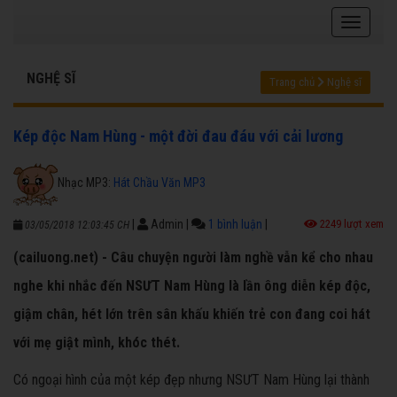
NGHỆ SĨ
Trang chủ
Nghệ sĩ
Kép độc Nam Hùng - một đời đau đáu với cải lương
Nhạc MP3:
Hát Chầu Văn MP3
|
Admin
|
1 bình luận
|
2249 lượt xem
03/05/2018 12:03:45 CH
(cailuong.net) - Câu chuyện người làm nghề vẫn kể cho nhau
nghe khi nhắc đến NSƯT Nam Hùng là lần ông diễn kép độc,
giậm chân, hét lớn trên sân khấu khiến trẻ con đang coi hát
với mẹ giật mình, khóc thét.
Có ngoại hình của một kép đẹp nhưng NSƯT Nam Hùng lại thành