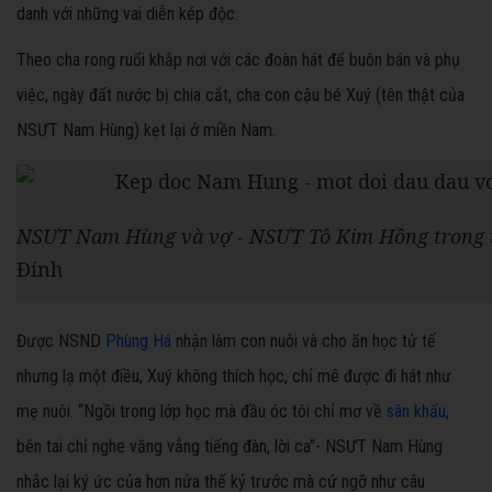
danh với những vai diễn kép độc.
Theo cha rong ruổi khắp nơi với các đoàn hát để buôn bán và phụ
việc, ngày đất nước bị chia cắt, cha con cậu bé Xuý (tên thật của
NSƯT Nam Hùng) kẹt lại ở miền Nam.
NSƯT Nam Hùng và vợ - NSƯT Tô Kim Hồng trong 
Đính
Được NSND
Phùng Há
nhận làm con nuôi và cho ăn học tử tế
nhưng lạ một điều, Xuý không thích học, chỉ mê được đi hát như
mẹ nuôi. “Ngồi trong lớp học mà đầu óc tôi chỉ mơ về
sân khấu
,
bên tai chỉ nghe văng vẳng tiếng đàn, lời ca”- NSƯT Nam Hùng
nhắc lại ký ức của hơn nửa thế kỷ trước mà cứ ngỡ như câu