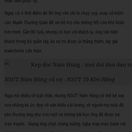
nhân viên phục vụ.
Ngay cả ở thời điểm đó thì ông vẫn chỉ lo chạy vạy, xoay sở kiếm
các Mạnh Thường Quân để xin hỗ trợ cho những NS còn khó khăn
hơn mình. Gần 80 tuổi, nhưng có hẹn với khách lạ, ông vẫn tiếp
khách trong bộ quần tây, áo sơ mi được ủi thẳng thớm, tay gài
manchette cẩn thận.
NSƯT Nam Hùng và vợ - NSƯT Tô Kim Hồng
Ngại nói nhiều về bản thân, nhưng NSƯT Nam Hùng có thể kể say
sưa những ký ức đẹp về sân khấu cải lương, về người mẹ nuôi đã
yêu thương ông như con ruột và những bài học ông đã được bà
trao truyền… Giọng ông chợt chùng xuống, nghe man mác buồn với