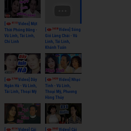
4110
[
Video] Một
3658
[
Video] Sóng
Thời Phóng Đãng -
Vũ Linh, Tài Linh,
Gió Làng Chài - Vũ
Chí Linh
Linh, Tài Linh,
Khánh Tuấn
3768
3439
[
Video] Dãy
[
Video] Nhạc
Ngân Hà - Vũ Linh,
Tình - Vũ Linh,
Tài Linh, Thoại Mỹ
Thoại Mỹ, Phương
Hồng Thủy
4114
3965
[
Video] Cải
[
Video] Cải