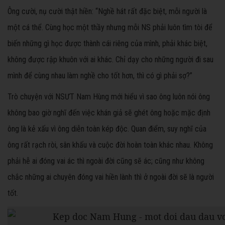
Ông cười, nụ cười thật hiền: “Nghề hát rất đặc biệt, mỗi người là
một cá thể. Cùng học một thầy nhưng mỗi NS phải luôn tìm tòi để
biến những gì học được thành cái riêng của mình, phải khác biệt,
không được rập khuôn với ai khác. Chỉ dạy cho những người đi sau
mình để cùng nhau làm nghề cho tốt hơn, thì có gì phải sợ?”
Trò chuyện với NSƯT Nam Hùng mới hiểu vì sao ông luôn nói ông
không bao giờ nghĩ đến việc khán giả sẽ ghét ông hoặc mặc định
ông là kẻ xấu vì ông diễn toàn kép độc. Quan điểm, suy nghĩ của
ông rất rạch ròi, sân khấu và cuộc đời hoàn toàn khác nhau. Không
phải hễ ai đóng vai ác thì ngoài đời cũng sẽ ác; cũng như không
chắc những ai chuyên đóng vai hiền lành thì ở ngoài đời sẽ là người
tốt.