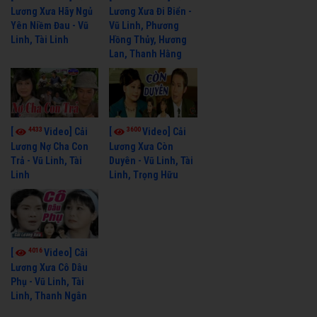
Lương Xưa Hãy Ngủ
Lương Xưa Đi Biển -
Yên Niềm Đau - Vũ
Vũ Linh, Phương
Linh, Tài Linh
Hồng Thủy, Hương
Lan, Thanh Hằng
4433
3600
[
Video] Cải
[
Video] Cải
Lương Nợ Cha Con
Lương Xưa Còn
Trả - Vũ Linh, Tài
Duyên - Vũ Linh, Tài
Linh
Linh, Trọng Hữu
4016
[
Video] Cải
Lương Xưa Cô Dâu
Phụ - Vũ Linh, Tài
Linh, Thanh Ngân