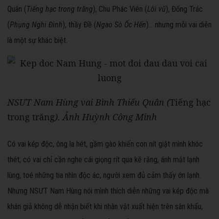
Quân (
Tiếng hạc trong trăng
), Chu Phác Viên (
Lôi vũ
), Đổng Trác
(
Phụng Nghi Đình
), thầy Đề (
Ngao Sò Ốc Hến
)… nhưng mỗi vai diễn
là một sự khác biệt.
NSƯT Nam Hùng vai Bình Thiếu Quân (
Tiếng hạc
trong trăng
). Ảnh Huỳnh Công Minh
Có vai kép độc, ông la hét, gầm gào khiến con nít giật mình khóc
thét; có vai chỉ cần nghe cái giọng rít qua kẽ răng, ánh mắt lạnh
lùng, toé những tia nhìn độc ác, người xem đủ cảm thấy ớn lạnh.
Nhưng NSƯT Nam Hùng nói mình thích diễn những vai kép độc mà
khán giả không dễ nhận biết khi nhân vật xuất hiện trên sân khấu,