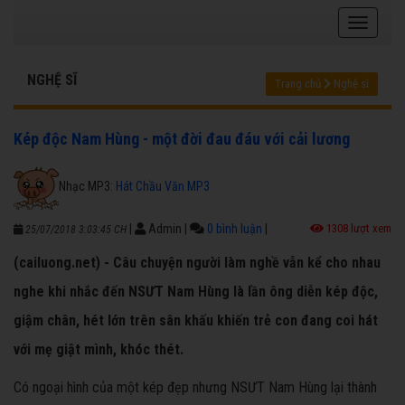
NGHỆ SĨ
Trang chủ
Nghệ sĩ
Kép độc Nam Hùng - một đời đau đáu với cải lương
Nhạc MP3:
Hát Chầu Văn MP3
|
Admin
|
0 bình luận
|
1308 lượt xem
25/07/2018 3:03:45 CH
(cailuong.net) - Câu chuyện người làm nghề vẫn kể cho nhau
nghe khi nhắc đến NSƯT Nam Hùng là lần ông diễn kép độc,
giậm chân, hét lớn trên sân khấu khiến trẻ con đang coi hát
với mẹ giật mình, khóc thét.
Có ngoại hình của một kép đẹp nhưng NSƯT Nam Hùng lại thành