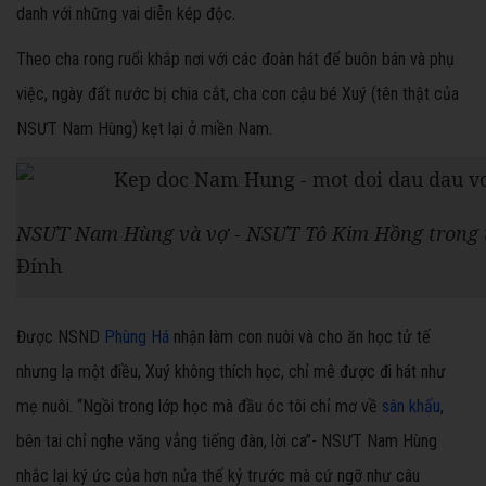
danh với những vai diễn kép độc.
Theo cha rong ruổi khắp nơi với các đoàn hát để buôn bán và phụ
việc, ngày đất nước bị chia cắt, cha con cậu bé Xuý (tên thật của
NSƯT Nam Hùng) kẹt lại ở miền Nam.
NSƯT Nam Hùng và vợ - NSƯT Tô Kim Hồng trong 
Đính
Được NSND
Phùng Há
nhận làm con nuôi và cho ăn học tử tế
nhưng lạ một điều, Xuý không thích học, chỉ mê được đi hát như
mẹ nuôi. “Ngồi trong lớp học mà đầu óc tôi chỉ mơ về
sân khấu
,
bên tai chỉ nghe văng vẳng tiếng đàn, lời ca”- NSƯT Nam Hùng
nhắc lại ký ức của hơn nửa thế kỷ trước mà cứ ngỡ như câu