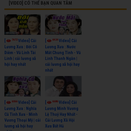
[VIDEO] CÓ THỂ BẠN QUAN TÂM
7672
6924
[
Video] Cải
[
Video] Cải
Lương Xưa : Đời Cô
Lương Xưa : Nước
Diễm - Vũ Linh Tài
Mắt Chung Tình - Vũ
Linh | cải lương xã
Linh Thanh Ngân |
hội hay nhất
cải lương xã hội hay
nhất
6066
6686
[
Video] Cải
[
Video] Cải
Lương Xưa : Nghĩa
Lương Minh Vương
Cũ Tình Xưa - Minh
Lệ Thuỷ Hay Nhất -
Vương Thoại Mỹ | cải
Cải Lương Xã Hội
lương xã hội hay
Xưa Bất Hủ