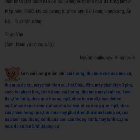
khát khao làm cách nào để cải lương vượt khó như đã từng làm ở
thập niên 1960, khi cải lương bị phim ảnh Đài Loan, Hongkong, Ấn
Độ … ồ ạt tấn công.
Thảo Vân
(Ảnh: Nhân vật cung cấp)
Nguồn: cailuongvietnam.com
Xem cải lương miễn phí:
cai luong
,
thu mua xe nuoc mia cu
,
thu mua do cu
,
may phat dien cu
,
Hát Chầu Văn
,
máy phát điện 3 pha
,
sach toi pham hoc
,
trich doan cai luong
,
thu mua may lanh cu
,
kem
flan
,
the hinh
,
nhac que huong mp3
,
nhac han mp3
,
nhac dance
mp3
,
nhac dance remix
,
nhac cho ba bau
,
nhac dong que mp3
,
nhac
xua pham hong que
,
thu mua may phat dien
,
thu mua laptop cu
,
sua
nap bon cau thong minh
,
sua bon cau thong minh
,
may lanh cu
,
thu
mua do cu tan binh
,
laptop cu