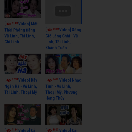
4110
[
Video] Một
3658
[
Video] Sóng
Thời Phóng Đãng -
Vũ Linh, Tài Linh,
Gió Làng Chài - Vũ
Chí Linh
Linh, Tài Linh,
Khánh Tuấn
3768
3439
[
Video] Dãy
[
Video] Nhạc
Ngân Hà - Vũ Linh,
Tình - Vũ Linh,
Tài Linh, Thoại Mỹ
Thoại Mỹ, Phương
Hồng Thủy
4114
3965
[
Video] Cải
[
Video] Cải