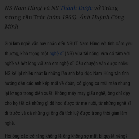
NS Nam Hùng và NS
Thành Được
vở
Trăng
sương cầu Trúc
(năm 1966). Ảnh Huỳnh Công
Minh
Giới làm nghề vẫn hay nhắc đến NSƯT Nam Hùng với tình cảm yêu
thương, kính trọng một
nghệ sĩ
(NS) vừa tài năng, vừa có tâm với
nghề và hết lòng với anh em nghệ sĩ. Câu chuyện vẫn được nhiều
NS kể lại nhiều nhất là những lần anh kép độc Nam Hùng tận tình
hướng dẫn các anh kép mới về đoàn, có giọng ca mùi mẫn nhưng
lại lơ ngơ trong diễn xuất. Không mảy may giấu nghề, ông chỉ dạy
cho họ tất cả những gì đã học được từ mẹ nuôi, từ những nghệ sĩ
đi trước và cả những gì ông đã tích luỹ được trong thời gian làm
nghề.
Hỏi ông cắc cớ rằng không lẽ ông không sợ mất bí quyết riêng?