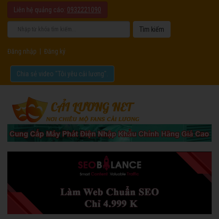
Liên hệ quảng cáo:
0932221090
Đăng nhập
|
Đăng ký
Chia sẻ video "Tôi yêu cải lương".