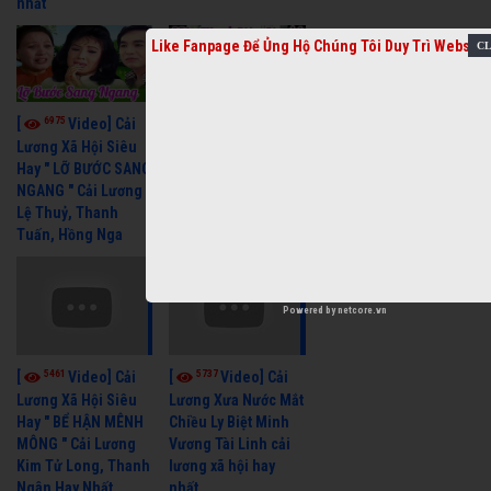
nhất
Like Fanpage Để Ủng Hộ Chúng Tôi Duy Trì Website
6975
6391
[
Video] Cải
[
Video] Cải
Lương Xã Hội Siêu
Lương Xưa Một Thuở
Hay " LỠ BƯỚC SANG
Yêu Người Vũ Linh
NGANG " Cải Lương
Ngọc Huyền cải
Lệ Thuỷ, Thanh
lương xã hội hay
Tuấn, Hồng Nga
nhất
Powered by
netcore.vn
5461
5737
[
Video] Cải
[
Video] Cải
Lương Xã Hội Siêu
Lương Xưa Nước Mắt
Hay " BỂ HẬN MÊNH
Chiều Ly Biệt Minh
MÔNG " Cải Lương
Vương Tài Linh cải
Kim Tử Long, Thanh
lương xã hội hay
Ngân Hay Nhất
nhất