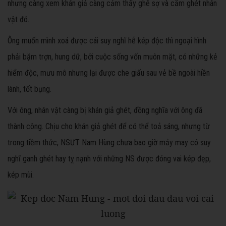
nhưng càng xem khán giả càng cảm thấy ghê sợ và căm ghét nhân
vật đó.
Ông muốn mình xoá được cái suy nghĩ hễ kép độc thì ngoại hình
phải bặm trợn, hung dữ, bởi cuộc sống vốn muôn mặt, có những kẻ
hiểm độc, mưu mô nhưng lại được che giấu sau vẻ bề ngoài hiền
lành, tốt bụng.
Với ông, nhân vật càng bị khán giả ghét, đồng nghĩa với ông đã
thành công. Chịu cho khán giả ghét để có thể toả sáng, nhưng từ
trong tiềm thức, NSƯT Nam Hùng chưa bao giờ mảy may có suy
nghĩ ganh ghét hay tỵ nạnh với những NS được đóng vai kép đẹp,
kép mùi.