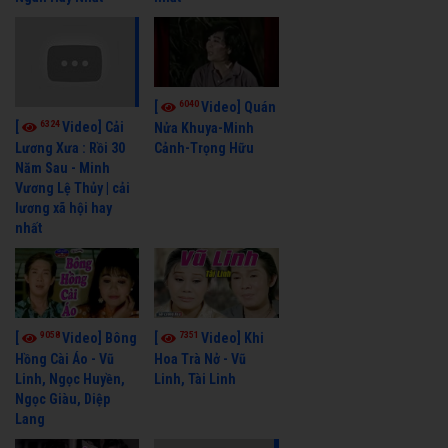
6040
[
Video] Quán
6324
[
Video] Cải
Nửa Khuya-Minh
Cảnh-Trọng Hữu
Lương Xưa : Rồi 30
Năm Sau - Minh
Vương Lệ Thủy | cải
lương xã hội hay
nhất
9058
7351
[
Video] Bông
[
Video] Khi
Hồng Cài Áo - Vũ
Hoa Trà Nở - Vũ
Linh, Ngọc Huyền,
Linh, Tài Linh
Ngọc Giàu, Diệp
Lang