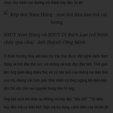
chọn cho mình con đường trở thành kép độc từ đó.
NSƯT Nam Hùng và NSƯT Út Bạch Lan (vở
Nước
chảy qua cầu
) - ảnh Huỳnh Công Minh
Ở đoàn Hương Hoa, anh kép trẻ Văn Xuý được đặt nghệ danh Nam
Hùng và bắt đầu thử sức với những vai kép độc đầu tiên. Thời gian
làm ông quên lãng nhiều thứ, kể cả tên tuổi của những vai diễn thời
son trẻ, nhưng cái cảm giác thấy mình cứ lóng ngóng khi diễn kép
độc thì vẫn còn vẹn nguyên trong tâm trí ông.
Ông bật cười khi nhắc lại những vai kép độc “đầu đời”: “Tôi diễn
kép độc mà cứ hiền khô. Ngó cái bộ dạng, cách diễn của tôi khi đó