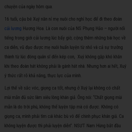
chuyện của ngày hôm qua.
16 tuổi, cậu bé Xuý năn nỉ mẹ nuôi cho nghỉ học để đi theo đoàn
cải lương
Hương Hoa. Là con nuôi của NS Phụng Hảo – người nổi
tiếng trong giới cải lương lúc bấy giờ, cộng thêm những bài học về
ca diễn, vũ đạo được mẹ nuôi huấn luyện từ nhỏ và cả sự trưởng
thành từ lúc đóng quân sĩ đến kép con, Xuý không gặp khó khăn
khi theo đoàn hát không phải là gánh hát nhà. Nhưng hơn ai hết, Xuý
ý thức rất rõ khả năng, thực lực của mình.
Lợi thế về sắc vóc, giọng ca tốt, nhưng ở Xuý lại không có chất
mùi mẫn đủ sức làm xiêu lòng khán giả. Ông nói: “Chất giọng mùi
mẫn là do trời phú, không thể luyện tập mà có được. Không có
giọng ca, mình phải tìm cái khác bù vô để chinh phục khán giả. Ca
không luyện được thì phải luyện diễn”. NSƯT Nam Hùng bắt đầu