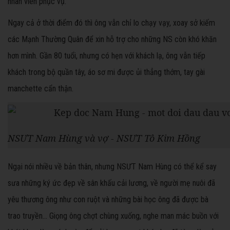
nhân viên phục vụ.
Ngay cả ở thời điểm đó thì ông vẫn chỉ lo chạy vạy, xoay sở kiếm
các Mạnh Thường Quân để xin hỗ trợ cho những NS còn khó khăn
hơn mình. Gần 80 tuổi, nhưng có hẹn với khách lạ, ông vẫn tiếp
khách trong bộ quần tây, áo sơ mi được ủi thẳng thớm, tay gài
manchette cẩn thận.
NSƯT Nam Hùng và vợ - NSƯT Tô Kim Hồng
Ngại nói nhiều về bản thân, nhưng NSƯT Nam Hùng có thể kể say
sưa những ký ức đẹp về sân khấu cải lương, về người mẹ nuôi đã
yêu thương ông như con ruột và những bài học ông đã được bà
trao truyền… Giọng ông chợt chùng xuống, nghe man mác buồn với