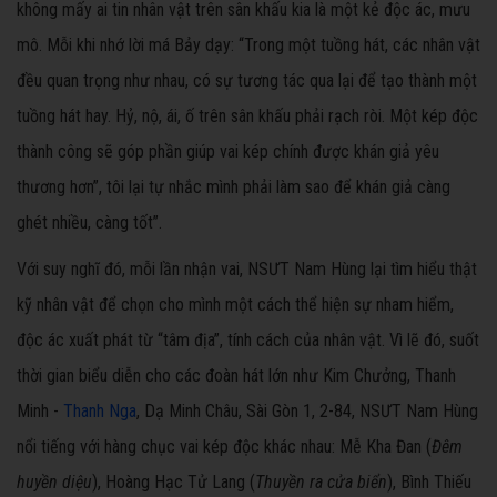
không mấy ai tin nhân vật trên sân khấu kia là một kẻ độc ác, mưu
mô. Mỗi khi nhớ lời má Bảy dạy: “Trong một tuồng hát, các nhân vật
đều quan trọng như nhau, có sự tương tác qua lại để tạo thành một
tuồng hát hay. Hỷ, nộ, ái, ố trên sân khấu phải rạch ròi. Một kép độc
thành công sẽ góp phần giúp vai kép chính được khán giả yêu
thương hơn”, tôi lại tự nhắc mình phải làm sao để khán giả càng
ghét nhiều, càng tốt”.
Với suy nghĩ đó, mỗi lần nhận vai, NSƯT Nam Hùng lại tìm hiểu thật
kỹ nhân vật để chọn cho mình một cách thể hiện sự nham hiểm,
độc ác xuất phát từ “tâm địa”, tính cách của nhân vật. Vì lẽ đó, suốt
thời gian biểu diễn cho các đoàn hát lớn như Kim Chưởng, Thanh
Minh -
Thanh Nga
, Dạ Minh Châu, Sài Gòn 1, 2-84, NSƯT Nam Hùng
nổi tiếng với hàng chục vai kép độc khác nhau: Mễ Kha Đan (
Đêm
huyền diệu
), Hoàng Hạc Tử Lang (
Thuyền ra cửa biển
), Bình Thiếu