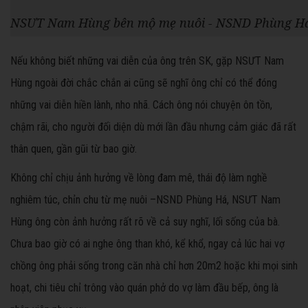
NSƯT Nam Hùng bên mộ mẹ nuôi - NSND Phùng H
Nếu không biết những vai diễn của ông trên SK, gặp NSƯT Nam
Hùng ngoài đời chắc chắn ai cũng sẽ nghĩ ông chỉ có thể đóng
những vai diễn hiền lành, nho nhã. Cách ông nói chuyện ôn tồn,
chậm rãi, cho người đối diện dù mới lần đầu nhưng cảm giác đã rất
thân quen, gần gũi từ bao giờ.
Không chỉ chịu ảnh hưởng về lòng đam mê, thái độ làm nghề
nghiêm túc, chỉn chu từ mẹ nuôi –NSND Phùng Há, NSƯT Nam
Hùng ông còn ảnh hưởng rất rõ về cả suy nghĩ, lối sống của bà.
Chưa bao giờ có ai nghe ông than khó, kể khổ, ngay cả lúc hai vợ
chồng ông phải sống trong căn nhà chỉ hơn 20m2 hoặc khi mọi sinh
hoạt, chi tiêu chỉ trông vào quán phở do vợ làm đầu bếp, ông là