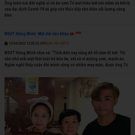
Ông luôn nói đời nghệ sĩ có ăn cơm Tổ mới hiểu hết nỗi niềm và tiết lộ
sau đại dịch Covid-19 sẽ góp sức thúc đẩy sàn diễn cải lương sáng
đèn
4880
NSƯT Hùng Minh: Một đời sân khấu
Xem chi tiết
12/04/2022 12:05:23 CH
NSƯT Hùng Minh chia sẻ: “Tính đến nay cũng đã 65 năm đi hát. Tôi
vẫn nhớ mãi một thời tuổi trẻ bôn ba, vất vả vì miếng cơm, manh áo.
Ngẫm nghĩ thấy cuộc đời mình cũng có nhiều may mắn, được ông Tổ
nghề thương, nên từ một cậu bé nghèo chẳng biết hát xướng là gì,
trong dòng đời xuôi ngược nhận được những cơ may để từng bước
thành danh với nghiệp ca diễn”.