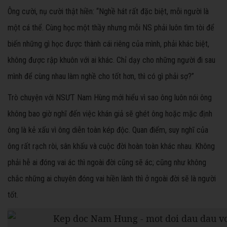
Ông cười, nụ cười thật hiền: “Nghề hát rất đặc biệt, mỗi người là
một cá thể. Cùng học một thầy nhưng mỗi NS phải luôn tìm tòi để
biến những gì học được thành cái riêng của mình, phải khác biệt,
không được rập khuôn với ai khác. Chỉ dạy cho những người đi sau
mình để cùng nhau làm nghề cho tốt hơn, thì có gì phải sợ?”
Trò chuyện với NSƯT Nam Hùng mới hiểu vì sao ông luôn nói ông
không bao giờ nghĩ đến việc khán giả sẽ ghét ông hoặc mặc định
ông là kẻ xấu vì ông diễn toàn kép độc. Quan điểm, suy nghĩ của
ông rất rạch ròi, sân khấu và cuộc đời hoàn toàn khác nhau. Không
phải hễ ai đóng vai ác thì ngoài đời cũng sẽ ác; cũng như không
chắc những ai chuyên đóng vai hiền lành thì ở ngoài đời sẽ là người
tốt.