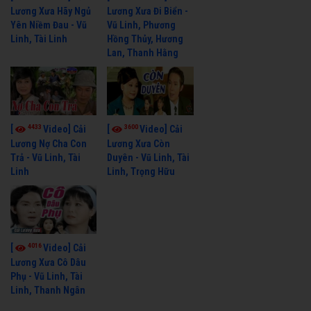
Lương Xưa Hãy Ngủ
Lương Xưa Đi Biển -
Yên Niềm Đau - Vũ
Vũ Linh, Phương
Linh, Tài Linh
Hồng Thủy, Hương
Lan, Thanh Hằng
4433
3600
[
Video] Cải
[
Video] Cải
Lương Nợ Cha Con
Lương Xưa Còn
Trả - Vũ Linh, Tài
Duyên - Vũ Linh, Tài
Linh
Linh, Trọng Hữu
4016
[
Video] Cải
Lương Xưa Cô Dâu
Phụ - Vũ Linh, Tài
Linh, Thanh Ngân