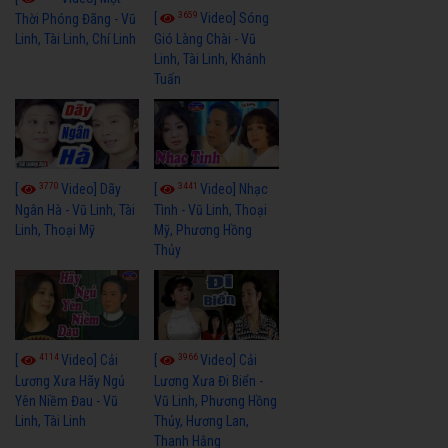
3659
[
Video] Sóng
Thời Phóng Đãng - Vũ
Linh, Tài Linh, Chí Linh
Gió Làng Chài - Vũ
Linh, Tài Linh, Khánh
Tuấn
3770
3441
[
Video] Dãy
[
Video] Nhạc
Ngân Hà - Vũ Linh, Tài
Tình - Vũ Linh, Thoại
Linh, Thoại Mỹ
Mỹ, Phương Hồng
Thủy
4114
3966
[
Video] Cải
[
Video] Cải
Lương Xưa Hãy Ngủ
Lương Xưa Đi Biển -
Yên Niềm Đau - Vũ
Vũ Linh, Phương Hồng
Linh, Tài Linh
Thủy, Hương Lan,
Thanh Hằng