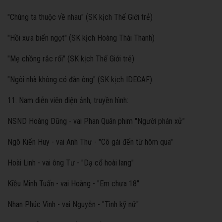
"Chúng ta thuộc về nhau" (SK kịch Thế Giới trẻ)
"Hồi xưa biển ngọt" (SK kịch Hoàng Thái Thanh)
"Mẹ chồng rắc rối" (SK kịch Thế Giới trẻ)
"Ngôi nhà không có đàn ông" (SK kịch IDECAF).
11. Nam diễn viên điện ảnh, truyền hình:
NSND Hoàng Dũng - vai Phan Quân phim "Người phán xử"
Ngô Kiến Huy - vai Anh Thư - "Cô gái đến từ hôm qua"
Hoài Linh - vai ông Tư - "Dạ cổ hoài lang"
Kiều Minh Tuấn - vai Hoàng - "Em chưa 18"
Nhan Phúc Vinh - vai Nguyễn - "Tình kỹ nữ"