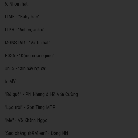
5. Nhóm hát:
LIME - "Baby boo"
LIPB - "Anh ơi, anh à"
MONSTAR - "Và tôi hát"
P336 - "Đừng ngại ngùng"
Uni 5 - "Xin hãy rời xa".
6. MV:
"Bỏ quê" - Phi Nhung & Hồ Văn Cường
"Lạc trôi" - Sơn Tùng MTP
"Mẹ" - Võ Khánh Ngọc
"Sao chẳng thể vì em" - Đông Nhi