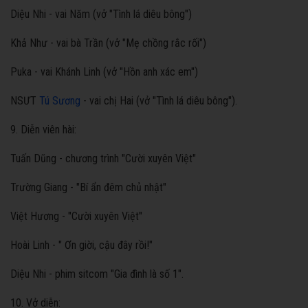
Diệu Nhi - vai Năm (vở "Tình lá diêu bông")
Khả Như - vai bà Trần (vở "Mẹ chồng rắc rối")
Puka - vai Khánh Linh (vở "Hồn anh xác em")
NSƯT
Tú Sương
- vai chị Hai (vở "Tình lá diêu bông").
9. Diễn viên hài:
Tuấn Dũng - chương trình "Cười xuyên Việt"
Trường Giang - "Bí ẩn đêm chủ nhật"
Việt Hương - "Cười xuyên Việt"
Hoài Linh - " Ơn giời, cậu đây rồi!"
Diệu Nhi - phim sitcom "Gia đình là số 1".
10. Vở diễn: