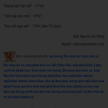
"Giọng hát Việt nhí" - VTV3
"Hát mãi ước mơ" - HTV7
"Sao nối ngôi nhí" - THVL.Ban Tổ chức
Báo Người Lao Động
Nguồn: cailuongvietnam.com
Xem cải lương miễn phí:
cai luong
,
thu mua xe nuoc mia cu
,
thu mua do cu
,
may phat dien cu
,
Hát Chầu Văn
,
máy phát điện 3 pha
,
sach toi pham hoc
,
trich doan cai luong
,
thu mua may lanh cu
,
kem
flan
,
the hinh
,
nhac que huong mp3
,
nhac han mp3
,
nhac dance
mp3
,
nhac dance remix
,
nhac cho ba bau
,
nhac dong que mp3
,
nhac xua
pham hong que
,
thu mua may phat dien
,
thu mua laptop cu
,
sua nap
bon cau thong minh
,
sua bon cau thong minh
,
may lanh cu
,
thu mua do
cu tan binh
,
laptop cu