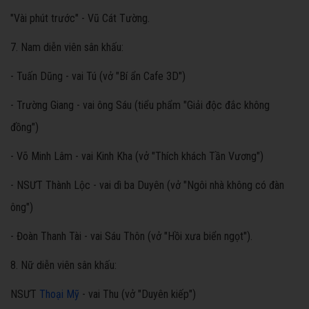
"Vài phút trước" - Vũ Cát Tường.
7. Nam diễn viên sân khấu:
- Tuấn Dũng - vai Tú (vở "Bí ẩn Cafe 3D")
- Trường Giang - vai ông Sáu (tiểu phẩm "Giải độc đắc không
đồng")
- Võ Minh Lâm - vai Kinh Kha (vở "Thích khách Tần Vương")
- NSƯT Thành Lộc - vai dì ba Duyên (vở "Ngôi nhà không có đàn
ông")
- Đoàn Thanh Tài - vai Sáu Thôn (vở "Hồi xưa biển ngọt").
8. Nữ diễn viên sân khấu:
NSƯT
Thoại Mỹ
- vai Thu (vở "Duyên kiếp")