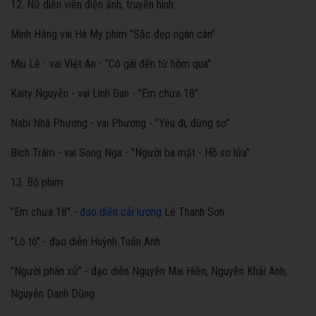
12. Nữ diễn viên điện ảnh, truyền hình:
Minh Hằng vai Hà My phim "Sắc đẹp ngàn cân"
Miu Lê - vai Việt An - "Cô gái đến từ hôm qua"
Kaity Nguyễn - vai Linh Đan - "Em chưa 18"
Nabi Nhã Phương - vai Phương - "Yêu đi, đừng sợ"
Bích Trâm - vai Song Nga - "Người ba mặt - Hồ sơ lửa"
13. Bộ phim:
"Em chưa 18" -
đạo diễn cải lương
Lê Thanh Sơn
"Lô tô" - đạo diễn Huỳnh Tuấn Anh
"Người phán xử" - đạo diễn Nguyễn Mai Hiền, Nguyễn Khải Anh,
Nguyễn Danh Dũng