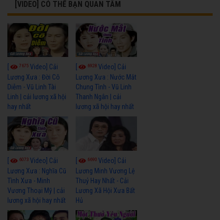
[VIDEO] CÓ THỂ BẠN QUAN TÂM
7675
6928
[
Video] Cải
[
Video] Cải
Lương Xưa : Đời Cô
Lương Xưa : Nước Mắt
Diễm - Vũ Linh Tài
Chung Tình - Vũ Linh
Linh | cải lương xã hội
Thanh Ngân | cải
hay nhất
lương xã hội hay nhất
6073
6690
[
Video] Cải
[
Video] Cải
Lương Xưa : Nghĩa Cũ
Lương Minh Vương Lệ
Tình Xưa - Minh
Thuỷ Hay Nhất - Cải
Vương Thoại Mỹ | cải
Lương Xã Hội Xưa Bất
lương xã hội hay nhất
Hủ