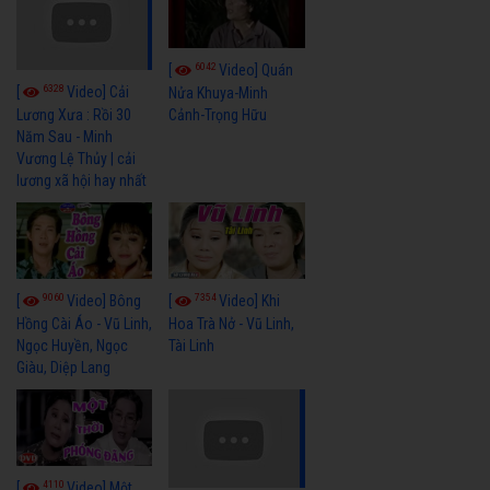
6042
[
Video] Quán
6328
[
Video] Cải
Nửa Khuya-Minh
Cảnh-Trọng Hữu
Lương Xưa : Rồi 30
Năm Sau - Minh
Vương Lệ Thủy | cải
lương xã hội hay nhất
9060
7354
[
Video] Bông
[
Video] Khi
Hồng Cài Áo - Vũ Linh,
Hoa Trà Nở - Vũ Linh,
Ngọc Huyền, Ngọc
Tài Linh
Giàu, Diệp Lang
4110
[
Video] Một