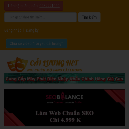
Liên hệ quảng cáo:
0932221090
Đăng nhập
|
Đăng ký
Chia sẻ video "Tôi yêu cải lương".