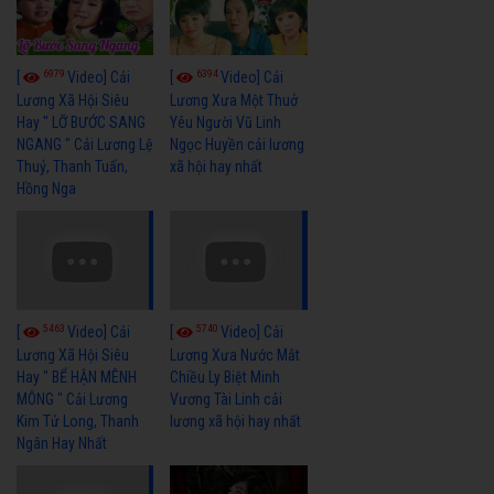
6979
6394
[
Video] Cải
[
Video] Cải
Lương Xã Hội Siêu
Lương Xưa Một Thuở
Hay " LỠ BƯỚC SANG
Yêu Người Vũ Linh
NGANG " Cải Lương Lệ
Ngọc Huyền cải lương
Thuỷ, Thanh Tuấn,
xã hội hay nhất
Hồng Nga
5463
5740
[
Video] Cải
[
Video] Cải
Lương Xã Hội Siêu
Lương Xưa Nước Mắt
Hay " BỂ HẬN MÊNH
Chiều Ly Biệt Minh
MÔNG " Cải Lương
Vương Tài Linh cải
Kim Tử Long, Thanh
lương xã hội hay nhất
Ngân Hay Nhất