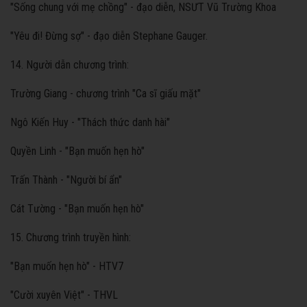
"Sống chung với mẹ chồng" - đạo diễn, NSƯT Vũ Trường Khoa
"Yêu đi! Đừng sợ" - đạo diễn Stephane Gauger.
14. Người dẫn chương trình:
Trường Giang - chương trình "Ca sĩ giấu mặt"
Ngô Kiến Huy - "Thách thức danh hài"
Quyền Linh - "Bạn muốn hẹn hò"
Trấn Thành - "Người bí ẩn"
Cát Tường - "Bạn muốn hẹn hò"
15. Chương trình truyền hình:
"Bạn muốn hẹn hò" - HTV7
"Cười xuyên Việt" - THVL