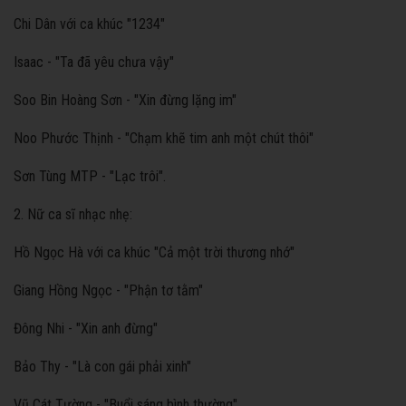
Chi Dân với ca khúc "1234"
Isaac - "Ta đã yêu chưa vậy"
Soo Bin Hoàng Sơn - "Xin đừng lặng im"
Noo Phước Thịnh - "Chạm khẽ tim anh một chút thôi"
Sơn Tùng MTP - "Lạc trôi".
2. Nữ ca sĩ nhạc nhẹ:
Hồ Ngọc Hà với ca khúc "Cả một trời thương nhớ"
Giang Hồng Ngọc - "Phận tơ tằm"
Đông Nhi - "Xin anh đừng"
Bảo Thy - "Là con gái phải xinh"
Vũ Cát Tường - "Buổi sáng bình thường".