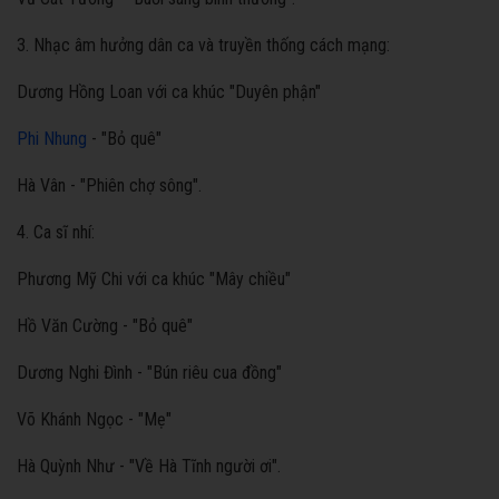
3. Nhạc âm hưởng dân ca và truyền thống cách mạng:
Dương Hồng Loan với ca khúc "Duyên phận"
Phi Nhung
- "Bỏ quê"
Hà Vân - "Phiên chợ sông".
4. Ca sĩ nhí:
Phương Mỹ Chi với ca khúc "Mây chiều"
Hồ Văn Cường - "Bỏ quê"
Dương Nghi Đình - "Bún riêu cua đồng"
Võ Khánh Ngọc - "Mẹ"
Hà Quỳnh Như - "Về Hà Tĩnh người ơi".