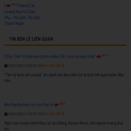
4018
[
Video] Cải
Lương Xưa Cô Dâu
Phụ - Vũ Linh, Tài Linh,
Thanh Ngân
TIN BÊN LỀ LIÊN QUAN
6773
Châu Tinh Trì hứa hẹn phim chiếu Tết 'cười ra nước mắt'
Xem chi tiết
03/01/2019 2:04:06 CH
"Tân hỷ kịch chi vương" do danh hài đạo diễn hé lộ tình tiết qua trailer đầu
tiên.
6272
Kim Kardashian có con thứ tư
Xem chi tiết
03/01/2019 1:03:37 CH
Ngôi sao truyền hình thực tế và chồng, Kanye West, nhờ người mang thai
hộ.