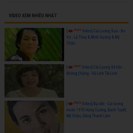
VIDEO XEM NHIỀU NHẤT
67094
[
Video] Cải Lương Xưa - Bơ
Vơ - Lệ Thủy & Minh Vương & Mỹ
Châu
50847
[
Video] Cải Lương Xã Hội -
Không Chồng - Vũ Linh Tài Linh
36026
[
Video] Bụi đời - Cải lương
trước 1975 Hùng Cường, Bạch Tuyết,
Mỹ Châu, Dũng Thanh Lâm