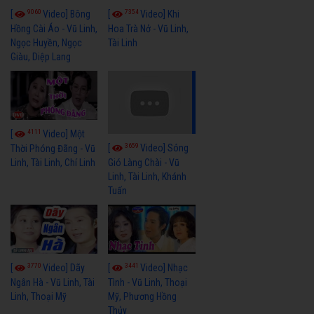
9060
7354
[
Video] Bông
[
Video] Khi
Hồng Cài Áo - Vũ Linh,
Hoa Trà Nở - Vũ Linh,
Ngọc Huyền, Ngọc
Tài Linh
Giàu, Diệp Lang
4111
[
Video] Một
3659
[
Video] Sóng
Thời Phóng Đãng - Vũ
Linh, Tài Linh, Chí Linh
Gió Làng Chài - Vũ
Linh, Tài Linh, Khánh
Tuấn
3770
3441
[
Video] Dãy
[
Video] Nhạc
Ngân Hà - Vũ Linh, Tài
Tình - Vũ Linh, Thoại
Linh, Thoại Mỹ
Mỹ, Phương Hồng
Thủy