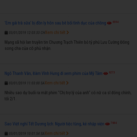
6594
'Em gái trà sữa' bị đồn ly hôn sau bê bối tình dục của chồng
Xem chi tiết
03/01/2019 12:03:33 CH
Mạng xã hội lan truyền tin Chương Trạch Thiên bỏ tỷ phú Lưu Cường Đông
song cha của cô phủ nhận.
6273
Ngô Thanh Vân, Đàm Vĩnh Hưng đi xem phim của Mỹ Tâm
Xem chi tiết
03/01/2019 11:03:00 SA
Nhiều sao dự buổi ra mắt phim "Chị trợ lý của anh" có nữ ca sĩ đóng chính,
tối 2/1.
7684
Sao Việt nghỉ Tết Dương lịch: Người tiệc tùng, kẻ nhập viện
Xem chi tiết
03/01/2019 10:01:54 SA