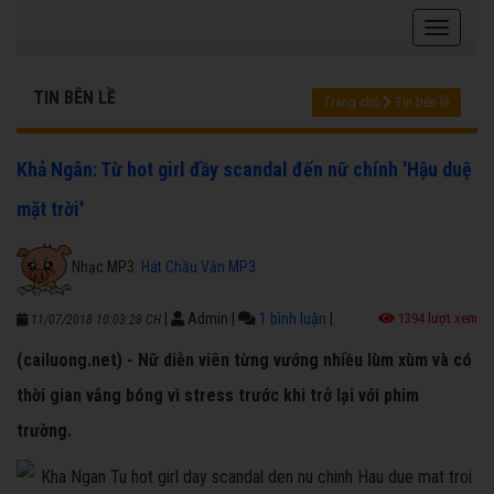
TIN BÊN LỀ
Trang chủ
Tin bên lề
Khả Ngân: Từ hot girl đầy scandal đến nữ chính 'Hậu duệ
mặt trời'
Nhạc MP3:
Hát Chầu Văn MP3
|
Admin
|
1 bình luận
|
1394 lượt xem
11/07/2018 10:03:28 CH
(cailuong.net) - Nữ diễn viên từng vướng nhiều lùm xùm và có
thời gian vắng bóng vì stress trước khi trở lại với phim
trường.