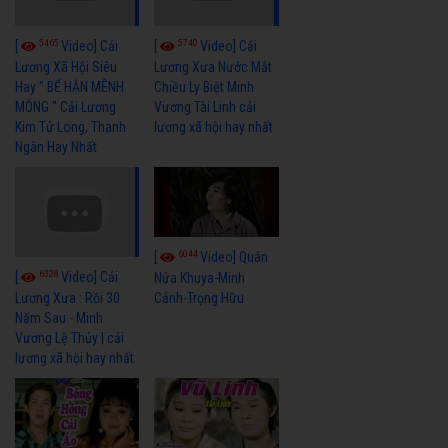
5465
5740
[
Video] Cải
[
Video] Cải
Lương Xã Hội Siêu
Lương Xưa Nước Mắt
Hay " BỂ HẬN MÊNH
Chiều Ly Biệt Minh
MÔNG " Cải Lương
Vương Tài Linh cải
Kim Tử Long, Thanh
lương xã hội hay nhất
Ngân Hay Nhất
6044
[
Video] Quán
6328
[
Video] Cải
Nửa Khuya-Minh
Cảnh-Trọng Hữu
Lương Xưa : Rồi 30
Năm Sau - Minh
Vương Lệ Thủy | cải
lương xã hội hay nhất