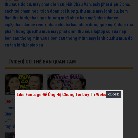
thu mua do cu
,
may phat dien cu
,
Hát Chầu Văn
,
máy phát điện 3 pha
,
sach toi pham hoc
,
trich doan cai luong
,
thu mua may lanh cu
,
kem
flan
,
the hinh
,
nhac que huong mp3
,
nhac han mp3
,
nhac dance
mp3
,
nhac dance remix
,
nhac cho ba bau
,
nhac dong que mp3
,
nhac xua
pham hong que
,
thu mua may phat dien
,
thu mua laptop cu
,
sua nap
bon cau thong minh
,
sua bon cau thong minh
,
may lanh cu
,
thu mua do
cu tan binh
,
laptop cu
[VIDEO] CÓ THỂ BẠN QUAN TÂM
Like Fanpage Để Ủng Hộ Chúng Tôi Duy Trì Website
7676
6929
[
Video] Cải
[
Video] Cải
Lương Xưa : Đời Cô
Lương Xưa : Nước Mắt
Diễm - Vũ Linh Tài
Chung Tình - Vũ Linh
Linh | cải lương xã hội
Thanh Ngân | cải
hay nhất
lương xã hội hay nhất