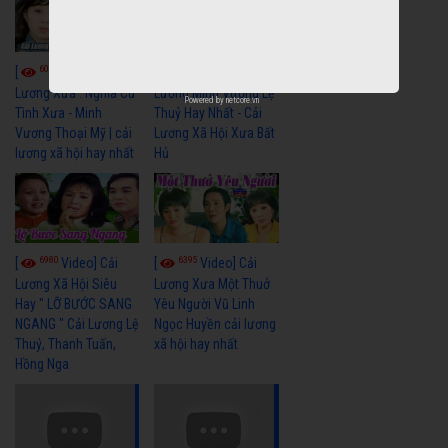
6074
6690
[
Video] Cải
[
Video] Cải
Lương Xưa : Nghĩa Cũ
Lương Minh Vương Lệ
Powered by
netcore.vn
Tình Xưa - Minh
Thuỷ Hay Nhất - Cải
Vương Thoại Mỹ | cải
Lương Xã Hội Xưa Bất
lương xã hội hay nhất
Hủ
6980
6395
[
Video] Cải
[
Video] Cải
Lương Xã Hội Siêu
Lương Xưa Một Thuở
Hay " LỠ BƯỚC SANG
Yêu Người Vũ Linh
NGANG " Cải Lương Lệ
Ngọc Huyền cải lương
Thuỷ, Thanh Tuấn,
xã hội hay nhất
Hồng Nga