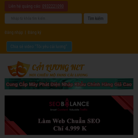
Liên hệ quảng cáo:
0932221090
Đăng nhập
|
Đăng ký
Chia sẻ video "Tôi yêu cải lương".