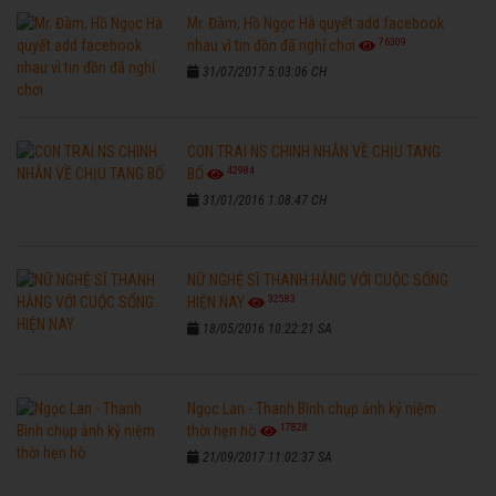
Mr. Đàm, Hồ Ngọc Hà quyết add facebook
76309
nhau vì tin đồn đã nghỉ chơi
31/07/2017 5:03:06 CH
CON TRAI NS CHINH NHẪN VỀ CHỊU TANG
42984
BỐ
31/01/2016 1:08:47 CH
NỮ NGHỆ SĨ THANH HẰNG VỚI CUỘC SỐNG
32583
HIỆN NAY
18/05/2016 10:22:21 SA
Ngọc Lan - Thanh Bình chụp ảnh kỷ niệm
17828
thời hẹn hò
21/09/2017 11:02:37 SA