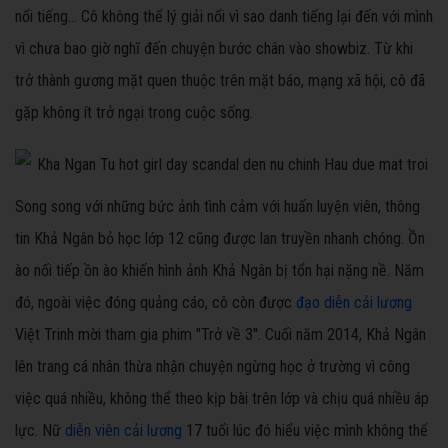
nổi tiếng... Cô không thể lý giải nổi vì sao danh tiếng lại đến với mình
vì chưa bao giờ nghĩ đến chuyện bước chân vào showbiz. Từ khi
trở thành gương mặt quen thuộc trên mặt báo, mạng xã hội, cô đã
gặp không ít trở ngại trong cuộc sống.
Song song với những bức ảnh tình cảm với huấn luyện viên, thông
tin Khả Ngân bỏ học lớp 12 cũng được lan truyền nhanh chóng. Ồn
ào nối tiếp ồn ào khiến hình ảnh Khả Ngân bị tổn hại nặng nề. Năm
đó, ngoài việc đóng quảng cáo, cô còn được
đạo diễn cải lương
Việt Trinh mời tham gia phim "Trở về 3". Cuối năm 2014, Khả Ngân
lên trang cá nhân thừa nhận chuyện ngừng học ở trường vì công
việc quá nhiều, không thể theo kịp bài trên lớp và chịu quá nhiều áp
lực. Nữ
diễn viên cải lương
17 tuổi lúc đó hiểu việc mình không thể