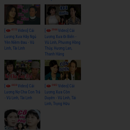
4115
3966
[
Video] Cải
[
Video] Cải
Lương Xưa Hãy Ngủ
Lương Xưa Đi Biển -
Yên Niềm Đau - Vũ
Vũ Linh, Phương Hồng
Linh, Tài Linh
Thủy, Hương Lan,
Thanh Hằng
4434
3602
[
Video] Cải
[
Video] Cải
Lương Nợ Cha Con Trả
Lương Xưa Còn
- Vũ Linh, Tài Linh
Duyên - Vũ Linh, Tài
Linh, Trọng Hữu