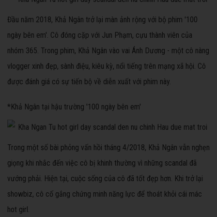
Đầu năm 2018, Khả Ngân trở lại màn ảnh rộng với bộ phim '100
ngày bên em'. Cô đóng cặp với Jun Phạm, cựu thành viên của
nhóm 365. Trong phim, Khả Ngân vào vai Ánh Dương - một cô nàng
vlogger xinh đẹp, sành điệu, kiêu kỳ, nổi tiếng trên mạng xã hội. Cô
được đánh giá có sự tiến bộ về diễn xuất với phim này.
*Khả Ngân tại hậu trường '100 ngày bên em'
Trong một số bài phỏng vấn hồi tháng 4/2018, Khả Ngân vẫn nghẹn
giọng khi nhắc đến việc cô bị khinh thường vì những scandal đã
vướng phải. Hiện tại, cuộc sống của cô đã tốt đẹp hơn. Khi trở lại
showbiz, cô cố gắng chứng minh năng lực để thoát khỏi cái mác
hot girl.