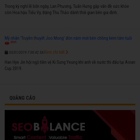
Trong kỳ nghỉ lễ bốn ngày, Lan Phương, Tuấn Hưng gặp vấn đề sức khỏe
còn Hoa hậu Tiểu Vy, Đặng Thu Thảo dành thời gian bên gia đình.
Mỹ nhân 'Truyền thuyết Joo Mong' đón năm mới bên chồng kém tám tuổi
4509
Xem chi tiết
03/01/2019 7:00:42 SA
Han Hye Jin hội ngộ tiền vệ Ki Sung Yeung khi anh về nước thi đấu tại Asian
Cup 2019.
QUẢNG CÁO