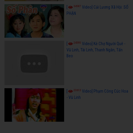
34587
[
Video] Cải Lương Xã Hội: SỐ
PHẬN
24595
[
Video] Kẻ Chợ Người Quê -
Vũ Linh, Tài Linh, Thanh Ngân, Tấn
Beo
23613
[
Video] Phạm Công Cúc Hoa
- Vũ Linh