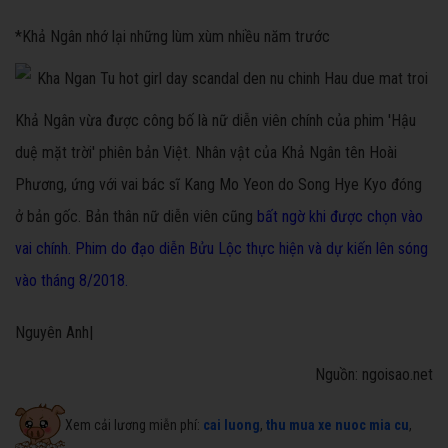
*Khả Ngân nhớ lại những lùm xùm nhiều năm trước
Khả Ngân vừa được công bố là nữ diễn viên chính của phim 'Hậu
duệ mặt trời' phiên bản Việt. Nhân vật của Khả Ngân tên Hoài
Phương, ứng với vai bác sĩ Kang Mo Yeon do Song Hye Kyo đóng
ở bản gốc. Bản thân nữ diễn viên cũng
b
ất ngờ khi được chọn vào
vai chính
. Phim do đạo diễn Bửu Lộc thực hiện và dự kiến lên sóng
vào tháng 8/2018.
Nguyên Anh|
Nguồn: ngoisao.net
Xem cải lương miễn phí:
cai luong
,
thu mua xe nuoc mia cu
,