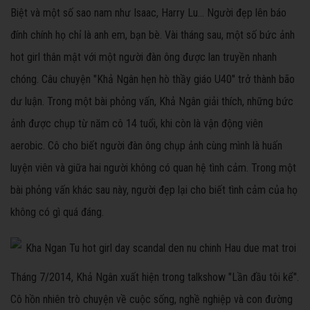
Biệt và một số sao nam như Isaac, Harry Lu... Người đẹp lên báo
đính chính họ chỉ là anh em, bạn bè. Vài tháng sau, một số bức ảnh
hot girl thân mật với một người đàn ông được lan truyền nhanh
chóng. Câu chuyện "Khả Ngân hẹn hò thầy giáo U40" trở thành bão
dư luận. Trong một bài phỏng vấn, Khả Ngân giải thích, những bức
ảnh được chụp từ năm cô 14 tuổi, khi còn là vận động viên
aerobic. Cô cho biết người đàn ông chụp ảnh cùng mình là huấn
luyện viên và giữa hai người không có quan hệ tình cảm. Trong một
bài phỏng vấn khác sau này, người đẹp lại cho biết tình cảm của họ
không có gì quá đáng.
Tháng 7/2014, Khả Ngân xuất hiện trong talkshow "Lần đầu tôi kể".
Cô hồn nhiên trò chuyện về cuộc sống, nghề nghiệp và con đường