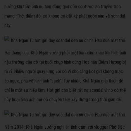
hưởng khi tấm ảnh nụ hôn đồng giới của cô được lan truyền trên
mạng. Thời điểm đó, cô không có bất kỳ phát ngôn nào về scandal
này.
Hai tháng sau, Khả Ngân vướng phải một lùm xùm khác khi hình ảnh
hậu trường của cô tại buổi chụp hình cùng Hoa hậu Diễm Hương bị
rò rỉ. Nhiều người quay lưng với cô vì cho rằng hot girl không mặc
áo ngực, phá vỡ hình ảnh "sạch". Tuy nhiên, Khả Ngân giải thích đó
chỉ là một sự hiểu lầm. Hot girl cho biết rất sợ scandal vì nó có thể
hủy hoại hình ảnh mà cô chuyên tâm xây dựng trong thời gian dài.
Năm 2014, Khả Ngân vướng nghi án tình cảm với vlogger Phở Đặc