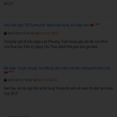
tối 2/1.
7682
Sao Việt nghỉ Tết Dương lịch: Người tiệc tùng, kẻ nhập viện
Xem chi tiết
03/01/2019 10:01:54 SA
Trong kỳ nghỉ lễ bốn ngày, Lan Phương, Tuấn Hưng gặp vấn đề sức khỏe
còn Hoa hậu Tiểu Vy, Đặng Thu Thảo dành thời gian bên gia đình.
Mỹ nhân 'Truyền thuyết Joo Mong' đón năm mới bên chồng kém tám tuổi
4506
Xem chi tiết
03/01/2019 7:00:42 SA
Han Hye Jin hội ngộ tiền vệ Ki Sung Yeung khi anh về nước thi đấu tại Asian
Cup 2019.