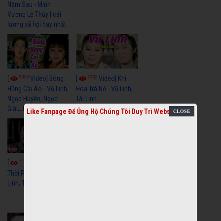
Năm Sau - Minh
Vương Lệ Thủy | cải
lương xã hội hay nhất
9059
7352
[
Video] Bông
[
Video] Khi
Hồng Cài Áo - Vũ Linh,
Hoa Trà Nở - Vũ Linh,
Ngọc Huyền, Ngọc
Tài Linh
Giàu, Diệp Lang
Like Fanpage Để Ủng Hộ Chúng Tôi Duy Trì Website
4110
[
Video] Một
3658
[
Video] Sóng
Thời Phóng Đãng - Vũ
Linh, Tài Linh, Chí Linh
Gió Làng Chài - Vũ
Linh, Tài Linh, Khánh
Tuấn