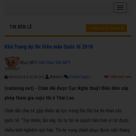
TIN BÊN LỀ
Trang chủ
Tin bên lề
Khả Trang dự thi Siêu mẫu Quốc tế 2018
Nhạc MP3:
Hát Chầu Văn MP3
|
Admin
|
0 bình luận
|
1046 lượt xem
04/09/2018 5:02:49 CH
(cailuong.net) - Chân dài được Cục Nghệ thuật Biểu diễn cấp
phép tham gia cuộc thi ở Thái Lan.
Chân dài chia sẻ gặp nhiều áp lực trong lần thứ ba thi nhan sắc
quốc tế. "Tuy nhiên, lần này, tôi tự tin và quyết tâm hơn vì rút được
nhiều kinh nghiệm quý báu. Tôi hy vọng chinh phục được nấc thang