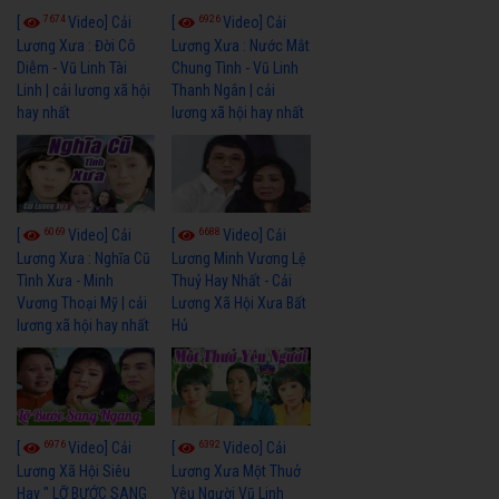
7674
6926
[
Video] Cải
[
Video] Cải
Lương Xưa : Đời Cô
Lương Xưa : Nước Mắt
Diễm - Vũ Linh Tài
Chung Tình - Vũ Linh
Linh | cải lương xã hội
Thanh Ngân | cải
hay nhất
lương xã hội hay nhất
6069
6688
[
Video] Cải
[
Video] Cải
Lương Xưa : Nghĩa Cũ
Lương Minh Vương Lệ
Tình Xưa - Minh
Thuỷ Hay Nhất - Cải
Vương Thoại Mỹ | cải
Lương Xã Hội Xưa Bất
lương xã hội hay nhất
Hủ
6976
6392
[
Video] Cải
[
Video] Cải
Lương Xã Hội Siêu
Lương Xưa Một Thuở
Hay " LỠ BƯỚC SANG
Yêu Người Vũ Linh