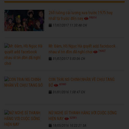
260 tuồng cải lương xưa trước 1975 hay
96204
nhất từ trước đến nay
17/07/2017 11:33:48 CH
Mr. Đàm, Hồ Ngọc Hà quyết add facebook
76307
nhau vì tin đồn đã nghỉ chơi
31/07/2017 5:03:06 CH
CON TRAI NS CHINH NHẪN VỀ CHỊU TANG
42980
BỐ
31/01/2016 1:08:47 CH
NỮ NGHỆ SĨ THANH HẰNG VỚI CUỘC SỐNG
32581
HIỆN NAY
18/05/2016 10:22:21 SA