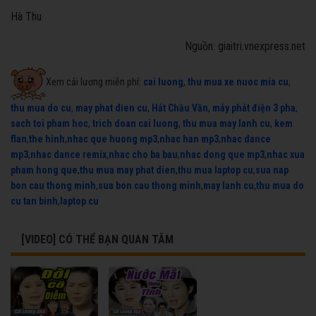
Hà Thu
Nguồn: giaitri.vnexpress.net
Xem cải lương miễn phí:
cai luong
,
thu mua xe nuoc mia cu
,
thu mua do cu
,
may phat dien cu
,
Hát Chầu Văn
,
máy phát điện 3 pha
,
sach toi pham hoc
,
trich doan cai luong
,
thu mua may lanh cu
,
kem
flan
,
the hinh
,
nhac que huong mp3
,
nhac han mp3
,
nhac dance
mp3
,
nhac dance remix
,
nhac cho ba bau
,
nhac dong que mp3
,
nhac xua
pham hong que
,
thu mua may phat dien
,
thu mua laptop cu
,
sua nap
bon cau thong minh
,
sua bon cau thong minh
,
may lanh cu
,
thu mua do
cu tan binh
,
laptop cu
[VIDEO] CÓ THỂ BẠN QUAN TÂM