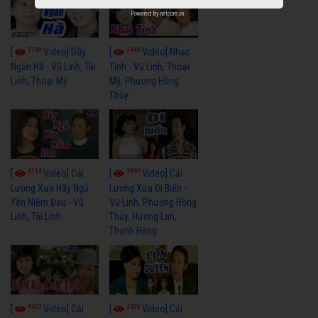
Powered by
netcore.vn
3768
3440
[
Video] Dãy
[
Video] Nhạc
Ngân Hà - Vũ Linh, Tài
Tình - Vũ Linh, Thoại
Linh, Thoại Mỹ
Mỹ, Phương Hồng
Thủy
4114
3966
[
Video] Cải
[
Video] Cải
Lương Xưa Hãy Ngủ
Lương Xưa Đi Biển -
Yên Niềm Đau - Vũ
Vũ Linh, Phương Hồng
Linh, Tài Linh
Thủy, Hương Lan,
Thanh Hằng
4433
3600
[
Video] Cải
[
Video] Cải