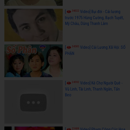
36022
[
Video] Bụi đời - Cải lương
trước 1975 Hùng Cường, Bạch Tuyết,
Mỹ Châu, Dũng Thanh Lâm
34585
[
Video] Cải Lương Xã Hội: SỐ
PHẬN
24592
[
Video] Kẻ Chợ Người Quê -
Vũ Linh, Tài Linh, Thanh Ngân, Tấn
Beo
23608
[
Video] Phạm Công Cúc Hoa