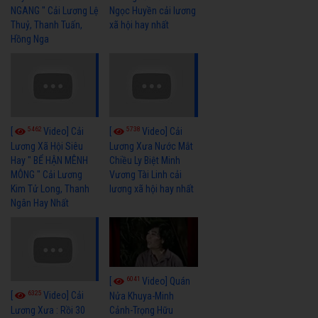
NGANG " Cải Lương Lệ
Ngọc Huyền cải lương
Thuỷ, Thanh Tuấn,
xã hội hay nhất
Hồng Nga
5462
5738
[
Video] Cải
[
Video] Cải
Lương Xã Hội Siêu
Lương Xưa Nước Mắt
Hay " BỂ HẬN MÊNH
Chiều Ly Biệt Minh
MÔNG " Cải Lương
Vương Tài Linh cải
Kim Tử Long, Thanh
lương xã hội hay nhất
Ngân Hay Nhất
6041
[
Video] Quán
6325
[
Video] Cải
Nửa Khuya-Minh
Cảnh-Trọng Hữu
Lương Xưa : Rồi 30