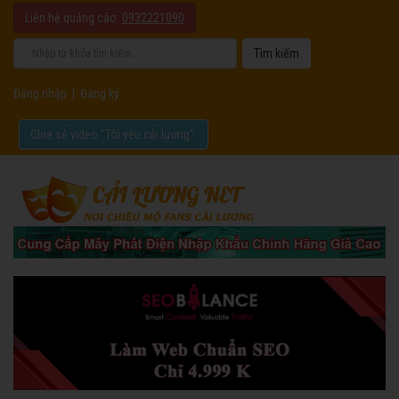
Liên hệ quảng cáo:
0932221090
Đăng nhập
|
Đăng ký
Chia sẻ video "Tôi yêu cải lương".