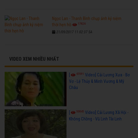
Ngọc Lan - Thanh Bình chụp ảnh kỷ niệm
17826
thời hẹn hò
21/09/2017 11:02:37 SA
VIDEO XEM NHIỀU NHẤT
67091
[
Video] Cải Lương Xưa - Bơ
Vơ - Lệ Thủy & Minh Vương & Mỹ
Châu
50845
[
Video] Cải Lương Xã Hội -
Không Chồng - Vũ Linh Tài Linh