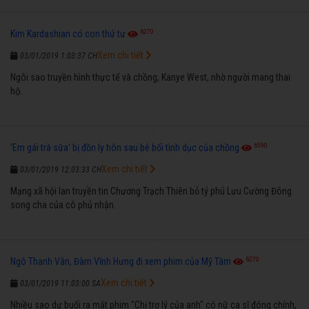
6270
Kim Kardashian có con thứ tư
Xem chi tiết
03/01/2019 1:03:37 CH
Ngôi sao truyền hình thực tế và chồng, Kanye West, nhờ người mang thai
hộ.
6590
'Em gái trà sữa' bị đồn ly hôn sau bê bối tình dục của chồng
Xem chi tiết
03/01/2019 12:03:33 CH
Mạng xã hội lan truyền tin Chương Trạch Thiên bỏ tỷ phú Lưu Cường Đông
song cha của cô phủ nhận.
6270
Ngô Thanh Vân, Đàm Vĩnh Hưng đi xem phim của Mỹ Tâm
Xem chi tiết
03/01/2019 11:03:00 SA
Nhiều sao dự buổi ra mắt phim "Chị trợ lý của anh" có nữ ca sĩ đóng chính,