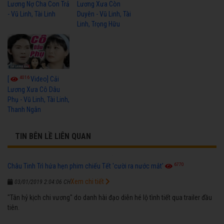
Lương Nợ Cha Con Trả
Lương Xưa Còn
- Vũ Linh, Tài Linh
Duyên - Vũ Linh, Tài
Linh, Trọng Hữu
4016
[
Video] Cải
Lương Xưa Cô Dâu
Phụ - Vũ Linh, Tài Linh,
Thanh Ngân
TIN BÊN LỀ LIÊN QUAN
6770
Châu Tinh Trì hứa hẹn phim chiếu Tết 'cười ra nước mắt'
Xem chi tiết
03/01/2019 2:04:06 CH
"Tân hỷ kịch chi vương" do danh hài đạo diễn hé lộ tình tiết qua trailer đầu
tiên.