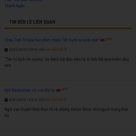
Thanh Ngân
TIN BÊN LỀ LIÊN QUAN
6770
Châu Tinh Trì hứa hẹn phim chiếu Tết 'cười ra nước mắt'
Xem chi tiết
03/01/2019 2:04:06 CH
"Tân hỷ kịch chi vương" do danh hài đạo diễn hé lộ tình tiết qua trailer đầu
tiên.
6270
Kim Kardashian có con thứ tư
Xem chi tiết
03/01/2019 1:03:37 CH
Ngôi sao truyền hình thực tế và chồng, Kanye West, nhờ người mang thai
hộ.