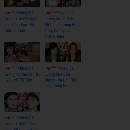
4114
3966
[
Video] Cải
[
Video] Cải
Lương Xưa Hãy Ngủ
Lương Xưa Đi Biển -
Yên Niềm Đau - Vũ
Vũ Linh, Phương Hồng
Linh, Tài Linh
Thủy, Hương Lan,
Thanh Hằng
4433
3600
[
Video] Cải
[
Video] Cải
Lương Nợ Cha Con Trả
Lương Xưa Còn
- Vũ Linh, Tài Linh
Duyên - Vũ Linh, Tài
Linh, Trọng Hữu
4016
[
Video] Cải
Lương Xưa Cô Dâu
Phụ - Vũ Linh, Tài Linh,