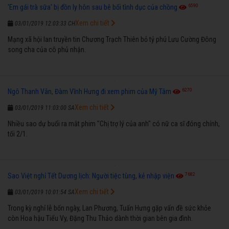
6590
'Em gái trà sữa' bị đồn ly hôn sau bê bối tình dục của chồng
Xem chi tiết
03/01/2019 12:03:33 CH
Mạng xã hội lan truyền tin Chương Trạch Thiên bỏ tỷ phú Lưu Cường Đông
song cha của cô phủ nhận.
6270
Ngô Thanh Vân, Đàm Vĩnh Hưng đi xem phim của Mỹ Tâm
Xem chi tiết
03/01/2019 11:03:00 SA
Nhiều sao dự buổi ra mắt phim "Chị trợ lý của anh" có nữ ca sĩ đóng chính,
tối 2/1.
7682
Sao Việt nghỉ Tết Dương lịch: Người tiệc tùng, kẻ nhập viện
Xem chi tiết
03/01/2019 10:01:54 SA
Trong kỳ nghỉ lễ bốn ngày, Lan Phương, Tuấn Hưng gặp vấn đề sức khỏe
còn Hoa hậu Tiểu Vy, Đặng Thu Thảo dành thời gian bên gia đình.