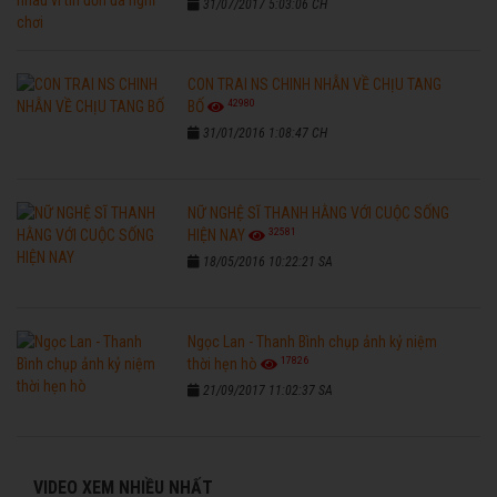
31/07/2017 5:03:06 CH
CON TRAI NS CHINH NHẪN VỀ CHỊU TANG
42980
BỐ
31/01/2016 1:08:47 CH
NỮ NGHỆ SĨ THANH HẰNG VỚI CUỘC SỐNG
32581
HIỆN NAY
18/05/2016 10:22:21 SA
Ngọc Lan - Thanh Bình chụp ảnh kỷ niệm
17826
thời hẹn hò
21/09/2017 11:02:37 SA
VIDEO XEM NHIỀU NHẤT