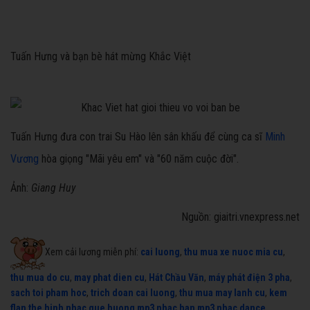
Tuấn Hưng và bạn bè hát mừng Khắc Việt
Tuấn Hưng đưa con trai Su Hào lên sân khấu để cùng ca sĩ
Minh
Vương
hòa giọng "Mãi yêu em" và "60 năm cuộc đời".
Ảnh:
Giang Huy
Nguồn: giaitri.vnexpress.net
Xem cải lương miễn phí:
cai luong
,
thu mua xe nuoc mia cu
,
thu mua do cu
,
may phat dien cu
,
Hát Chầu Văn
,
máy phát điện 3 pha
,
sach toi pham hoc
,
trich doan cai luong
,
thu mua may lanh cu
,
kem
flan
,
the hinh
,
nhac que huong mp3
,
nhac han mp3
,
nhac dance