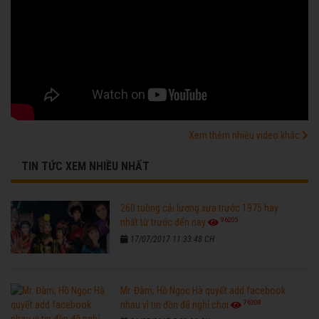
Xem thêm nhiều video khác
TIN TỨC XEM NHIỀU NHẤT
260 tuồng cải lương xưa trước 1975 hay
96205
nhất từ trước đến nay
17/07/2017 11:33:48 CH
Mr. Đàm, Hồ Ngọc Hà quyết add facebook
76308
nhau vì tin đồn đã nghỉ chơi