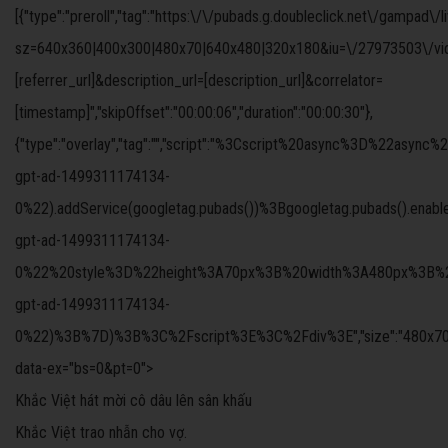
[{"type":"preroll","tag":"https:\/\/pubads.g.doubleclick.net\/gampad\/
sz=640x360|400x300|480x70|640x480|320x180&iu=\/27973503\/video
[referrer_url]&description_url=[description_url]&correlator=
[timestamp]","skipOffset":"00:00:06","duration":"00:00:30"},
{"type":"overlay","tag":"","script":"%3Cscript%20async%3D%
gpt-ad-1499311174134-
0%22).addService(googletag.pubads())%3Bgoogletag.pubads().ena
gpt-ad-1499311174134-
0%22%20style%3D%22height%3A70px%3B%20width%3A480px%3B%22%3
gpt-ad-1499311174134-
0%22)%3B%7D)%3B%3C%2Fscript%3E%3C%2Fdiv%3E","size":"480x70","offs
data-ex="bs=0&pt=0">
Khắc Việt hát mời cô dâu lên sân khấu
Khắc Việt trao nhẫn cho vợ.