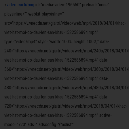
<
video cải lương
id="media-video-196550" preload="none"
playsinline="" webkit-playsinline=""
src="https://v.vnecdn.net/giaitri/video/web/mp4/2018/04/01/khac-
viet-hat-moi-co-dau-len-san-khau-1522586894.mp4"
type="video/mp4" style="width: 100%; height: 100%;" data-
240="https://v.vnecdn.net/giaitri/video/web/mp4/240p/2018/04/01/
viet-hat-moi-co-dau-len-san-khau-1522586894.mp4" data-
360="https://v.vnecdn.net/giaitri/video/web/mp4/360p/2018/04/01/
viet-hat-moi-co-dau-len-san-khau-1522586894.mp4" data-
480="https://v.vnecdn.net/giaitri/video/web/mp4/480p/2018/04/01/
viet-hat-moi-co-dau-len-san-khau-1522586894.mp4" data-
720="https://v.vnecdn.net/giaitri/video/web/mp4/2018/04/01/khac-
viet-hat-moi-co-dau-len-san-khau-1522586894.mp4" active-
mode="720" ads='' adsconfig='{"adlist":