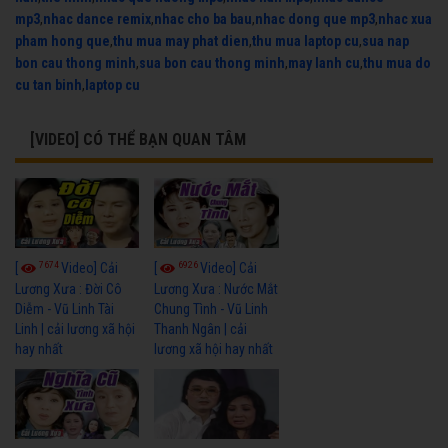
mp3
,
nhac dance remix
,
nhac cho ba bau
,
nhac dong que mp3
,
nhac xua
pham hong que
,
thu mua may phat dien
,
thu mua laptop cu
,
sua nap
bon cau thong minh
,
sua bon cau thong minh
,
may lanh cu
,
thu mua do
cu tan binh
,
laptop cu
[VIDEO] CÓ THỂ BẠN QUAN TÂM
7674
6926
[
Video] Cải
[
Video] Cải
Lương Xưa : Đời Cô
Lương Xưa : Nước Mắt
Diễm - Vũ Linh Tài
Chung Tình - Vũ Linh
Linh | cải lương xã hội
Thanh Ngân | cải
hay nhất
lương xã hội hay nhất