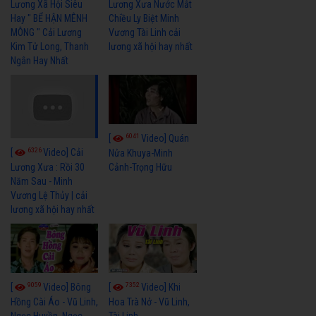
Lương Xã Hội Siêu
Lương Xưa Nước Mắt
Hay " BỂ HẬN MÊNH
Chiều Ly Biệt Minh
MÔNG " Cải Lương
Vương Tài Linh cải
Kim Tử Long, Thanh
lương xã hội hay nhất
Ngân Hay Nhất
6041
[
Video] Quán
6326
[
Video] Cải
Nửa Khuya-Minh
Cảnh-Trọng Hữu
Lương Xưa : Rồi 30
Năm Sau - Minh
Vương Lệ Thủy | cải
lương xã hội hay nhất
9059
7352
[
Video] Bông
[
Video] Khi
Hồng Cài Áo - Vũ Linh,
Hoa Trà Nở - Vũ Linh,
Ngọc Huyền, Ngọc
Tài Linh