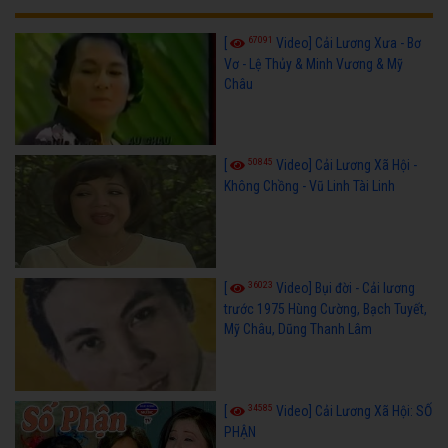
67091
[
Video] Cải Lương Xưa - Bơ
Vơ - Lệ Thủy & Minh Vương & Mỹ
Châu
50845
[
Video] Cải Lương Xã Hội -
Không Chồng - Vũ Linh Tài Linh
36023
[
Video] Bụi đời - Cải lương
trước 1975 Hùng Cường, Bạch Tuyết,
Mỹ Châu, Dũng Thanh Lâm
34585
[
Video] Cải Lương Xã Hội: SỐ
PHẬN