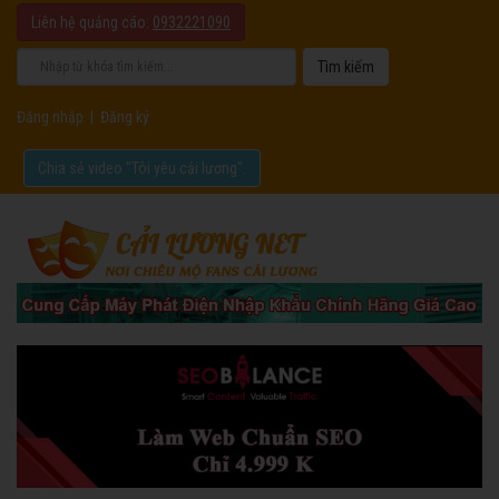
Liên hệ quảng cáo:
0932221090
Đăng nhập
|
Đăng ký
Chia sẻ video "Tôi yêu cải lương".