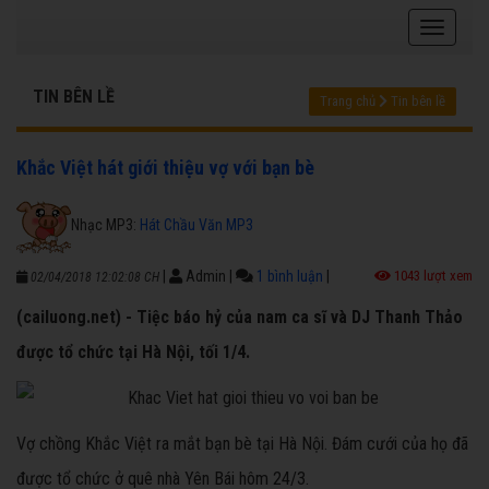
TIN BÊN LỀ
Trang chủ
Tin bên lề
Khắc Việt hát giới thiệu vợ với bạn bè
Nhạc MP3:
Hát Chầu Văn MP3
|
Admin
|
1 bình luận
|
1043 lượt xem
02/04/2018 12:02:08 CH
(cailuong.net) - Tiệc báo hỷ của nam ca sĩ và DJ Thanh Thảo
được tổ chức tại Hà Nội, tối 1/4.
Vợ chồng Khắc Việt ra mắt bạn bè tại Hà Nội. Đám cưới của họ đã
được tổ chức ở quê nhà Yên Bái hôm 24/3.