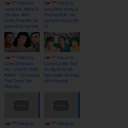
6070
6688
[
Video] Cải
[
Video] Cải
Lương Xưa : Nghĩa Cũ
Lương Minh Vương Lệ
Tình Xưa - Minh
Thuỷ Hay Nhất - Cải
Vương Thoại Mỹ | cải
Lương Xã Hội Xưa Bất
lương xã hội hay nhất
Hủ
6976
6392
[
Video] Cải
[
Video] Cải
Lương Xã Hội Siêu
Lương Xưa Một Thuở
Hay " LỠ BƯỚC SANG
Yêu Người Vũ Linh
NGANG " Cải Lương Lệ
Ngọc Huyền cải lương
Thuỷ, Thanh Tuấn,
xã hội hay nhất
Hồng Nga
5462
5739
[
Video] Cải
[
Video] Cải