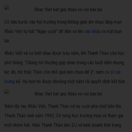
Cô dâu bước vào hội trường trong không gian âm nhạc lãng mạn.
Khắc Việt tự hát "Ngày cưới" để đón vợ lên
sân khấu
ra mắt bạn
bè.
Khắc Việt và vợ biết nhau được bảy năm, khi Thanh Thảo còn học
phổ thông. "Chúng tôi thường gặp nhau trong các buổi diễn nhưng
lúc đó, tôi thấy Thảo còn nhỏ quá nên chưa để ý", nam
ca sĩ cải
lương
kể. Họ hẹn hò được khoảng một năm rồi quyết định kết hôn.
Nắm lấy tay Khắc Việt, Thanh Thảo nở nụ cười pha chút bẽn lẽn.
Thanh Thảo sinh năm 1992. Cô từng học trường múa và tham gia
một nhóm hát. Hiện Thanh Thảo làm DJ và kinh doanh thời trang