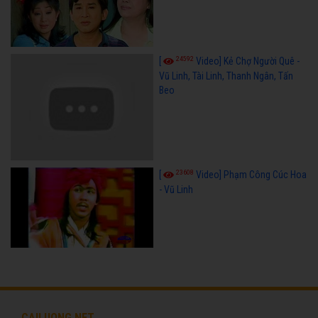
24592
[
Video] Kẻ Chợ Người Quê -
Vũ Linh, Tài Linh, Thanh Ngân, Tấn
Beo
23608
[
Video] Phạm Công Cúc Hoa
- Vũ Linh
CAILUONG.NET