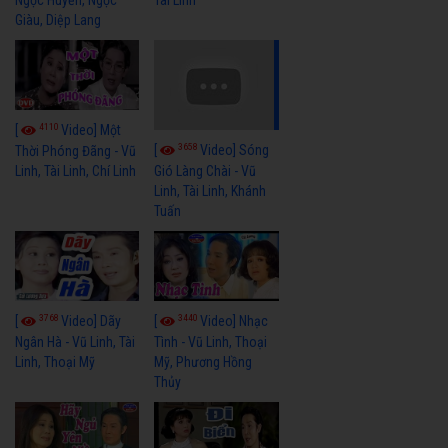
Giàu, Diệp Lang
4110
[
Video] Một
3658
[
Video] Sóng
Thời Phóng Đãng - Vũ
Linh, Tài Linh, Chí Linh
Gió Làng Chài - Vũ
Linh, Tài Linh, Khánh
Tuấn
3768
3440
[
Video] Dãy
[
Video] Nhạc
Ngân Hà - Vũ Linh, Tài
Tình - Vũ Linh, Thoại
Linh, Thoại Mỹ
Mỹ, Phương Hồng
Thủy