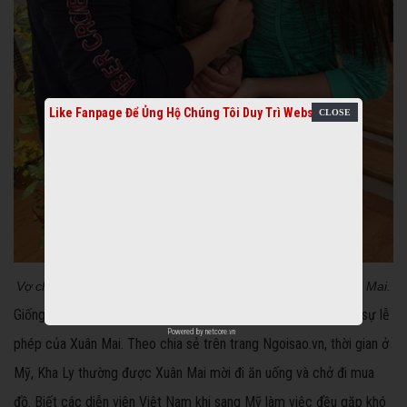
Like Fanpage Để Ủng Hộ Chúng Tôi Duy Trì Website
Vợ chồng Thanh Duy - Kha Ly chụp hình cùng con trai Xuân Mai.
Giống như Lương Thế Thành, Kha Ly cũng rất ấn tượng trước sự lễ
Powered by
netcore.vn
phép của Xuân Mai. Theo chia sẻ trên trang Ngoisao.vn, thời gian ở
Mỹ, Kha Ly thường được Xuân Mai mời đi ăn uống và chở đi mua
đồ. Biết các diễn viên Việt Nam khi sang Mỹ làm việc đều gặp khó