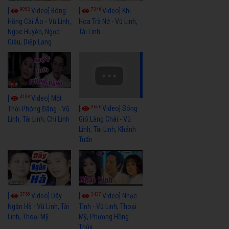
9052
7346
[
Video] Bông
[
Video] Khi
Hồng Cài Áo - Vũ Linh,
Hoa Trà Nở - Vũ Linh,
Ngọc Huyền, Ngọc
Tài Linh
Giàu, Diệp Lang
4108
[
Video] Một
3656
[
Video] Sóng
Thời Phóng Đãng - Vũ
Linh, Tài Linh, Chí Linh
Gió Làng Chài - Vũ
Linh, Tài Linh, Khánh
Tuấn
3765
3437
[
Video] Dãy
[
Video] Nhạc
Ngân Hà - Vũ Linh, Tài
Tình - Vũ Linh, Thoại
Linh, Thoại Mỹ
Mỹ, Phương Hồng
Thủy