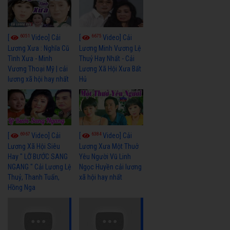
6051
6675
[
Video] Cải
[
Video] Cải
Lương Xưa : Nghĩa Cũ
Lương Minh Vương Lệ
Tình Xưa - Minh
Thuỷ Hay Nhất - Cải
Vương Thoại Mỹ | cải
Lương Xã Hội Xưa Bất
lương xã hội hay nhất
Hủ
6967
6384
[
Video] Cải
[
Video] Cải
Lương Xã Hội Siêu
Lương Xưa Một Thuở
Hay " LỠ BƯỚC SANG
Yêu Người Vũ Linh
NGANG " Cải Lương Lệ
Ngọc Huyền cải lương
Thuỷ, Thanh Tuấn,
xã hội hay nhất
Hồng Nga