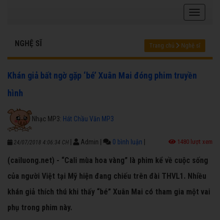
NGHỆ SĨ
Trang chủ
Nghệ sĩ
Khán giả bất ngờ gặp ‘bé’ Xuân Mai đóng phim truyền
hình
Nhạc MP3:
Hát Chầu Văn MP3
|
Admin
|
0 bình luận
|
1480 lượt xem
24/07/2018 4:06:34 CH
(cailuong.net) - “Cali mùa hoa vàng” là phim kể về cuộc sống
của người Việt tại Mỹ hiện đang chiếu trên đài THVL1. Nhiều
khán giả thích thú khi thấy “bé” Xuân Mai có tham gia một vai
phụ trong phim này.