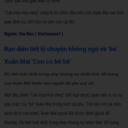
Quốc sau thời gian điều trị bệnh.
“Cali mùa hoa vàng” cũng là bộ phim đầu tiên của Xuân Mai sau thời
gian định cư, kết hôn và sinh con tại Mỹ.
Nguồn: Gia Bảo ( Vietnamnet )
Bạn diễn tiết lộ chuyện không ngờ về ‘bé’
Xuân Mai 'Con cò bé bé'
Dù nhỏ tuổi nhất trong ekip nhưng sự nhiệt tình, tốt bụng
của Xuân Mai khiến mọi người rất yêu quý cô.
Mới đây, phim “Cali mùa hoa vàng” bất ngờ được quan tâm vì có sự
góp mặt của ‘bé’ Xuân Mai trong một vai phụ. Trái hẳn với vai diễn
hách dịch của mình, Xuân Mai ngoài đời được đánh giá là dễ
thương. Dù nhỏ tuổi nhất trong ekip nhưng sự nhiệt tình, tốt bụng