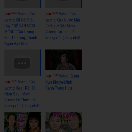
5457
5731
[
Video] Cải
[
Video] Cải
Lương Xã Hội Siêu
Lương Xưa Nước Mắt
Hay " BỂ HẬN MÊNH
Chiều Ly Biệt Minh
MÔNG " Cải Lương
Vương Tài Linh cải
Kim Tử Long, Thanh
lương xã hội hay nhất
Ngân Hay Nhất
6036
[
Video] Quán
6320
[
Video] Cải
Nửa Khuya-Minh
Cảnh-Trọng Hữu
Lương Xưa : Rồi 30
Năm Sau - Minh
Vương Lệ Thủy | cải
lương xã hội hay nhất