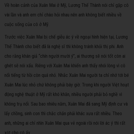
Về hoàn cảnh của Xuân Mai ở Mỹ, Lương Thế Thành nói chỉ gặp cô
vài lần và anh em chỉ chào hỏi nhau nên anh không biết nhiều về
cuộc sống của cô ở Mỹ.
Trước việc Xuân Mai bị chế giễu ác ý về ngoại hình hiện tại, Lương
Thế Thành cho biết đã là nghệ sĩ thì không tránh khỏi thị phi. Anh
cho rằng khán giả “chín người mười ý”, ai thương sẽ nói tốt còn ai
ghét sẽ nói xấu. Riêng với Xuân Mai khiến anh thấy nhói lòng vì cô
nổi tiếng từ hồi còn quá nhỏ. Nhắc Xuân Mai người ta chỉ nhớ tới bé
Xuân Mai lúc nhỏ chứ không phải bây giờ. Trong khi người Việt hoạt
động nghệ thuật ở Mỹ rất khó khăn, nhiều người phải bỏ nghề vì
không trụ nổi. Sau bao nhiêu năm, Xuân Mai đã sang Mỹ định cư và
lấy chồng, sinh con thì chắc chắn phải khác xưa rất nhiều. Theo
anh, những ai chỉ nhìn Xuân Mai qua vẻ ngoài rồi nói lời ác ý thì rất
xót cho cô ấy.