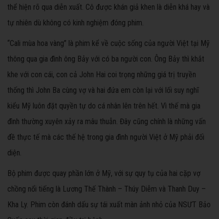
thể hiện rõ qua diễn xuất. Cô được khán giả khen là diễn khá hay và
tự nhiên dù không có kinh nghiệm đóng phim.
“Cali mùa hoa vàng” là phim kể về cuộc sống của người Việt tại Mỹ
thông qua gia đình ông Bảy với có ba người con. Ông Bảy thì khắt
khe với con cái, con cả John Hai coi trọng những giá trị truyền
thống thì John Ba cùng vợ và hai đứa em còn lại với lối suy nghĩ
kiểu Mỹ luôn đặt quyền tự do cá nhân lên trên hết. Vì thế mà gia
đình thường xuyên xảy ra mâu thuẫn. Đây cũng chính là những vấn
đề thực tế mà các thế hệ trong gia đình người Việt ở Mỹ phải đối
diện.
Bộ phim được quay phần lớn ở Mỹ, với sự quy tụ của hai cặp vợ
chồng nổi tiếng là Lương Thế Thành – Thúy Diễm và Thanh Duy –
Kha Ly. Phim còn đánh dấu sự tái xuất màn ảnh nhỏ của NSƯT Bảo