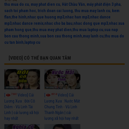
thu mua do cu
,
may phat dien cu
,
Hát Chầu Văn
,
máy phát điện 3 pha
,
sach toi pham hoc
,
trich doan cai luong
,
thu mua may lanh cu
,
kem
flan
,
the hinh
,
nhac que huong mp3
,
nhac han mp3
,
nhac dance
mp3
,
nhac dance remix
,
nhac cho ba bau
,
nhac dong que mp3
,
nhac xua
pham hong que
,
thu mua may phat dien
,
thu mua laptop cu
,
sua nap
bon cau thong minh
,
sua bon cau thong minh
,
may lanh cu
,
thu mua do
cu tan binh
,
laptop cu
[VIDEO] CÓ THỂ BẠN QUAN TÂM
7661
6914
[
Video] Cải
[
Video] Cải
Lương Xưa : Đời Cô
Lương Xưa : Nước Mắt
Diễm - Vũ Linh Tài
Chung Tình - Vũ Linh
Linh | cải lương xã hội
Thanh Ngân | cải
hay nhất
lương xã hội hay nhất