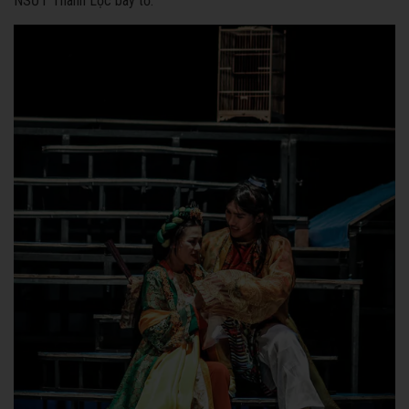
NSƯT Thành Lộc bày tỏ.