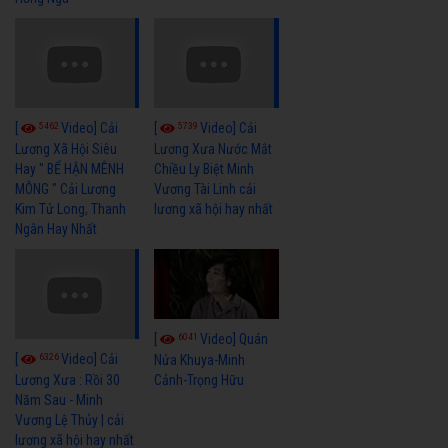
5462
5739
[
Video] Cải
[
Video] Cải
Lương Xã Hội Siêu
Lương Xưa Nước Mắt
Hay " BỂ HẬN MÊNH
Chiều Ly Biệt Minh
MÔNG " Cải Lương
Vương Tài Linh cải
Kim Tử Long, Thanh
lương xã hội hay nhất
Ngân Hay Nhất
6041
[
Video] Quán
6326
[
Video] Cải
Nửa Khuya-Minh
Cảnh-Trọng Hữu
Lương Xưa : Rồi 30
Năm Sau - Minh
Vương Lệ Thủy | cải
lương xã hội hay nhất