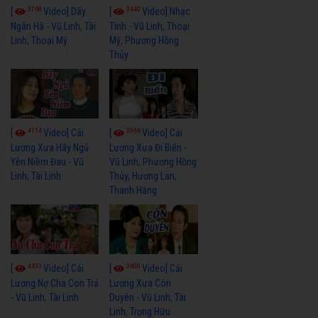
3768
3440
[
Video] Dãy
[
Video] Nhạc
Ngân Hà - Vũ Linh, Tài
Tình - Vũ Linh, Thoại
Linh, Thoại Mỹ
Mỹ, Phương Hồng
Thủy
4114
3966
[
Video] Cải
[
Video] Cải
Lương Xưa Hãy Ngủ
Lương Xưa Đi Biển -
Yên Niềm Đau - Vũ
Vũ Linh, Phương Hồng
Linh, Tài Linh
Thủy, Hương Lan,
Thanh Hằng
4433
3600
[
Video] Cải
[
Video] Cải
Lương Nợ Cha Con Trả
Lương Xưa Còn
- Vũ Linh, Tài Linh
Duyên - Vũ Linh, Tài
Linh, Trọng Hữu