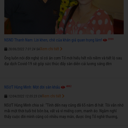
3599
NSND Thanh Nam: Lời khen, chê của khán giả quan trọng lắm!
Xem chi tiết
28/06/2022 7:01:24 SA
Ông luôn nói đời nghệ sĩ có ăn cơm Tổ mới hiểu hết nỗi niềm và tiết lộ sau
đại dịch Covid-19 sẽ góp sức thúc đẩy sàn diễn cải lương sáng đèn
4882
NSƯT Hùng Minh: Một đời sân khấu
Xem chi tiết
12/04/2022 12:05:23 CH
NSƯT Hùng Minh chia sẻ: “Tính đến nay cũng đã 65 năm đi hát. Tôi vẫn nhớ
mãi một thời tuổi trẻ bôn ba, vất vả vì miếng cơm, manh áo. Ngẫm nghĩ
thấy cuộc đời mình cũng có nhiều may mắn, được ông Tổ nghề thương,
nên từ một cậu bé nghèo chẳng biết hát xướng là gì, trong dòng đời xuôi
ngược nhận được những cơ may để từng bước thành danh với nghiệp ca