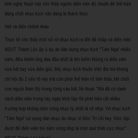
hình nghệ thuật này cho thấy nguồn diễn viên đủ chuẩn để thể hiện
đúng chất nhạc kịch vẫn đang là thách thức.
Hát và diễn chênh nhau
Thực tế cho thấy một số vở nhạc kịch ra đời đã chắp vá diễn viên.
NSƯT Thành Lộc ấp ủ dự án dàn dựng nhạc kịch "Tiên Nga" nhiều
năm, điều khiến ông đau đầu nhất là tìm kiếm không ra diễn viên
vừa hát hay vừa diễn giỏi. Bởi, nhạc kịch thuần Việt đòi hỏi không
chỉ hội đủ 2 yếu tố này mà còn phải thể hiện rõ tinh thần, khí chất
con người Nam Bộ trong từng câu hát, lời thoại. "Khi đã có danh
sách diễn viên trong tay, ngày khởi tập thì phát hiện rất nhiều
trường hợp không nắm vững nhạc lý, nhất là về nhịp. Vở nhạc kịch
"Tiên Nga" sử dụng dàn nhạc do nhạc sĩ Đức Trí chỉ huy. Việc tập
dượt để diễn viên trẻ nắm vững nhịp là một quá trình cực nhọc" -