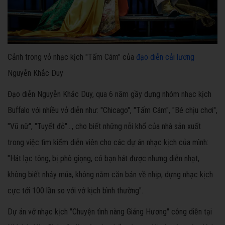
Cảnh trong vở nhạc kịch "Tấm Cám" của
đạo diễn cải lương
Nguyễn Khắc Duy
Đạo diễn Nguyễn Khắc Duy, qua 6 năm gầy dựng nhóm nhạc kịch
Buffalo với nhiều vở diễn như: "Chicago", "Tấm Cám", "Bé chịu chơi",
"Vũ nữ", "Tuyết đỏ"…, cho biết những nỗi khổ của nhà sản xuất
trong việc tìm kiếm diễn viên cho các dự án nhạc kịch của mình:
"Hát lạc tông, bị phô giọng, có bạn hát được nhưng diễn nhạt,
không biết nhảy múa, không nắm căn bản về nhịp, dựng nhạc kịch
cực tới 100 lần so với vở kịch bình thường".
Dự án vở nhạc kịch "Chuyện tình nàng Giáng Hương" công diễn tại