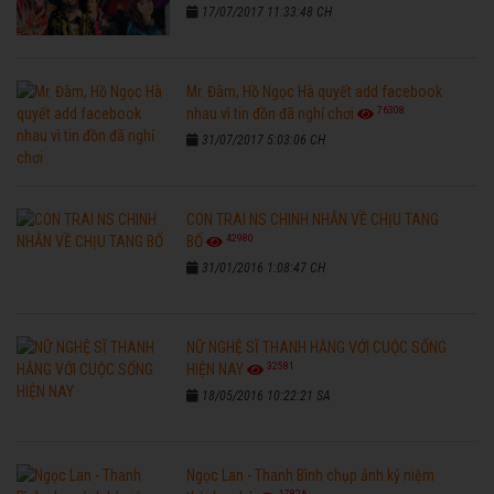
17/07/2017 11:33:48 CH
Mr. Đàm, Hồ Ngọc Hà quyết add facebook
76308
nhau vì tin đồn đã nghỉ chơi
31/07/2017 5:03:06 CH
CON TRAI NS CHINH NHẪN VỀ CHỊU TANG
42980
BỐ
31/01/2016 1:08:47 CH
NỮ NGHỆ SĨ THANH HẰNG VỚI CUỘC SỐNG
32581
HIỆN NAY
18/05/2016 10:22:21 SA
Ngọc Lan - Thanh Bình chụp ảnh kỷ niệm
17826