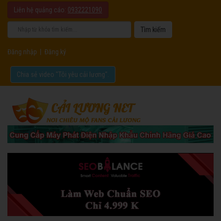
Liên hệ quảng cáo:
0932221090
Đăng nhập
|
Đăng ký
Chia sẻ video "Tôi yêu cải lương".