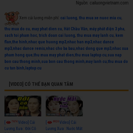
Nguồn: cailuongvietnam.com
Xem cải lương miễn phí:
cai luong
,
thu mua xe nuoc mia cu
,
thu mua do cu
,
may phat dien cu
,
Hát Chầu Văn
,
máy phát điện 3 pha
,
sach toi pham hoc
,
trich doan cai luong
,
thu mua may lanh cu
,
kem
flan
,
the hinh
,
nhac que huong mp3
,
nhac han mp3
,
nhac dance
mp3
,
nhac dance remix
,
nhac cho ba bau
,
nhac dong que mp3
,
nhac xua
pham hong que
,
thu mua may phat dien
,
thu mua laptop cu
,
sua nap
bon cau thong minh
,
sua bon cau thong minh
,
may lanh cu
,
thu mua do
cu tan binh
,
laptop cu
[VIDEO] CÓ THỂ BẠN QUAN TÂM
7674
6926
[
Video] Cải
[
Video] Cải
Lương Xưa : Đời Cô
Lương Xưa : Nước Mắt