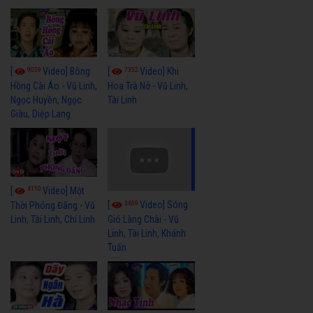
9059
7352
[
Video] Bông
[
Video] Khi
Hồng Cài Áo - Vũ Linh,
Hoa Trà Nở - Vũ Linh,
Ngọc Huyền, Ngọc
Tài Linh
Giàu, Diệp Lang
4110
[
Video] Một
3659
[
Video] Sóng
Thời Phóng Đãng - Vũ
Linh, Tài Linh, Chí Linh
Gió Làng Chài - Vũ
Linh, Tài Linh, Khánh
Tuấn