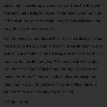
vẫn còn diễn theo thời vụ, chưa có một nhà hát ổn định để duy trì
hoạt động biểu diễn thường xuyên, học mà không có nơi vận dụng
thì liệu có thu hút các sinh viên theo học, dồn tâm trí trong 4 năm,
trong khi tương lai vẫn còn mù mịt".
Tuy nhiên, theo đạo diễn Nguyễn Khắc Duy, có mở đường ắt sẽ có
người đi. Cứ lo tìm đầu ra rồi mới mở lớp đào tạo thì muôn đời nhạc
kịch Việt vẫn phải đối mặt với tình trạng thiếu diễn viên. Sự đào tạo
nào cũng chịu tác động sàng lọc. Mỗi khóa chỉ cần đào tạo giỏi 5
đến 10 em thì không ngại thất nghiệp. "Nhà hát Thế giới trẻ của
trường chính là nơi để các em cọ xát nếu được dàn dựng nhạc kịch
đúng chuẩn. Rồi các nhà đầu tư sẽ mời khi nhận thấy tiềm năng
khai thác ở các em" - biên đạo múa Lê Việt nói.
Phải giỏi thật sự