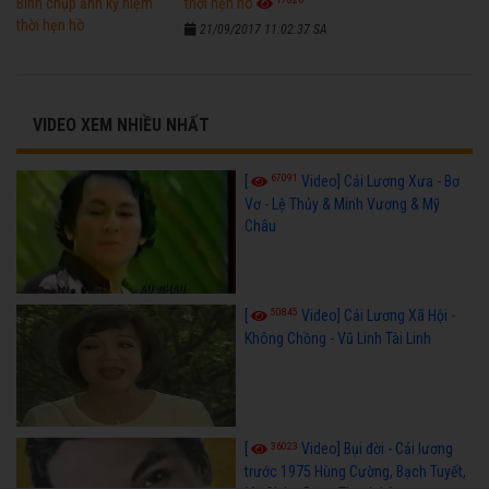
thời hẹn hò
21/09/2017 11:02:37 SA
VIDEO XEM NHIỀU NHẤT
67091
[
Video] Cải Lương Xưa - Bơ
Vơ - Lệ Thủy & Minh Vương & Mỹ
Châu
50845
[
Video] Cải Lương Xã Hội -
Không Chồng - Vũ Linh Tài Linh
36023
[
Video] Bụi đời - Cải lương
trước 1975 Hùng Cường, Bạch Tuyết,