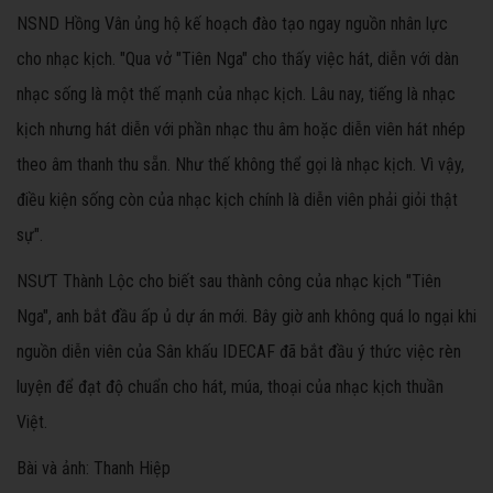
NSND Hồng Vân ủng hộ kế hoạch đào tạo ngay nguồn nhân lực
cho nhạc kịch. "Qua vở "Tiên Nga" cho thấy việc hát, diễn với dàn
nhạc sống là một thế mạnh của nhạc kịch. Lâu nay, tiếng là nhạc
kịch nhưng hát diễn với phần nhạc thu âm hoặc diễn viên hát nhép
theo âm thanh thu sẵn. Như thế không thể gọi là nhạc kịch. Vì vậy,
điều kiện sống còn của nhạc kịch chính là diễn viên phải giỏi thật
sự".
NSƯT Thành Lộc cho biết sau thành công của nhạc kịch "Tiên
Nga", anh bắt đầu ấp ủ dự án mới. Bây giờ anh không quá lo ngại khi
nguồn diễn viên của Sân khấu IDECAF đã bắt đầu ý thức việc rèn
luyện để đạt độ chuẩn cho hát, múa, thoại của nhạc kịch thuần
Việt.
Bài và ảnh: Thanh Hiệp