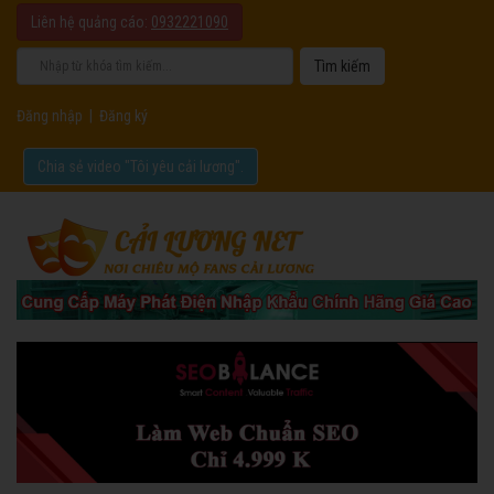
Liên hệ quảng cáo:
0932221090
Đăng nhập
|
Đăng ký
Chia sẻ video "Tôi yêu cải lương".