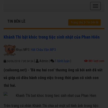
TIN BÊN LỀ
Trang chủ
Tin bên lề
Khánh Thi bật khóc trong tiệc sinh nhật của Phan Hiển
Nhạc MP3:
Hát Chầu Văn MP3
|
Admin
|
1 bình luận
|
881 lượt xem
24/06/2018 7:00:34 SA
(cailuong.net) - 'Bà mẹ hai con' thương ông xã bởi anh đã vất
vả giúp cô điều hành công việc trong thời gian cô sinh con
thứ hai.
Trên trang cá nhân Khánh Thi chia sẻ một số hình ảnh trong tiệc