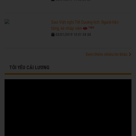
Sao Việt nghỉ Tết Dương lịch: Người tiệc
7683
tùng, kẻ nhập viện
03/01/2019 10:01:54 SA
Xem thêm nhiều tin khác
TÔI YÊU CẢI LƯƠNG