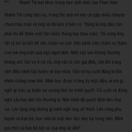
Khánh Thi cũng tâm sự, trong lần sinh nở này cô gặp nhiều chuyện
chưa may mắn và ông xã đã luôn ở bên cô. "Đúng là ông đâu cần
phải thi để thêm một lần chiến thắng hay thua cuộc. Thi xong ông
tất tả bỏ lại hết để vào chăm vợ con. Đến bệnh viện chăm vợ thăm
con mà ông mệt quá ngủ ngon lành. Nhìn vậy sao không thương
không xót. Giờ vợ ở cữ rồi, ông vẫn lo cho gia đình, vẫn lên trung
tâm điều hành tập luyện và dạy nhảy. Vẫn nở nụ cười đúng là hồn
nhiên chẳng toan tính. Mình học được ở ông ấy một điều, ai nói gì,
nghĩ gì mặc ai, buồn vui sướng khổ do mình quyết. Cứ cười và đừng
nghĩ xấu hay làm tổn thương ai. Nên mình đã quyết định làm ông
vui. Lén tặng ông những gì mình nghĩ ông sẽ thích. Lén cùng phụ
huynh và bạn bè, học viên bí mật làm tiệc nhẹ tại trung tâm. Mình
gọi cho cả bạn bè hội xe của ông ấy đến".