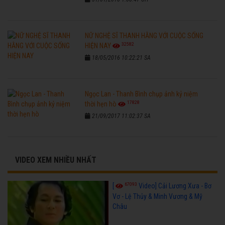
NỮ NGHỆ SĨ THANH HẰNG VỚI CUỘC SỐNG
32582
HIỆN NAY
18/05/2016 10:22:21 SA
Ngọc Lan - Thanh Bình chụp ảnh kỷ niệm
17828
thời hẹn hò
21/09/2017 11:02:37 SA
VIDEO XEM NHIỀU NHẤT
67093
[
Video] Cải Lương Xưa - Bơ
Vơ - Lệ Thủy & Minh Vương & Mỹ
Châu