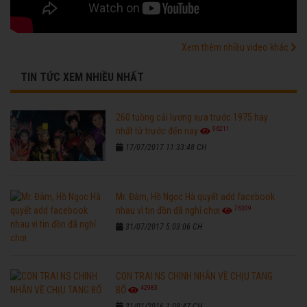
Xem thêm nhiều video khác
TIN TỨC XEM NHIỀU NHẤT
260 tuồng cải lương xưa trước 1975 hay
96211
nhất từ trước đến nay
17/07/2017 11:33:48 CH
Mr. Đàm, Hồ Ngọc Hà quyết add facebook
76309
nhau vì tin đồn đã nghỉ chơi
31/07/2017 5:03:06 CH
CON TRAI NS CHINH NHẪN VỀ CHỊU TANG
42983
BỐ
31/01/2016 1:08:47 CH