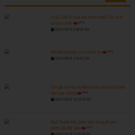
Châu Tinh Trì hứa hẹn phim chiếu Tết 'cười
6772
ra nước mắt'
03/01/2019 2:04:06 CH
6272
Kim Kardashian có con thứ tư
03/01/2019 1:03:37 CH
'Em gái trà sữa' bị đồn ly hôn sau bê bối tình
6594
dục của chồng
03/01/2019 12:03:33 CH
Ngô Thanh Vân, Đàm Vĩnh Hưng đi xem
6271
phim của Mỹ Tâm
03/01/2019 11:03:00 SA