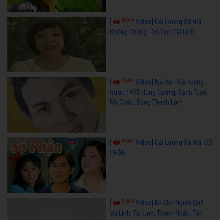
50846
[
Video] Cải Lương Xã Hội -
Không Chồng - Vũ Linh Tài Linh
36025
[
Video] Bụi đời - Cải lương
trước 1975 Hùng Cường, Bạch Tuyết,
Mỹ Châu, Dũng Thanh Lâm
34587
[
Video] Cải Lương Xã Hội: SỐ
PHẬN
24594
[
Video] Kẻ Chợ Người Quê -
Vũ Linh, Tài Linh, Thanh Ngân, Tấn