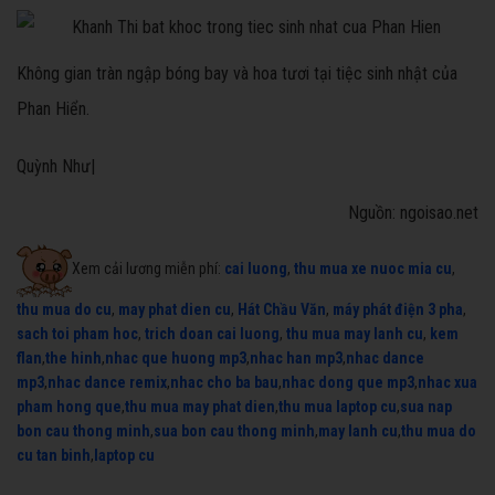
Không gian tràn ngập bóng bay và hoa tươi tại tiệc sinh nhật của
Phan Hiển.
Quỳnh Như|
Nguồn: ngoisao.net
Xem cải lương miễn phí:
cai luong
,
thu mua xe nuoc mia cu
,
thu mua do cu
,
may phat dien cu
,
Hát Chầu Văn
,
máy phát điện 3 pha
,
sach toi pham hoc
,
trich doan cai luong
,
thu mua may lanh cu
,
kem
flan
,
the hinh
,
nhac que huong mp3
,
nhac han mp3
,
nhac dance
mp3
,
nhac dance remix
,
nhac cho ba bau
,
nhac dong que mp3
,
nhac xua
pham hong que
,
thu mua may phat dien
,
thu mua laptop cu
,
sua nap
bon cau thong minh
,
sua bon cau thong minh
,
may lanh cu
,
thu mua do
cu tan binh
,
laptop cu