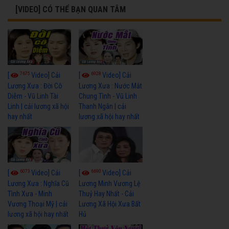
[VIDEO] CÓ THỂ BẠN QUAN TÂM
7675
6928
[
Video] Cải
[
Video] Cải
Lương Xưa : Đời Cô
Lương Xưa : Nước Mắt
Diễm - Vũ Linh Tài
Chung Tình - Vũ Linh
Linh | cải lương xã hội
Thanh Ngân | cải
hay nhất
lương xã hội hay nhất
6073
6690
[
Video] Cải
[
Video] Cải
Lương Xưa : Nghĩa Cũ
Lương Minh Vương Lệ
Tình Xưa - Minh
Thuỷ Hay Nhất - Cải
Vương Thoại Mỹ | cải
Lương Xã Hội Xưa Bất
lương xã hội hay nhất
Hủ