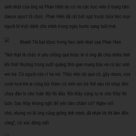
sinh nhật của ông xã Phan Hiển do cô và các học viên ở trung tâm
dance sport tổ chức. Phan Hiển đã rất bất ngờ trước bữa tiệc mọi
người bí mật dành cho mình trong ngày bước sang tuổi mới.
"Nói thật là chắc vì yêu chồng quá hoặc là vì ông đã chịu nhiều tính
khí thất thường trong suốt quãng thời gian mang bầu và cả lúc sinh
em bé. Có người còn rỉ tai nói: Thầy nhìn tội quá cô, gầy nhom, vừa
cười tươi khi ai cũng hỏi thăm cô sinh em bé thế nào rồi chạy đôn
chạy đáo lo cho toàn đội thi đấu. Rồi thầy cũng tự lo cho thầy thi
luôn. Sao thầy không nghỉ để yên tâm chăm cô? Nghe xót
chứ, nhưng có lẽ ông cũng giống tính mình, đã nhận lời thì làm đến
cùng", cô xúc động viết.