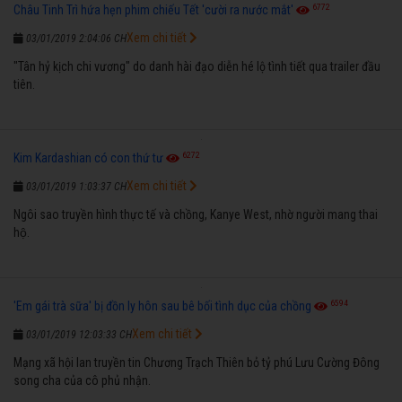
6772
Châu Tinh Trì hứa hẹn phim chiếu Tết 'cười ra nước mắt'
Xem chi tiết
03/01/2019 2:04:06 CH
"Tân hỷ kịch chi vương" do danh hài đạo diễn hé lộ tình tiết qua trailer đầu
tiên.
6272
Kim Kardashian có con thứ tư
Xem chi tiết
03/01/2019 1:03:37 CH
Ngôi sao truyền hình thực tế và chồng, Kanye West, nhờ người mang thai
hộ.
6594
'Em gái trà sữa' bị đồn ly hôn sau bê bối tình dục của chồng
Xem chi tiết
03/01/2019 12:03:33 CH
Mạng xã hội lan truyền tin Chương Trạch Thiên bỏ tỷ phú Lưu Cường Đông
song cha của cô phủ nhận.