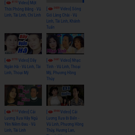
4110
[
Video] Một
3659
[
Video] Sóng
Thời Phóng Đãng - Vũ
Linh, Tài Linh, Chí Linh
Gió Làng Chài - Vũ
Linh, Tài Linh, Khánh
Tuấn
3770
3441
[
Video] Dãy
[
Video] Nhạc
Ngân Hà - Vũ Linh, Tài
Tình - Vũ Linh, Thoại
Linh, Thoại Mỹ
Mỹ, Phương Hồng
Thủy
4114
3966
[
Video] Cải
[
Video] Cải
Lương Xưa Hãy Ngủ
Lương Xưa Đi Biển -
Yên Niềm Đau - Vũ
Vũ Linh, Phương Hồng
Linh, Tài Linh
Thủy, Hương Lan,