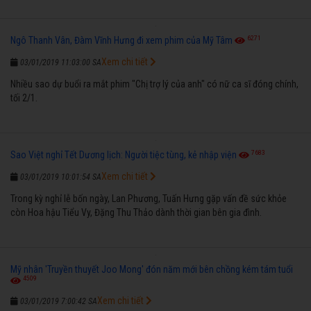
6271
Ngô Thanh Vân, Đàm Vĩnh Hưng đi xem phim của Mỹ Tâm
Xem chi tiết
03/01/2019 11:03:00 SA
Nhiều sao dự buổi ra mắt phim "Chị trợ lý của anh" có nữ ca sĩ đóng chính,
tối 2/1.
7683
Sao Việt nghỉ Tết Dương lịch: Người tiệc tùng, kẻ nhập viện
Xem chi tiết
03/01/2019 10:01:54 SA
Trong kỳ nghỉ lễ bốn ngày, Lan Phương, Tuấn Hưng gặp vấn đề sức khỏe
còn Hoa hậu Tiểu Vy, Đặng Thu Thảo dành thời gian bên gia đình.
Mỹ nhân 'Truyền thuyết Joo Mong' đón năm mới bên chồng kém tám tuổi
4509
Xem chi tiết
03/01/2019 7:00:42 SA