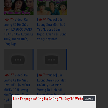
6979
6394
[
Video] Cải
[
Video] Cải
Lương Xã Hội Siêu
Lương Xưa Một Thuở
Hay " LỠ BƯỚC SANG
Yêu Người Vũ Linh
NGANG " Cải Lương Lệ
Ngọc Huyền cải lương
Thuỷ, Thanh Tuấn,
xã hội hay nhất
Hồng Nga
5463
5740
[
Video] Cải
[
Video] Cải
Lương Xã Hội Siêu
Lương Xưa Nước Mắt
Hay " BỂ HẬN MÊNH
Chiều Ly Biệt Minh
MÔNG " Cải Lương
Vương Tài Linh cải
Kim Tử Long, Thanh
lương xã hội hay nhất
Like Fanpage Để Ủng Hộ Chúng Tôi Duy Trì Website
Ngân Hay Nhất