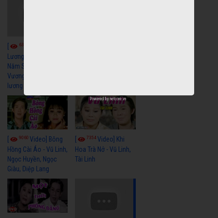
6042
[
Video] Quán
6328
[
Video] Cải
Nửa Khuya-Minh
Cảnh-Trọng Hữu
Lương Xưa : Rồi 30
Năm Sau - Minh
Vương Lệ Thủy | cải
lương xã hội hay nhất
Powered by
netcore.vn
9060
7354
[
Video] Bông
[
Video] Khi
Hồng Cài Áo - Vũ Linh,
Hoa Trà Nở - Vũ Linh,
Ngọc Huyền, Ngọc
Tài Linh
Giàu, Diệp Lang