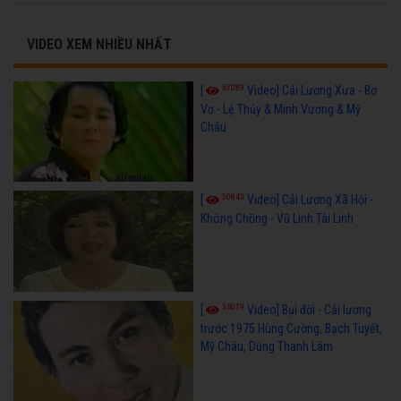
VIDEO XEM NHIỀU NHẤT
67089
[
Video] Cải Lương Xưa - Bơ
Vơ - Lệ Thủy & Minh Vương & Mỹ
Châu
50843
[
Video] Cải Lương Xã Hội -
Không Chồng - Vũ Linh Tài Linh
36019
[
Video] Bụi đời - Cải lương
trước 1975 Hùng Cường, Bạch Tuyết,
Mỹ Châu, Dũng Thanh Lâm