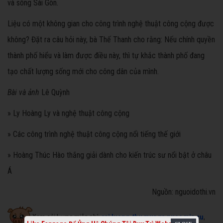
và sông Sài Gòn.
Liệu có một không gian cho công trình nghệ thuật công cộng được
không? Đặt ra câu hỏi này, bà Thế Thanh cho rằng: Nếu chính quyền
thành phố hiểu và làm được điều này, thì tự khắc thành phố đang
tạo chất lượng sống mới cho công dân của mình.
Bài và ảnh
Lê Quỳnh
» Ly Hoàng Ly và nghệ thuật công cộng
» Các công trình nghệ thuật công cộng nổi tiếng thế giới
» Hoàng Thúc Hào thắng giải dành cho kiến trúc sư nổi bật ở châu
Á
Nguồn: nguoidothi.vn
Xem cải lương miễn phí:
cai luong
,
thu mua xe nuoc mia cu
,