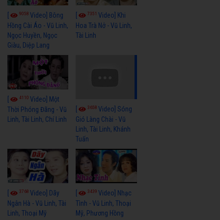
9058
7351
[
Video] Bông
[
Video] Khi
Hồng Cài Áo - Vũ Linh,
Hoa Trà Nở - Vũ Linh,
Ngọc Huyền, Ngọc
Tài Linh
Giàu, Diệp Lang
4110
[
Video] Một
3658
[
Video] Sóng
Thời Phóng Đãng - Vũ
Linh, Tài Linh, Chí Linh
Gió Làng Chài - Vũ
Linh, Tài Linh, Khánh
Tuấn
3768
3439
[
Video] Dãy
[
Video] Nhạc
Ngân Hà - Vũ Linh, Tài
Tình - Vũ Linh, Thoại
Linh, Thoại Mỹ
Mỹ, Phương Hồng