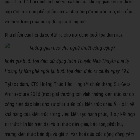
quan tâm tới bối cảnh lịch sử và xã hội của không gian nơi nó được
sắp đặt, mà còn phải phản ánh và đáp ứng được ước mơ, nhu cầu
và thực trạng của cộng đồng sử dụng nó?...
Khá nhiều câu hỏi được đặt ra cho nội dung buổi tọa đàm này.
Khán giả buổi tọa đàm sử dụng luôn Thuyền Nhà Thuyền của Ly
Hoàng Ly làm ghế ngồi tại buổi tọa đàm diễn ra chiều ngày 19.8
Tại tọa đàm, KTS Hoàng Thúc Hào – người chiến thắng Sia-Getz
Architecture 2016 (một giải thưởng tôn vinh những kiến trúc sư có
cống hiến đặc biệt cho sự phát triển của kiến trúc châu Á) - bàn về
khả năng của kiến trúc trong việc kiến tạo hạnh phúc, là sự kết hợp
tri thức hàn lân hiện đại và tri thức dân gian; bảo tồn, phát huy
những kiến thức bản địa và giá trị văn hoá của các cộng đồng yếm