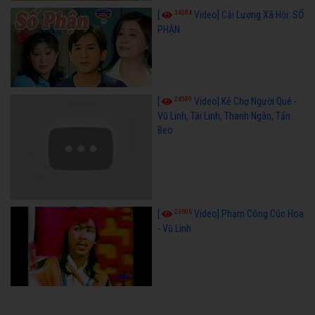
34584
[
Video] Cải Lương Xã Hội: SỐ
PHẬN
24589
[
Video] Kẻ Chợ Người Quê -
Vũ Linh, Tài Linh, Thanh Ngân, Tấn
Beo
23606
[
Video] Phạm Công Cúc Hoa
- Vũ Linh