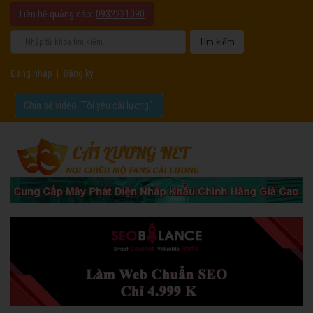
Liên hệ quảng cáo:
0932221090
Đăng nhập
|
Đăng ký
Chia sẻ video "Tôi yêu cải lương".