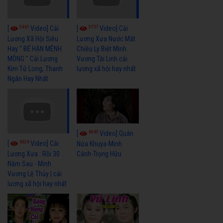
5461
5737
[
Video] Cải
[
Video] Cải
Lương Xã Hội Siêu
Lương Xưa Nước Mắt
Hay " BỂ HẬN MÊNH
Chiều Ly Biệt Minh
MÔNG " Cải Lương
Vương Tài Linh cải
Kim Tử Long, Thanh
lương xã hội hay nhất
Ngân Hay Nhất
6040
[
Video] Quán
6324
[
Video] Cải
Nửa Khuya-Minh
Cảnh-Trọng Hữu
Lương Xưa : Rồi 30
Năm Sau - Minh
Vương Lệ Thủy | cải
lương xã hội hay nhất