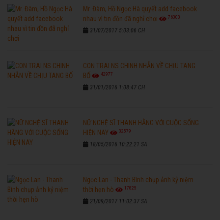
Mr. Đàm, Hồ Ngọc Hà quyết add facebook
76303
nhau vì tin đồn đã nghỉ chơi
31/07/2017 5:03:06 CH
CON TRAI NS CHINH NHẪN VỀ CHỊU TANG
42977
BỐ
31/01/2016 1:08:47 CH
NỮ NGHỆ SĨ THANH HẰNG VỚI CUỘC SỐNG
32579
HIỆN NAY
18/05/2016 10:22:21 SA
Ngọc Lan - Thanh Bình chụp ảnh kỷ niệm
17825
thời hẹn hò
21/09/2017 11:02:37 SA