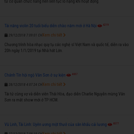
từ cơ quan chức năng nên liên tục lỗ nặng khi hoạt động.
4219
Tài năng violin 20 tuổi biểu diễn chào năm mới ở Hà Nội
Xem chi tiết
29/12/2018 7:09:01 CH
Chương trình hòa nhạc quy tụ các nghệ sĩ Việt Nam và quốc tế, diễn ra vào
20h ngày 1/1/2019 tại Nhà hát Lớn.
4657
Chánh Tín hội ngộ Vân Sơn ở sự kiện
Xem chi tiết
28/12/2018 4:07:24 CH
Tài tử cùng vợ và diễn viên Thái Hòa, đạo diễn Charlie Nguyễn mừng Vân
Sơn ra mắt show mới ở TP HCM.
6577
Vũ Linh, Tài Linh: Uyên ương một thưở của sân khấu cải lương
Xem chi tiết
27/12/2018 7:08:19 CH