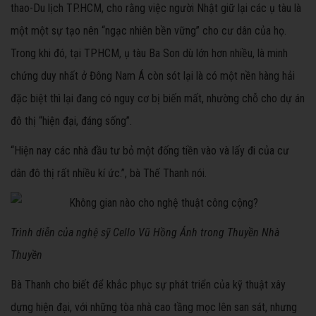
thao-Du lịch TP.HCM, cho rằng việc người Nhật giữ lại các ụ tàu là
một một sự tạo nên “ngạc nhiên bền vững” cho cư dân của họ.
Trong khi đó, tại TPHCM, ụ tàu Ba Son dù lớn hơn nhiều, là minh
chứng duy nhất ở Đông Nam Á còn sót lại là có một nền hàng hải
đặc biệt thì lại đang có nguy cơ bị biến mất, nhường chỗ cho dự án
đô thị “hiện đại, đáng sống”.
“Hiện nay các nhà đầu tư bỏ một đống tiền vào và lấy đi của cư
dân đô thị rất nhiều kí ức.”, bà Thế Thanh nói.
Trình diễn của nghệ sỹ Cello Vũ Hồng Ánh trong Thuyền Nhà
Thuyền
Bà Thanh cho biết để khắc phục sự phát triển của kỹ thuật xây
dựng hiện đại, với những tòa nhà cao tầng mọc lên san sát, nhưng