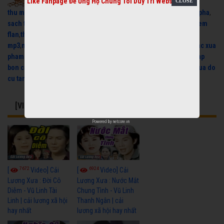
Like Fanpage Để Ủng Hộ Chúng Tôi Duy Trì Website
thu mua do cu
,
may phat dien cu
,
Hát Chầu Văn
,
máy phát điện 3 pha
,
sach toi pham hoc
,
trich doan cai luong
,
thu mua may lanh cu
,
kem
flan
,
the hinh
,
nhac que huong mp3
,
nhac han mp3
,
nhac dance
mp3
,
nhac dance remix
,
nhac cho ba bau
,
nhac dong que mp3
,
nhac xua
pham hong que
,
thu mua may phat dien
,
thu mua laptop cu
,
sua nap
bon cau thong minh
,
sua bon cau thong minh
,
may lanh cu
,
thu mua do
cu tan binh
,
laptop cu
[VIDEO] CÓ THỂ BẠN QUAN TÂM
Powered by
netcore.vn
7672
6924
[
Video] Cải
[
Video] Cải
Lương Xưa : Đời Cô
Lương Xưa : Nước Mắt
Diễm - Vũ Linh Tài
Chung Tình - Vũ Linh
Linh | cải lương xã hội
Thanh Ngân | cải
hay nhất
lương xã hội hay nhất