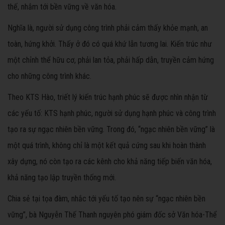
thế, nhắm tới bền vững về văn hóa.
Nghĩa là, người sử dụng công trình phải cảm thấy khỏe mạnh, an
toàn, hứng khởi. Thấy ở đó có quá khứ lẫn tương lai. Kiến trúc như
một chỉnh thể hữu cơ, phải lan tỏa, phải hấp dẫn, truyền cảm hứng
cho những công trình khác.
Theo KTS Hào, triết lý kiến trúc hạnh phúc sẽ được nhìn nhận từ
các yếu tố: KTS hạnh phúc, người sử dụng hạnh phúc và công trình
tạo ra sự ngạc nhiên bền vững. Trong đó, “ngạc nhiên bền vững” là
một quá trình, không chỉ là một kết quả cứng sau khi hoàn thành
xây dựng, nó còn tạo ra các kênh cho khả năng tiếp biến văn hóa,
khả năng tạo lập truyền thống mới.
Chia sẻ tại tọa đàm, nhắc tới yếu tố tạo nên sự “ngạc nhiên bền
vững”, bà Nguyễn Thế Thanh nguyên phó giám đốc sở Văn hóa-Thể