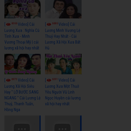
6066
6686
[
Video] Cải
[
Video] Cải
Lương Xưa : Nghĩa Cũ
Lương Minh Vương Lệ
Tình Xưa - Minh
Thuỷ Hay Nhất - Cải
Vương Thoại Mỹ | cải
Lương Xã Hội Xưa Bất
lương xã hội hay nhất
Hủ
6975
6391
[
Video] Cải
[
Video] Cải
Lương Xã Hội Siêu
Lương Xưa Một Thuở
Hay " LỠ BƯỚC SANG
Yêu Người Vũ Linh
NGANG " Cải Lương Lệ
Ngọc Huyền cải lương
Thuỷ, Thanh Tuấn,
xã hội hay nhất
Hồng Nga