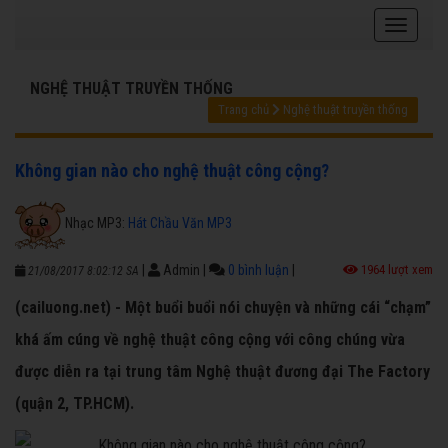
NGHỆ THUẬT TRUYỀN THỐNG
Trang chủ
Nghệ thuật truyền thống
Không gian nào cho nghệ thuật công cộng?
Nhạc MP3:
Hát Chầu Văn MP3
|
Admin
|
0 bình luận
|
1964 lượt xem
21/08/2017 8:02:12 SA
(cailuong.net) - Một buổi buổi nói chuyện và những cái “chạm”
khá ấm cúng về nghệ thuật công cộng với công chúng vừa
được diễn ra tại trung tâm Nghệ thuật đương đại The Factory
(quận 2, TP.HCM).