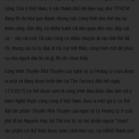
cộng. Còn ở Việt Nam, ở các thành phố lớn hiện nay, như TP.HCM
đang đô thị hóa quá nhanh, nhưng các công trình như thế này lại
thiếu vắng. Gần đây, có nhiều tranh cãi liên quan đến việc đập cái
cũ – xây cái mới. Dù sao cũng có nhiều chuyện đi vào tình thế đã
rồi, nhưng cái cũ bị đập đi rồi, mà tinh thần, công trình mới để phục
vụ cho người dân là cái gì, thì chị chưa thấy...
Công trình
Thuyền Nhà Thuyền
của nghệ sỹ Ly Hoàng Ly (vừa được
ra mắt và đang được triển lãm tại The Factory đến hết ngày
17.9.2017) có thể được xem là công trình điêu khắc đầu tiên với ý
niệm Nghệ thuật công cộng ở Việt Nam. Đưa ra một gợi ý, có thể
đặt tác phẩm
Thuyền Nhà Thuyền
của nghệ sỹ Ly Hoàng Ly ở cuối
phố đi bộ Nguyễn Huệ, bà Thế mô tả: từ tác phẩm người “chạm”
tác phẩm có thể thấy được toàn cảnh khu vực, cả UBND thành phố