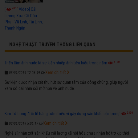
4016
[
Video] Cải
Lương Xưa Cô Dâu
Phụ - Vũ Linh, Tài Linh,
Thanh Ngân
NGHỆ THUẬT TRUYỀN THỐNG LIÊN QUAN
5130
Triển lãm ảnh nude là sự kiện nhiếp ảnh tiêu biểu trong năm
Xem chi tiết
03/01/2019 12:03:49 CH
Sự kiện được nhận xét thu hút sự quan tâm của công chúng, giúp người
xem có cái nhìn cởi mở hơn về ảnh nude.
5350
Kim Tử Long: 'Tôi lỗ hàng trăm triệu vì gây dựng sân khấu cải lương'
Xem chi tiết
02/01/2019 5:06:17 CH
Nghệ sĩ nhận xét sân khấu cải lương xã hội hóa chưa nhận hỗ trợ kịp thời