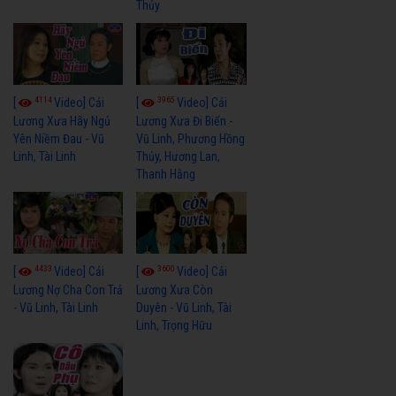
Thủy
4114
3965
[
Video] Cải
[
Video] Cải
Lương Xưa Hãy Ngủ
Lương Xưa Đi Biển -
Yên Niềm Đau - Vũ
Vũ Linh, Phương Hồng
Linh, Tài Linh
Thủy, Hương Lan,
Thanh Hằng
4433
3600
[
Video] Cải
[
Video] Cải
Lương Nợ Cha Con Trả
Lương Xưa Còn
- Vũ Linh, Tài Linh
Duyên - Vũ Linh, Tài
Linh, Trọng Hữu