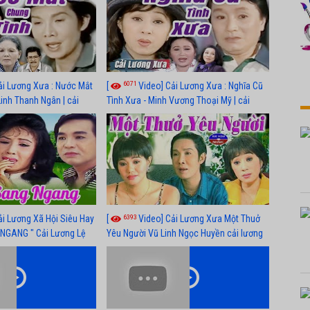
6071
ải Lương Xưa : Nước Mắt
[
Video] Cải Lương Xưa : Nghĩa Cũ
Linh Thanh Ngân | cải
Tình Xưa - Minh Vương Thoại Mỹ | cải
 nhất
lương xã hội hay nhất
6393
ải Lương Xã Hội Siêu Hay
[
Video] Cải Lương Xưa Một Thuở
NGANG " Cải Lương Lệ
Yêu Người Vũ Linh Ngọc Huyền cải lương
n, Hồng Nga
xã hội hay nhất