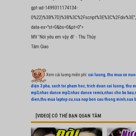
gpt-ad-1499311174134-
0%22)%3B%7D)%3B%3C%2Fscript%3E%3C%2Fdiv%3E","size":"
data-ex="st=0&bs=0&pt=0">
MV 'Nói yêu em vậy đi' - Thu Thủy
Tâm Giao
Xem cải lương miễn phí:
cai luong
,
thu mua xe nuo
điện 3 pha
,
sach toi pham hoc
,
trich doan cai luong
,
thu m
mp3
,
nhac dance mp3
,
nhac dance remix
,
nhac cho ba bau
,
dien
,
thu mua laptop cu
,
sua nap bon cau thong minh
,
sua 
[VIDEO] CÓ THỂ BẠN QUAN TÂM