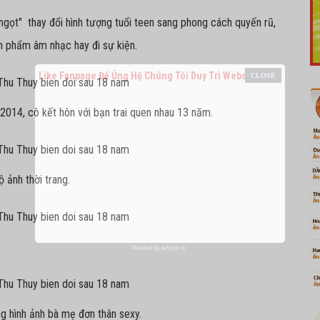
 ngọt" thay đổi hình tượng tuổi teen sang phong cách quyến rũ,
n phẩm âm nhạc hay đi sự kiện.
Like Fanpage Để Ủng Hộ Chúng Tôi Duy Trì Website
014, cô kết hôn với bạn trai quen nhau 13 năm.
 ảnh thời trang.
Powered by
netcore.vn
g hình ảnh bà mẹ đơn thân sexy.