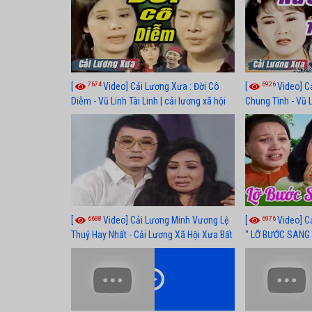
7674
6926
[
Video] Cải Lương Xưa : Đời Cô
[
Video] C
Diễm - Vũ Linh Tài Linh | cải lương xã hội
Chung Tình - Vũ 
hay nhất
lương xã hội hay
6688
6976
[
Video] Cải Lương Minh Vương Lệ
[
Video] C
Thuỷ Hay Nhất - Cải Lương Xã Hội Xưa Bất
" LỠ BƯỚC SANG 
Hủ
Thuỷ, Thanh Tuấ