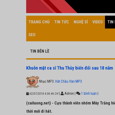
TRANG CHỦ
TIN TỨC
NGHỆ SĨ
VIDEO
TIN 
SEO
TIN BÊN LỀ
Khuôn mặt ca sĩ Thu Thủy biến đổi sau 18 năm
Nhạc MP3:
Hát Chầu Văn MP3
|
Admin
|
1 bình luận
|
02/07/2018 4:06:46 CH
(cailuong.net) - Cựu thành viên nhóm Mây Trắng hi
thời mới đi hát.