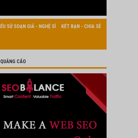
IỂU SỬ SOẠN GIẢ - NGHỆ SĨ
KẾT BẠN - CHIA SẺ
QUẢNG CÁO