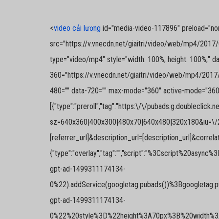
<
video cải lương
id="media-video-117896" preload="none"
src="https://v.vnecdn.net/giaitri/video/web/mp4/201
type="video/mp4" style="width: 100%; height: 100%;" da
360="https://v.vnecdn.net/giaitri/video/web/mp4/201
480="" data-720="" max-mode="360" active-mode="360" a
[{"type":"preroll","tag":"https:\/\/pubads.g.doubleclick
sz=640x360|400x300|480x70|640x480|320x180&iu=\/27
[referrer_url]&description_url=[description_url]&correlat
{"type":"overlay","tag":"","script":"%3Cscript
gpt-ad-1499311174134-
0%22).addService(googletag.pubads())%3Bgoogletag.
gpt-ad-1499311174134-
0%22%20style%3D%22height%3A70px%3B%20width%3A4