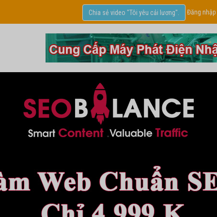
Đăng nhập
Chia sẻ video "Tôi yêu cải lương".