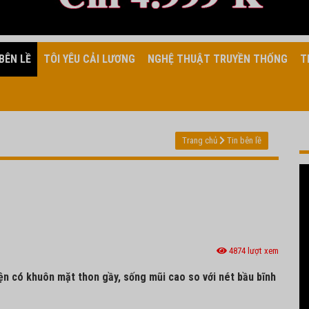
BÊN LỀ
TÔI YÊU CẢI LƯƠNG
NGHỆ THUẬT TRUYỀN THỐNG
T
Trang chủ
Tin bên lề
4874 lượt xem
ện có khuôn mặt thon gầy, sống mũi cao so với nét bầu bĩnh