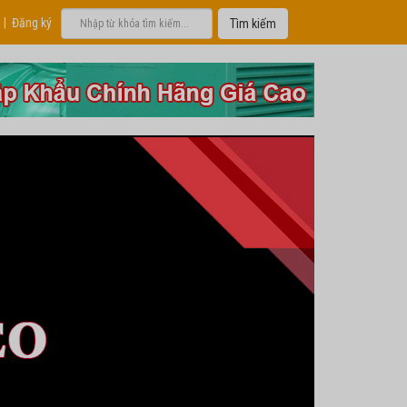
|
Đăng ký