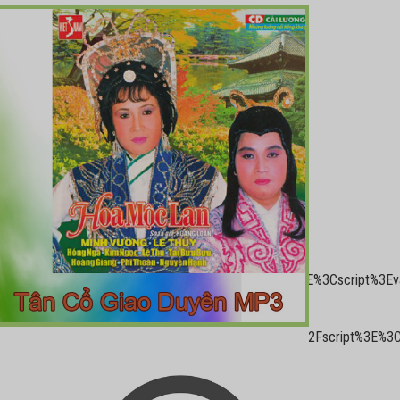
put=vast&unviewed_position_start=1&url=
gservices.com%2Ftag%2Fjs%2Fgpt.js%22%3E%3C%2Fscript%3E%3Cscri
tyDivs()%3Bgoogletag.enableServices()%3B%7D)%3B%3C%2Fscript%3E%3
oogletag.display(%22div-