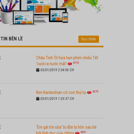
TIN BÊN LỀ
Đọc thêm
Châu Tinh Trì hứa hẹn phim chiếu Tết
6770
'cười ra nước mắt'
03/01/2019 2:04:06 CH
6270
Kim Kardashian có con thứ tư
03/01/2019 1:03:37 CH
'Em gái trà sữa' bị đồn ly hôn sau bê
6591
bối tình dục của chồng