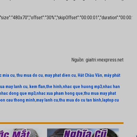
480x70","offset":"30%","skipOffset":"00:00:01","duration":"00:00:15"
Nguồn: giaitri.vnexpress.net
c mia cu
,
thu mua do cu
,
may phat dien cu
,
Hát Chầu Văn
,
máy phát
ua may lanh cu
,
kem flan
,
the hinh
,
nhac que huong mp3
,
nhac han
nhac dong que mp3
,
nhac xua pham hong que
,
thu mua may phat
bon cau thong minh
,
may lanh cu
,
thu mua do cu tan binh
,
laptop cu