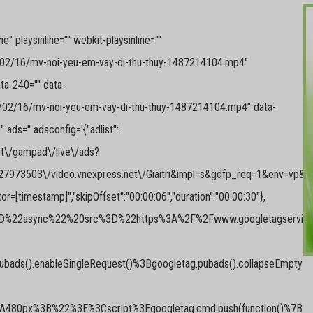
 playsinline="" webkit-playsinline=""
7/02/16/mv-noi-yeu-em-vay-di-thu-thuy-1487214104.mp4"
ta-240="" data-
7/02/16/mv-noi-yeu-em-vay-di-thu-thuy-1487214104.mp4" data-
ds='' adsconfig='{"adlist":
.net\/gampad\/live\/ads?
973503\/video.vnexpress.net\/Giaitri&impl=s&gdfp_req=1&env=vp&out
or=[timestamp]","skipOffset":"00:00:06","duration":"00:00:30"},
%20async%3D%22async%22%20src%3D%22https%3A%2F%2Fwww.googleta
pubads().enableSingleRequest()%3Bgoogletag.pubads().collapseEmp
80px%3B%22%3E%3Cscript%3Egoogletag.cmd.push(function()%7B%20g