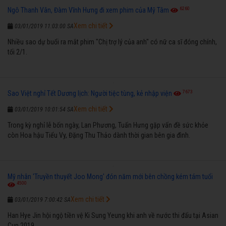
6260
Ngô Thanh Vân, Đàm Vĩnh Hưng đi xem phim của Mỹ Tâm
Xem chi tiết
03/01/2019 11:03:00 SA
Nhiều sao dự buổi ra mắt phim "Chị trợ lý của anh" có nữ ca sĩ đóng chính,
tối 2/1.
7673
Sao Việt nghỉ Tết Dương lịch: Người tiệc tùng, kẻ nhập viện
Xem chi tiết
03/01/2019 10:01:54 SA
Trong kỳ nghỉ lễ bốn ngày, Lan Phương, Tuấn Hưng gặp vấn đề sức khỏe
còn Hoa hậu Tiểu Vy, Đặng Thu Thảo dành thời gian bên gia đình.
Mỹ nhân 'Truyền thuyết Joo Mong' đón năm mới bên chồng kém tám tuổi
4500
Xem chi tiết
03/01/2019 7:00:42 SA
Han Hye Jin hội ngộ tiền vệ Ki Sung Yeung khi anh về nước thi đấu tại Asian
Cup 2019.