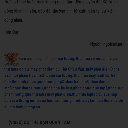
Hoàng Phúc hoàn toàn không quan tâm đến chuyện đó. Kể từ khi
công khai tình yêu, cặp đôi thường tình tứ xuất hiện tại sự kiện
cùng nhau.
Hân Quy
Nguồn: ngoisao.net
Xem cải lương miễn phí:
cai luong
,
thu mua xe nuoc mia cu
,
thu mua do cu
,
may phat dien cu
,
Hát Chầu Văn
,
máy phát điện 3 pha
,
sach toi pham hoc
,
trich doan cai luong
,
thu mua may lanh cu
,
kem
flan
,
the hinh
,
nhac que huong mp3
,
nhac han mp3
,
nhac dance
mp3
,
nhac dance remix
,
nhac cho ba bau
,
nhac dong que mp3
,
nhac xua
pham hong que
,
thu mua may phat dien
,
thu mua laptop cu
,
sua nap
bon cau thong minh
,
sua bon cau thong minh
,
may lanh cu
,
thu mua do
cu tan binh
,
laptop cu
[VIDEO] CÓ THỂ BẠN QUAN TÂM