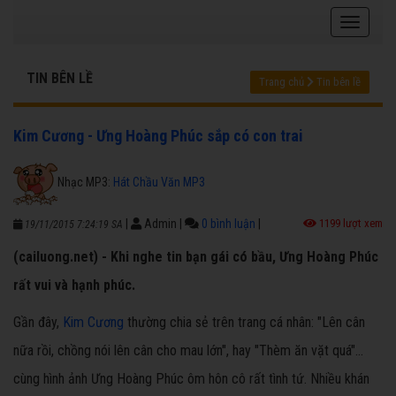
TIN BÊN LỀ
Trang chủ
Tin bên lề
Kim Cương - Ưng Hoàng Phúc sắp có con trai
Nhạc MP3:
Hát Chầu Văn MP3
|
Admin
|
0 bình luận
|
1199 lượt xem
19/11/2015 7:24:19 SA
(cailuong.net) - Khi nghe tin bạn gái có bầu, Ưng Hoàng Phúc
rất vui và hạnh phúc.
Gần đây,
Kim Cương
thường chia sẻ trên trang cá nhân: "Lên cân
nữa rồi, chồng nói lên cân cho mau lớn", hay "Thèm ăn vặt quá"...
cùng hình ảnh Ưng Hoàng Phúc ôm hôn cô rất tình tứ. Nhiều khán