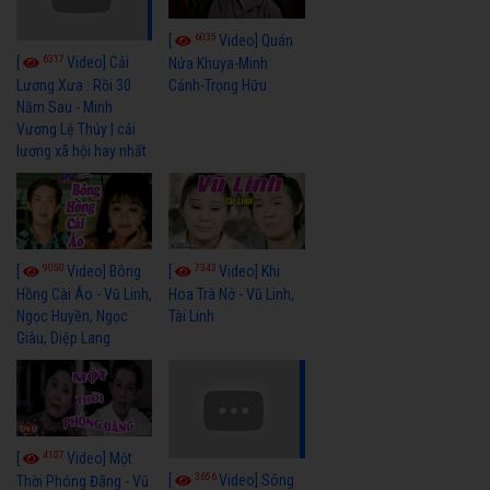
6035
[
Video] Quán
6317
[
Video] Cải
Nửa Khuya-Minh
Cảnh-Trọng Hữu
Lương Xưa : Rồi 30
Năm Sau - Minh
Vương Lệ Thủy | cải
lương xã hội hay nhất
9050
7343
[
Video] Bông
[
Video] Khi
Hồng Cài Áo - Vũ Linh,
Hoa Trà Nở - Vũ Linh,
Ngọc Huyền, Ngọc
Tài Linh
Giàu, Diệp Lang
4107
[
Video] Một
3656
[
Video] Sóng
Thời Phóng Đãng - Vũ