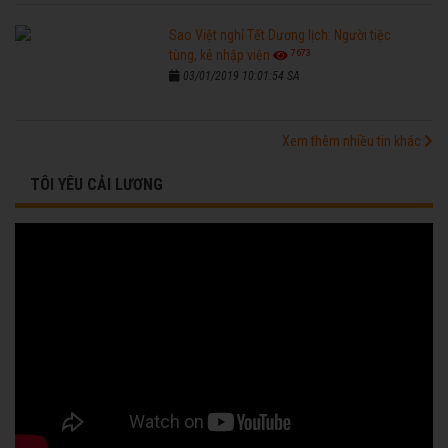
Sao Việt nghỉ Tết Dương lịch: Người tiệc
7673
tùng, kẻ nhập viện
03/01/2019 10:01:54 SA
Xem thêm nhiều tin khác
TÔI YÊU CẢI LƯƠNG