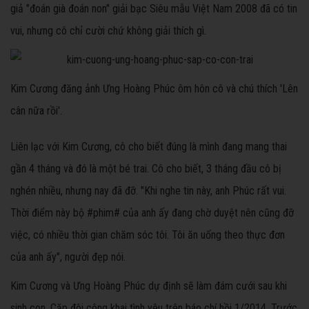
giả "đoán già đoán non" giải bạc Siêu mẫu Việt Nam 2008 đã có tin
vui, nhưng cô chỉ cười chứ không giải thích gì.
Kim Cương đăng ảnh Ưng Hoàng Phúc ôm hôn cô và chú thích 'Lên
cân nữa rồi'.
Liên lạc với Kim Cương, cô cho biết đúng là mình đang mang thai
gần 4 tháng và đó là một bé trai. Cô cho biết, 3 tháng đầu cô bị
nghén nhiều, nhưng nay đã đỡ. "Khi nghe tin này, anh Phúc rất vui.
Thời điểm này bộ #phim# của anh ấy đang chờ duyệt nên cũng đỡ
việc, có nhiều thời gian chăm sóc tôi. Tôi ăn uống theo thực đơn
của anh ấy", người đẹp nói.
Kim Cương và Ưng Hoàng Phúc dự định sẽ làm đám cưới sau khi
sinh con. Cặp đôi công khai tình yêu trên báo chí hồi 1/2014. Trước