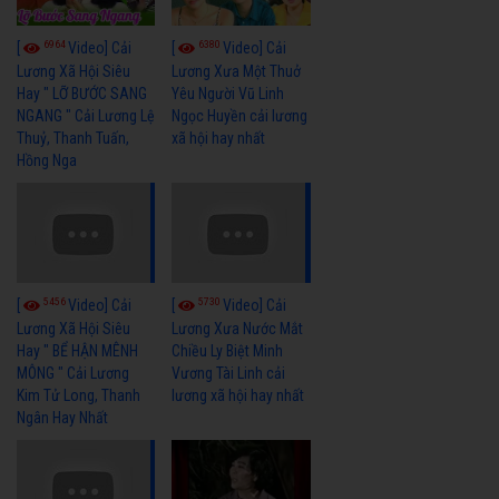
6964
6380
[
Video] Cải
[
Video] Cải
Lương Xã Hội Siêu
Lương Xưa Một Thuở
Hay " LỠ BƯỚC SANG
Yêu Người Vũ Linh
NGANG " Cải Lương Lệ
Ngọc Huyền cải lương
Thuỷ, Thanh Tuấn,
xã hội hay nhất
Hồng Nga
5456
5730
[
Video] Cải
[
Video] Cải
Lương Xã Hội Siêu
Lương Xưa Nước Mắt
Hay " BỂ HẬN MÊNH
Chiều Ly Biệt Minh
MÔNG " Cải Lương
Vương Tài Linh cải
Kim Tử Long, Thanh
lương xã hội hay nhất
Ngân Hay Nhất