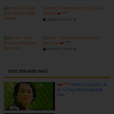
NỮ NGHỆ SĨ THANH HẰNG VỚI CUỘC SỐNG
32571
HIỆN NAY
18/05/2016 10:22:21 SA
Ngọc Lan - Thanh Bình chụp ảnh kỷ niệm
17818
thời hẹn hò
21/09/2017 11:02:37 SA
VIDEO XEM NHIỀU NHẤT
67084
[
Video] Cải Lương Xưa - Bơ
Vơ - Lệ Thủy & Minh Vương & Mỹ
Châu