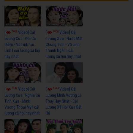
7658
6908
[
Video] Cải
[
Video] Cải
Lương Xưa : Đời Cô
Lương Xưa : Nước Mắt
Diễm - Vũ Linh Tài
Chung Tình - Vũ Linh
Linh | cải lương xã hội
Thanh Ngân | cải
hay nhất
lương xã hội hay nhất
6047
6674
[
Video] Cải
[
Video] Cải
Lương Xưa : Nghĩa Cũ
Lương Minh Vương Lệ
Tình Xưa - Minh
Thuỷ Hay Nhất - Cải
Vương Thoại Mỹ | cải
Lương Xã Hội Xưa Bất
lương xã hội hay nhất
Hủ