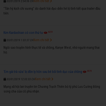
Xem chi tiết
03/01/2019 2:04:06 CH
"Tân hỷ kịch chi vương" do danh hài đạo diễn hé lộ tình tiết qua trailer đầu
tiên.
6259
Kim Kardashian có con thứ tư
Xem chi tiết
03/01/2019 1:03:37 CH
Ngôi sao truyền hình thực tế và chồng, Kanye West, nhờ người mang thai
hộ.
6578
'Em gái trà sữa' bị đồn ly hôn sau bê bối tình dục của chồng
Xem chi tiết
03/01/2019 12:03:33 CH
Mạng xã hội lan truyền tin Chương Trạch Thiên bỏ tỷ phú Lưu Cường Đông
song cha của cô phủ nhận.