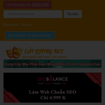
Liên hệ quảng cáo:
0932221090
Đăng nhập
|
Đăng ký
Chia sẻ video "Tôi yêu cải lương".