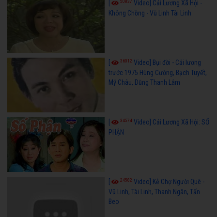
50837
[
Video] Cải Lương Xã Hội -
Không Chồng - Vũ Linh Tài Linh
36012
[
Video] Bụi đời - Cải lương
trước 1975 Hùng Cường, Bạch Tuyết,
Mỹ Châu, Dũng Thanh Lâm
34574
[
Video] Cải Lương Xã Hội: SỐ
PHẬN
24582
[
Video] Kẻ Chợ Người Quê -
Vũ Linh, Tài Linh, Thanh Ngân, Tấn
Beo