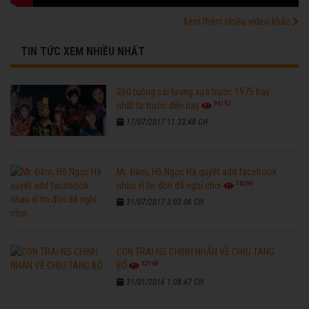
Xem thêm nhiều video khác
TIN TỨC XEM NHIỀU NHẤT
260 tuồng cải lương xưa trước 1975 hay
96192
nhất từ trước đến nay
17/07/2017 11:33:48 CH
Mr. Đàm, Hồ Ngọc Hà quyết add facebook
76298
nhau vì tin đồn đã nghỉ chơi
31/07/2017 5:03:06 CH
CON TRAI NS CHINH NHẪN VỀ CHỊU TANG
42968
BỐ
31/01/2016 1:08:47 CH