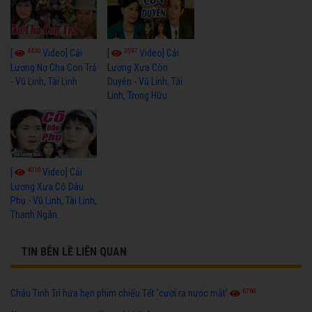
4430
3597
[
Video] Cải
[
Video] Cải
Lương Nợ Cha Con Trả
Lương Xưa Còn
- Vũ Linh, Tài Linh
Duyên - Vũ Linh, Tài
Linh, Trọng Hữu
4010
[
Video] Cải
Lương Xưa Cô Dâu
Phụ - Vũ Linh, Tài Linh,
Thanh Ngân
TIN BÊN LỀ LIÊN QUAN
6760
Châu Tinh Trì hứa hẹn phim chiếu Tết 'cười ra nước mắt'