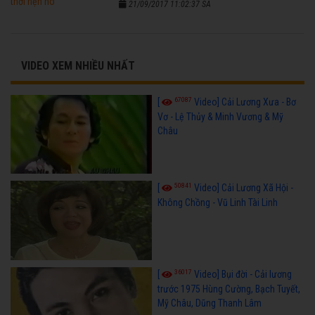
21/09/2017 11:02:37 SA
VIDEO XEM NHIỀU NHẤT
67087
[
Video] Cải Lương Xưa - Bơ
Vơ - Lệ Thủy & Minh Vương & Mỹ
Châu
50841
[
Video] Cải Lương Xã Hội -
Không Chồng - Vũ Linh Tài Linh
36017
[
Video] Bụi đời - Cải lương
trước 1975 Hùng Cường, Bạch Tuyết,
Mỹ Châu, Dũng Thanh Lâm