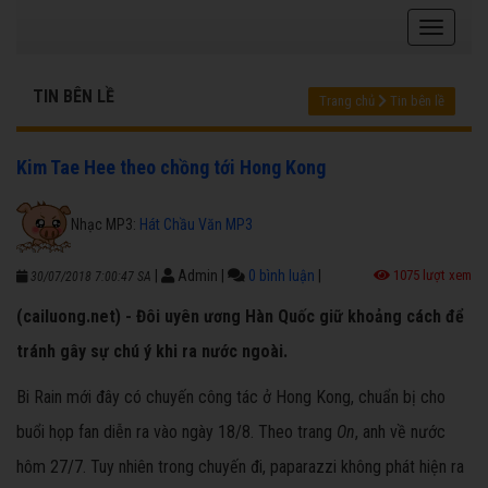
TIN BÊN LỀ
Trang chủ
Tin bên lề
Kim Tae Hee theo chồng tới Hong Kong
Nhạc MP3:
Hát Chầu Văn MP3
|
Admin
|
0 bình luận
|
1075 lượt xem
30/07/2018 7:00:47 SA
(cailuong.net) - Đôi uyên ương Hàn Quốc giữ khoảng cách để
tránh gây sự chú ý khi ra nước ngoài.
Bi Rain mới đây có chuyến công tác ở Hong Kong, chuẩn bị cho
buổi họp fan diễn ra vào ngày 18/8. Theo trang
On
, anh về nước
hôm 27/7. Tuy nhiên trong chuyến đi, paparazzi không phát hiện ra