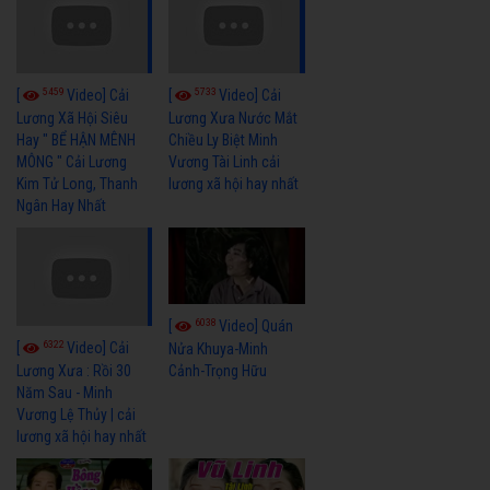
5459
5733
[
Video] Cải
[
Video] Cải
Lương Xã Hội Siêu
Lương Xưa Nước Mắt
Hay " BỂ HẬN MÊNH
Chiều Ly Biệt Minh
MÔNG " Cải Lương
Vương Tài Linh cải
Kim Tử Long, Thanh
lương xã hội hay nhất
Ngân Hay Nhất
6038
[
Video] Quán
6322
[
Video] Cải
Nửa Khuya-Minh
Cảnh-Trọng Hữu
Lương Xưa : Rồi 30
Năm Sau - Minh
Vương Lệ Thủy | cải
lương xã hội hay nhất