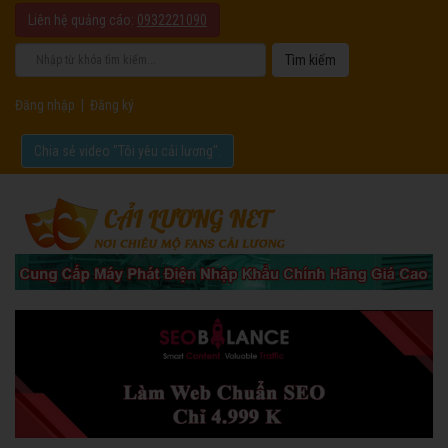
Liên hệ quảng cáo:
0932221090
Đăng nhập
|
Đăng ký
Chia sẻ video "Tôi yêu cải lương".