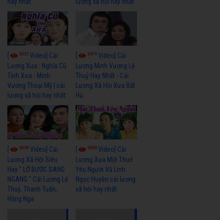
hay nhất
lương xã hội hay nhất
6055
6679
[
Video] Cải
[
Video] Cải
Lương Xưa : Nghĩa Cũ
Lương Minh Vương Lệ
Tình Xưa - Minh
Thuỷ Hay Nhất - Cải
Vương Thoại Mỹ | cải
Lương Xã Hội Xưa Bất
lương xã hội hay nhất
Hủ
6969
6388
[
Video] Cải
[
Video] Cải
Lương Xã Hội Siêu
Lương Xưa Một Thuở
Hay " LỠ BƯỚC SANG
Yêu Người Vũ Linh
NGANG " Cải Lương Lệ
Ngọc Huyền cải lương
Thuỷ, Thanh Tuấn,
xã hội hay nhất
Hồng Nga