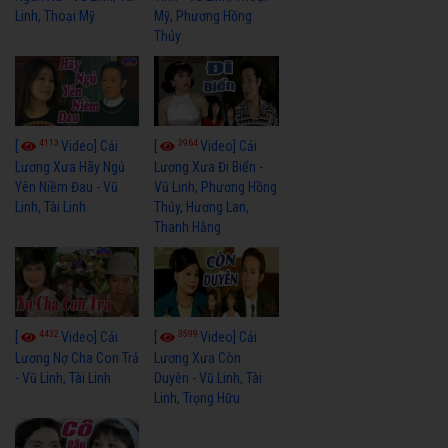
Linh, Thoại Mỹ
Mỹ, Phương Hồng
Thủy
4113
3964
[
Video] Cải
[
Video] Cải
Lương Xưa Hãy Ngủ
Lương Xưa Đi Biển -
Yên Niềm Đau - Vũ
Vũ Linh, Phương Hồng
Linh, Tài Linh
Thủy, Hương Lan,
Thanh Hằng
4432
3599
[
Video] Cải
[
Video] Cải
Lương Nợ Cha Con Trả
Lương Xưa Còn
- Vũ Linh, Tài Linh
Duyên - Vũ Linh, Tài
Linh, Trọng Hữu