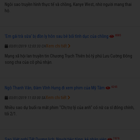
Ngôi sao truyền hình thực tế và chồng, Kanye West, nhờ người mang thai
hộ.
6585
'Em gái trà sữa' bị đồn ly hôn sau bê bối tình dục của chồng
Xem chi tiết
03/01/2019 12:03:33 CH
Mạng xã hội lan truyền tin Chương Trạch Thiên bỏ tỷ phú Lưu Cường Đông
song cha của cô phủ nhận.
6265
Ngô Thanh Vân, Đàm Vĩnh Hưng đi xem phim của Mỹ Tâm
Xem chi tiết
03/01/2019 11:03:00 SA
Nhiều sao dự buổi ra mắt phim "Chị trợ lý của anh" có nữ ca sĩ đóng chính,
tối 2/1.
7676
Sao Việt nghỉ Tết Dương lịch: Người tiệc tùng, kẻ nhập viện