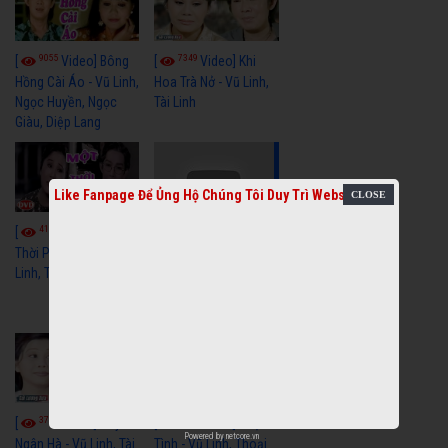
9055
7349
[
Video] Bông
[
Video] Khi
Hồng Cài Áo - Vũ Linh,
Hoa Trà Nở - Vũ Linh,
Ngọc Huyền, Ngọc
Tài Linh
Giàu, Diệp Lang
Like Fanpage Để Ủng Hộ Chúng Tôi Duy Trì Website
4109
[
Video] Một
3657
[
Video] Sóng
Thời Phóng Đãng - Vũ
Linh, Tài Linh, Chí Linh
Gió Làng Chài - Vũ
Linh, Tài Linh, Khánh
Tuấn
3766
3438
[
Video] Dãy
[
Video] Nhạc
Powered by
netcore.vn
Ngân Hà - Vũ Linh, Tài
Tình - Vũ Linh, Thoại