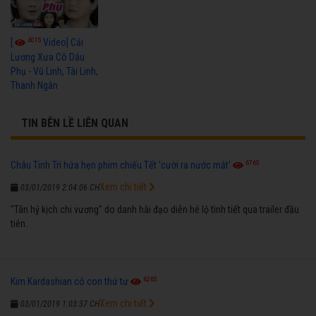
4015
[
Video] Cải
Lương Xưa Cô Dâu
Phụ - Vũ Linh, Tài Linh,
Thanh Ngân
TIN BÊN LỀ LIÊN QUAN
6765
Châu Tinh Trì hứa hẹn phim chiếu Tết 'cười ra nước mắt'
Xem chi tiết
03/01/2019 2:04:06 CH
"Tân hỷ kịch chi vương" do danh hài đạo diễn hé lộ tình tiết qua trailer đầu
tiên.
6265
Kim Kardashian có con thứ tư
Xem chi tiết
03/01/2019 1:03:37 CH