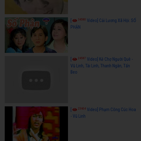
34580
[
Video] Cải Lương Xã Hội: SỐ
PHẬN
24587
[
Video] Kẻ Chợ Người Quê -
Vũ Linh, Tài Linh, Thanh Ngân, Tấn
Beo
23604
[
Video] Phạm Công Cúc Hoa
- Vũ Linh