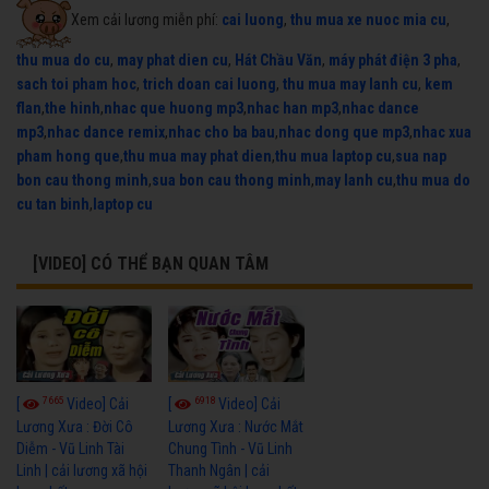
Xem cải lương miễn phí:
cai luong
,
thu mua xe nuoc mia cu
,
thu mua do cu
,
may phat dien cu
,
Hát Chầu Văn
,
máy phát điện 3 pha
,
sach toi pham hoc
,
trich doan cai luong
,
thu mua may lanh cu
,
kem
flan
,
the hinh
,
nhac que huong mp3
,
nhac han mp3
,
nhac dance
mp3
,
nhac dance remix
,
nhac cho ba bau
,
nhac dong que mp3
,
nhac xua
pham hong que
,
thu mua may phat dien
,
thu mua laptop cu
,
sua nap
bon cau thong minh
,
sua bon cau thong minh
,
may lanh cu
,
thu mua do
cu tan binh
,
laptop cu
[VIDEO] CÓ THỂ BẠN QUAN TÂM
7665
6918
[
Video] Cải
[
Video] Cải
Lương Xưa : Đời Cô
Lương Xưa : Nước Mắt
Diễm - Vũ Linh Tài
Chung Tình - Vũ Linh
Linh | cải lương xã hội
Thanh Ngân | cải