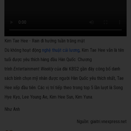
Kim Tae Hee - Rain đi hưởng tuần trăng mật
Dù không hoạt động
nghệ thuật cải lương
, Kim Tae Hee vẫn là tên
tuổi được yêu thích hàng đầu Hàn Quốc. Chương
trình
Entertainment Weekly
của đài KBS2 gần đây công bố danh
sách bình chọn mỹ nhân được người Hàn Quốc yêu thích nhất, Tae
Hee xếp đầu tiên. Các vị trí tiếp theo trong top 5 lần lượt là Song
Hye Kyo, Lee Young Ae, Kim Hee Sun, Kim Yuna.
Như Anh
Nguồn: giaitri.vnexpress.net