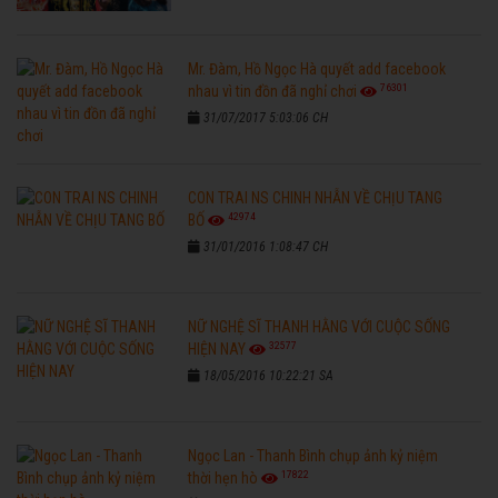
Mr. Đàm, Hồ Ngọc Hà quyết add facebook
76301
nhau vì tin đồn đã nghỉ chơi
31/07/2017 5:03:06 CH
CON TRAI NS CHINH NHẪN VỀ CHỊU TANG
42974
BỐ
31/01/2016 1:08:47 CH
NỮ NGHỆ SĨ THANH HẰNG VỚI CUỘC SỐNG
32577
HIỆN NAY
18/05/2016 10:22:21 SA
Ngọc Lan - Thanh Bình chụp ảnh kỷ niệm
17822
thời hẹn hò