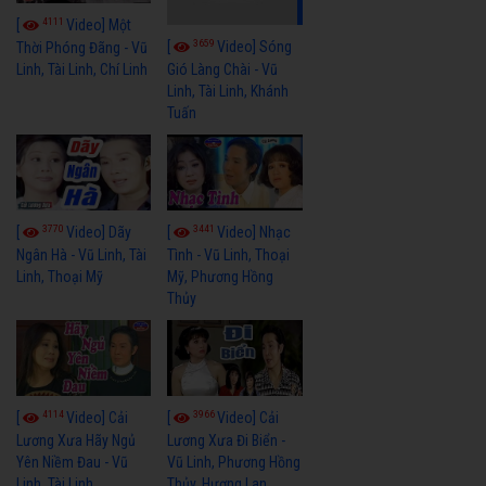
4111
[
Video] Một
3659
[
Video] Sóng
Thời Phóng Đãng - Vũ
Linh, Tài Linh, Chí Linh
Gió Làng Chài - Vũ
Linh, Tài Linh, Khánh
Tuấn
3770
3441
[
Video] Dãy
[
Video] Nhạc
Ngân Hà - Vũ Linh, Tài
Tình - Vũ Linh, Thoại
Linh, Thoại Mỹ
Mỹ, Phương Hồng
Thủy
4114
3966
[
Video] Cải
[
Video] Cải
Lương Xưa Hãy Ngủ
Lương Xưa Đi Biển -
Yên Niềm Đau - Vũ
Vũ Linh, Phương Hồng
Linh, Tài Linh
Thủy, Hương Lan,