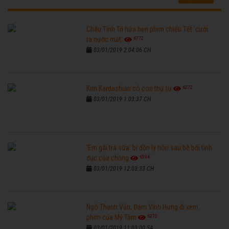
Châu Tinh Trì hứa hẹn phim chiếu Tết 'cười
6772
ra nước mắt'
03/01/2019 2:04:06 CH
6272
Kim Kardashian có con thứ tư
03/01/2019 1:03:37 CH
'Em gái trà sữa' bị đồn ly hôn sau bê bối tình
6594
dục của chồng
03/01/2019 12:03:33 CH
Ngô Thanh Vân, Đàm Vĩnh Hưng đi xem
6272
phim của Mỹ Tâm
03/01/2019 11:03:00 SA