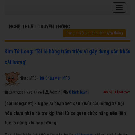
NGHỆ THUẬT TRUYỀN THỐNG
Trang chủ
Nghệ thuật truyền thống
Kim Tử Long: 'Tôi lỗ hàng trăm triệu vì gây dựng sân khấu
cải lương'
Nhạc MP3:
Hát Chầu Văn MP3
|
Admin
|
0 bình luận
|
5354 lượt xem
02/01/2019 5:06:17 CH
(cailuong.net) - Nghệ sĩ nhận xét sân khấu cải lương xã hội
hóa chưa nhận hỗ trợ kịp thời từ cơ quan chức năng nên liên
tục lỗ nặng khi hoạt động.