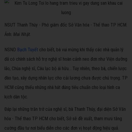
NSƯT Thanh Thúy - Phó giám đốc Sở Văn hóa - Thể thao TP HCM.
Ảnh:
Mai Nhật.
NSND
Bạch Tuyết
cho biết, bà vui mừng khi thấy các nhà quản lý
đã có chính sách hỗ trợ nghệ sĩ hoàn cảnh neo đơn như Viện dưỡng
lão, Chùa nghệ sĩ, Câu lạc bộ ái hữu... Tuy nhiên, theo bà, chiến lược
đào tạo, xây dựng nhân lực cho cải lương chưa được chú trọng. TP
HCM cũng thiếu những nhà hát đúng tiêu chuẩn cho loại hình ca
kịch dân tộc.
Đáp lại những trăn trở của nghệ sĩ, bà Thanh Thúy, đại diện Sở Văn
hóa - Thể thao TP HCM cho biết, Sở sẽ đề xuất, tham mưu tăng
cường đầu tư nơi biểu diễn cho các đơn vị hoạt động hiệu quả.