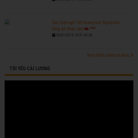
Sao Việt nghỉ Tết Dương lịch: Người tiệc
7683
tùng, kẻ nhập viện
03/01/2019 10:01:54 SA
Xem thêm nhiều tin khác
TÔI YÊU CẢI LƯƠNG