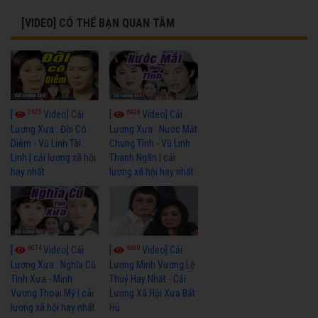
[VIDEO] CÓ THỂ BẠN QUAN TÂM
7675
6928
[
Video] Cải
[
Video] Cải
Lương Xưa : Đời Cô
Lương Xưa : Nước Mắt
Diễm - Vũ Linh Tài
Chung Tình - Vũ Linh
Linh | cải lương xã hội
Thanh Ngân | cải
hay nhất
lương xã hội hay nhất
6074
6690
[
Video] Cải
[
Video] Cải
Lương Xưa : Nghĩa Cũ
Lương Minh Vương Lệ
Tình Xưa - Minh
Thuỷ Hay Nhất - Cải
Vương Thoại Mỹ | cải
Lương Xã Hội Xưa Bất
lương xã hội hay nhất
Hủ