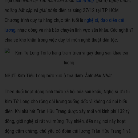
Tọa đàm
Nhìn lại 100 năm sân khấu
cải lương
: giá trị nghệ thuật,
những bất cập và giải pháp
diễn ra sáng 27/12 tại TP HCM.
Chương trình quy tụ hàng chục tên tuổi là
nghệ sĩ
,
đạo diễn cải
lương
, nhạc công và nhà báo chuyên lĩnh vực sân khấu. Các nghệ sĩ
chia sẻ khó khăn trong việc duy trì môn nghệ thuật dân tộc.
NSƯT Kim Tiểu Long bức xúc ở tọa đàm. Ảnh:
Mai Nhật.
Theo đuổi hoạt động hình thức xã hội hóa sân khấu, Nghệ sĩ Ưu tú
Kim Tử Long cho rằng cải lương xuống dốc vì không có nơi biểu
diễn. Khi nhà hát Trần Hữu Trang được xây mới với kinh phí 132 tỷ
đồng, giới nghệ sĩ rất vui mừng. Tuy nhiên, đến nay, nơi này hoạt
động cầm chừng, chủ yếu có đoàn cải lương Trần Hữu Trang 1 và