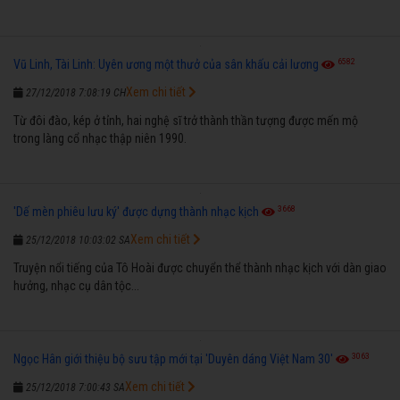
6582
Vũ Linh, Tài Linh: Uyên ương một thưở của sân khấu cải lương
Xem chi tiết
27/12/2018 7:08:19 CH
Từ đôi đào, kép ở tỉnh, hai nghệ sĩ trở thành thần tượng được mến mộ
trong làng cổ nhạc thập niên 1990.
3668
'Dế mèn phiêu lưu ký' được dựng thành nhạc kịch
Xem chi tiết
25/12/2018 10:03:02 SA
Truyện nổi tiếng của Tô Hoài được chuyển thể thành nhạc kịch với dàn giao
hưởng, nhạc cụ dân tộc...
3063
Ngọc Hân giới thiệu bộ sưu tập mới tại 'Duyên dáng Việt Nam 30'
Xem chi tiết
25/12/2018 7:00:43 SA