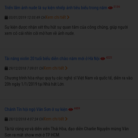
5136
Triển lãm ảnh nude là sự kiện nhiếp ảnh tiêu biểu trong năm
Xem chi tiết
03/01/2019 12:03:49 CH
Sự kiện được nhận xét thu hút sự quan tâm của công chúng, giúp người
xem có cái nhìn cởi mở hơn về ảnh nude.
4225
Tài năng violin 20 tuổi biểu diễn chào năm mới ở Hà Nội
Xem chi tiết
29/12/2018 7:09:01 CH
Chương trình hòa nhạc quy tụ các nghệ sĩ Việt Nam và quốc tế, diễn ra vào
20h ngày 1/1/2019 tại Nhà hát Lớn.
4659
Chánh Tín hội ngộ Vân Sơn ở sự kiện
Xem chi tiết
28/12/2018 4:07:24 CH
Tài tử cùng vợ và diễn viên Thái Hòa, đạo diễn Charlie Nguyễn mừng Vân
Sơn ra mắt show mới ở TP HCM.