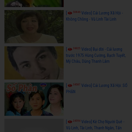
50846
[
Video] Cải Lương Xã Hội -
Không Chồng - Vũ Linh Tài Linh
36025
[
Video] Bụi đời - Cải lương
trước 1975 Hùng Cường, Bạch Tuyết,
Mỹ Châu, Dũng Thanh Lâm
34587
[
Video] Cải Lương Xã Hội: SỐ
PHẬN
24594
[
Video] Kẻ Chợ Người Quê -
Vũ Linh, Tài Linh, Thanh Ngân, Tấn