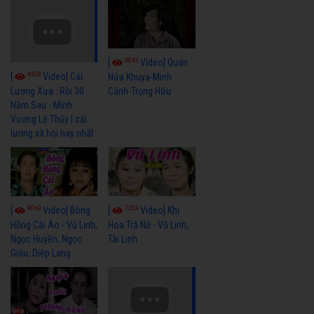
6043
[
Video] Quán
6328
[
Video] Cải
Nửa Khuya-Minh
Cảnh-Trọng Hữu
Lương Xưa : Rồi 30
Năm Sau - Minh
Vương Lệ Thủy | cải
lương xã hội hay nhất
9060
7354
[
Video] Bông
[
Video] Khi
Hồng Cài Áo - Vũ Linh,
Hoa Trà Nở - Vũ Linh,
Ngọc Huyền, Ngọc
Tài Linh
Giàu, Diệp Lang