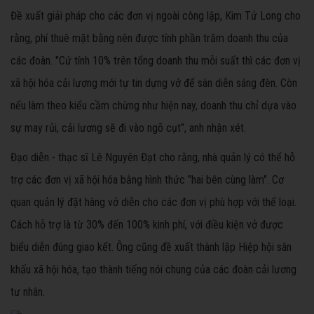
Đề xuất giải pháp cho các đơn vị ngoài công lập, Kim Tử Long cho
rằng, phí thuê mặt bằng nên được tính phần trăm doanh thu của
các đoàn. "Cứ tính 10% trên tổng doanh thu mỗi suất thì các đơn vị
xã hội hóa cải lương mới tự tin dựng vở để sàn diễn sáng đèn. Còn
nếu làm theo kiểu cầm chừng như hiện nay, doanh thu chỉ dựa vào
sự may rủi, cải lương sẽ đi vào ngõ cụt", anh nhận xét.
Đạo diễn - thạc sĩ Lê Nguyên Đạt cho rằng, nhà quản lý có thể hỗ
trợ các đơn vị xã hội hóa bằng hình thức "hai bên cùng làm". Cơ
quan quản lý đặt hàng vở diễn cho các đơn vị phù hợp với thể loại.
Cách hỗ trợ là từ 30% đến 100% kinh phí, với điều kiện vở được
biểu diễn đúng giao kết. Ông cũng đề xuất thành lập Hiệp hội sân
khấu xã hội hóa, tạo thành tiếng nói chung của các đoàn cải lương
tư nhân.