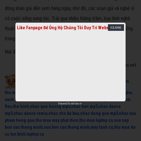
đông khán giả đến xem hàng ngày, nhờ đó, các soạn giả và nghệ sĩ
có cuộc sống sung túc. Trải qua nhiều thăng trầm, loại hình nghệ
Like Fanpage Để Ủng Hộ Chúng Tôi Duy Trì Website
thuật này hiện phát triển co cụm, tuy vậy, luôn giữ được sức sống
trong lòng khán giả mộ điệu.
Mai Xuân Nhật
Nguồn: vnexpress.net
Xem cải lương miễn phí:
cai luong
,
thu mua xe nuoc mia cu
,
thu mua do cu
,
may phat dien cu
,
Hát Chầu Văn
,
máy phát điện 3 pha
,
sach toi pham hoc
,
trich doan cai luong
,
thu mua may lanh cu
,
kem
Powered by
netcore.vn
flan
,
the hinh
,
nhac que huong mp3
,
nhac han mp3
,
nhac dance
mp3
,
nhac dance remix
,
nhac cho ba bau
,
nhac dong que mp3
,
nhac xua
pham hong que
,
thu mua may phat dien
,
thu mua laptop cu
,
sua nap
bon cau thong minh
,
sua bon cau thong minh
,
may lanh cu
,
thu mua do
cu tan binh
,
laptop cu