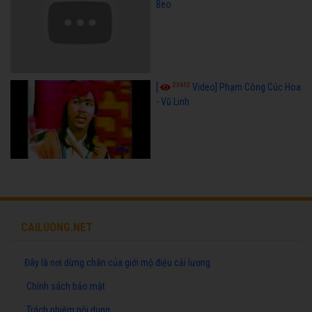
Beo
23612
[
Video] Phạm Công Cúc Hoa
- Vũ Linh
CAILUONG.NET
Đây là nơi dừng chân của giới mộ điệu cải lương
Chính sách bảo mật
Trách nhiệm nội dung