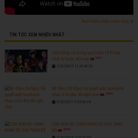
Xem thêm nhiều video khác
TIN TỨC XEM NHIỀU NHẤT
260 tuồng cải lương xưa trước 1975 hay
96211
nhất từ trước đến nay
17/07/2017 11:33:48 CH
Mr. Đàm, Hồ Ngọc Hà quyết add facebook
76309
nhau vì tin đồn đã nghỉ chơi
31/07/2017 5:03:06 CH
CON TRAI NS CHINH NHẪN VỀ CHỊU TANG
42983
BỐ
31/01/2016 1:08:47 CH