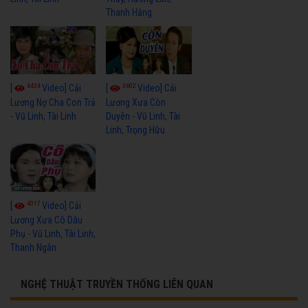
Thanh Hằng
4434
3602
[
Video] Cải
[
Video] Cải
Lương Nợ Cha Con Trả
Lương Xưa Còn
- Vũ Linh, Tài Linh
Duyên - Vũ Linh, Tài
Linh, Trọng Hữu
4017
[
Video] Cải
Lương Xưa Cô Dâu
Phụ - Vũ Linh, Tài Linh,
Thanh Ngân
NGHỆ THUẬT TRUYỀN THỐNG LIÊN QUAN