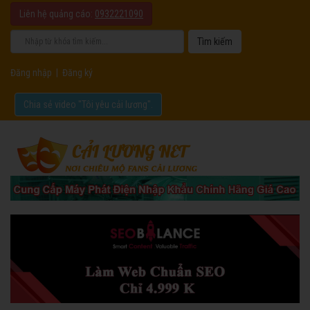
Liên hệ quảng cáo:
0932221090
Đăng nhập
|
Đăng ký
Chia sẻ video "Tôi yêu cải lương".