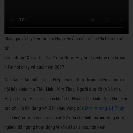
Khán giả vỗ tay liên tục khi Ngọc Huyền diễn cảnh Phi Giao bị xử
tử
Trích đoạn "Xử án Phi Giao" của Ngọc Huyền - liveshow cải lương
hiếm hoi cháy vé cuối năm 2017.
Nhà báo - đạo diễn Thanh Hiệp nêu lên thực trạng nhiều nhóm xã
hội hóa khác như Tiểu Linh - Kim Thoa, Người đưa đò (Vũ Linh),
Huỳnh Long - Bình Tinh; sân khấu Lê Hoàng, Chí Linh - Vân Hà... liên
tục chịu lỗ khi dựng vở. Sân khấu Vàng của
Minh Vương
,
Lệ Thủy
sau khi đoạt doanh thu cao, xây 32 căn nhà tình thương tặng người
nghèo, đã ngừng hoạt động vì vốn đầu tư cao, tốn kém.