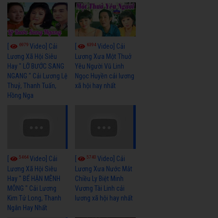
6979
6394
[
Video] Cải
[
Video] Cải
Lương Xã Hội Siêu
Lương Xưa Một Thuở
Hay " LỠ BƯỚC SANG
Yêu Người Vũ Linh
NGANG " Cải Lương Lệ
Ngọc Huyền cải lương
Thuỷ, Thanh Tuấn,
xã hội hay nhất
Hồng Nga
5464
5740
[
Video] Cải
[
Video] Cải
Lương Xã Hội Siêu
Lương Xưa Nước Mắt
Hay " BỂ HẬN MÊNH
Chiều Ly Biệt Minh
MÔNG " Cải Lương
Vương Tài Linh cải
Kim Tử Long, Thanh
lương xã hội hay nhất
Ngân Hay Nhất