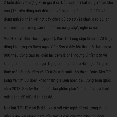
2 biểu diễn với lượng khán giả ít ỏi. Dẫu vậy, nhà hát có giá thuê khá
cao (15 triệu đồng mỗi đêm) so với lượng ghế hạn chế. "Tôi và
đồng nghiệp nhận xét nơi đây chưa đủ cơ sở vật chất, đạo cụ, chỉ
như một hậu trường sân khấu được nâng cấp", nghệ sĩ nói.
Với Nhà hát Bến Thành (quận 1), Kim Tử Long chịu lỗ hơn 120 triệu
đồng khi dựng vở
Rạng ngọc Côn Sơn
ở đây hồi tháng 8. Anh bỏ ra
800 triệu đồng đầu tư, diễn hai đêm là phải ngừng vì tiền bán vé
không bù nổi tiền thuê rạp. Nghệ sĩ còn phải trả 45 triệu đồng phí
thuê nhà hát mỗi đêm và 10 triệu mỗi suất tập dượt. Đoàn Kim Tử
Long và hơn 30 đoàn khác tham gia Liên hoan cải lương toàn quốc
năm 2018. Sau kỳ thi, hầu hết tác phẩm phải "cất kho" vì giá thuê
mặt bằng để biểu diễn đắt đỏ.
Nhà hát TP HCM lại là điều xa xỉ với các nghệ sĩ cải lương vì lịch
diễn ở đây kín quanh năm, hầu hết là các chương trình hội nghị,