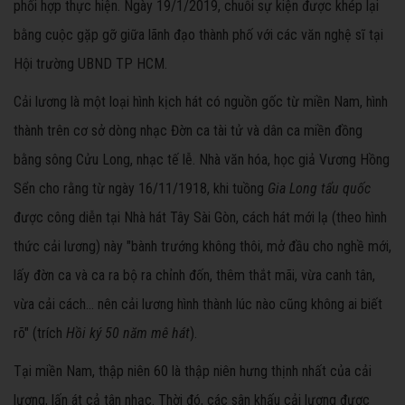
phối hợp thực hiện. Ngày 19/1/2019, chuỗi sự kiện được khép lại
bằng cuộc gặp gỡ giữa lãnh đạo thành phố với các văn nghệ sĩ tại
Hội trường UBND TP HCM.
Cải lương là một loại hình kịch hát có nguồn gốc từ miền Nam, hình
thành trên cơ sở dòng nhạc Đờn ca tài tử và dân ca miền đồng
bằng sông Cửu Long, nhạc tế lễ. Nhà văn hóa, học giả Vương Hồng
Sển cho rằng từ ngày 16/11/1918, khi tuồng
Gia Long tẩu quốc
được công diễn tại Nhà hát Tây Sài Gòn, cách hát mới lạ (theo hình
thức cải lương) này "bành trướng không thôi, mở đầu cho nghề mới,
lấy đờn ca và ca ra bộ ra chỉnh đốn, thêm thắt mãi, vừa canh tân,
vừa cải cách... nên cải lương hình thành lúc nào cũng không ai biết
rõ" (trích
Hồi ký 50 năm mê hát
).
Tại miền Nam, thập niên 60 là thập niên hưng thịnh nhất của cải
lương, lấn át cả tân nhạc. Thời đó, các sân khấu cải lương được