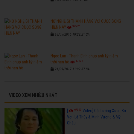
NỮ NGHỆ SĨ THANH HẰNG VỚI CUỘC SỐNG
32582
HIỆN NAY
18/05/2016 10:22:21 SA
Ngọc Lan - Thanh Bình chụp ảnh kỷ niệm
17828
thời hẹn hò
21/09/2017 11:02:37 SA
VIDEO XEM NHIỀU NHẤT
67093
[
Video] Cải Lương Xưa - Bơ
Vơ - Lệ Thủy & Minh Vương & Mỹ
Châu