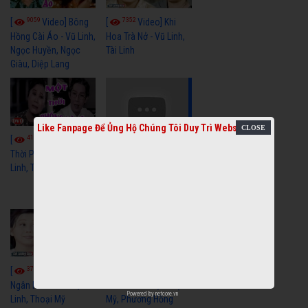
9059
7352
[
Video] Bông
[
Video] Khi
Hồng Cài Áo - Vũ Linh,
Hoa Trà Nở - Vũ Linh,
Ngọc Huyền, Ngọc
Tài Linh
Giàu, Diệp Lang
Like Fanpage Để Ủng Hộ Chúng Tôi Duy Trì Website
4110
[
Video] Một
3659
[
Video] Sóng
Thời Phóng Đãng - Vũ
Linh, Tài Linh, Chí Linh
Gió Làng Chài - Vũ
Linh, Tài Linh, Khánh
Tuấn
3768
3440
[
Video] Dãy
[
Video] Nhạc
Ngân Hà - Vũ Linh, Tài
Tình - Vũ Linh, Thoại
Powered by
netcore.vn
Linh, Thoại Mỹ
Mỹ, Phương Hồng