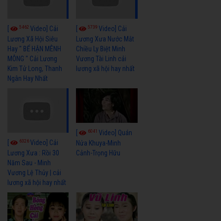
5462
5739
[
Video] Cải
[
Video] Cải
Lương Xã Hội Siêu
Lương Xưa Nước Mắt
Hay " BỂ HẬN MÊNH
Chiều Ly Biệt Minh
MÔNG " Cải Lương
Vương Tài Linh cải
Kim Tử Long, Thanh
lương xã hội hay nhất
Ngân Hay Nhất
6041
[
Video] Quán
6326
[
Video] Cải
Nửa Khuya-Minh
Cảnh-Trọng Hữu
Lương Xưa : Rồi 30
Năm Sau - Minh
Vương Lệ Thủy | cải
lương xã hội hay nhất