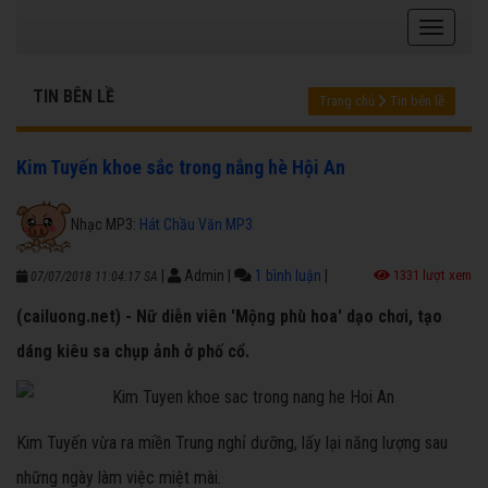
TIN BÊN LỀ
Trang chủ
Tin bên lề
Kim Tuyến khoe sắc trong nắng hè Hội An
Nhạc MP3:
Hát Chầu Văn MP3
|
Admin
|
1 bình luận
|
1331 lượt xem
07/07/2018 11:04:17 SA
(cailuong.net) - Nữ diễn viên 'Mộng phù hoa' dạo chơi, tạo
dáng kiêu sa chụp ảnh ở phố cổ.
Kim Tuyến vừa ra miền Trung nghỉ dưỡng, lấy lại năng lượng sau
những ngày làm việc miệt mài.