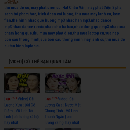
thu mua do cu
,
may phat dien cu
,
Hát Chầu Văn
,
máy phát điện 3 pha
,
sach toi pham hoc
,
trich doan cai luong
,
thu mua may lanh cu
,
kem
flan
,
the hinh
,
nhac que huong mp3
,
nhac han mp3
,
nhac dance
mp3
,
nhac dance remix
,
nhac cho ba bau
,
nhac dong que mp3
,
nhac xua
pham hong que
,
thu mua may phat dien
,
thu mua laptop cu
,
sua nap
bon cau thong minh
,
sua bon cau thong minh
,
may lanh cu
,
thu mua do
cu tan binh
,
laptop cu
[VIDEO] CÓ THỂ BẠN QUAN TÂM
7674
6926
[
Video] Cải
[
Video] Cải
Lương Xưa : Đời Cô
Lương Xưa : Nước Mắt
Diễm - Vũ Linh Tài
Chung Tình - Vũ Linh
Linh | cải lương xã hội
Thanh Ngân | cải
hay nhất
lương xã hội hay nhất