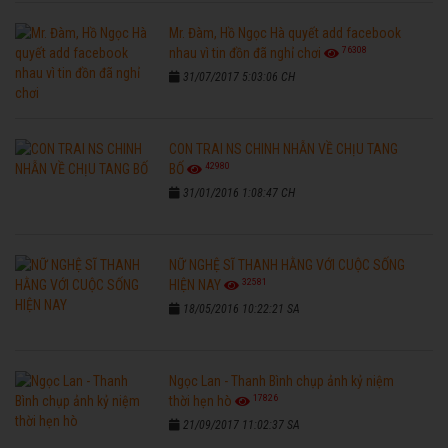
Mr. Đàm, Hồ Ngọc Hà quyết add facebook
76308
nhau vì tin đồn đã nghỉ chơi
31/07/2017 5:03:06 CH
CON TRAI NS CHINH NHẪN VỀ CHỊU TANG
42980
BỐ
31/01/2016 1:08:47 CH
NỮ NGHỆ SĨ THANH HẰNG VỚI CUỘC SỐNG
32581
HIỆN NAY
18/05/2016 10:22:21 SA
Ngọc Lan - Thanh Bình chụp ảnh kỷ niệm
17826
thời hẹn hò
21/09/2017 11:02:37 SA