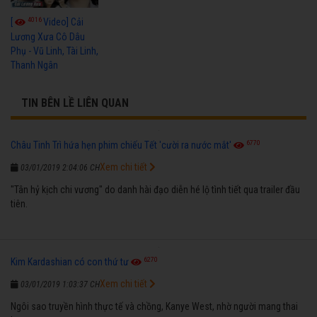
4016
[
Video] Cải
Lương Xưa Cô Dâu
Phụ - Vũ Linh, Tài Linh,
Thanh Ngân
TIN BÊN LỀ LIÊN QUAN
6770
Châu Tinh Trì hứa hẹn phim chiếu Tết 'cười ra nước mắt'
Xem chi tiết
03/01/2019 2:04:06 CH
"Tân hỷ kịch chi vương" do danh hài đạo diễn hé lộ tình tiết qua trailer đầu
tiên.
6270
Kim Kardashian có con thứ tư
Xem chi tiết
03/01/2019 1:03:37 CH
Ngôi sao truyền hình thực tế và chồng, Kanye West, nhờ người mang thai