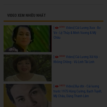
VIDEO XEM NHIỀU NHẤT
67091
[
Video] Cải Lương Xưa - Bơ
Vơ - Lệ Thủy & Minh Vương & Mỹ
Châu
50845
[
Video] Cải Lương Xã Hội -
Không Chồng - Vũ Linh Tài Linh
36023
[
Video] Bụi đời - Cải lương
trước 1975 Hùng Cường, Bạch Tuyết,
Mỹ Châu, Dũng Thanh Lâm