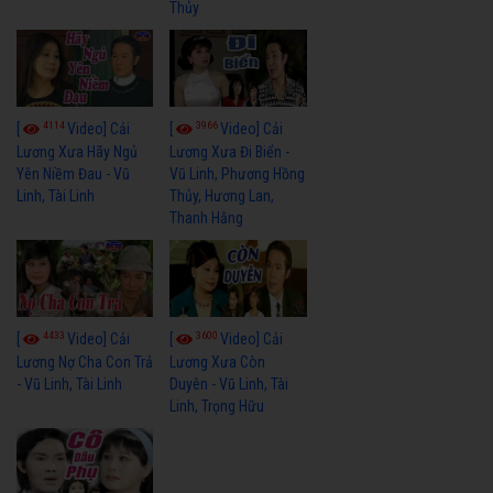
Thủy
4114
3966
[
Video] Cải
[
Video] Cải
Lương Xưa Hãy Ngủ
Lương Xưa Đi Biển -
Yên Niềm Đau - Vũ
Vũ Linh, Phương Hồng
Linh, Tài Linh
Thủy, Hương Lan,
Thanh Hằng
4433
3600
[
Video] Cải
[
Video] Cải
Lương Nợ Cha Con Trả
Lương Xưa Còn
- Vũ Linh, Tài Linh
Duyên - Vũ Linh, Tài
Linh, Trọng Hữu