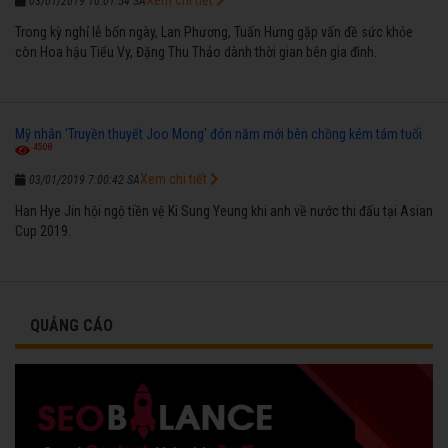
03/01/2019 10:01:54 SA
Trong kỳ nghỉ lễ bốn ngày, Lan Phương, Tuấn Hưng gặp vấn đề sức khỏe
còn Hoa hậu Tiểu Vy, Đặng Thu Thảo dành thời gian bên gia đình.
Mỹ nhân 'Truyền thuyết Joo Mong' đón năm mới bên chồng kém tám tuổi
4508
Xem chi tiết
03/01/2019 7:00:42 SA
Han Hye Jin hội ngộ tiền vệ Ki Sung Yeung khi anh về nước thi đấu tại Asian
Cup 2019.
QUẢNG CÁO