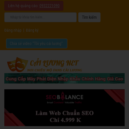
Liên hệ quảng cáo:
0932221090
Đăng nhập
|
Đăng ký
Chia sẻ video "Tôi yêu cải lương".