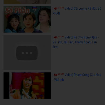
34585
[
Video] Cải Lương Xã Hội: SỐ
PHẬN
24592
[
Video] Kẻ Chợ Người Quê -
Vũ Linh, Tài Linh, Thanh Ngân, Tấn
Beo
23609
[
Video] Phạm Công Cúc Hoa
- Vũ Linh