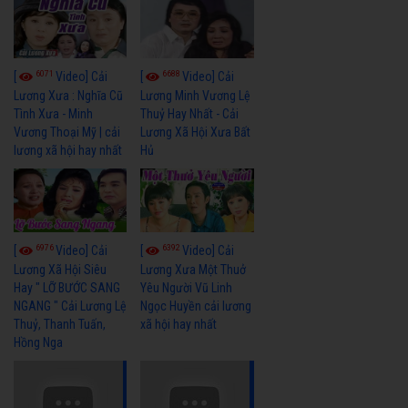
6071
6688
[
Video] Cải
[
Video] Cải
Lương Xưa : Nghĩa Cũ
Lương Minh Vương Lệ
Tình Xưa - Minh
Thuỷ Hay Nhất - Cải
Vương Thoại Mỹ | cải
Lương Xã Hội Xưa Bất
lương xã hội hay nhất
Hủ
6976
6392
[
Video] Cải
[
Video] Cải
Lương Xã Hội Siêu
Lương Xưa Một Thuở
Hay " LỠ BƯỚC SANG
Yêu Người Vũ Linh
NGANG " Cải Lương Lệ
Ngọc Huyền cải lương
Thuỷ, Thanh Tuấn,
xã hội hay nhất
Hồng Nga