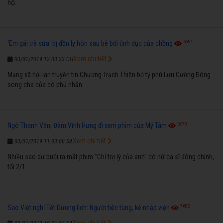
hộ.
6591
'Em gái trà sữa' bị đồn ly hôn sau bê bối tình dục của chồng
Xem chi tiết
03/01/2019 12:03:33 CH
Mạng xã hội lan truyền tin Chương Trạch Thiên bỏ tỷ phú Lưu Cường Đông
song cha của cô phủ nhận.
6270
Ngô Thanh Vân, Đàm Vĩnh Hưng đi xem phim của Mỹ Tâm
Xem chi tiết
03/01/2019 11:03:00 SA
Nhiều sao dự buổi ra mắt phim "Chị trợ lý của anh" có nữ ca sĩ đóng chính,
tối 2/1.
7682
Sao Việt nghỉ Tết Dương lịch: Người tiệc tùng, kẻ nhập viện
Xem chi tiết