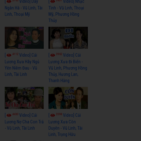
3765
3437
[
Video] Dãy
[
Video] Nhạc
Ngân Hà - Vũ Linh, Tài
Tình - Vũ Linh, Thoại
Linh, Thoại Mỹ
Mỹ, Phương Hồng
Thủy
4112
3962
[
Video] Cải
[
Video] Cải
Lương Xưa Hãy Ngủ
Lương Xưa Đi Biển -
Yên Niềm Đau - Vũ
Vũ Linh, Phương Hồng
Linh, Tài Linh
Thủy, Hương Lan,
Thanh Hằng
4430
3598
[
Video] Cải
[
Video] Cải
Lương Nợ Cha Con Trả
Lương Xưa Còn
- Vũ Linh, Tài Linh
Duyên - Vũ Linh, Tài
Linh, Trọng Hữu