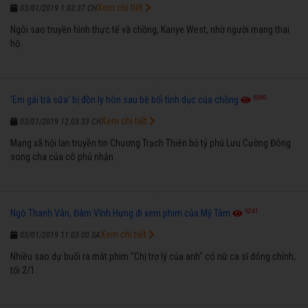
Xem chi tiết
03/01/2019 1:03:37 CH
Ngôi sao truyền hình thực tế và chồng, Kanye West, nhờ người mang thai
hộ.
6580
'Em gái trà sữa' bị đồn ly hôn sau bê bối tình dục của chồng
Xem chi tiết
03/01/2019 12:03:33 CH
Mạng xã hội lan truyền tin Chương Trạch Thiên bỏ tỷ phú Lưu Cường Đông
song cha của cô phủ nhận.
6261
Ngô Thanh Vân, Đàm Vĩnh Hưng đi xem phim của Mỹ Tâm
Xem chi tiết
03/01/2019 11:03:00 SA
Nhiều sao dự buổi ra mắt phim "Chị trợ lý của anh" có nữ ca sĩ đóng chính,
tối 2/1.