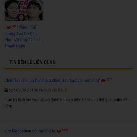
4013
[
Video] Cải
Lương Xưa Cô Dâu
Phụ - Vũ Linh, Tài Linh,
Thanh Ngân
TIN BÊN LỀ LIÊN QUAN
6761
Châu Tinh Trì hứa hẹn phim chiếu Tết 'cười ra nước mắt'
Xem chi tiết
03/01/2019 2:04:06 CH
"Tân hỷ kịch chi vương" do danh hài đạo diễn hé lộ tình tiết qua trailer đầu
tiên.
6260
Kim Kardashian có con thứ tư