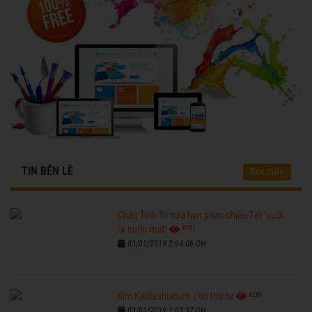
TIN BÊN LỀ
Đọc thêm
Châu Tinh Trì hứa hẹn phim chiếu Tết 'cười
6761
ra nước mắt'
03/01/2019 2:04:06 CH
6260
Kim Kardashian có con thứ tư
03/01/2019 1:03:37 CH