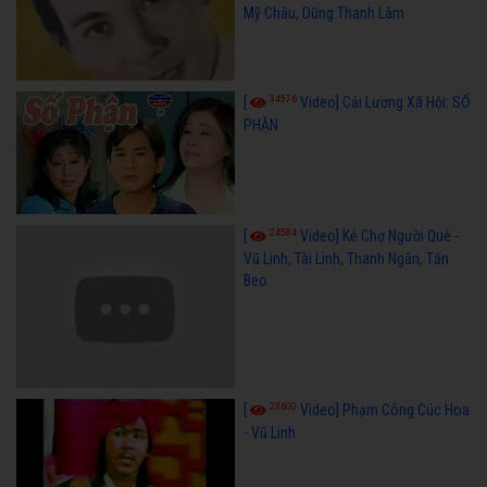
Mỹ Châu, Dũng Thanh Lâm
34576
[
Video] Cải Lương Xã Hội: SỐ
PHẬN
24584
[
Video] Kẻ Chợ Người Quê -
Vũ Linh, Tài Linh, Thanh Ngân, Tấn
Beo
23600
[
Video] Phạm Công Cúc Hoa
- Vũ Linh