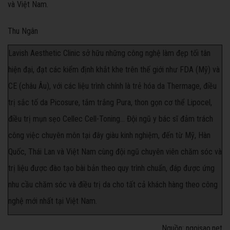
và Việt Nam.
Thu Ngân
Lavish Aesthetic Clinic sở hữu những công nghệ làm đẹp tối tân
hiện đại, đạt các kiểm định khắt khe trên thế giới như FDA (Mỹ) và
CE (châu Âu), với các liệu trình chính là trẻ hóa da Thermage, điều
trị sắc tố da Picosure, tắm trắng Pura, thon gọn cơ thể Lipocel,
điều trị mụn sẹo Cellec Cell-Toning... Đội ngũ y bác sĩ đảm trách
công việc chuyên môn tại đây giàu kinh nghiệm, đến từ Mỹ, Hàn
Quốc, Thái Lan và Việt Nam cùng đội ngũ chuyên viên chăm sóc và
trị liệu được đào tạo bài bản theo quy trình chuẩn, đáp được ứng
nhu cầu chăm sóc và điều trị da cho tất cả khách hàng theo công
nghệ mới nhất tại Việt Nam.
Nguồn: ngoisao.net