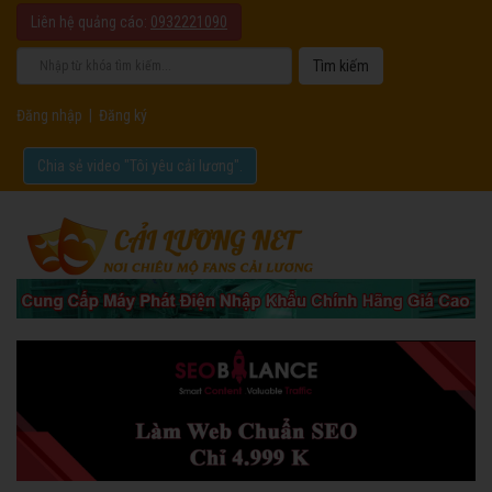
Liên hệ quảng cáo:
0932221090
Đăng nhập
|
Đăng ký
Chia sẻ video "Tôi yêu cải lương".