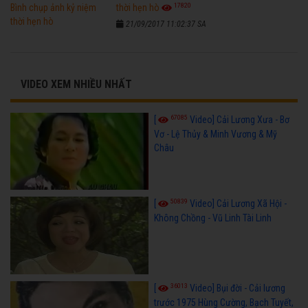
17820
thời hẹn hò
21/09/2017 11:02:37 SA
VIDEO XEM NHIỀU NHẤT
67085
[
Video] Cải Lương Xưa - Bơ
Vơ - Lệ Thủy & Minh Vương & Mỹ
Châu
50839
[
Video] Cải Lương Xã Hội -
Không Chồng - Vũ Linh Tài Linh
36013
[
Video] Bụi đời - Cải lương
trước 1975 Hùng Cường, Bạch Tuyết,