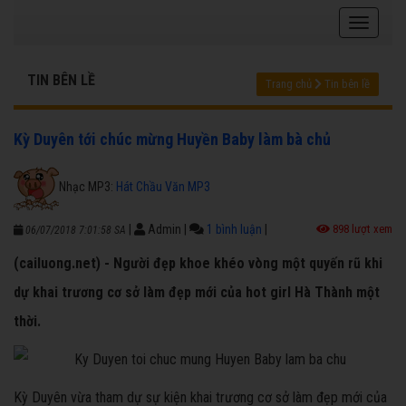
TIN BÊN LỀ
Trang chủ
Tin bên lề
Kỳ Duyên tới chúc mừng Huyền Baby làm bà chủ
Nhạc MP3:
Hát Chầu Văn MP3
|
Admin
|
1 bình luận
|
898 lượt xem
06/07/2018 7:01:58 SA
(cailuong.net) - Người đẹp khoe khéo vòng một quyến rũ khi
dự khai trương cơ sở làm đẹp mới của hot girl Hà Thành một
thời.
Kỳ Duyên vừa tham dự sự kiện khai trương cơ sở làm đẹp mới của