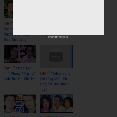
9051
7346
[
Video] Bông
[
Video] Khi
Hồng Cài Áo - Vũ Linh,
Hoa Trà Nở - Vũ Linh,
Ngọc Huyền, Ngọc
Tài Linh
Powered by
netcore.vn
Giàu, Diệp Lang
4108
[
Video] Một
3656
[
Video] Sóng
Thời Phóng Đãng - Vũ
Linh, Tài Linh, Chí Linh
Gió Làng Chài - Vũ
Linh, Tài Linh, Khánh
Tuấn