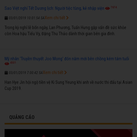
7674
Sao Việt nghỉ Tết Dương lịch: Người tiệc tùng, kẻ nhập viện
Xem chi tiết
03/01/2019 10:01:54 SA
Trong kỳ nghỉ lễ bốn ngày, Lan Phương, Tuấn Hưng gặp vấn đề sức khỏe
còn Hoa hậu Tiểu Vy, Đặng Thu Thảo dành thời gian bên gia đình.
Mỹ nhân 'Truyền thuyết Joo Mong' đón năm mới bên chồng kém tám tuổi
4501
Xem chi tiết
03/01/2019 7:00:42 SA
Han Hye Jin hội ngộ tiền vệ Ki Sung Yeung khi anh về nước thi đấu tại Asian
Cup 2019.
QUẢNG CÁO