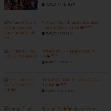
17/07/2017 11:33:48 CH
Mr. Đàm, Hồ Ngọc Hà quyết add facebook
76299
nhau vì tin đồn đã nghỉ chơi
31/07/2017 5:03:06 CH
CON TRAI NS CHINH NHẪN VỀ CHỊU TANG
42970
BỐ
31/01/2016 1:08:47 CH
NỮ NGHỆ SĨ THANH HẰNG VỚI CUỘC SỐNG
32574
HIỆN NAY
18/05/2016 10:22:21 SA
Ngọc Lan - Thanh Bình chụp ảnh kỷ niệm