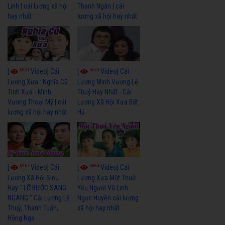
Linh | cải lương xã hội
Thanh Ngân | cải
hay nhất
lương xã hội hay nhất
6051
6675
[
Video] Cải
[
Video] Cải
Lương Xưa : Nghĩa Cũ
Lương Minh Vương Lệ
Tình Xưa - Minh
Thuỷ Hay Nhất - Cải
Vương Thoại Mỹ | cải
Lương Xã Hội Xưa Bất
lương xã hội hay nhất
Hủ
6967
6384
[
Video] Cải
[
Video] Cải
Lương Xã Hội Siêu
Lương Xưa Một Thuở
Hay " LỠ BƯỚC SANG
Yêu Người Vũ Linh
NGANG " Cải Lương Lệ
Ngọc Huyền cải lương
Thuỷ, Thanh Tuấn,
xã hội hay nhất
Hồng Nga