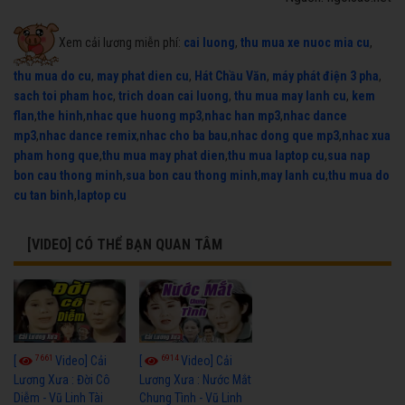
Xem cải lương miễn phí:
cai luong
,
thu mua xe nuoc mia cu
,
thu mua do cu
,
may phat dien cu
,
Hát Chầu Văn
,
máy phát điện 3 pha
,
sach toi pham hoc
,
trich doan cai luong
,
thu mua may lanh cu
,
kem
flan
,
the hinh
,
nhac que huong mp3
,
nhac han mp3
,
nhac dance
mp3
,
nhac dance remix
,
nhac cho ba bau
,
nhac dong que mp3
,
nhac xua
pham hong que
,
thu mua may phat dien
,
thu mua laptop cu
,
sua nap
bon cau thong minh
,
sua bon cau thong minh
,
may lanh cu
,
thu mua do
cu tan binh
,
laptop cu
[VIDEO] CÓ THỂ BẠN QUAN TÂM
7661
6914
[
Video] Cải
[
Video] Cải
Lương Xưa : Đời Cô
Lương Xưa : Nước Mắt
Diễm - Vũ Linh Tài
Chung Tình - Vũ Linh