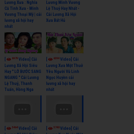
Lương Xưa : Nghĩa
Lương Minh Vương
Cũ Tình Xưa - Minh
Lệ Thuỷ Hay Nhất -
Vương Thoại Mỹ | cải
Cải Lương Xã Hội
lương xã hội hay
Xưa Bất Hủ
nhất
6979
6394
[
Video] Cải
[
Video] Cải
Lương Xã Hội Siêu
Lương Xưa Một Thuở
Hay " LỠ BƯỚC SANG
Yêu Người Vũ Linh
NGANG " Cải Lương
Ngọc Huyền cải
Lệ Thuỷ, Thanh
lương xã hội hay
Tuấn, Hồng Nga
nhất
5464
5740
[
Video] Cải
[
Video] Cải