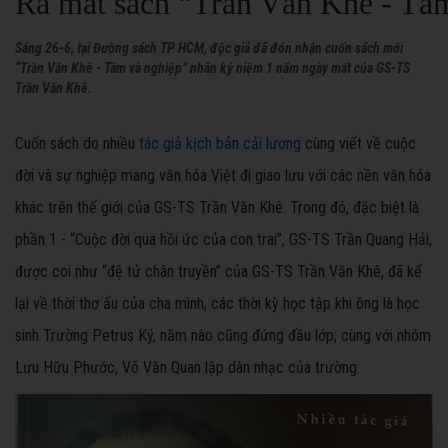
Ra mắt sách “Trần Văn Khê - Tâ
Sáng 26-6, tại Đường sách TP HCM, độc giả đã đón nhận cuốn sách mới
“Trần Văn Khê - Tâm và nghiệp” nhân kỷ niệm 1 năm ngày mất của GS-TS
Trần Văn Khê.
Cuốn sách do nhiều
tác giả kịch bản cải lương
cùng viết về cuộc
đời và sự nghiệp mang văn hóa Việt đi giao lưu với các nền văn hóa
khác trên thế giới của GS-TS Trần Văn Khê. Trong đó, đặc biệt là
phần 1 - “Cuộc đời qua hồi ức của con trai”, GS-TS Trần Quang Hải,
được coi như “đệ tử chân truyền” của GS-TS Trần Văn Khê, đã kể
lại về thời thơ ấu của cha mình, các thời kỳ học tập khi ông là học
sinh Trường Petrus Ký, năm nào cũng đứng đầu lớp; cùng với nhóm
Lưu Hữu Phước, Võ Văn Quan lập dàn nhạc của trường.