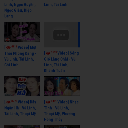
Linh, Ngọc Huyền,
Linh, Tài Linh
Ngọc Giàu, Diệp
Lang
4111
[
Video] Một
3659
[
Video] Sóng
Thời Phóng Đãng -
Vũ Linh, Tài Linh,
Gió Làng Chài - Vũ
Chí Linh
Linh, Tài Linh,
Khánh Tuấn
3770
3441
[
Video] Dãy
[
Video] Nhạc
Ngân Hà - Vũ Linh,
Tình - Vũ Linh,
Tài Linh, Thoại Mỹ
Thoại Mỹ, Phương
Hồng Thủy