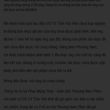
rộng rãi công chúng 2 CD nhạc, trong đó có những bài tân nhạc lúc ông còn
hát thuê với tên Hải Minh
Khi nhắm mắt xuôi tay, điều GS-TS Trần Văn Khê chưa toại nguyện
là những bản nhạc ghi âm của ông chưa được phát hành. Đến nay,
đã hơn 1 năm kể từ ngày ông qua đời, những sản phẩm âm nhạc đó
vẫn chưa đến được với công chúng. Hãng phim Phương Nam,
nơi nhận trách nhiệm phát hành 2 đĩa nhạc này, cho biết họ cũng đã
làm hết sức nhưng vì vướng mấy ca khúc tân nhạc chưa được cấp
phép phổ biến nên sản phẩm chưa thể ra đời.
Mong đến được với rộng rãi công chúng
Thông tin từ bà Phan Mộng Thúy - Giám đốc Phương Nam Phim -
cho biết cố GS-TS Trần Văn Khê đã gửi gắm cho đơn vị này nhiều
tác phẩm, trong đó có 2 hồ sơ mà Phương Nam Phim đã gửi