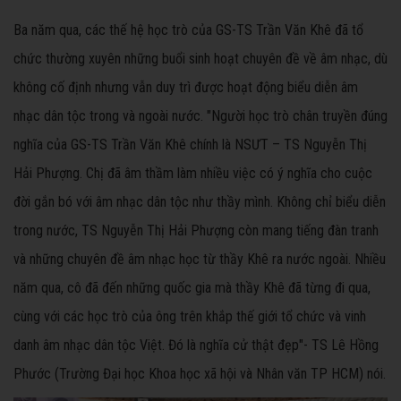
Ba năm qua, các thế hệ học trò của GS-TS Trần Văn Khê đã tổ
chức thường xuyên những buổi sinh hoạt chuyên đề về âm nhạc, dù
không cố định nhưng vẫn duy trì được hoạt động biểu diễn âm
nhạc dân tộc trong và ngoài nước. "Người học trò chân truyền đúng
nghĩa của GS-TS Trần Văn Khê chính là NSƯT – TS Nguyễn Thị
Hải Phượng. Chị đã âm thầm làm nhiều việc có ý nghĩa cho cuộc
đời gắn bó với âm nhạc dân tộc như thầy mình. Không chỉ biểu diễn
trong nước, TS Nguyễn Thị Hải Phượng còn mang tiếng đàn tranh
và những chuyên đề âm nhạc học từ thầy Khê ra nước ngoài. Nhiều
năm qua, cô đã đến những quốc gia mà thầy Khê đã từng đi qua,
cùng với các học trò của ông trên khắp thế giới tổ chức và vinh
danh âm nhạc dân tộc Việt. Đó là nghĩa cử thật đẹp"- TS Lê Hồng
Phước (Trường Đại học Khoa học xã hội và Nhân văn TP HCM) nói.