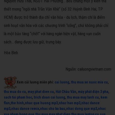
Nguyễn Hữu Thái, NSƯT Hải Phượng… đều chung một ý kiến tha
thiết mong “ngôi nhà Trần Văn Khê” (số 32 Huỳnh Đình Hai, TP
HCM) được trở thành địa chỉ văn hóa - du lịch, thậm chí là điểm
sinh hoạt văn hóa với các chương trình “sống”, chứ không phải chỉ
là một bảo tàng “chết” với hàng ngàn hiện vật, hàng vạn cuốn
sách... đang được lưu giữ, trưng bày.
Hòa Bình
Nguồn: cailuongvietnam.com
Xem cải lương miễn phí:
cai luong
,
thu mua xe nuoc mia cu
,
thu mua do cu
,
may phat dien cu
,
Hát Chầu Văn
,
máy phát điện 3 pha
,
sach toi pham hoc
,
trich doan cai luong
,
thu mua may lanh cu
,
kem
flan
,
the hinh
,
nhac que huong mp3
,
nhac han mp3
,
nhac dance
mp3
,
nhac dance remix
,
nhac cho ba bau
,
nhac dong que mp3
,
nhac
xua pham hong que
,
thu mua may phat dien
,
thu mua laptop cu
,
sua