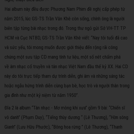
Hai album này đều được Phương Nam Phim đề nghị cấp phép từ
năm 2015, lúc GS-TS Trần Văn Khê còn sống, chính ông là người
biên tập từng bài nhạc trong đó. Trong thư ngỏ gửi Sở VH-TT TP
HCM và Cục NTBD, GS-TS Trần Văn Khê viết: “Nay tôi tuổi đã cao
và sức yếu, tôi mong muốn được giới thiệu đến rộng rãi công
chúng một sưu tập CD mang tính tư liệu, một số nét chấm phá
về âm nhạc cổ truyền và tân nhạc Việt Nam đầu thế kỷ XX. Hai CD
này do tôi trực tiếp tham dự trình diễn, ghi âm và những sáng tác
hoặc ngẫu hứng trình diễn cùng bạn bè, học trò và người thân trong
gia đình như một kỷ niệm từ năm 1950”.
Đĩa 2 là album “Tân nhạc - Mơ mòng khi xưa” gồm 9 bài: “Chiến sĩ
vô danh” (Phạm Duy), “Tiếng thùy dương “ (Lê Thương), “Hờn sông
Gianh” (Lưu Hữu Phước), “Bông hoa rừng ” (Lê Thương), “Thanh