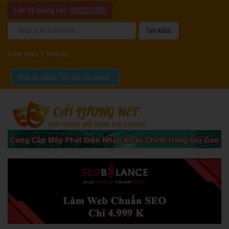
Liên hệ quảng cáo:
0932221090
Đăng nhập
|
Đăng ký
Chia sẻ video "Tôi yêu cải lương".