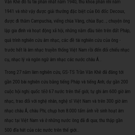
Văn Khê đỗ tú tài phần nhất năm 1940, thủ khoa phần nhì năm
1941 và nhờ vậy được giải thưởng đặc biệt của Đô đốc Decoux,
được đi thăm Campuchia, viếng chùa Vàng, chùa Bạc…; chuyện ông
lập gia đình và hoạt động xã hội, những năm đầu tiên trên đất Pháp,
quá trình nghiên cứu âm nhạc, các đề tài nghiên cứu của ông -
trước hết là âm nhạc truyền thống Việt Nam rồi đến đối chiếu nhạc
cụ, nhạc lý và ngôn ngữ âm nhạc các nước châu Á...
Trong 27 năm làm nghiên cứu, GS-TS Trần Văn Khê đã đăng tới
gần 200 bài nghiên cứu bằng tiếng Pháp và tiếng Anh; dự gần 200
cuộc hội nghị quốc tếở 67 nước trên thế giới; tự ghi âm 600 giờ âm
nhạc, trao đổi với nghệ nhân, nghệ sĩ Việt Nam và trên 300 giờ âm
nhạc châu Á, châu Phi; chụp hơn 8.000 tấm ảnh về sinh hoạt âm
nhạc tại Việt Nam và ở những nước ông đã đi qua; thu thập gần
500 đĩa hát của các nước trên thế giới…