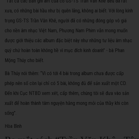
“Tất cả các bản ghi âm của cố GS-TS Trần Văn Khê đều đã rất
xưa, có những bài hầu như bị quên lãng, không ai biết. Với lòng kính
trọng GS-TS Trần Văn Khê, người đã có những đóng góp vô giá
cho nền âm nhạc Việt Nam, Phương Nam Phim vẫn mong muốn
được giới thiệu các album đặc biệt này như những tư liệu âm nhạc
quý chứ hoàn toàn không hề vì mục đích kinh doanh” - bà Phan
Mộng Thúy cho biết.
Bà Thúy nói thêm: “Vì có tới 4 bài trong album chưa được cấp
phép nên số còn lại chỉ có 5 bài, không đủ để sản xuất một CD.
Đến khi Cục NTBD xem xét, cấp thêm, chúng tôi sẽ đưa vào sản
xuất để hoàn thành tâm nguyện hằng mong mỏi của thầy khi còn
sống”.
Hòa Bình