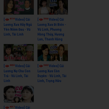
4114
3966
[
Video] Cải
[
Video] Cải
Lương Xưa Hãy Ngủ
Lương Xưa Đi Biển -
Yên Niềm Đau - Vũ
Vũ Linh, Phương
Linh, Tài Linh
Hồng Thủy, Hương
Lan, Thanh Hằng
4434
3602
[
Video] Cải
[
Video] Cải
Lương Nợ Cha Con
Lương Xưa Còn
Trả - Vũ Linh, Tài
Duyên - Vũ Linh, Tài
Linh
Linh, Trọng Hữu
4017
[
Video] Cải