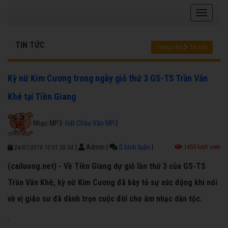
TIN TỨC
Trang chủ
Tin tức
Kỳ nữ Kim Cương trong ngày giỗ thứ 3 GS-TS Trần Văn
Khê tại Tiền Giang
Nhạc MP3:
Hát Chầu Văn MP3
|
Admin
|
0 bình luận
|
1455 lượt xem
24/07/2018 10:01:58 SA
(cailuong.net) - Về Tiền Giang dự giỗ lần thứ 3 của GS-TS
Trần Văn Khê, kỳ nữ Kim Cương đã bày tỏ sự xúc động khi nói
về vị giáo sư đã dành trọn cuộc đời cho âm nhạc dân tộc.
.