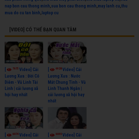
nap bon cau thong minh
,
sua bon cau thong minh
,
may lanh cu
,
thu
mua do cu tan binh
,
laptop cu
[VIDEO] CÓ THỂ BẠN QUAN TÂM
7675
6928
[
Video] Cải
[
Video] Cải
Lương Xưa : Đời Cô
Lương Xưa : Nước
Diễm - Vũ Linh Tài
Mắt Chung Tình - Vũ
Linh | cải lương xã
Linh Thanh Ngân |
hội hay nhất
cải lương xã hội hay
nhất
6074
6690
[
Video] Cải
[
Video] Cải