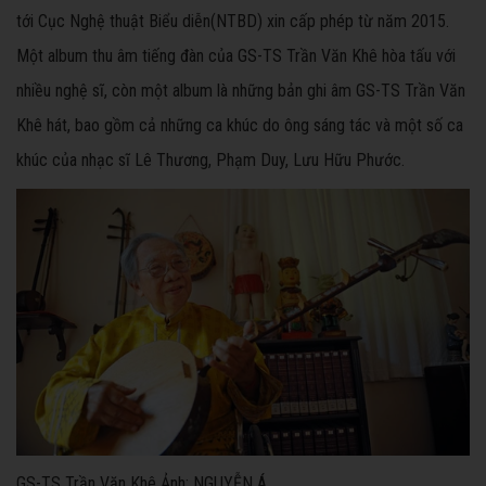
tới Cục Nghệ thuật Biểu diễn(NTBD) xin cấp phép từ năm 2015.
Một album thu âm tiếng đàn của GS-TS Trần Văn Khê hòa tấu với
nhiều nghệ sĩ, còn một album là những bản ghi âm GS-TS Trần Văn
Khê hát, bao gồm cả những ca khúc do ông sáng tác và một số ca
khúc của nhạc sĩ Lê Thương, Phạm Duy, Lưu Hữu Phước.
GS-TS Trần Văn Khê Ảnh: NGUYỄN Á