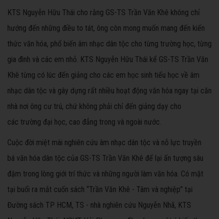
KTS Nguyễn Hữu Thái cho rằng GS-TS Trần Văn Khê không chỉ
hướng đến những điều to tát, ông còn mong muốn mang đến kiến
thức văn hóa, phổ biến âm nhạc dân tộc cho từng trường học, từng
gia đình và các em nhỏ. KTS Nguyễn Hữu Thái kể GS-TS Trần Văn
Khê từng có lúc đến giảng cho các em học sinh tiểu học về âm
nhạc dân tộc và gây dựng rất nhiều hoạt động văn hóa ngay tại căn
nhà nơi ông cư trú, chứ không phải chỉ đến giảng dạy cho
các trường đại học, cao đẳng trong và ngoài nước.
Cuộc đời miệt mài nghiên cứu âm nhạc dân tộc và nỗ lực truyền
bá văn hóa dân tộc của GS-TS Trần Văn Khê để lại ấn tượng sâu
đậm trong lòng giới trí thức và những người làm văn hóa. Có mặt
tại buổi ra mắt cuốn sách “Trần Văn Khê - Tâm và nghiệp” tại
Đường sách TP HCM, TS - nhà nghiên cứu Nguyễn Nhã, KTS