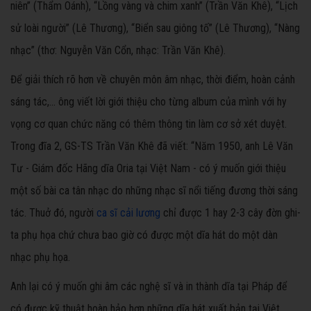
niên” (Thẩm Oánh), “Lồng vàng và chim xanh” (Trần Văn Khê), “Lịch
sử loài người” (Lê Thương), “Biển sau giông tố” (Lê Thương), “Nàng
nhạc” (thơ: Nguyễn Văn Cổn, nhạc: Trần Văn Khê).
Để giải thích rõ hơn về chuyên môn âm nhạc, thời điểm, hoàn cảnh
sáng tác,… ông viết lời giới thiệu cho từng album của mình với hy
vọng cơ quan chức năng có thêm thông tin làm cơ sở xét duyệt.
Trong đĩa 2, GS-TS Trần Văn Khê đã viết: “Năm 1950, anh Lê Văn
Tư - Giám đốc Hãng dĩa Oria tại Việt Nam - có ý muốn giới thiệu
một số bài ca tân nhạc do những nhạc sĩ nổi tiếng đương thời sáng
tác. Thuở đó, người
ca sĩ cải lương
chỉ được 1 hay 2-3 cây đờn ghi-
ta phụ họa chứ chưa bao giờ có được một dĩa hát do một dàn
nhạc phụ họa.
Anh lại có ý muốn ghi âm các nghệ sĩ và in thành dĩa tại Pháp để
có được kỹ thuật hoàn hảo hơn những dĩa hát xuất bản tại Việt