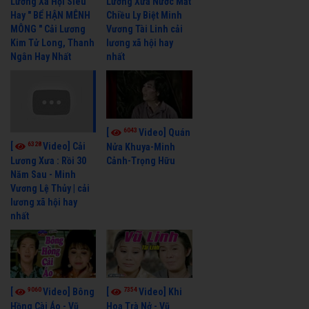
Lương Xã Hội Siêu
Lương Xưa Nước Mắt
Hay " BỂ HẬN MÊNH
Chiều Ly Biệt Minh
MÔNG " Cải Lương
Vương Tài Linh cải
Kim Tử Long, Thanh
lương xã hội hay
Ngân Hay Nhất
nhất
6043
[
Video] Quán
6328
[
Video] Cải
Nửa Khuya-Minh
Cảnh-Trọng Hữu
Lương Xưa : Rồi 30
Năm Sau - Minh
Vương Lệ Thủy | cải
lương xã hội hay
nhất
9060
7354
[
Video] Bông
[
Video] Khi
Hồng Cài Áo - Vũ
Hoa Trà Nở - Vũ