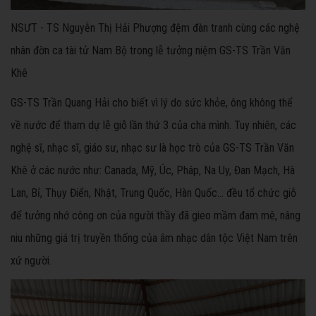
NSƯT - TS Nguyễn Thị Hải Phượng đệm đàn tranh cùng các nghệ
nhân đờn ca tài tử Nam Bộ trong lễ tưởng niệm GS-TS Trần Văn
Khê
GS-TS Trần Quang Hải cho biết vì lý do sức khỏe, ông không thể
về nước để tham dự lễ giỗ lần thứ 3 của cha mình. Tuy nhiên, các
nghệ sĩ, nhạc sĩ, giáo sư, nhạc sư là học trò của GS-TS Trần Văn
Khê ở các nước như: Canada, Mỹ, Úc, Pháp, Na Uy, Đan Mạch, Hà
Lan, Bỉ, Thụy Điển, Nhật, Trung Quốc, Hàn Quốc… đều tổ chức giỗ
để tưởng nhớ công ơn của người thầy đã gieo mầm đam mê, nâng
niu những giá trị truyền thống của âm nhạc dân tộc Việt Nam trên
xứ người.