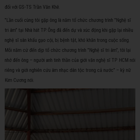
đối với GS-TS Trần Văn Khê.
"Lần cuối cùng tôi gặp ông là năm tổ chức chương trình "Nghệ sĩ
tri âm" tại Nhà hát TP. Ông đã đến dự và xúc động khi gặp lại nhiều
nghệ sĩ sân khấu gạo cội, bị bệnh tật, khó khăn trong cuộc sống.
Mỗi năm cứ đến dịp tổ chức chương trình "Nghệ sĩ tri âm", tôi lại
nhớ đến ông – người anh tinh thần của giới văn nghệ sĩ TP HCM nói
riêng và giới nghiên cứu âm nhạc dân tộc trong cả nước" – kỳ nữ
Kim Cương nói.