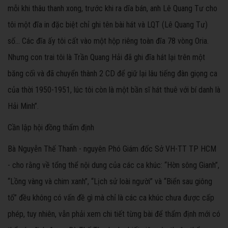
mỗi khi thâu thanh xong, trước khi ra dĩa bán, anh Lê Quang Tư cho
tôi một đĩa in đặc biệt chỉ ghi tên bài hát và LQT (Lê Quang Tư)
số… Các đĩa ấy tôi cất vào một hộp riêng toàn đĩa 78 vòng Oria.
Nhưng con trai tôi là Trần Quang Hải đã ghi đĩa hát lại trên một
băng cối và đã chuyển thành 2 CD để giữ lại lâu tiếng đàn giọng ca
của thời 1950-1951, lúc tôi còn là một bần sĩ hát thuê với bí danh là
Hải Minh”.
Cần lập hội đồng thẩm định
Bà Nguyễn Thế Thanh - nguyên Phó Giám đốc Sở VH-TT TP HCM
- cho rằng về tổng thể nội dung của các ca khúc: “Hờn sông Gianh”,
“Lồng vàng và chim xanh”, “Lịch sử loài người” và “Biển sau giông
tố” đều không có vấn đề gì mà chỉ là các ca khúc chưa được cấp
phép, tuy nhiên, vẫn phải xem chi tiết từng bài để thẩm định mới có