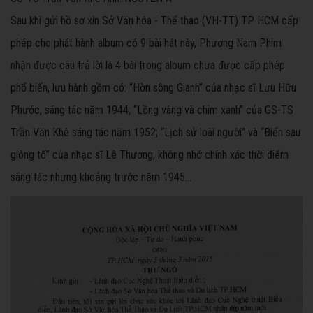
Sau khi gửi hồ sơ xin Sở Văn hóa - Thể thao (VH-TT) TP HCM cấp
phép cho phát hành album có 9 bài hát này, Phương Nam Phim
nhận được câu trả lời là 4 bài trong album chưa được cấp phép
phổ biến, lưu hành gồm có: “Hờn sông Gianh” của nhạc sĩ Lưu Hữu
Phước, sáng tác năm 1944; “Lồng vàng và chim xanh” của GS-TS
Trần Văn Khê sáng tác năm 1952; “Lịch sử loài người” và “Biển sau
giông tố” của nhạc sĩ Lê Thương, không nhớ chính xác thời điểm
sáng tác nhưng khoảng trước năm 1945…