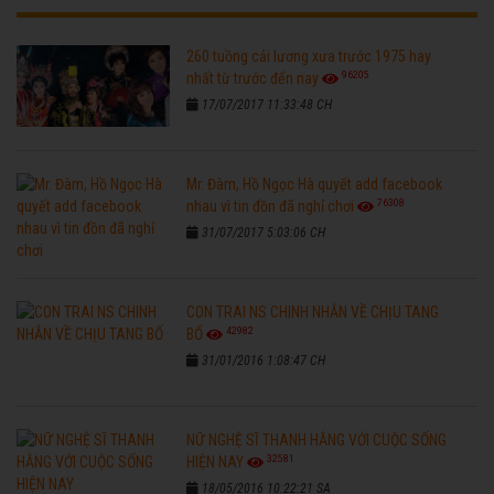
260 tuồng cải lương xưa trước 1975 hay
96205
nhất từ trước đến nay
17/07/2017 11:33:48 CH
Mr. Đàm, Hồ Ngọc Hà quyết add facebook
76308
nhau vì tin đồn đã nghỉ chơi
31/07/2017 5:03:06 CH
CON TRAI NS CHINH NHẪN VỀ CHỊU TANG
42982
BỐ
31/01/2016 1:08:47 CH
NỮ NGHỆ SĨ THANH HẰNG VỚI CUỘC SỐNG
32581
HIỆN NAY
18/05/2016 10:22:21 SA