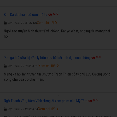
6270
Kim Kardashian có con thứ tư
Xem chi tiết
03/01/2019 1:03:37 CH
Ngôi sao truyền hình thực tế và chồng, Kanye West, nhờ người mang thai
hộ.
6591
'Em gái trà sữa' bị đồn ly hôn sau bê bối tình dục của chồng
Xem chi tiết
03/01/2019 12:03:33 CH
Mạng xã hội lan truyền tin Chương Trạch Thiên bỏ tỷ phú Lưu Cường Đông
song cha của cô phủ nhận.
6270
Ngô Thanh Vân, Đàm Vĩnh Hưng đi xem phim của Mỹ Tâm
Xem chi tiết
03/01/2019 11:03:00 SA