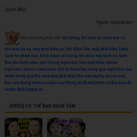
Quỳnh Như|
Nguồn: ngoisao.net
Xem cải lương miễn phí:
cai luong
,
thu mua xe nuoc mia cu
,
thu mua do cu
,
may phat dien cu
,
Hát Chầu Văn
,
máy phát điện 3 pha
,
sach toi pham hoc
,
trich doan cai luong
,
thu mua may lanh cu
,
kem
flan
,
the hinh
,
nhac que huong mp3
,
nhac han mp3
,
nhac dance
mp3
,
nhac dance remix
,
nhac cho ba bau
,
nhac dong que mp3
,
nhac xua
pham hong que
,
thu mua may phat dien
,
thu mua laptop cu
,
sua nap
bon cau thong minh
,
sua bon cau thong minh
,
may lanh cu
,
thu mua do
cu tan binh
,
laptop cu
[VIDEO] CÓ THỂ BẠN QUAN TÂM