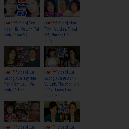
3768
3440
[
Video] Dãy
[
Video] Nhạc
Ngân Hà - Vũ Linh, Tài
Tình - Vũ Linh, Thoại
Linh, Thoại Mỹ
Mỹ, Phương Hồng
Thủy
4114
3966
[
Video] Cải
[
Video] Cải
Lương Xưa Hãy Ngủ
Lương Xưa Đi Biển -
Yên Niềm Đau - Vũ
Vũ Linh, Phương Hồng
Linh, Tài Linh
Thủy, Hương Lan,
Thanh Hằng
4433
3601
[
Video] Cải
[
Video] Cải