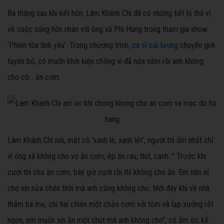
Ba tháng sau khi kết hôn, Lâm Khánh Chi đã có những tiết lộ thú vị
về cuộc sống hôn nhân với ông xã Phi Hùng trong tham gia show
'Phiên tòa tình yêu'. Trong chương trình,
ca sĩ cải lương
chuyển giới
tuyên bố, cô muốn khởi kiện chồng vì đã nửa năm rồi anh không
cho cô... ăn cơm.
Lâm Khánh Chi nói, mặt cô 'xanh lè, xanh lét', người thì ốm nhắt chỉ
vì ông xã không cho vợ ăn cơm, ép ăn rau, thịt, canh. " Trước khi
cưới thì cho ăn cơm, bây giờ cưới rồi thì không cho ăn. Em năn nỉ
cho xin nửa chén thôi mà anh cũng không cho. Mới đây khi về nhà
thăm ba mẹ, chị hai chiên một chảo cơm với tôm và lạp xưởng rất
ngon, em muốn xin ăn một chút mà anh không cho", cô ấm ức kể.