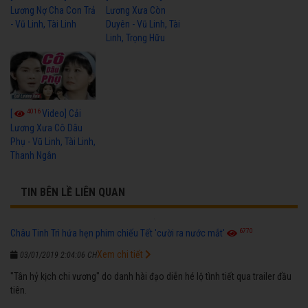
Lương Nợ Cha Con Trả
Lương Xưa Còn
- Vũ Linh, Tài Linh
Duyên - Vũ Linh, Tài
Linh, Trọng Hữu
4016
[
Video] Cải
Lương Xưa Cô Dâu
Phụ - Vũ Linh, Tài Linh,
Thanh Ngân
TIN BÊN LỀ LIÊN QUAN
6770
Châu Tinh Trì hứa hẹn phim chiếu Tết 'cười ra nước mắt'
Xem chi tiết
03/01/2019 2:04:06 CH
"Tân hỷ kịch chi vương" do danh hài đạo diễn hé lộ tình tiết qua trailer đầu
tiên.