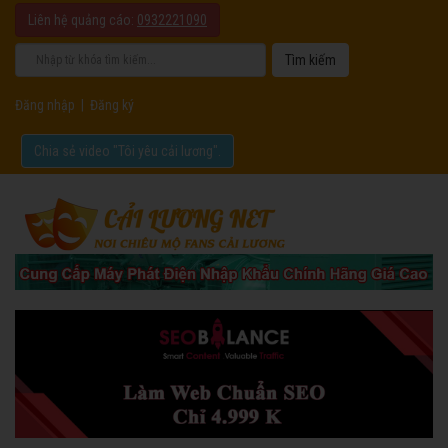
Liên hệ quảng cáo:
0932221090
Đăng nhập
|
Đăng ký
Chia sẻ video "Tôi yêu cải lương".