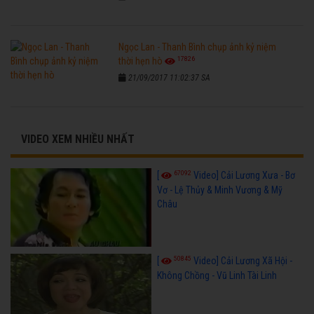
Ngọc Lan - Thanh Bình chụp ảnh kỷ niệm
17826
thời hẹn hò
21/09/2017 11:02:37 SA
VIDEO XEM NHIỀU NHẤT
67092
[
Video] Cải Lương Xưa - Bơ
Vơ - Lệ Thủy & Minh Vương & Mỹ
Châu
50845
[
Video] Cải Lương Xã Hội -
Không Chồng - Vũ Linh Tài Linh