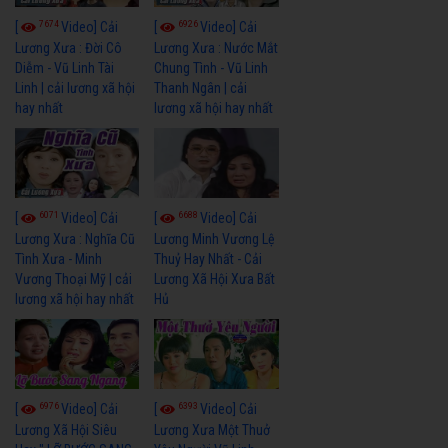
7674
6926
[
Video] Cải
[
Video] Cải
Lương Xưa : Đời Cô
Lương Xưa : Nước Mắt
Diễm - Vũ Linh Tài
Chung Tình - Vũ Linh
Linh | cải lương xã hội
Thanh Ngân | cải
hay nhất
lương xã hội hay nhất
6071
6688
[
Video] Cải
[
Video] Cải
Lương Xưa : Nghĩa Cũ
Lương Minh Vương Lệ
Tình Xưa - Minh
Thuỷ Hay Nhất - Cải
Vương Thoại Mỹ | cải
Lương Xã Hội Xưa Bất
lương xã hội hay nhất
Hủ
6976
6393
[
Video] Cải
[
Video] Cải
Lương Xã Hội Siêu
Lương Xưa Một Thuở