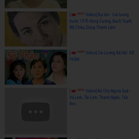
36023
[
Video] Bụi đời - Cải lương
trước 1975 Hùng Cường, Bạch Tuyết,
Mỹ Châu, Dũng Thanh Lâm
34585
[
Video] Cải Lương Xã Hội: SỐ
PHẬN
24592
[
Video] Kẻ Chợ Người Quê -
Vũ Linh, Tài Linh, Thanh Ngân, Tấn
Beo