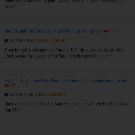
Nhiều sao dự buổi ra mắt phim "Chị trợ lý của anh" có nữ ca sĩ đóng chính,
tối 2/1.
7682
Sao Việt nghỉ Tết Dương lịch: Người tiệc tùng, kẻ nhập viện
Xem chi tiết
03/01/2019 10:01:54 SA
Trong kỳ nghỉ lễ bốn ngày, Lan Phương, Tuấn Hưng gặp vấn đề sức khỏe
còn Hoa hậu Tiểu Vy, Đặng Thu Thảo dành thời gian bên gia đình.
Mỹ nhân 'Truyền thuyết Joo Mong' đón năm mới bên chồng kém tám tuổi
4508
Xem chi tiết
03/01/2019 7:00:42 SA
Han Hye Jin hội ngộ tiền vệ Ki Sung Yeung khi anh về nước thi đấu tại Asian
Cup 2019.