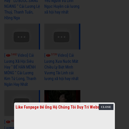
Hay " LỠ BƯỚC SANG
Yêu Người Vũ Linh
NGANG " Cải Lương Lệ
Ngọc Huyền cải lương
Thuỷ, Thanh Tuấn,
xã hội hay nhất
Hồng Nga
5462
5739
[
Video] Cải
[
Video] Cải
Lương Xã Hội Siêu
Lương Xưa Nước Mắt
Hay " BỂ HẬN MÊNH
Chiều Ly Biệt Minh
MÔNG " Cải Lương
Vương Tài Linh cải
Kim Tử Long, Thanh
lương xã hội hay nhất
Ngân Hay Nhất
Like Fanpage Để Ủng Hộ Chúng Tôi Duy Trì Website
6041
[
Video] Quán
6327
[
Video] Cải
Nửa Khuya-Minh
Cảnh-Trọng Hữu
Lương Xưa : Rồi 30