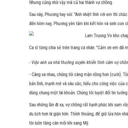
Nhưng cũng nhờ vậy mà cả hai thành vợ chồng.
Sau này, Phương hay nói: “Anh nhiệt tình với em thì chắ
đến hôm nay, Phương yên tâm khi kết hôn và sinh con cho 
Ca sĩ từng chia sẻ trên trang cá nhân: "Cảm ơn em đã m
- Việc anh xa nhà thường xuyên khiến tình cảm vợ chồ
- Càng xa nhau, chúng tôi càng mặn nồng hơn (cười). Tôi
bản lĩnh, mạnh mẽ và sâu sắc, hiểu cho công việc của c
dùng chung một tài khoản. Chúng tôi tuyệt đối tin tưởng
Sau những lần đi xa, vợ chồng rất hạnh phúc khi sum vầy
du lịch hơn là giận hờn. Thỉnh thoảng, để giữ lửa hôn nhâ
tôi luôn tăng cân mỗi khi sang Mỹ.