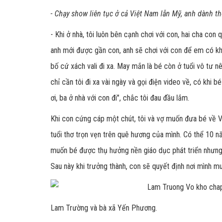
- Chạy show liên tục ở cả Việt Nam lẫn Mỹ, anh dành t
- Khi ở nhà, tôi luôn bên cạnh chơi với con, hai cha con
anh mới được gần con, anh sẽ chơi với con để em có khô
bố cứ xách vali đi xa. May mắn là bé còn ở tuổi vô tư 
chỉ cần tôi đi xa vài ngày và gọi điện video về, có khi b
ơi, ba ở nhà với con đi", chắc tôi đau đầu lắm.
Khi con cứng cáp một chút, tôi và vợ muốn đưa bé về V
tuổi thơ trọn vẹn trên quê hương của mình. Có thể 10 
muốn bé được thụ hưởng nền giáo dục phát triển nhưng g
Sau này khi trưởng thành, con sẽ quyết định nơi mình mu
Lam Trường và bà xã Yến Phương.