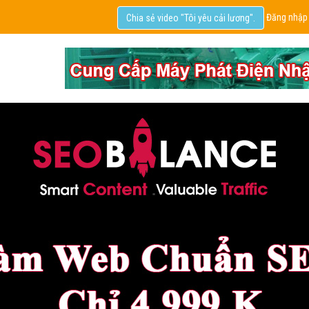
Đăng nhập
Chia sẻ video "Tôi yêu cải lương".