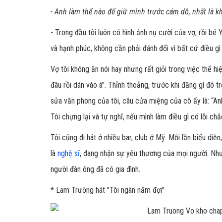
- Anh làm thế nào để giữ mình trước cám dỗ, nhất là k
- Trong đầu tôi luôn có hình ảnh nụ cười của vợ, rồi bé
và hạnh phúc, không cần phải đánh đổi vì bất cứ điều gì
Vợ tôi không ăn nói hay nhưng rất giỏi trong việc thể h
đâu rồi dán vào à”. Thỉnh thoảng, trước khi đăng gì đó t
sửa văn phong của tôi, câu cửa miệng của cô ấy là: “Anh 
Tôi chựng lại và tự nghĩ, nếu mình làm điều gì có lỗi 
Tôi cũng đi hát ở nhiều bar, club ở Mỹ. Mỗi lần biểu diễ
là
nghệ sĩ
, đang nhận sự yêu thương của mọi người. Nh
người đàn ông đã có gia đình.
* Lam Trường hát "Tôi ngàn năm đợi"