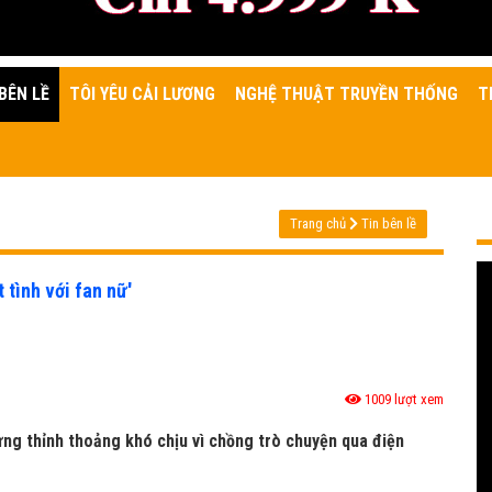
BÊN LỀ
TÔI YÊU CẢI LƯƠNG
NGHỆ THUẬT TRUYỀN THỐNG
T
Trang chủ
Tin bên lề
 tình với fan nữ'
1009 lượt xem
hưng thỉnh thoảng khó chịu vì chồng trò chuyện qua điện