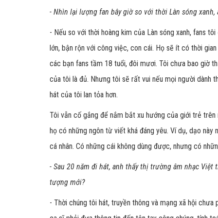
- Nhìn lại lượng fan bây giờ so với thời Làn sóng xanh
- Nếu so với thời hoàng kim của Làn sóng xanh, fans tô
lớn, bận rộn với công việc, con cái. Họ sẽ ít có thời gi
các bạn fans tầm 18 tuổi, đôi mươi. Tôi chưa bao giờ thấ
của tôi là đủ. Nhưng tôi sẽ rất vui nếu mọi người dành 
hát của tôi lan tỏa hơn.
Tôi vẫn cố gắng để nắm bắt xu hướng của giới trẻ trên m
họ có những ngôn từ viết khá đáng yêu. Ví dụ, dạo này nh
cá nhân. Có những cái không dùng được, nhưng có những 
- Sau 20 năm đi hát, anh thấy thị trường âm nhạc Việt 
tượng mới?
- Thời chúng tôi hát, truyền thông và mạng xã hội chưa 