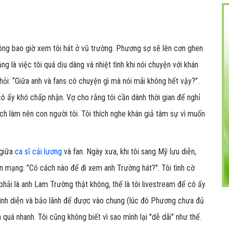
ng bao giờ xem tôi hát ở vũ trường. Phương sợ sẽ lên cơn ghen
ng là việc tôi quá dịu dàng và nhiệt tình khi nói chuyện với khán
ợ hỏi: “Giữa anh và fans có chuyện gì mà nói mãi không hết vậy?”.
cô ấy khó chấp nhận. Vợ cho rằng tôi cần dành thời gian để nghỉ
ch làm nên con người tôi. Tôi thích nghe khán giả tâm sự vì muốn
.
 giữa
ca sĩ cải lương
và fan. Ngày xưa, khi tôi sang Mỹ lưu diễn,
n mạng: "Có cách nào để đi xem anh Trường hát?". Tôi tình cờ
ó phải là anh Lam Trường thật không, thế là tôi livestream để cô ấy
mình diễn và bảo lãnh để được vào chung (lúc đó Phương chưa đủ
 quá nhanh. Tôi cũng không biết vì sao mình lại "dễ dãi" như thế.