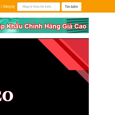
|
Đăng ký