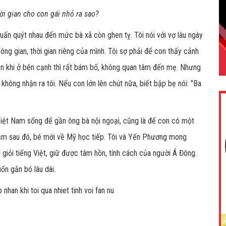
hời gian cho con gái nhỏ ra sao?
 quấn quýt nhau đến mức bà xã còn ghen tỵ. Tôi nói với vợ lâu ngày
ng gian, thời gian riêng của mình. Tôi sợ phải để con thấy cảnh
nên khi ở bên cạnh thì rất bám bố, không quan tâm đến mẹ. Nhưng
é không nhận ra tôi. Nếu con lớn lên chút nữa, biết bập bẹ nói: "Ba
iệt Nam sống để gần ông bà nội ngoại, cũng là để con có một
năm sau đó, bé mới về Mỹ học tiếp. Tôi và Yến Phương mong
iỏi tiếng Việt, giữ được tâm hồn, tính cách của người Á Đông.
ốn gắn bó lâu dài.