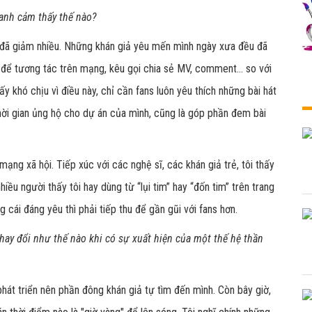
, anh cảm thấy thế nào?
i đã giảm nhiều. Những khán giả yêu mến mình ngày xưa đều đã
an để tương tác trên mạng, kêu gọi chia sẻ MV, comment... so với
y khó chịu vì điều này, chỉ cần fans luôn yêu thích những bài hát
thời gian ủng hộ cho dự án của mình, cũng là góp phần đem bài
ạng xã hội. Tiếp xúc với các nghệ sĩ, các khán giả trẻ, tôi thấy
iều người thấy tôi hay dùng từ “lụi tim” hay “đốn tim” trên trang
cái đáng yêu thì phải tiếp thu để gần gũi với fans hơn.
thay đổi như thế nào khi có sự xuất hiện của một thế hệ thần
phát triển nên phần đông khán giả tự tìm đến mình. Còn bây giờ,