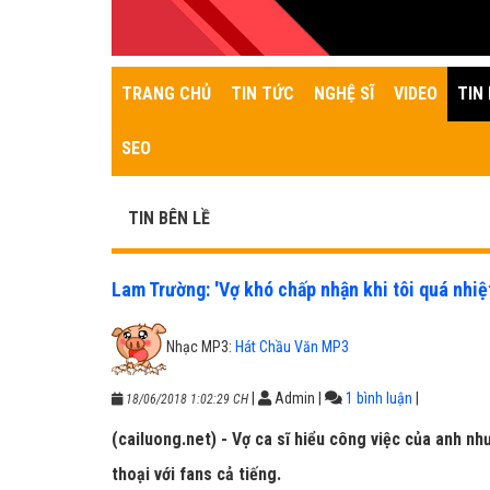
TRANG CHỦ
TIN TỨC
NGHỆ SĨ
VIDEO
TIN 
SEO
TIN BÊN LỀ
Lam Trường: 'Vợ khó chấp nhận khi tôi quá nhiệt
Nhạc MP3:
Hát Chầu Văn MP3
|
Admin
|
1 bình luận
|
18/06/2018 1:02:29 CH
(cailuong.net) - Vợ ca sĩ hiểu công việc của anh n
thoại với fans cả tiếng.