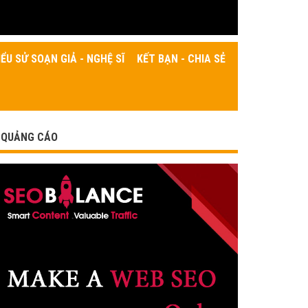
IỂU SỬ SOẠN GIẢ - NGHỆ SĨ
KẾT BẠN - CHIA SẺ
QUẢNG CÁO