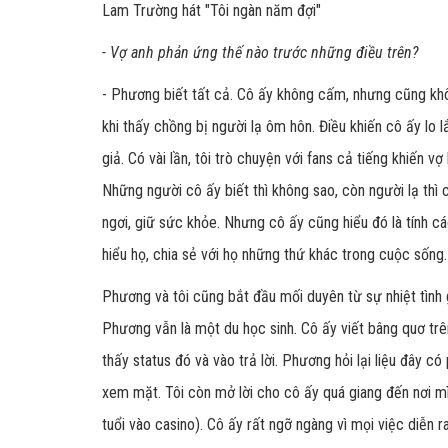
Lam Trường hát "Tôi ngàn năm đợi"
- Vợ anh phản ứng thế nào trước những điều trên?
- Phương biết tất cả. Cô ấy không cấm, nhưng cũng khô
khi thấy chồng bị người lạ ôm hôn. Điều khiến cô ấy lo lắ
giả. Có vài lần, tôi trò chuyện với fans cả tiếng khiến v
Những người cô ấy biết thì không sao, còn người lạ thì 
ngơi, giữ sức khỏe. Nhưng cô ấy cũng hiểu đó là tính cá
hiểu họ, chia sẻ với họ những thứ khác trong cuộc sống
Phương và tôi cũng bắt đầu mối duyên từ sự nhiệt tình
Phương vẫn là một du học sinh. Cô ấy viết bâng quơ trê
thấy status đó và vào trả lời. Phương hỏi lại liệu đây c
xem mặt. Tôi còn mở lời cho cô ấy quá giang đến nơi 
tuổi vào casino). Cô ấy rất ngỡ ngàng vì mọi việc diễn ra