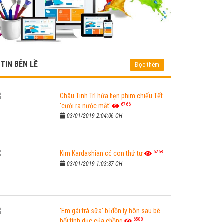
TIN BÊN LỀ
Đọc thêm
Châu Tinh Trì hứa hẹn phim chiếu Tết
6766
'cười ra nước mắt'
03/01/2019 2:04:06 CH
6268
Kim Kardashian có con thứ tư
03/01/2019 1:03:37 CH
'Em gái trà sữa' bị đồn ly hôn sau bê
6588
bối tình dục của chồng