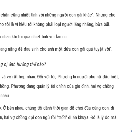
c chắn cũng nhiệt tình với những người con gái khác”. Nhưng cho
tôi là vì hiểu tôi không phải loại người lăng nhăng, bừa bãi.
ang nặng đẻ đau sinh cho anh một đứa con gái quá tuyệt vời".
ng bị ảnh hưởng thế nào?
 và vợ rất hợp nhau. Đối với tôi, Phương là người phụ nữ đặc biệt,
hồng. Phương đang quản lý tài chính của gia đình, hai vợ chồng
 nhau.
. Ở bên nhau, chúng tôi dành thời gian để chơi đùa cùng con, đi
n, hai vợ chồng đợi con ngủ rồi "trốn" đi ăn khuya. Đó là lý do mà