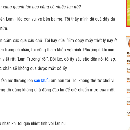
hi xung quanh lúc nào cũng có nhiều fan nữ?
 Yên Lam - lúc con vui vẻ bên ba mẹ. Tôi thấy mình đã quá đầy đủ
 nữa.
Like Fanpage Để Ủng Hộ Chúng Tôi Duy Trì Website
iện cảm xúc qua câu chữ. Tôi hay đùa: “Em copy mấy triết lý này ở
rên trang cá nhân, tôi cũng tham khảo vợ mình. Phương ít khi nào
viết rất 'Lam Trường' rồi”. Đôi lúc, cô ấy sâu sắc đến nỗi tôi sợ.
chắc chắn sẽ không qua được mắt cô ấy.
n, fan nữ thường lên
sân khấu
ôm hôn tôi. Tôi không thể từ chối vì
ưng tôi cũng không chủ động đáp lại để giữ chuẩn mực của một
Powered by
netcore.vn