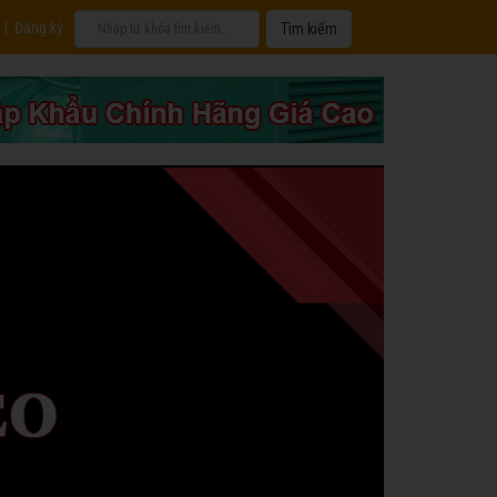
|
Đăng ký