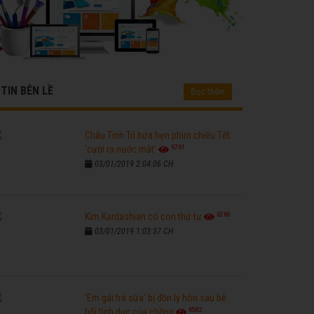
TIN BÊN LỀ
Đọc thêm
Châu Tinh Trì hứa hẹn phim chiếu Tết
6761
'cười ra nước mắt'
03/01/2019 2:04:06 CH
6260
Kim Kardashian có con thứ tư
03/01/2019 1:03:37 CH
'Em gái trà sữa' bị đồn ly hôn sau bê
6582
bối tình dục của chồng