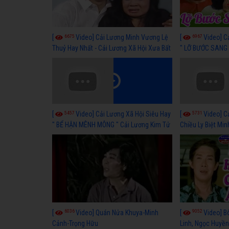
6675
6967
[
Video] Cải Lương Minh Vương Lệ
[
Video] C
Thuỷ Hay Nhất - Cải Lương Xã Hội Xưa Bất
" LỠ BƯỚC SANG 
Hủ
Thuỷ, Thanh Tuấ
5457
5731
[
Video] Cải Lương Xã Hội Siêu Hay
[
Video] C
" BỂ HẬN MÊNH MÔNG " Cải Lương Kim Tử
Chiều Ly Biệt Min
Long, Thanh Ngân Hay Nhất
lương xã hội hay
6036
9052
[
Video] Quán Nửa Khuya-Minh
[
Video] B
Cảnh-Trọng Hữu
Linh, Ngọc Huyền