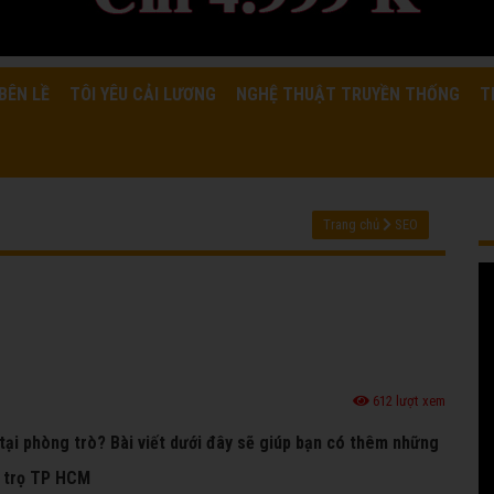
BÊN LỀ
TÔI YÊU CẢI LƯƠNG
NGHỆ THUẬT TRUYỀN THỐNG
T
Trang chủ
SEO
612 lượt xem
 tại phòng trò? Bài viết dưới đây sẽ giúp bạn có thêm những
g trọ TP HCM