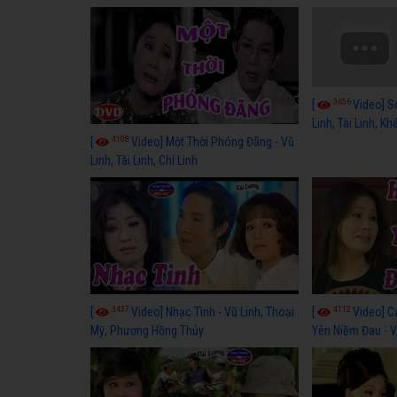
3656
[
Video] S
Linh, Tài Linh, K
4108
[
Video] Một Thời Phóng Đãng - Vũ
Linh, Tài Linh, Chí Linh
3437
4112
[
Video] Nhạc Tình - Vũ Linh, Thoại
[
Video] C
Mỹ, Phương Hồng Thủy
Yên Niềm Đau - Vũ