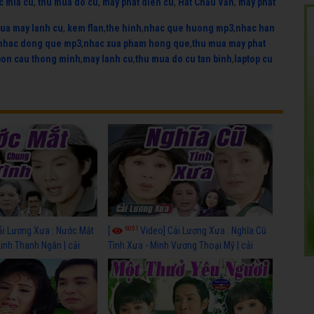
c mia cu
,
thu mua do cu
,
may phat dien cu
,
Hát Chầu Văn
,
máy phát
ua may lanh cu
,
kem flan
,
the hinh
,
nhac que huong mp3
,
nhac han
nhac dong que mp3
,
nhac xua pham hong que
,
thu mua may phat
bon cau thong minh
,
may lanh cu
,
thu mua do cu tan binh
,
laptop cu
6051
ải Lương Xưa : Nước Mắt
[
Video] Cải Lương Xưa : Nghĩa Cũ
Linh Thanh Ngân | cải
Tình Xưa - Minh Vương Thoại Mỹ | cải
 nhất
lương xã hội hay nhất