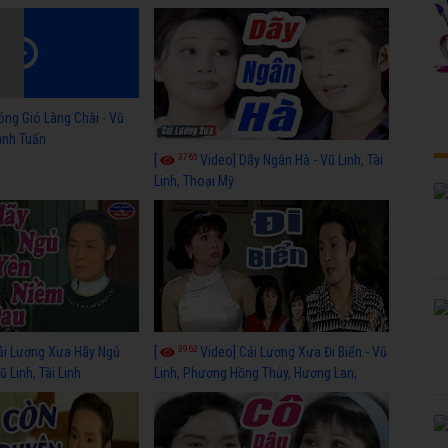
óng Gió Làng Chài - Vũ
hánh Tuấn
3765
[
Video] Dãy Ngân Hà - Vũ Linh, Tài
Linh, Thoại Mỹ
3962
ải Lương Xưa Hãy Ngủ
[
Video] Cải Lương Xưa Đi Biển - Vũ
 Linh, Tài Linh
Linh, Phương Hồng Thủy, Hương Lan,
Thanh Hằng