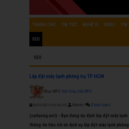
TRANG CHỦ
TIN TỨC
NGHỆ SĨ
VIDEO
TIN 
SEO
SEO
Lắp đặt máy lạnh phòng trọ TP HCM
Nhạc MP3:
Hát Chầu Văn MP3
|
Admin
|
0 bình luận
|
04/10/2021 8:35:54 CH
(cailuong.net) - Bạn đang dự định lắp đặt máy lạnh
thông tin hữu ích về dịch vụ lắp đặt máy lạnh phòn