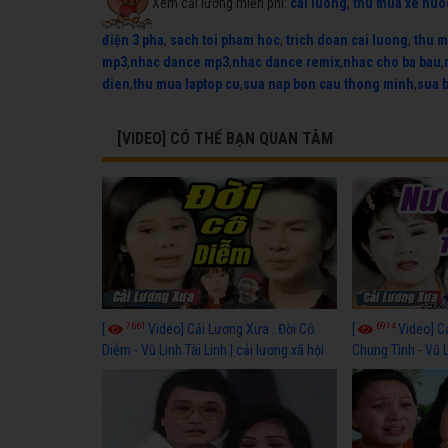
Xem cải lương miễn phí:
cai luong
,
thu mua xe nuo
điện 3 pha
,
sach toi pham hoc
,
trich doan cai luong
,
thu m
mp3
,
nhac dance mp3
,
nhac dance remix
,
nhac cho ba bau
,
dien
,
thu mua laptop cu
,
sua nap bon cau thong minh
,
sua 
[VIDEO] CÓ THỂ BẠN QUAN TÂM
7661
6914
[
Video] Cải Lương Xưa : Đời Cô
[
Video] C
Diễm - Vũ Linh Tài Linh | cải lương xã hội
Chung Tình - Vũ 
hay nhất
lương xã hội hay