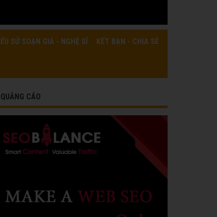
IỂU SỬ SOẠN GIẢ - NGHỆ SĨ
KẾT BẠN - CHIA SẺ
QUẢNG CÁO