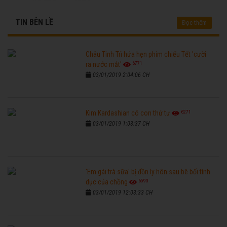
TIN BÊN LỀ
Đọc thêm
Châu Tinh Trì hứa hẹn phim chiếu Tết 'cười
6771
ra nước mắt'
03/01/2019 2:04:06 CH
6271
Kim Kardashian có con thứ tư
03/01/2019 1:03:37 CH
'Em gái trà sữa' bị đồn ly hôn sau bê bối tình
6593
dục của chồng
03/01/2019 12:03:33 CH