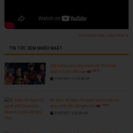
Xem thêm nhiều video khác
TIN TỨC XEM NHIỀU NHẤT
260 tuồng cải lương xưa trước 1975 hay
96210
nhất từ trước đến nay
17/07/2017 11:33:48 CH
Mr. Đàm, Hồ Ngọc Hà quyết add facebook
76308
nhau vì tin đồn đã nghỉ chơi
31/07/2017 5:03:06 CH