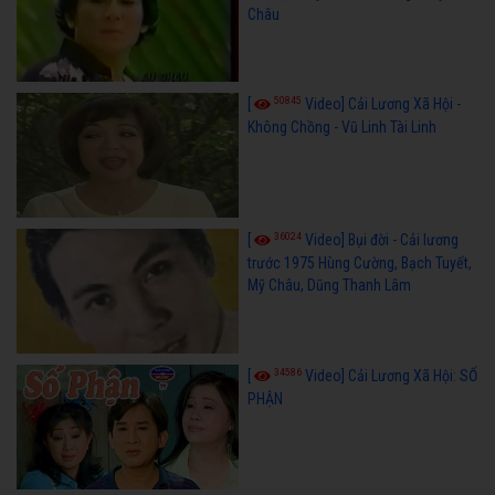
Châu
50845
[
Video] Cải Lương Xã Hội -
Không Chồng - Vũ Linh Tài Linh
36024
[
Video] Bụi đời - Cải lương
trước 1975 Hùng Cường, Bạch Tuyết,
Mỹ Châu, Dũng Thanh Lâm
34586
[
Video] Cải Lương Xã Hội: SỐ
PHẬN