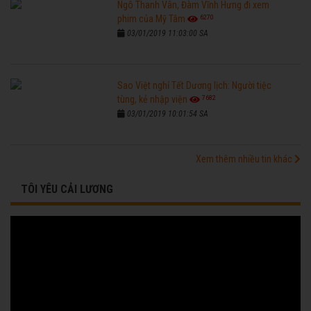
Ngô Thanh Vân, Đàm Vĩnh Hưng đi xem
6270
phim của Mỹ Tâm
03/01/2019 11:03:00 SA
Sao Việt nghỉ Tết Dương lịch: Người tiệc
7682
tùng, kẻ nhập viện
03/01/2019 10:01:54 SA
Xem thêm nhiều tin khác
TÔI YÊU CẢI LƯƠNG