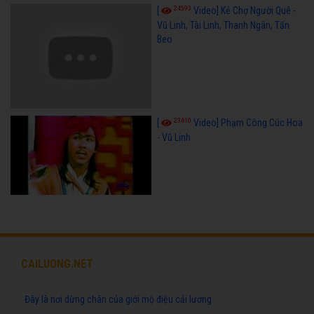
24593
[
Video] Kẻ Chợ Người Quê -
Vũ Linh, Tài Linh, Thanh Ngân, Tấn
Beo
23610
[
Video] Phạm Công Cúc Hoa
- Vũ Linh
CAILUONG.NET
Đây là nơi dừng chân của giới mộ điệu cải lương