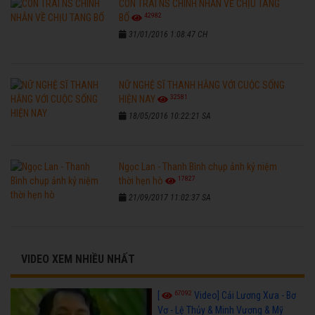
CON TRAI NS CHINH NHẪN VỀ CHỊU TANG
42982
BỐ
31/01/2016 1:08:47 CH
NỮ NGHỆ SĨ THANH HẰNG VỚI CUỘC SỐNG
32581
HIỆN NAY
18/05/2016 10:22:21 SA
Ngọc Lan - Thanh Bình chụp ảnh kỷ niệm
17827
thời hẹn hò
21/09/2017 11:02:37 SA
VIDEO XEM NHIỀU NHẤT
67092
[
Video] Cải Lương Xưa - Bơ
Vơ - Lệ Thủy & Minh Vương & Mỹ