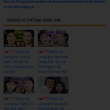
bon cau thong minh
,
sua bon cau thong minh
,
may lanh cu
,
thu mua do
cu tan binh
,
laptop cu
[VIDEO] CÓ THỂ BẠN QUAN TÂM
7674
6926
[
Video] Cải
[
Video] Cải
Lương Xưa : Đời Cô
Lương Xưa : Nước Mắt
Diễm - Vũ Linh Tài
Chung Tình - Vũ Linh
Linh | cải lương xã hội
Thanh Ngân | cải
hay nhất
lương xã hội hay nhất
6072
6689
[
Video] Cải
[
Video] Cải
Lương Xưa : Nghĩa Cũ
Lương Minh Vương Lệ
Tình Xưa - Minh
Thuỷ Hay Nhất - Cải