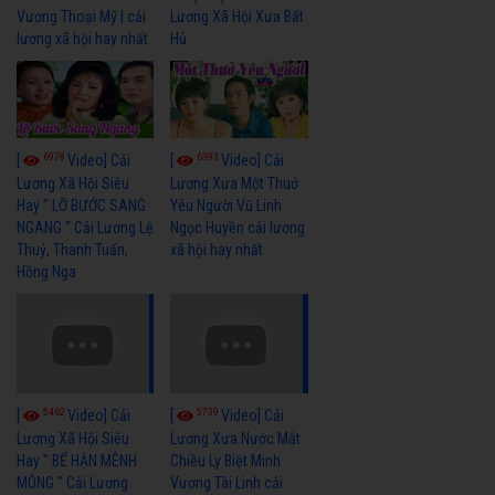
Vương Thoại Mỹ | cải
Lương Xã Hội Xưa Bất
lương xã hội hay nhất
Hủ
6978
6393
[
Video] Cải
[
Video] Cải
Lương Xã Hội Siêu
Lương Xưa Một Thuở
Hay " LỠ BƯỚC SANG
Yêu Người Vũ Linh
NGANG " Cải Lương Lệ
Ngọc Huyền cải lương
Thuỷ, Thanh Tuấn,
xã hội hay nhất
Hồng Nga
5462
5739
[
Video] Cải
[
Video] Cải
Lương Xã Hội Siêu
Lương Xưa Nước Mắt
Hay " BỂ HẬN MÊNH
Chiều Ly Biệt Minh
MÔNG " Cải Lương
Vương Tài Linh cải