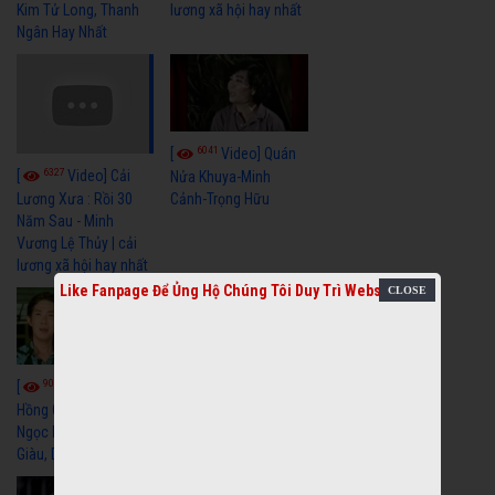
Kim Tử Long, Thanh
lương xã hội hay nhất
Ngân Hay Nhất
6041
[
Video] Quán
6327
[
Video] Cải
Nửa Khuya-Minh
Cảnh-Trọng Hữu
Lương Xưa : Rồi 30
Năm Sau - Minh
Vương Lệ Thủy | cải
lương xã hội hay nhất
Like Fanpage Để Ủng Hộ Chúng Tôi Duy Trì Website
9059
7353
[
Video] Bông
[
Video] Khi
Hồng Cài Áo - Vũ Linh,
Hoa Trà Nở - Vũ Linh,
Ngọc Huyền, Ngọc
Tài Linh
Giàu, Diệp Lang