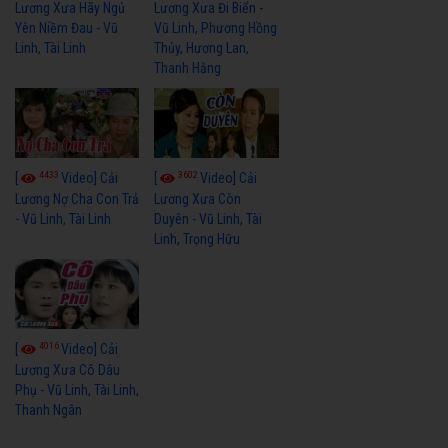
Lương Xưa Hãy Ngủ
Lương Xưa Đi Biển -
Yên Niềm Đau - Vũ
Vũ Linh, Phương Hồng
Linh, Tài Linh
Thủy, Hương Lan,
Thanh Hằng
4433
3602
[
Video] Cải
[
Video] Cải
Lương Nợ Cha Con Trả
Lương Xưa Còn
- Vũ Linh, Tài Linh
Duyên - Vũ Linh, Tài
Linh, Trọng Hữu
4016
[
Video] Cải
Lương Xưa Cô Dâu
Phụ - Vũ Linh, Tài Linh,
Thanh Ngân