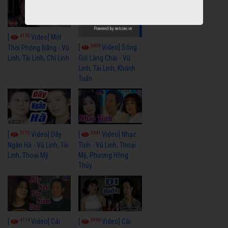
Powered by
netcore.vn
4110
[
Video] Một
3659
[
Video] Sóng
Thời Phóng Đãng - Vũ
Linh, Tài Linh, Chí Linh
Gió Làng Chài - Vũ
Linh, Tài Linh, Khánh
Tuấn
3770
3441
[
Video] Dãy
[
Video] Nhạc
Ngân Hà - Vũ Linh, Tài
Tình - Vũ Linh, Thoại
Linh, Thoại Mỹ
Mỹ, Phương Hồng
Thủy
4114
3966
[
Video] Cải
[
Video] Cải