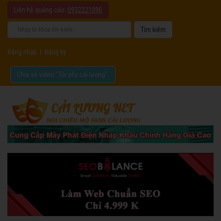
Liên hệ quảng cáo:
0932221090
Đăng nhập
|
Đăng ký
Chia sẻ video "Tôi yêu cải lương".