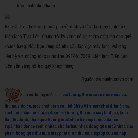
bảo hành cho khách.
Bài viết trên là những thông tin về dịch vụ lắp đặt máy lạnh của
Điện lạnh Tiến Lên. Chúng tôi hy vọng nó có thêm giúp ích cho quý
khách hàng. Nếu bạn đang có nhu cầu lắp đặt máy lạnh, vui lòng
liên hệ với chúng tôi qua hotline 0914617089. Điện lạnh Tiến Lên
luôn sẵn sàng hỗ trợ quý khách hàng
Nguồn: dienlanhtienlen.com
Xem cải lương miễn phí:
cai luong
,
thu mua xe nuoc mia cu
,
thu mua do cu
,
may phat dien cu
,
Hát Chầu Văn
,
máy phát điện 3 pha
,
sach toi pham hoc
,
trich doan cai luong
,
thu mua may lanh cu
,
kem
flan
,
the hinh
,
nhac que huong mp3
,
nhac han mp3
,
nhac dance
mp3
,
nhac dance remix
,
nhac cho ba bau
,
nhac dong que mp3
,
nhac xua
pham hong que
,
thu mua may phat dien
,
thu mua laptop cu
,
sua nap