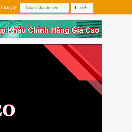
|
Đăng ký