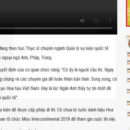
Like Fanpage Để Ủng Hộ Chúng Tôi Duy Trì Website
ang theo học Thạc sĩ chuyên ngành Quản lý sự kiện quốc tế
c ngoại ngữ Anh, Pháp, Trung.
uyết định của cơ quan chức năng. "Cô ấy là người cầu thị. Ngay
g chúng và các chuyên gia để hoàn thiện bản thân. Song song, cô
ạo Hoa hậu Việt Nam. Đây là lúc Ngân Anh thấy tự tin nhất để
i quốc tế".
Powered by
netcore.vn
u kiện để được cấp phép đi thi. Cô chưa bị tước danh hiệu Hoa
an tổ chức Miss Intercontinental 2018 để tham gia cuộc thi này.