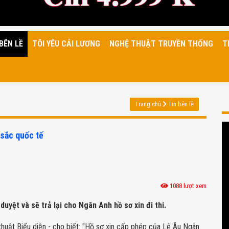
BÊN LỀ
TÔI YÊU CẢI LƯƠNG
NGHỆ THUẬT TRUYỀN THỐNG
T
Trang chủ
Tin bên lề
sắc quốc tế
1088 lượt xem
uyệt và sẽ trả lại cho Ngân Anh hồ sơ xin đi thi.
uật Biểu diễn - cho biết: "Hồ sơ xin cấp phép của Lê Âu Ngân