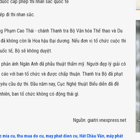
 đi thi nhan sắc.
ông Phạm Cao Thái - chánh Thanh tra Bộ Văn hóa Thể thao và Du
h đã không còn là Hoa hậu Đại dương. Nếu đơn vị tổ chức cuộc thi
uốc tế, Bộ sẽ không duyệt.
 phản ánh Ngân Anh đã phẫu thuật thẩm mỹ. Người đẹp lý giải cô
o cáo với ban tổ chức và được chấp thuận. Thanh tra Bộ đã phạt
t yêu cầu dự thi. Đầu năm nay, Cục Nghệ thuật Biểu diễn đã đề
hiên, ban tổ chức không có động thái gì.
Nguồn: giaitri.vnexpress.net
c mia cu
,
thu mua do cu
,
may phat dien cu
,
Hát Chầu Văn
,
máy phát