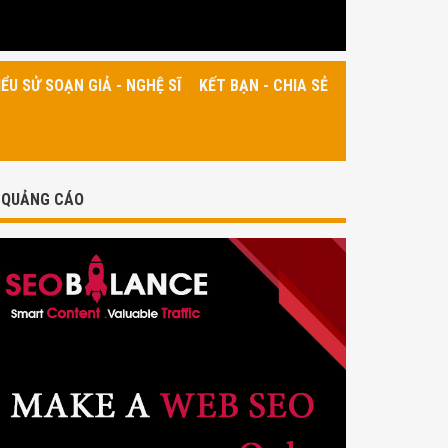
IỂU SỬ SOẠN GIẢ - NGHỆ SĨ
KẾT BẠN - CHIA SẺ
QUẢNG CÁO