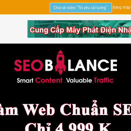
Đăng nhập
Chia sẻ video "Tôi yêu cải lương".