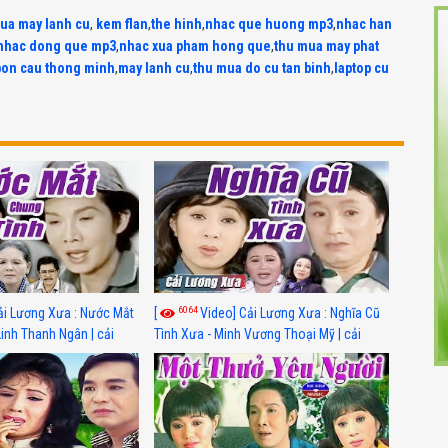
ua may lanh cu
,
kem flan
,
the hinh
,
nhac que huong mp3
,
nhac han
nhac dong que mp3
,
nhac xua pham hong que
,
thu mua may phat
bon cau thong minh
,
may lanh cu
,
thu mua do cu tan binh
,
laptop cu
6064
ải Lương Xưa : Nước Mắt
[
Video] Cải Lương Xưa : Nghĩa Cũ
Linh Thanh Ngân | cải
Tình Xưa - Minh Vương Thoại Mỹ | cải
 nhất
lương xã hội hay nhất