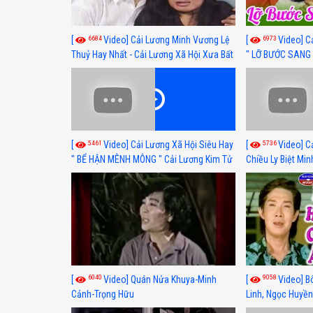
6684
6973
[
Video] Cải Lương Minh Vương Lệ
[
Video] C
Thuỷ Hay Nhất - Cải Lương Xã Hội Xưa Bất
" LỠ BƯỚC SANG 
Hủ
Thuỷ, Thanh Tuấ
5461
5736
[
Video] Cải Lương Xã Hội Siêu Hay
[
Video] C
" BỂ HẬN MÊNH MÔNG " Cải Lương Kim Tử
Chiều Ly Biệt Min
Long, Thanh Ngân Hay Nhất
lương xã hội hay
6040
9058
[
Video] Quán Nửa Khuya-Minh
[
Video] B
Cảnh-Trọng Hữu
Linh, Ngọc Huyền