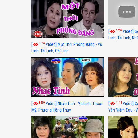
3658
[
Video] S
Linh, Tài Linh, K
4110
[
Video] Một Thời Phóng Đãng - Vũ
Linh, Tài Linh, Chí Linh
3439
4114
[
Video] Nhạc Tình - Vũ Linh, Thoại
[
Video] C
Mỹ, Phương Hồng Thủy
Yên Niềm Đau - Vũ