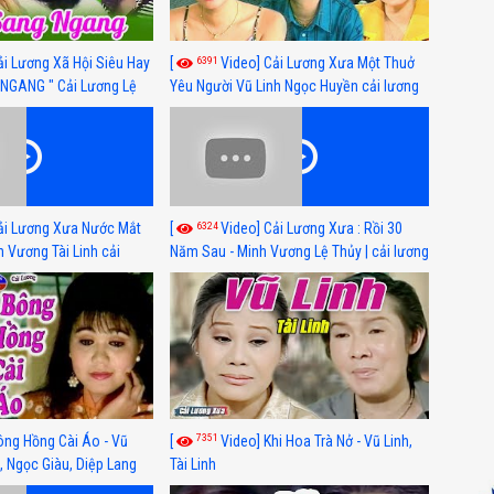
6391
ải Lương Xã Hội Siêu Hay
[
Video] Cải Lương Xưa Một Thuở
NGANG " Cải Lương Lệ
Yêu Người Vũ Linh Ngọc Huyền cải lương
n, Hồng Nga
xã hội hay nhất
6324
ải Lương Xưa Nước Mắt
[
Video] Cải Lương Xưa : Rồi 30
h Vương Tài Linh cải
Năm Sau - Minh Vương Lệ Thủy | cải lương
 nhất
xã hội hay nhất
7351
ông Hồng Cài Áo - Vũ
[
Video] Khi Hoa Trà Nở - Vũ Linh,
, Ngọc Giàu, Diệp Lang
Tài Linh