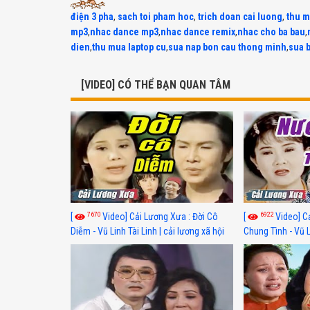
điện 3 pha
,
sach toi pham hoc
,
trich doan cai luong
,
thu m
mp3
,
nhac dance mp3
,
nhac dance remix
,
nhac cho ba bau
,
dien
,
thu mua laptop cu
,
sua nap bon cau thong minh
,
sua 
[VIDEO] CÓ THỂ BẠN QUAN TÂM
7670
6922
[
Video] Cải Lương Xưa : Đời Cô
[
Video] C
Diễm - Vũ Linh Tài Linh | cải lương xã hội
Chung Tình - Vũ 
hay nhất
lương xã hội hay