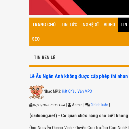
TRANG CHỦ
TIN TỨC
NGHỆ SĨ
VIDEO
TIN 
SEO
TIN BÊN LỀ
Lê Âu Ngân Anh không được cấp phép thi nhan 
Nhạc MP3:
Hát Chầu Văn MP3
|
Admin
|
0 bình luận
|
07/12/2018 7:01:14 SA
(cailuong.net) - Cơ quan chức năng cho biết không d
Ông Nguyễn Quang Vinh - Quyền Cục trưởng Cục Nghệ th