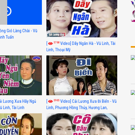
óng Gió Làng Chài - Vũ
hánh Tuấn
3768
[
Video] Dãy Ngân Hà - Vũ Linh, Tài
Linh, Thoại Mỹ
3965
ải Lương Xưa Hãy Ngủ
[
Video] Cải Lương Xưa Đi Biển - Vũ
 Linh, Tài Linh
Linh, Phương Hồng Thủy, Hương Lan,
Thanh Hằng