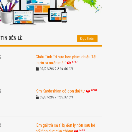
TIN BÊN LỀ
Đọc thêm
Châu Tinh Trì hứa hẹn phim chiếu Tết
6767
'cười ra nước mắt'
03/01/2019 2:04:06 CH
6268
Kim Kardashian có con thứ tư
03/01/2019 1:03:37 CH
'Em gái trà sữa' bị đồn ly hôn sau bê
6589
bối tình dục của chồng