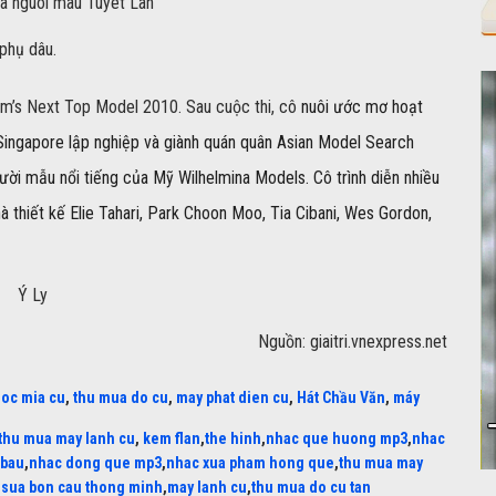
 phụ dâu.
am’s Next Top Model 2010. Sau cuộc thi, cô
nuôi ước mơ hoạt
Singapore lập nghiệp và giành
quán quân Asian Model Search
ời mẫu nổi tiếng của Mỹ Wilhelmina Models. Cô trình diễn nhiều
thiết kế Elie Tahari, Park Choon Moo, Tia Cibani, Wes Gordon,
Ý Ly
Nguồn: giaitri.vnexpress.net
uoc mia cu
,
thu mua do cu
,
may phat dien cu
,
Hát Chầu Văn
,
máy
thu mua may lanh cu
,
kem flan
,
the hinh
,
nhac que huong mp3
,
nhac
 bau
,
nhac dong que mp3
,
nhac xua pham hong que
,
thu mua may
,
sua bon cau thong minh
,
may lanh cu
,
thu mua do cu tan