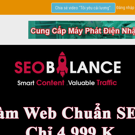
Đăng nhập
Chia sẻ video "Tôi yêu cải lương".