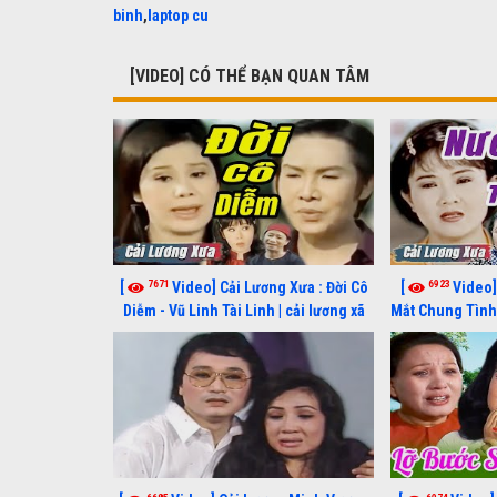
binh
,
laptop cu
[VIDEO] CÓ THỂ BẠN QUAN TÂM
7671
6923
[
Video] Cải Lương Xưa : Đời Cô
[
Video]
Diễm - Vũ Linh Tài Linh | cải lương xã
Mắt Chung Tình 
hội hay nhất
cải lươn