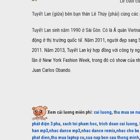
Tuyết Lan (giữa) bên bạn thân Lê Thúy (phải) cùng các
Tuyết Lan sinh năm 1990 ở Sài Gòn. Cô là Á quân Vietn
động ở thị trường quốc tế. Năm 2011, người đẹp sang
2011. Năm 2013, Tuyết Lan ký hợp đồng với công ty ngư
lần ở New York Fashion Week, trong đó có show của nhà 
Juan Carlos Obando.
Xem cải lương miễn phí:
cai luong
,
thu mua xe n
phát điện 3 pha
,
sach toi pham hoc
,
trich doan cai luong
,
han mp3
,
nhac dance mp3
,
nhac dance remix
,
nhac cho ba
phat dien
,
thu mua laptop cu
,
sua nap bon cau thong minh