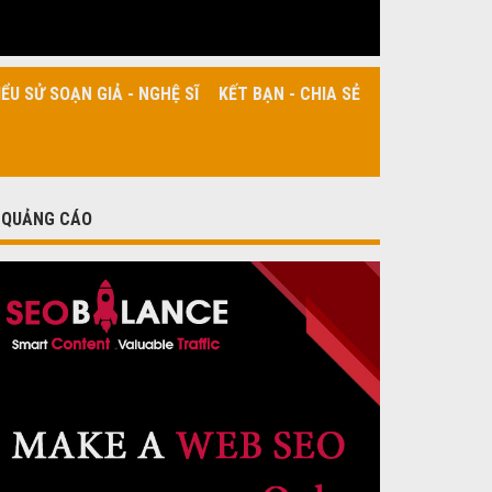
IỂU SỬ SOẠN GIẢ - NGHỆ SĨ
KẾT BẠN - CHIA SẺ
QUẢNG CÁO