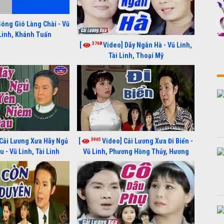
Sóng Gió Làng Chài - Vũ
 Linh, Khánh Tuấn
3768
[
Video] Dãy Ngân Hà - Vũ Linh,
Tài Linh, Thoại Mỹ
3965
Cải Lương Xưa Hãy Ngủ
[
Video] Cải Lương Xưa Đi Biển -
 - Vũ Linh, Tài Linh
Vũ Linh, Phương Hồng Thủy, Hương
Lan, Thanh Hằng