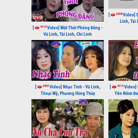
3658
[
Video] 
Linh, Tài
4110
[
Video] Một Thời Phóng Đãng -
Vũ Linh, Tài Linh, Chí Linh
3439
4114
[
Video] Nhạc Tình - Vũ Linh,
[
Video] 
Thoại Mỹ, Phương Hồng Thủy
Yên Niềm Đau