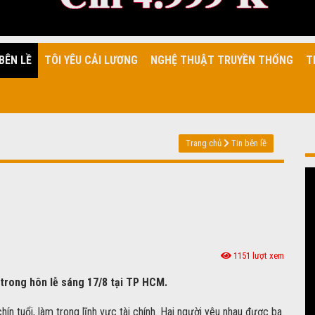
BÊN LỀ
TÔI YÊU CẢI LƯƠNG
NGHỆ THUẬT TRUYỀN THỐNG
T
Trang chủ
Tin bên lề
1151 lượt xem
 trong hôn lễ sáng 17/8 tại TP HCM.
n tuổi, làm trong lĩnh vực tài chính. Hai người yêu nhau được ba