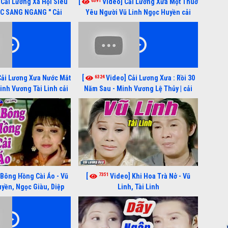
6391
 Cải Lương Xã Hội Siêu
[
Video] Cải Lương Xưa Một Thuở
ỚC SANG NGANG " Cải
Yêu Người Vũ Linh Ngọc Huyền cải
 Thanh Tuấn, Hồng Nga
lương xã hội hay nhất
6324
Cải Lương Xưa Nước Mắt
[
Video] Cải Lương Xưa : Rồi 30
Minh Vương Tài Linh cải
Năm Sau - Minh Vương Lệ Thủy | cải
xã hội hay nhất
lương xã hội hay nhất
7351
 Bông Hồng Cài Áo - Vũ
[
Video] Khi Hoa Trà Nở - Vũ
yền, Ngọc Giàu, Diệp
Linh, Tài Linh
Lang