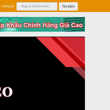
|
Đăng ký