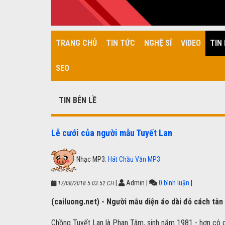
TRANG CHỦ
TIN TỨC
NGHỆ SĨ
VIDEO
TIN 
SEO
TIN BÊN LỀ
Lễ cưới của người mẫu Tuyết Lan
Nhạc MP3:
Hát Chầu Văn MP3
|
Admin
|
0 bình luận
|
17/08/2018 5:03:52 CH
(cailuong.net) - Người mẫu diện áo dài đỏ cách tân
Chồng Tuyết Lan là Phan Tâm, sinh năm 1981 - hơn cô chí