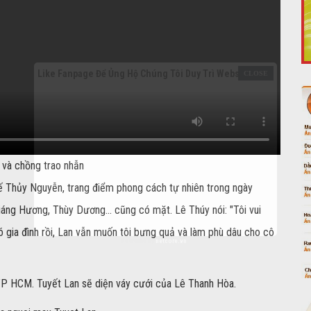
Like Fanpage Để Ủng Hộ Chúng Tôi Duy Trì Website
 và chồng trao nhẫn
kế Thủy Nguyễn, trang điểm phong cách tự nhiên trong ngày
iáng Hương, Thùy Dương... cũng có mặt. Lê Thúy nói: "Tôi vui
 gia đình rồi, Lan vẫn muốn tôi bưng quả và làm phù dâu cho cô
Powered by
netcore.vn
 TP HCM. Tuyết Lan sẽ diện váy cưới của Lê Thanh Hòa.