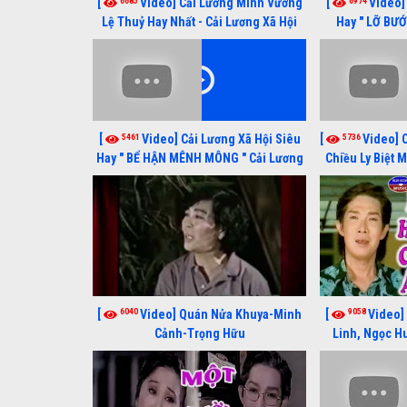
6685
6974
[
Video] Cải Lương Minh Vương
[
Video]
Lệ Thuỷ Hay Nhất - Cải Lương Xã Hội
Hay " LỠ BƯ
Xưa Bất Hủ
Lương Lệ Thuỷ,
5461
5736
[
Video] Cải Lương Xã Hội Siêu
[
Video] 
Hay " BỂ HẬN MÊNH MÔNG " Cải Lương
Chiều Ly Biệt 
Kim Tử Long, Thanh Ngân Hay Nhất
lương 
6040
9058
[
Video] Quán Nửa Khuya-Minh
[
Video]
Cảnh-Trọng Hữu
Linh, Ngọc Hu