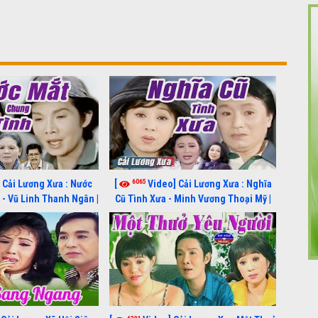
6065
 Cải Lương Xưa : Nước
[
Video] Cải Lương Xưa : Nghĩa
- Vũ Linh Thanh Ngân |
Cũ Tình Xưa - Minh Vương Thoại Mỹ |
g xã hội hay nhất
cải lương xã hội hay nhất