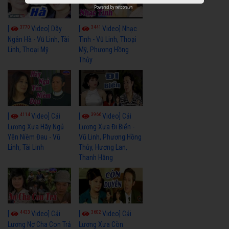
Powered by
netcore.vn
3770
3441
[
Video] Dãy
[
Video] Nhạc
Ngân Hà - Vũ Linh, Tài
Tình - Vũ Linh, Thoại
Linh, Thoại Mỹ
Mỹ, Phương Hồng
Thủy
4114
3966
[
Video] Cải
[
Video] Cải
Lương Xưa Hãy Ngủ
Lương Xưa Đi Biển -
Yên Niềm Đau - Vũ
Vũ Linh, Phương Hồng
Linh, Tài Linh
Thủy, Hương Lan,
Thanh Hằng
4433
3602
[
Video] Cải
[
Video] Cải
Lương Nợ Cha Con Trả
Lương Xưa Còn