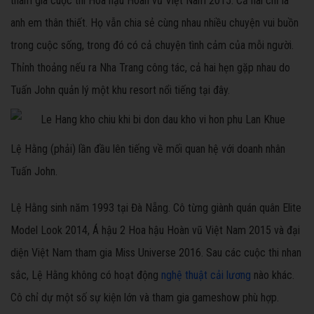
tham gia cuộc thi Hoa hậu Hoàn vũ Việt Nam 2015. Cả hai chỉ là
anh em thân thiết. Họ vẫn chia sẻ cùng nhau nhiều chuyện vui buồn
trong cuộc sống, trong đó có cả chuyện tình cảm của mỗi người.
Thỉnh thoảng nếu ra Nha Trang công tác, cả hai hẹn gặp nhau do
Tuấn John quản lý một khu resort nổi tiếng tại đây.
Lệ Hằng (phải) lần đầu lên tiếng về mối quan hệ với doanh nhân
Tuấn John.
Lệ Hằng sinh năm 1993 tại Đà Nẵng. Cô từng giành quán quân Elite
Model Look 2014, Á hậu 2 Hoa hậu Hoàn vũ Việt Nam 2015 và đại
diện Việt Nam tham gia Miss Universe 2016. Sau các cuộc thi nhan
sắc, Lệ Hằng không có hoạt động
nghệ thuật cải lương
nào khác.
Cô chỉ dự một số sự kiện lớn và tham gia gameshow phù hợp.