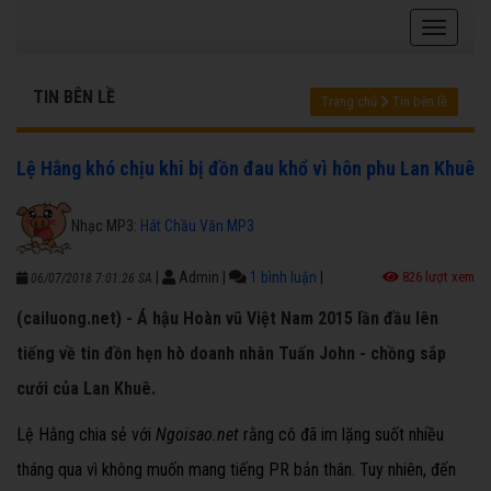
TIN BÊN LỀ
Trang chủ
Tin bên lề
Lệ Hằng khó chịu khi bị đồn đau khổ vì hôn phu Lan Khuê
Nhạc MP3:
Hát Chầu Văn MP3
|
Admin
|
1 bình luận
|
826 lượt xem
06/07/2018 7:01:26 SA
(cailuong.net) - Á hậu Hoàn vũ Việt Nam 2015 lần đầu lên
tiếng về tin đồn hẹn hò doanh nhân Tuấn John - chồng sắp
cưới của Lan Khuê.
Lệ Hằng
chia sẻ với
Ngoisao.net
rằng cô đã im lặng suốt nhiều
tháng qua vì không muốn mang tiếng PR bản thân. Tuy nhiên, đến