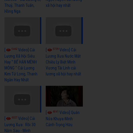
Thuỷ, Thanh Tuấn,
xã hội hay nhất
Hồng Nga
5462
5739
[
Video] Cải
[
Video] Cải
Lương Xã Hội Siêu
Lương Xưa Nước Mắt
Hay " BỂ HẬN MÊNH
Chiều Ly Biệt Minh
MÔNG " Cải Lương
Vương Tài Linh cải
Kim Tử Long, Thanh
lương xã hội hay nhất
Ngân Hay Nhất
6041
[
Video] Quán
6327
[
Video] Cải
Nửa Khuya-Minh
Cảnh-Trọng Hữu
Lương Xưa : Rồi 30
Năm Sau - Minh