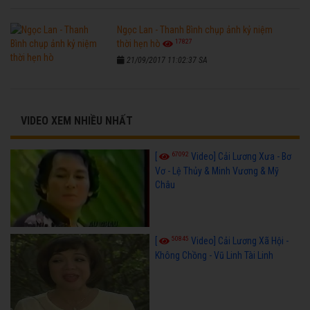
Ngọc Lan - Thanh Bình chụp ảnh kỷ niệm
17827
thời hẹn hò
21/09/2017 11:02:37 SA
VIDEO XEM NHIỀU NHẤT
67092
[
Video] Cải Lương Xưa - Bơ
Vơ - Lệ Thủy & Minh Vương & Mỹ
Châu
50845
[
Video] Cải Lương Xã Hội -
Không Chồng - Vũ Linh Tài Linh