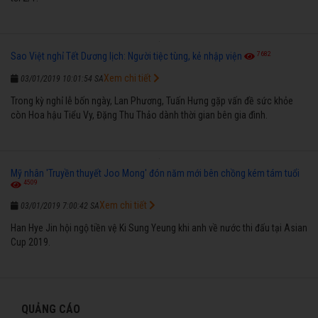
7682
Sao Việt nghỉ Tết Dương lịch: Người tiệc tùng, kẻ nhập viện
Xem chi tiết
03/01/2019 10:01:54 SA
Trong kỳ nghỉ lễ bốn ngày, Lan Phương, Tuấn Hưng gặp vấn đề sức khỏe
còn Hoa hậu Tiểu Vy, Đặng Thu Thảo dành thời gian bên gia đình.
Mỹ nhân 'Truyền thuyết Joo Mong' đón năm mới bên chồng kém tám tuổi
4509
Xem chi tiết
03/01/2019 7:00:42 SA
Han Hye Jin hội ngộ tiền vệ Ki Sung Yeung khi anh về nước thi đấu tại Asian
Cup 2019.
QUẢNG CÁO