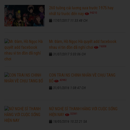
260 tuồng cải lương xưa trước 1975 hay
96210
nhất từ trước đến nay
17/07/2017 11:33:48 CH
Mr. Đàm, Hồ Ngọc Hà quyết add facebook
76308
nhau vì tin đồn đã nghỉ chơi
31/07/2017 5:03:06 CH
CON TRAI NS CHINH NHẪN VỀ CHỊU TANG
42982
BỐ
31/01/2016 1:08:47 CH
NỮ NGHỆ SĨ THANH HẰNG VỚI CUỘC SỐNG
32581
HIỆN NAY
18/05/2016 10:22:21 SA