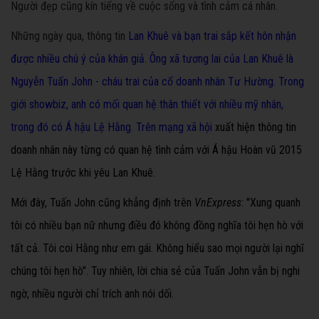
Người đẹp cũng kín tiếng về cuộc sống và tình cảm cá nhân.
Những ngày qua, thông tin
Lan Khuê và bạn trai sắp kết hôn nhận
được nhiều chú ý của khán giả. Ông xã tương lai của Lan Khuê là
Nguyễn Tuấn John - cháu trai của cố doanh nhân Tư Hường. Trong
giới showbiz, anh có mối quan hệ thân thiết với nhiều mỹ nhân,
trong đó có Á hậu Lệ Hằng. Trên mạng xã hội
xuất hiện thông tin
doanh nhân này từng có quan hệ tình cảm với Á hậu Hoàn vũ 2015
Lệ Hằng trước khi yêu Lan Khuê.
Mới đây, Tuấn John cũng khẳng định trên
VnExpress
: "Xung quanh
tôi có nhiều bạn nữ nhưng điều đó không đồng nghĩa tôi hẹn hò với
tất cả. Tôi coi Hằng như em gái. Không hiểu sao mọi người lại nghĩ
chúng tôi hẹn hò". Tuy nhiên, lời chia sẻ của Tuấn John vẫn bị nghi
ngờ, nhiều người chỉ trích anh nói dối.