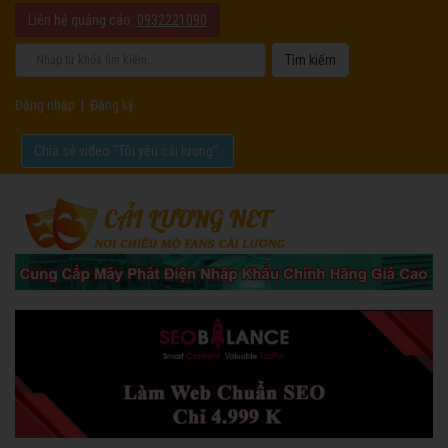
Liên hệ quảng cáo:
0932221090
Đăng nhập
|
Đăng ký
Chia sẻ video "Tôi yêu cải lương".