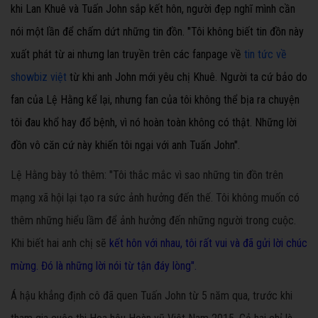
khi Lan Khuê và Tuấn John sắp kết hôn, người đẹp nghĩ mình cần
nói một lần để chấm dứt những tin đồn.
"Tôi không biết tin đồn này
xuất phát từ ai nhưng lan truyền trên các fanpage về
tin tức về
showbiz việt
từ khi anh John mới yêu chị Khuê. Người ta cứ bảo do
fan của Lệ Hằng kể lại, nhưng fan của tôi không thể bịa ra chuyện
tôi đau khổ hay đổ bệnh, vì nó hoàn toàn không có thật. Những lời
đồn vô căn cứ này khiến tôi ngại với anh Tuấn John".
Lệ Hằng bày tỏ thêm: "Tôi thắc mắc vì sao những tin đồn trên
mạng xã hội lại tạo ra sức ảnh hưởng đến thế. Tôi không muốn có
thêm những hiểu lầm để ảnh hưởng đến những người trong cuộc.
Khi biết hai anh chị sẽ
kết hôn với nhau, tôi rất vui và đã gửi lời chúc
mừng. Đó là những lời nói từ tận đáy lòng".
Á hậu khẳng định cô đã quen Tuấn John từ 5 năm qua, trước khi