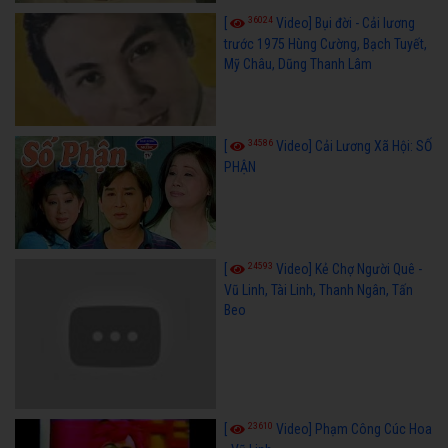
36024
[
Video] Bụi đời - Cải lương
trước 1975 Hùng Cường, Bạch Tuyết,
Mỹ Châu, Dũng Thanh Lâm
34586
[
Video] Cải Lương Xã Hội: SỐ
PHẬN
24593
[
Video] Kẻ Chợ Người Quê -
Vũ Linh, Tài Linh, Thanh Ngân, Tấn
Beo
23610
[
Video] Phạm Công Cúc Hoa