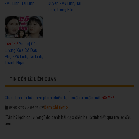
- Vũ Linh, Tài Linh
Duyên - Vũ Linh, Tài
Linh, Trọng Hữu
4016
[
Video] Cải
Lương Xưa Cô Dâu
Phụ - Vũ Linh, Tài Linh,
Thanh Ngân
TIN BÊN LỀ LIÊN QUAN
6771
Châu Tinh Trì hứa hẹn phim chiếu Tết 'cười ra nước mắt'
Xem chi tiết
03/01/2019 2:04:06 CH
"Tân hỷ kịch chi vương" do danh hài đạo diễn hé lộ tình tiết qua trailer đầu
tiên.