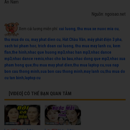
An Nam
Nguồn: ngoisao.net
Xem cải lương miễn phí:
cai luong
,
thu mua xe nuoc mia cu
,
thu mua do cu
,
may phat dien cu
,
Hát Chầu Văn
,
máy phát điện 3 pha
,
sach toi pham hoc
,
trich doan cai luong
,
thu mua may lanh cu
,
kem
flan
,
the hinh
,
nhac que huong mp3
,
nhac han mp3
,
nhac dance
mp3
,
nhac dance remix
,
nhac cho ba bau
,
nhac dong que mp3
,
nhac xua
pham hong que
,
thu mua may phat dien
,
thu mua laptop cu
,
sua nap
bon cau thong minh
,
sua bon cau thong minh
,
may lanh cu
,
thu mua do
cu tan binh
,
laptop cu
[VIDEO] CÓ THỂ BẠN QUAN TÂM
7674
6926