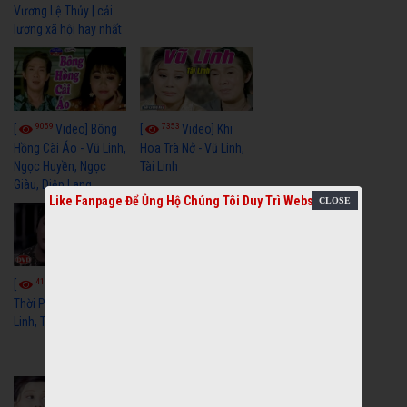
Vương Lệ Thủy | cải
lương xã hội hay nhất
9059
7353
[
Video] Bông
[
Video] Khi
Hồng Cài Áo - Vũ Linh,
Hoa Trà Nở - Vũ Linh,
Ngọc Huyền, Ngọc
Tài Linh
Giàu, Diệp Lang
Like Fanpage Để Ủng Hộ Chúng Tôi Duy Trì Website
4110
[
Video] Một
3659
[
Video] Sóng
Thời Phóng Đãng - Vũ
Linh, Tài Linh, Chí Linh
Gió Làng Chài - Vũ
Linh, Tài Linh, Khánh
Tuấn