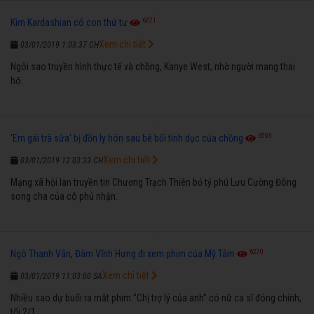
6271
Kim Kardashian có con thứ tư
Xem chi tiết
03/01/2019 1:03:37 CH
Ngôi sao truyền hình thực tế và chồng, Kanye West, nhờ người mang thai
hộ.
6593
'Em gái trà sữa' bị đồn ly hôn sau bê bối tình dục của chồng
Xem chi tiết
03/01/2019 12:03:33 CH
Mạng xã hội lan truyền tin Chương Trạch Thiên bỏ tỷ phú Lưu Cường Đông
song cha của cô phủ nhận.
6270
Ngô Thanh Vân, Đàm Vĩnh Hưng đi xem phim của Mỹ Tâm
Xem chi tiết
03/01/2019 11:03:00 SA
Nhiều sao dự buổi ra mắt phim "Chị trợ lý của anh" có nữ ca sĩ đóng chính,
tối 2/1.