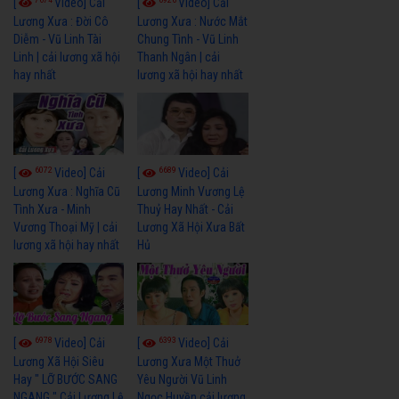
[
Video] Cải
[
Video] Cải
Lương Xưa : Đời Cô
Lương Xưa : Nước Mắt
Diễm - Vũ Linh Tài
Chung Tình - Vũ Linh
Linh | cải lương xã hội
Thanh Ngân | cải
hay nhất
lương xã hội hay nhất
6072
6689
[
Video] Cải
[
Video] Cải
Lương Xưa : Nghĩa Cũ
Lương Minh Vương Lệ
Tình Xưa - Minh
Thuỷ Hay Nhất - Cải
Vương Thoại Mỹ | cải
Lương Xã Hội Xưa Bất
lương xã hội hay nhất
Hủ
6978
6393
[
Video] Cải
[
Video] Cải
Lương Xã Hội Siêu
Lương Xưa Một Thuở
Hay " LỠ BƯỚC SANG
Yêu Người Vũ Linh
NGANG " Cải Lương Lệ
Ngọc Huyền cải lương