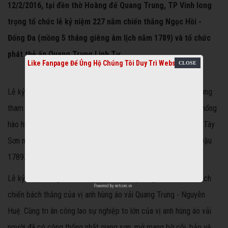
12/2/2016, tại đền thờ Hoàng đế Quang Trung, TP Vinh long
trọng tổ chức lễ kỷ niệm 227 năm chiến thắng Ngọc Hồi -
Đống Đa (mồng 5 tháng giêng âm lịch năm 1789) và tổ chức
phát thẻ ấn Quang Trung Linh Tự.
Like Fanpage Để Ủng Hộ Chúng Tôi Duy Trì Website
Lễ kỷ niệm thu hút đông đảo người dân và du khách thập phương
tham dự. Tại buổi lễ, các đại biểu đã cùng nhau ôn lại truyền thống
hào hùng cùng chiến công hiển hách của phong trào nông dân Tây
Sơn mà đỉnh cao là Chiến thắng Ngọc Hồi - Đống Đa, Tết Kỷ Dậu
1789.
Lễ kỷ niệm cũng là để ôn lại chiến tích lẫy lừng và tinh thần bách
Powered by
netcore.vn
chiến bách thắng của vị anh hùng áo vải Quang Trung - Nguyễn
Huệ. Cùng tri ân công lao sự nghiệp to lớn của vị anh hùng áo vải
người đã có công thống nhất giang sơn, mở mang bờ cõi, bảo vệ