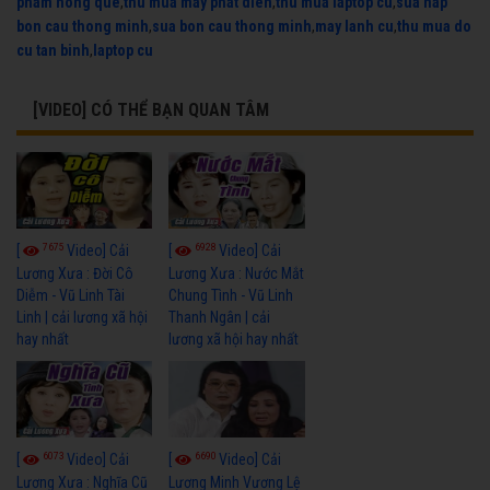
pham hong que
,
thu mua may phat dien
,
thu mua laptop cu
,
sua nap
bon cau thong minh
,
sua bon cau thong minh
,
may lanh cu
,
thu mua do
cu tan binh
,
laptop cu
[VIDEO] CÓ THỂ BẠN QUAN TÂM
7675
6928
[
Video] Cải
[
Video] Cải
Lương Xưa : Đời Cô
Lương Xưa : Nước Mắt
Diễm - Vũ Linh Tài
Chung Tình - Vũ Linh
Linh | cải lương xã hội
Thanh Ngân | cải
hay nhất
lương xã hội hay nhất
6073
6690
[
Video] Cải
[
Video] Cải
Lương Xưa : Nghĩa Cũ
Lương Minh Vương Lệ