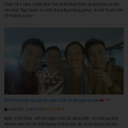
Chiều 18-1, nghệ sĩ (NS) Bình Tinh và NS Nhật Khánh đã giới thiệu vở diễn
sân khấu "Ngô Quyền và chiến thắng Bạch Đằng giang", do Đài Truyền hình
TP HCM thực hiện.
3167
NSƯT Hoài Linh suy sụp khi nghệ sĩ Chí Tài đột ngột qua đời
Xem chi tiết
23/09/2021 12:00:41 CH
Nghệ sĩ Chí Thiện - anh trai nghệ sĩ Chí Tài, đang ở Mỹ - cho biết gia đình
đặt trọn niềm tin vào Việt Hương và Hoài Linh, để cả hai cùng lo thủ tục