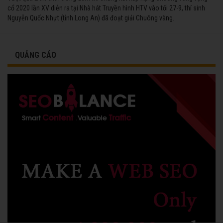
cổ 2020 lần XV diễn ra tại Nhà hát Truyền hình HTV vào tối 27-9, thí sinh
Nguyễn Quốc Nhựt (tỉnh Long An) đã đoạt giải Chuông vàng.
QUẢNG CÁO