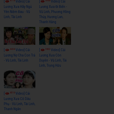
4114
3966
[
Video] Cải
[
Video] Cải
Lương Xưa Hãy Ngủ
Lương Xưa Đi Biển -
Yên Niềm Đau - Vũ
Vũ Linh, Phương Hồng
Linh, Tài Linh
Thủy, Hương Lan,
Thanh Hằng
4434
3602
[
Video] Cải
[
Video] Cải
Lương Nợ Cha Con Trả
Lương Xưa Còn
- Vũ Linh, Tài Linh
Duyên - Vũ Linh, Tài
Linh, Trọng Hữu
4016
[
Video] Cải
Lương Xưa Cô Dâu
Phụ - Vũ Linh, Tài Linh,
Thanh Ngân