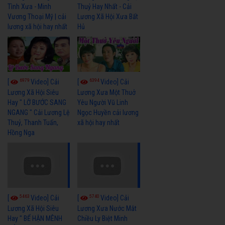
Tình Xưa - Minh
Thuỷ Hay Nhất - Cải
Vương Thoại Mỹ | cải
Lương Xã Hội Xưa Bất
lương xã hội hay nhất
Hủ
6979
6394
[
Video] Cải
[
Video] Cải
Lương Xã Hội Siêu
Lương Xưa Một Thuở
Hay " LỠ BƯỚC SANG
Yêu Người Vũ Linh
NGANG " Cải Lương Lệ
Ngọc Huyền cải lương
Thuỷ, Thanh Tuấn,
xã hội hay nhất
Hồng Nga
5463
5740
[
Video] Cải
[
Video] Cải
Lương Xã Hội Siêu
Lương Xưa Nước Mắt
Hay " BỂ HẬN MÊNH
Chiều Ly Biệt Minh