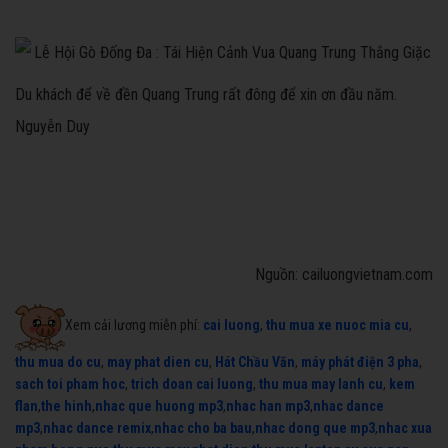
Du khách để về đền Quang Trung rất đông để xin ơn đầu năm.
Nguyễn Duy
Nguồn: cailuongvietnam.com
Xem cải lương miễn phí:
cai luong
,
thu mua xe nuoc mia cu
,
thu mua do cu
,
may phat dien cu
,
Hát Chầu Văn
,
máy phát điện 3 pha
,
sach toi pham hoc
,
trich doan cai luong
,
thu mua may lanh cu
,
kem
flan
,
the hinh
,
nhac que huong mp3
,
nhac han mp3
,
nhac dance
mp3
,
nhac dance remix
,
nhac cho ba bau
,
nhac dong que mp3
,
nhac xua