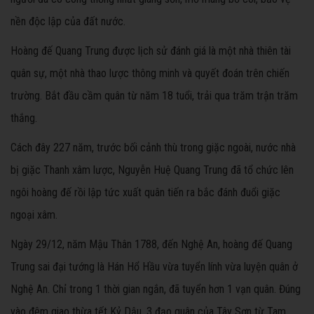
nền độc lập của đất nước.
Hoàng đế Quang Trung được lịch sử đánh giá là một nhà thiên tài
quân sự, một nhà thao lược thông minh và quyết đoán trên chiến
trường. Bắt đầu cầm quân từ năm 18 tuổi, trải qua trăm trận trăm
thắng.
Cách đây 227 năm, trước bối cảnh thù trong giặc ngoài, nước nhà
bị giặc Thanh xâm lược, Nguyễn Huệ Quang Trung đã tổ chức lên
ngôi hoàng đế rồi lập tức xuất quân tiến ra bắc đánh đuổi giặc
ngoại xâm.
Ngày 29/12, năm Mậu Thân 1788, đến Nghệ An, hoàng đế Quang
Trung sai đại tướng là Hán Hổ Hầu vừa tuyển lính vừa luyện quân ở
Nghệ An. Chỉ trong 1 thời gian ngắn, đã tuyển hơn 1 vạn quân. Đúng
vào đêm giao thừa tết Kỷ Dậu, 3 đạo quân của Tây Sơn từ Tam