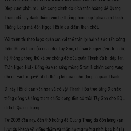
Điệp xuất phát, mũi tấn công chính do đích thân hoàng đế Quang
Trung chỉ huy đánh thẳng vào hệ thống phòng ngự phía nam thành
Thăng Long mà đồn Ngọc Hồi là cứ điểm then chốt.
Với thiên tài thao lược quân sự, với thế trận lợi hại và sức tấn công
thần tốc vũ bão của quân đội Tây Sơn, chỉ sau 5 ngày đêm toàn bộ
hệ thống phòng thủ và sự chống đỡ của quân Thanh đã bị đập tan.
Trận Ngọc Hồi - Đống Đa vào sáng mồng 5 tết là chiến công vang
dội có vai trò quyết định thắng lợi của cuộc đại phá quân Thanh.
Dị này Hội di sản văn hóa và cổ vật Thanh Hóa trao tặng 9 chiếc
trống đồng và hàng trăm chiếc đồng tiền cổ thời Tây Sơn cho BQL
di tích Quang Trung.
Từ 2008 đến nay, đền thờ hoàng đế Quang Trung đã đón hàng vạn
lượt du khách về viếng thăm và thắp hương tưởng nhớ. Đặc biệt là