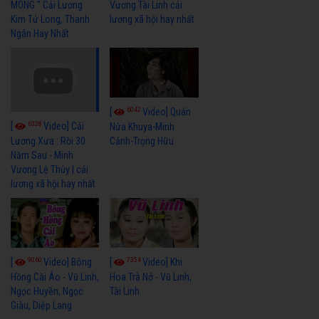
MÔNG " Cải Lương
Vương Tài Linh cải
Kim Tử Long, Thanh
lương xã hội hay nhất
Ngân Hay Nhất
6042
[
Video] Quán
6328
[
Video] Cải
Nửa Khuya-Minh
Cảnh-Trọng Hữu
Lương Xưa : Rồi 30
Năm Sau - Minh
Vương Lệ Thủy | cải
lương xã hội hay nhất
9060
7354
[
Video] Bông
[
Video] Khi
Hồng Cài Áo - Vũ Linh,
Hoa Trà Nở - Vũ Linh,
Ngọc Huyền, Ngọc
Tài Linh
Giàu, Diệp Lang