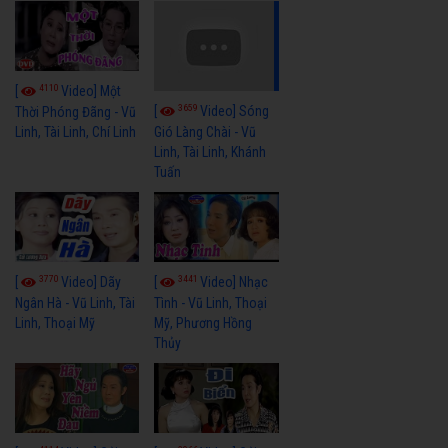
4110
[
Video] Một
3659
[
Video] Sóng
Thời Phóng Đãng - Vũ
Linh, Tài Linh, Chí Linh
Gió Làng Chài - Vũ
Linh, Tài Linh, Khánh
Tuấn
3770
3441
[
Video] Dãy
[
Video] Nhạc
Ngân Hà - Vũ Linh, Tài
Tình - Vũ Linh, Thoại
Linh, Thoại Mỹ
Mỹ, Phương Hồng
Thủy