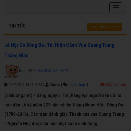
TIN TỨC
Trang chủ
Tin tức
Lễ Hội Gò Đống Đa : Tái Hiện Cảnh Vua Quang Trung
Thắng Giặc
Nhạc MP3:
Hát Chầu Văn MP3
|
Admin
|
0 bình luận
|
3037 lượt xem
13/02/2016 10:11:19 SA
(cailuong.net) - Sáng ngày 5 Tết, hàng vạn người dân đã nô
nức đến Lễ kỷ niệm 227 năm chiến thắng Ngọc Hồi - Đống Đa
(1789-2016). Các trận đánh giặc Thanh của vua Quang Trung
- Nguyễn Huệ được tái hiện một cách sinh động.