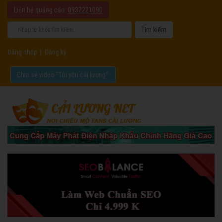
Liên hệ quảng cáo:
0932221090
Đăng nhập
|
Đăng ký
Chia sẻ video "Tôi yêu cải lương".