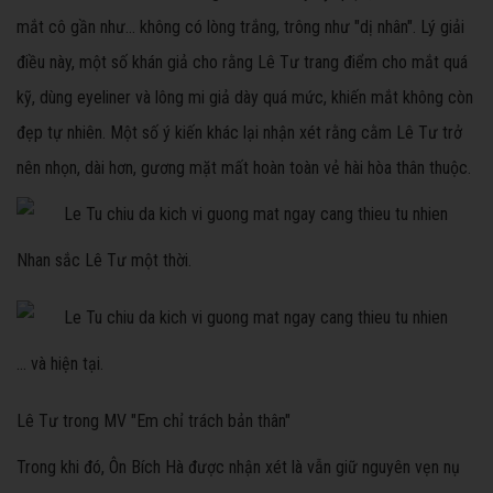
mắt cô gần như... không có lòng trắng, trông như "dị nhân". Lý giải
điều này, một số khán giả cho rằng Lê Tư trang điểm cho mắt quá
kỹ, dùng eyeliner và lông mi giả dày quá mức, khiến mắt không còn
đẹp tự nhiên. Một số ý kiến khác lại nhận xét rằng cằm Lê Tư trở
nên nhọn, dài hơn, gương mặt mất hoàn toàn vẻ hài hòa thân thuộc.
Nhan sắc Lê Tư một thời.
... và hiện tại.
Lê Tư trong MV "Em chỉ trách bản thân"
Trong khi đó, Ôn Bích Hà được nhận xét là vẫn giữ nguyên vẹn nụ