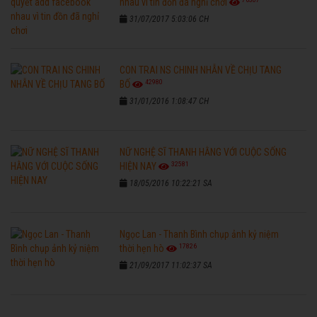
nhau vì tin đồn đã nghỉ chơi
31/07/2017 5:03:06 CH
CON TRAI NS CHINH NHẪN VỀ CHỊU TANG
42980
BỐ
31/01/2016 1:08:47 CH
NỮ NGHỆ SĨ THANH HẰNG VỚI CUỘC SỐNG
32581
HIỆN NAY
18/05/2016 10:22:21 SA
Ngọc Lan - Thanh Bình chụp ảnh kỷ niệm
17826
thời hẹn hò
21/09/2017 11:02:37 SA