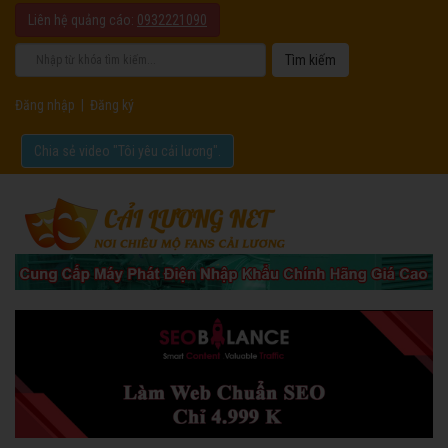
Liên hệ quảng cáo:
0932221090
Đăng nhập
|
Đăng ký
Chia sẻ video "Tôi yêu cải lương".