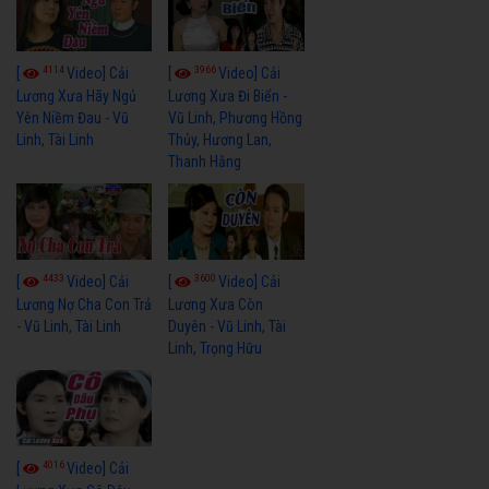
4114
3966
[
Video] Cải
[
Video] Cải
Lương Xưa Hãy Ngủ
Lương Xưa Đi Biển -
Yên Niềm Đau - Vũ
Vũ Linh, Phương Hồng
Linh, Tài Linh
Thủy, Hương Lan,
Thanh Hằng
4433
3600
[
Video] Cải
[
Video] Cải
Lương Nợ Cha Con Trả
Lương Xưa Còn
- Vũ Linh, Tài Linh
Duyên - Vũ Linh, Tài
Linh, Trọng Hữu
4016
[
Video] Cải