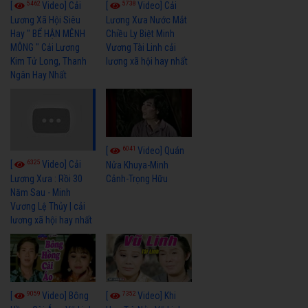
5462
5738
[
Video] Cải
[
Video] Cải
Lương Xã Hội Siêu
Lương Xưa Nước Mắt
Hay " BỂ HẬN MÊNH
Chiều Ly Biệt Minh
MÔNG " Cải Lương
Vương Tài Linh cải
Kim Tử Long, Thanh
lương xã hội hay nhất
Ngân Hay Nhất
6041
[
Video] Quán
6325
[
Video] Cải
Nửa Khuya-Minh
Cảnh-Trọng Hữu
Lương Xưa : Rồi 30
Năm Sau - Minh
Vương Lệ Thủy | cải
lương xã hội hay nhất
9059
7352
[
Video] Bông
[
Video] Khi