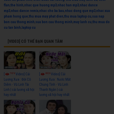
flan
,
the hinh
,
nhac que huong mp3
,
nhac han mp3
,
nhac dance
mp3
,
nhac dance remix
,
nhac cho ba bau
,
nhac dong que mp3
,
nhac xua
pham hong que
,
thu mua may phat dien
,
thu mua laptop cu
,
sua nap
bon cau thong minh
,
sua bon cau thong minh
,
may lanh cu
,
thu mua do
cu tan binh
,
laptop cu
[VIDEO] CÓ THỂ BẠN QUAN TÂM
7674
6926
[
Video] Cải
[
Video] Cải
Lương Xưa : Đời Cô
Lương Xưa : Nước Mắt
Diễm - Vũ Linh Tài
Chung Tình - Vũ Linh
Linh | cải lương xã hội
Thanh Ngân | cải
hay nhất
lương xã hội hay nhất