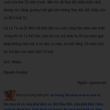
cười của hơn 20 năm trước. Mái tóc dù thay đổi nhiều kiểu cách,
nhưng vóc dáng, gương mặt gần như không thay đổi, bất chấp việc
cô đã ở tuổi 52.
Cả Lê Tư và Ôn Bích Hà hiện đều có cuộc sống hôn nhân viên mãn.
Trong khi Lê Tư kết hôn, sinh ba con, mỹ nhân họ Ôn lựa chọn giải
pháp không sinh con vì sợ đau, sợ máu, sợ mất dáng. Cô nhận một
bé trai làm con nuôi, hiện 13 tuổi.
Ảnh:
Weibo
Nguyễn Hương|
Nguồn: ngoisao.net
Xem cải lương miễn phí:
cai luong
,
thu mua xe nuoc mia cu
,
thu mua do cu
,
may phat dien cu
,
Hát Chầu Văn
,
máy phát điện 3 pha
,
sach toi pham hoc
,
trich doan cai luong
,
thu mua may lanh cu
,
kem