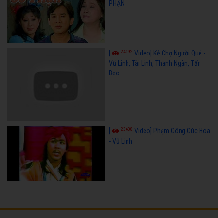
PHẬN
24592
[
Video] Kẻ Chợ Người Quê -
Vũ Linh, Tài Linh, Thanh Ngân, Tấn
Beo
23608
[
Video] Phạm Công Cúc Hoa
- Vũ Linh