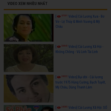
VIDEO XEM NHIỀU NHẤT
67091
[
Video] Cải Lương Xưa - Bơ
Vơ - Lệ Thủy & Minh Vương & Mỹ
Châu
50845
[
Video] Cải Lương Xã Hội -
Không Chồng - Vũ Linh Tài Linh
36022
[
Video] Bụi đời - Cải lương
trước 1975 Hùng Cường, Bạch Tuyết,
Mỹ Châu, Dũng Thanh Lâm
34585
[
Video] Cải Lương Xã Hội: SỐ