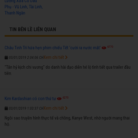
Lương Xưa Cô Dâu
Phụ - Vũ Linh, Tài Linh,
Thanh Ngân
TIN BÊN LỀ LIÊN QUAN
6770
Châu Tinh Trì hứa hẹn phim chiếu Tết 'cười ra nước mắt'
Xem chi tiết
03/01/2019 2:04:06 CH
"Tân hỷ kịch chi vương" do danh hài đạo diễn hé lộ tình tiết qua trailer đầu
tiên.
6270
Kim Kardashian có con thứ tư
Xem chi tiết
03/01/2019 1:03:37 CH
Ngôi sao truyền hình thực tế và chồng, Kanye West, nhờ người mang thai
hộ.