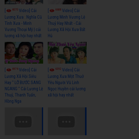
6070
6688
[
Video] Cải
[
Video] Cải
Lương Xưa : Nghĩa Cũ
Lương Minh Vương Lệ
Tình Xưa - Minh
Thuỷ Hay Nhất - Cải
Vương Thoại Mỹ | cải
Lương Xã Hội Xưa Bất
lương xã hội hay nhất
Hủ
6976
6392
[
Video] Cải
[
Video] Cải
Lương Xã Hội Siêu
Lương Xưa Một Thuở
Hay " LỠ BƯỚC SANG
Yêu Người Vũ Linh
NGANG " Cải Lương Lệ
Ngọc Huyền cải lương
Thuỷ, Thanh Tuấn,
xã hội hay nhất
Hồng Nga