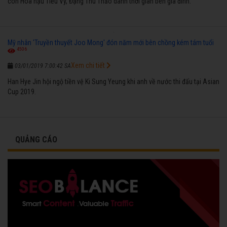
còn Hoa hậu Tiểu Vy, Đặng Thu Thảo dành thời gian bên gia đình.
Mỹ nhân 'Truyền thuyết Joo Mong' đón năm mới bên chồng kém tám tuổi
4506
Xem chi tiết
03/01/2019 7:00:42 SA
Han Hye Jin hội ngộ tiền vệ Ki Sung Yeung khi anh về nước thi đấu tại Asian
Cup 2019.
QUẢNG CÁO