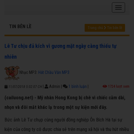
TIN BÊN LỀ
Trang chủ
Tin bên lề
Lê Tư chịu đả kích vì gương mặt ngày càng thiếu tự
nhiên
Nhạc MP3:
Hát Chầu Văn MP3
|
Admin
|
1 bình luận
|
1724 lượt xem
11/07/2018 5:02:07 CH
(cailuong.net) - Mỹ nhân Hong Kong bị chê vì chiếc cằm dài,
nhọn và đôi mắt khác lạ trong một sự kiện mới đây.
Bức ảnh Lê Tư chụp cùng người đồng nghiệp Ôn Bích Hà tại sự
kiện của công ty cô được chia sẻ trên mạng xã hội và thu hút nhiều