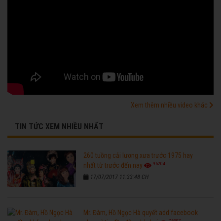
Xem thêm nhiều video khác
TIN TỨC XEM NHIỀU NHẤT
260 tuồng cải lương xưa trước 1975 hay
96204
nhất từ trước đến nay
17/07/2017 11:33:48 CH
Mr. Đàm, Hồ Ngọc Hà quyết add facebook
76307