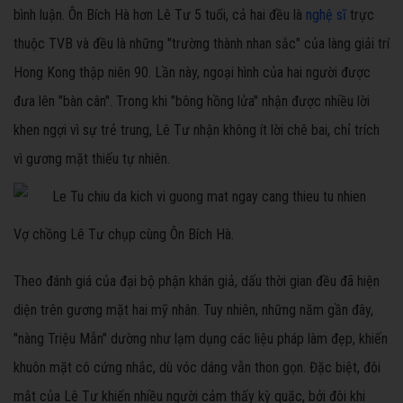
bình luận. Ôn Bích Hà hơn Lê Tư 5 tuổi, cả hai đều là
nghệ sĩ
trực
thuộc TVB và đều là những "trường thành nhan sắc" của làng giải trí
Hong Kong thập niên 90. Lần này, ngoại hình của hai người được
đưa lên "bàn cân". Trong khi "bông hồng lửa" nhận được nhiều lời
khen ngợi vì sự trẻ trung, Lê Tư nhận không ít lời chê bai, chỉ trích
vì gương mặt thiếu tự nhiên.
Vợ chồng Lê Tư chụp cùng Ôn Bích Hà.
Theo đánh giá của đại bộ phận khán giả, dấu thời gian đều đã hiện
diện trên gương mặt hai mỹ nhân. Tuy nhiên, những năm gần đây,
"nàng Triệu Mẫn" dường như lạm dụng các liệu pháp làm đẹp, khiến
khuôn mặt cô cứng nhắc, dù vóc dáng vẫn thon gọn. Đặc biệt, đôi
mắt của Lê Tư khiến nhiều người cảm thấy kỳ quặc, bởi đôi khi