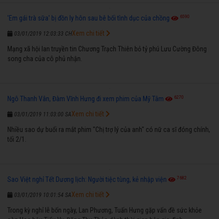
6590
'Em gái trà sữa' bị đồn ly hôn sau bê bối tình dục của chồng
Xem chi tiết
03/01/2019 12:03:33 CH
Mạng xã hội lan truyền tin Chương Trạch Thiên bỏ tỷ phú Lưu Cường Đông
song cha của cô phủ nhận.
6270
Ngô Thanh Vân, Đàm Vĩnh Hưng đi xem phim của Mỹ Tâm
Xem chi tiết
03/01/2019 11:03:00 SA
Nhiều sao dự buổi ra mắt phim "Chị trợ lý của anh" có nữ ca sĩ đóng chính,
tối 2/1.
7682
Sao Việt nghỉ Tết Dương lịch: Người tiệc tùng, kẻ nhập viện
Xem chi tiết
03/01/2019 10:01:54 SA
Trong kỳ nghỉ lễ bốn ngày, Lan Phương, Tuấn Hưng gặp vấn đề sức khỏe