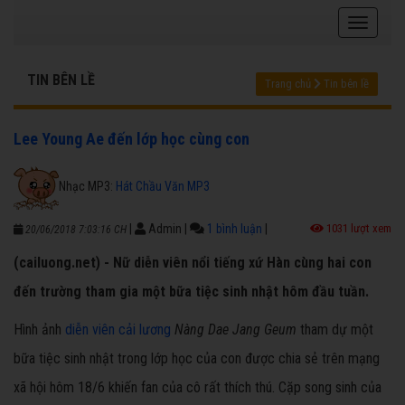
TIN BÊN LỀ
Trang chủ
Tin bên lề
Lee Young Ae đến lớp học cùng con
Nhạc MP3:
Hát Chầu Văn MP3
|
Admin
|
1 bình luận
|
1031 lượt xem
20/06/2018 7:03:16 CH
(cailuong.net) - Nữ diễn viên nổi tiếng xứ Hàn cùng hai con
đến trường tham gia một bữa tiệc sinh nhật hôm đầu tuần.
Hình ảnh
diễn viên cải lương
Nàng Dae Jang Geum
tham dự một
bữa tiệc sinh nhật trong lớp học của con được chia sẻ trên mạng
xã hội hôm 18/6 khiến fan của cô rất thích thú. Cặp song sinh của