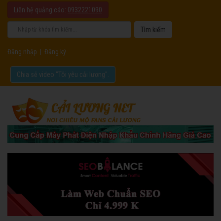
Liên hệ quảng cáo:
0932221090
Đăng nhập
|
Đăng ký
Chia sẻ video "Tôi yêu cải lương".