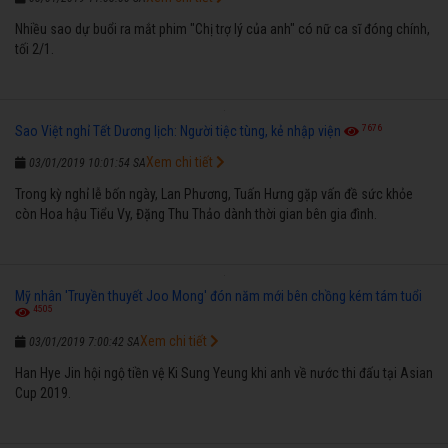
Nhiều sao dự buổi ra mắt phim "Chị trợ lý của anh" có nữ ca sĩ đóng chính,
tối 2/1.
7676
Sao Việt nghỉ Tết Dương lịch: Người tiệc tùng, kẻ nhập viện
Xem chi tiết
03/01/2019 10:01:54 SA
Trong kỳ nghỉ lễ bốn ngày, Lan Phương, Tuấn Hưng gặp vấn đề sức khỏe
còn Hoa hậu Tiểu Vy, Đặng Thu Thảo dành thời gian bên gia đình.
Mỹ nhân 'Truyền thuyết Joo Mong' đón năm mới bên chồng kém tám tuổi
4505
Xem chi tiết
03/01/2019 7:00:42 SA
Han Hye Jin hội ngộ tiền vệ Ki Sung Yeung khi anh về nước thi đấu tại Asian
Cup 2019.