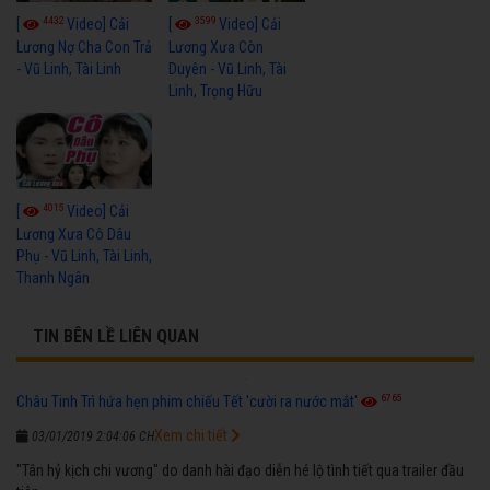
4432
3599
[
Video] Cải
[
Video] Cải
Lương Nợ Cha Con Trả
Lương Xưa Còn
- Vũ Linh, Tài Linh
Duyên - Vũ Linh, Tài
Linh, Trọng Hữu
4015
[
Video] Cải
Lương Xưa Cô Dâu
Phụ - Vũ Linh, Tài Linh,
Thanh Ngân
TIN BÊN LỀ LIÊN QUAN
6765
Châu Tinh Trì hứa hẹn phim chiếu Tết 'cười ra nước mắt'
Xem chi tiết
03/01/2019 2:04:06 CH
"Tân hỷ kịch chi vương" do danh hài đạo diễn hé lộ tình tiết qua trailer đầu