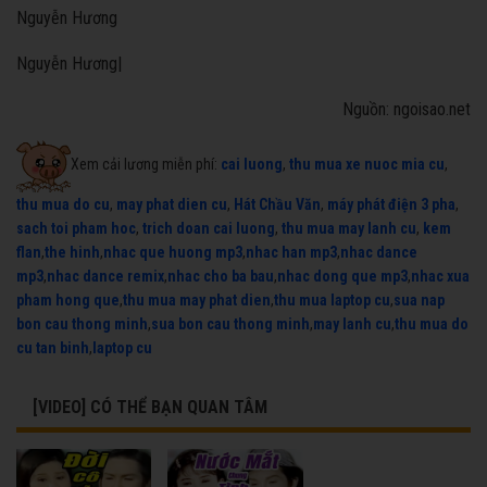
Nguyễn Hương
Nguyễn Hương|
Nguồn: ngoisao.net
Xem cải lương miễn phí:
cai luong
,
thu mua xe nuoc mia cu
,
thu mua do cu
,
may phat dien cu
,
Hát Chầu Văn
,
máy phát điện 3 pha
,
sach toi pham hoc
,
trich doan cai luong
,
thu mua may lanh cu
,
kem
flan
,
the hinh
,
nhac que huong mp3
,
nhac han mp3
,
nhac dance
mp3
,
nhac dance remix
,
nhac cho ba bau
,
nhac dong que mp3
,
nhac xua
pham hong que
,
thu mua may phat dien
,
thu mua laptop cu
,
sua nap
bon cau thong minh
,
sua bon cau thong minh
,
may lanh cu
,
thu mua do
cu tan binh
,
laptop cu
[VIDEO] CÓ THỂ BẠN QUAN TÂM