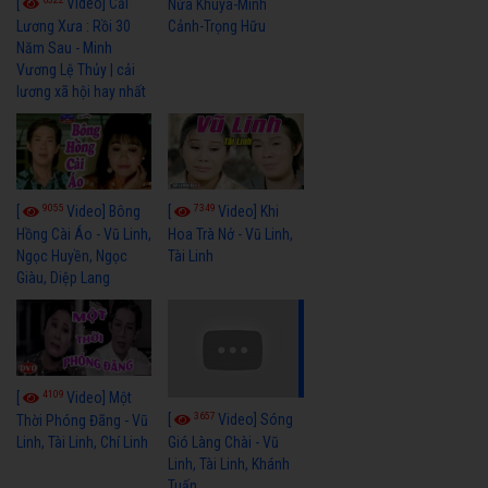
[
Video] Cải
Nửa Khuya-Minh
Cảnh-Trọng Hữu
Lương Xưa : Rồi 30
Năm Sau - Minh
Vương Lệ Thủy | cải
lương xã hội hay nhất
9055
7349
[
Video] Bông
[
Video] Khi
Hồng Cài Áo - Vũ Linh,
Hoa Trà Nở - Vũ Linh,
Ngọc Huyền, Ngọc
Tài Linh
Giàu, Diệp Lang
4109
[
Video] Một
3657
[
Video] Sóng
Thời Phóng Đãng - Vũ
Linh, Tài Linh, Chí Linh
Gió Làng Chài - Vũ
Linh, Tài Linh, Khánh
Tuấn