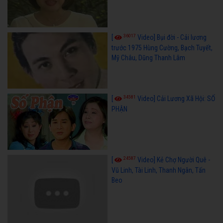
36017
[
Video] Bụi đời - Cải lương
trước 1975 Hùng Cường, Bạch Tuyết,
Mỹ Châu, Dũng Thanh Lâm
34581
[
Video] Cải Lương Xã Hội: SỐ
PHẬN
24587
[
Video] Kẻ Chợ Người Quê -
Vũ Linh, Tài Linh, Thanh Ngân, Tấn
Beo