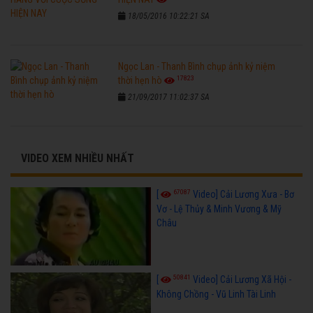
18/05/2016 10:22:21 SA
Ngọc Lan - Thanh Bình chụp ảnh kỷ niệm
17823
thời hẹn hò
21/09/2017 11:02:37 SA
VIDEO XEM NHIỀU NHẤT
67087
[
Video] Cải Lương Xưa - Bơ
Vơ - Lệ Thủy & Minh Vương & Mỹ
Châu
50841
[
Video] Cải Lương Xã Hội -
Không Chồng - Vũ Linh Tài Linh