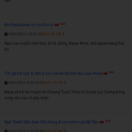
tiên.
6265
Kim Kardashian có con thứ tư
Xem chi tiết
03/01/2019 1:03:37 CH
Ngôi sao truyền hình thực tế và chồng, Kanye West, nhờ người mang thai
hộ.
6585
'Em gái trà sữa' bị đồn ly hôn sau bê bối tình dục của chồng
Xem chi tiết
03/01/2019 12:03:33 CH
Mạng xã hội lan truyền tin Chương Trạch Thiên bỏ tỷ phú Lưu Cường Đông
song cha của cô phủ nhận.
6265
Ngô Thanh Vân, Đàm Vĩnh Hưng đi xem phim của Mỹ Tâm
Xem chi tiết
03/01/2019 11:03:00 SA