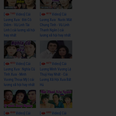
7665
6918
[
Video] Cải
[
Video] Cải
Lương Xưa : Đời Cô
Lương Xưa : Nước Mắt
Diễm - Vũ Linh Tài
Chung Tình - Vũ Linh
Linh | cải lương xã hội
Thanh Ngân | cải
hay nhất
lương xã hội hay nhất
6055
6679
[
Video] Cải
[
Video] Cải
Lương Xưa : Nghĩa Cũ
Lương Minh Vương Lệ
Tình Xưa - Minh
Thuỷ Hay Nhất - Cải
Vương Thoại Mỹ | cải
Lương Xã Hội Xưa Bất
lương xã hội hay nhất
Hủ
6969
6389
[
Video] Cải
[
Video] Cải