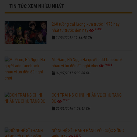
TIN TỨC XEM NHIỀU NHẤT
260 tuồng cải lương xưa trước 1975 hay
96198
nhất từ trước đến nay
17/07/2017 11:33:48 CH
Mr. Đàm, Hồ Ngọc Hà quyết add facebook
76301
nhau vì tin đồn đã nghỉ chơi
31/07/2017 5:03:06 CH
CON TRAI NS CHINH NHẪN VỀ CHỊU TANG
42975
BỐ
31/01/2016 1:08:47 CH
NỮ NGHỆ SĨ THANH HẰNG VỚI CUỘC SỐNG
32577
HIỆN NAY