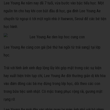
Lee Young Ae năm nay đã 7 tuổi, vừa bước vào bậc tiểu học. Một
nguồn tin cho hay khi con bắt đầu đi học, gia đình Lee Young Ae
chuyển từ ngoại ô tới một ngôi nhà ở Itaewon, Seoul để các bé tiện
học hành.
Lee Young Ae cùng con gái (bé thứ hai ngồi từ trái sang) tại lớp
học.
Trái với hình ảnh xinh đẹp lộng lẫy khi góp mặt trong các sự kiện
hay xuất hiện trên tạp chí, Lee Young Ae đời thường giản dị khi hòa
vào đám đông các bà mẹ đứng trong lớp học, dõi theo các con
trong bữa tiệc sinh nhật. Cô mặc trang phục rộng rãi, gương mặt
rạng rỡ.
Lee Young Ae mới đây xác nhận quay lại màn ảnh nhỏ với bộ phim