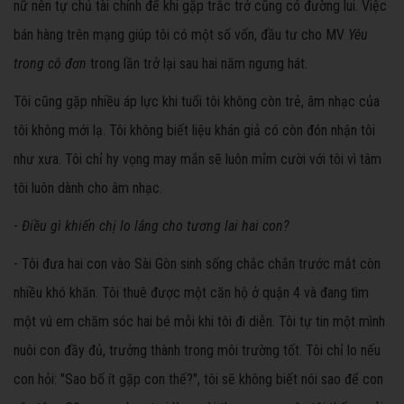
nữ nên tự chủ tài chính để khi gặp trắc trở cũng có đường lui. Việc
bán hàng trên mạng giúp tôi có một số vốn, đầu tư cho MV
Yêu
trong cô đơn
trong lần trở lại sau hai năm ngưng hát.
Tôi cũng gặp nhiều áp lực khi tuổi tôi không còn trẻ, âm nhạc của
tôi không mới lạ. Tôi không biết liệu khán giả có còn đón nhận tôi
như xưa. Tôi chỉ hy vọng may mắn sẽ luôn mỉm cười với tôi vì tâm
tôi luôn dành cho âm nhạc.
-
Điều gì khiến chị lo lắng cho tương lai hai con?
- Tôi đưa hai con vào Sài Gòn sinh sống chắc chắn trước mắt còn
nhiều khó khăn. Tôi thuê được một căn hộ ở quận 4 và đang tìm
một vú em chăm sóc hai bé mỗi khi tôi đi diễn. Tôi tự tin một mình
nuôi con đầy đủ, trưởng thành trong môi trường tốt. Tôi chỉ lo nếu
con hỏi: "Sao bố ít gặp con thế?", tôi sẽ không biết nói sao để con