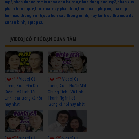
mp3
,
nhac dance remix
,
nhac cho ba bau
,
nhac dong que mp3
,
nhac xua
pham hong que
,
thu mua may phat dien
,
thu mua laptop cu
,
sua nap
bon cau thong minh
,
sua bon cau thong minh
,
may lanh cu
,
thu mua do
cu tan binh
,
laptop cu
[VIDEO] CÓ THỂ BẠN QUAN TÂM
7674
6926
[
Video] Cải
[
Video] Cải
Lương Xưa : Đời Cô
Lương Xưa : Nước Mắt
Diễm - Vũ Linh Tài
Chung Tình - Vũ Linh
Linh | cải lương xã hội
Thanh Ngân | cải
hay nhất
lương xã hội hay nhất
6071
6688
[
Video] Cải
[
Video] Cải