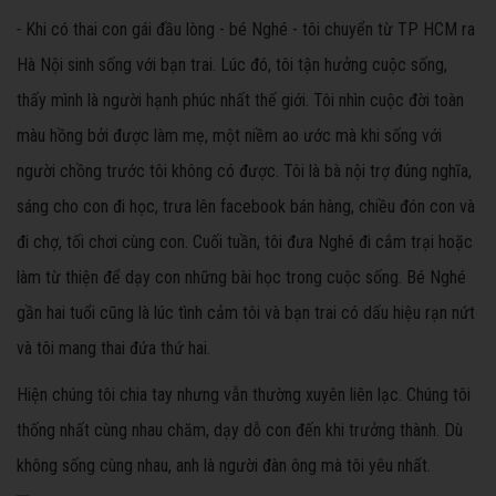
-
Khi có thai con gái đầu lòng - bé Nghé - tôi chuyển từ TP HCM ra
Hà Nội sinh sống với bạn trai. Lúc đó, tôi tận hưởng cuộc sống,
thấy mình là người hạnh phúc nhất thế giới. Tôi nhìn cuộc đời toàn
màu hồng bởi được làm mẹ, một niềm ao ước mà khi sống với
người chồng trước tôi không có được. Tôi là bà nội trợ đúng nghĩa,
sáng cho con đi học, trưa lên facebook bán hàng, chiều đón con và
đi chợ, tối chơi cùng con. Cuối tuần, tôi đưa Nghé đi cắm trại hoặc
làm từ thiện để dạy con những bài học trong cuộc sống. Bé Nghé
gần hai tuổi cũng là lúc tình cảm tôi và bạn trai có dấu hiệu rạn nứt
và tôi mang thai đứa thứ hai.
Hiện chúng tôi chia tay nhưng vẫn thường xuyên liên lạc. Chúng tôi
thống nhất cùng nhau chăm, dạy dỗ con đến khi trưởng thành. Dù
không sống cùng nhau, anh là người đàn ông mà tôi yêu nhất.