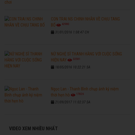
CON TRAI NS CHINH NHẪN VỀ CHỊU TANG
42980
BỐ
31/01/2016 1:08:47 CH
NỮ NGHỆ SĨ THANH HẰNG VỚI CUỘC SỐNG
32581
HIỆN NAY
18/05/2016 10:22:21 SA
Ngọc Lan - Thanh Bình chụp ảnh kỷ niệm
17826
thời hẹn hò
21/09/2017 11:02:37 SA
VIDEO XEM NHIỀU NHẤT