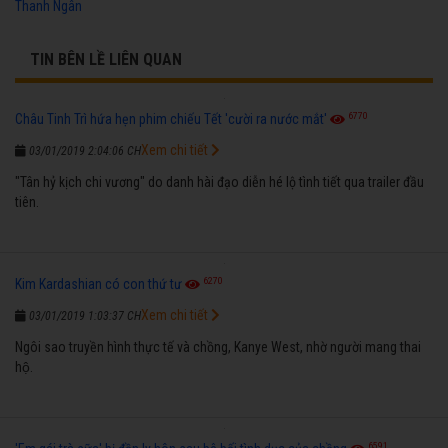
Thanh Ngân
TIN BÊN LỀ LIÊN QUAN
6770
Châu Tinh Trì hứa hẹn phim chiếu Tết 'cười ra nước mắt'
Xem chi tiết
03/01/2019 2:04:06 CH
"Tân hỷ kịch chi vương" do danh hài đạo diễn hé lộ tình tiết qua trailer đầu
tiên.
6270
Kim Kardashian có con thứ tư
Xem chi tiết
03/01/2019 1:03:37 CH
Ngôi sao truyền hình thực tế và chồng, Kanye West, nhờ người mang thai
hộ.
6591