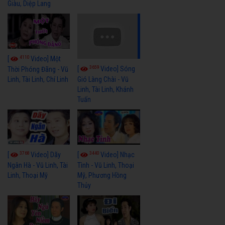
Giàu, Diệp Lang
4110
[
Video] Một
3659
[
Video] Sóng
Thời Phóng Đãng - Vũ
Linh, Tài Linh, Chí Linh
Gió Làng Chài - Vũ
Linh, Tài Linh, Khánh
Tuấn
3768
3440
[
Video] Dãy
[
Video] Nhạc
Ngân Hà - Vũ Linh, Tài
Tình - Vũ Linh, Thoại
Linh, Thoại Mỹ
Mỹ, Phương Hồng
Thủy