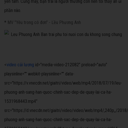
yên tâm. Cũng may, bạn trai là người thương con nên tôi thấy an ủi
phần nào.
*
MV "Yêu trong cô đơn" - Lều Phương Anh
<
video cải lương
id="media-video-212082" preload="auto"
playsinline="" webkit-playsinline="" data-
src="https://v.vnecdn.net/giaitri/video/web/mp4/2018/07/19/leu-
phuong-anh-sang-han-quoc-chinh-sac-dep-de-quay-lai-ca-ha-
1531968443.mp4"
src="https://d.vnecdn.net/giaitri/video/video/web/mp4/,240p,,/2018
phuong-anh-sang-han-quoc-chinh-sac-dep-de-quay-lai-ca-ha-