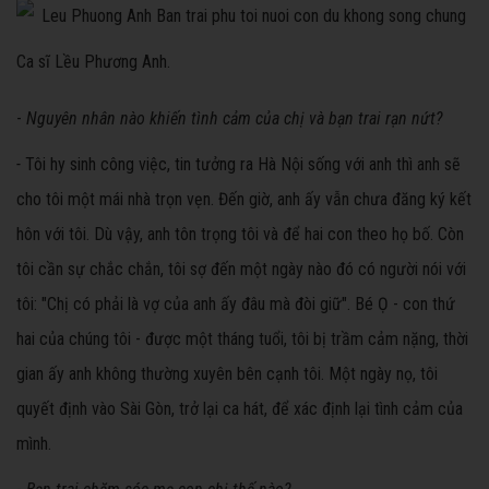
Ca sĩ Lều Phương Anh.
-
Nguyên nhân nào khiến tình cảm của chị và bạn trai rạn nứt?
-
Tôi hy sinh công việc, tin tưởng ra Hà Nội sống với anh thì anh sẽ
cho tôi một mái nhà trọn vẹn. Đến giờ, anh ấy vẫn chưa đăng ký kết
hôn với tôi. Dù vậy, anh tôn trọng tôi và để hai con theo họ bố. Còn
tôi cần sự chắc chắn, tôi sợ đến một ngày nào đó có người nói với
tôi: "Chị có phải là vợ của anh ấy đâu mà đòi giữ". Bé Ọ - con thứ
hai của chúng tôi - được một tháng tuổi, tôi bị trầm cảm nặng, thời
gian ấy anh không thường xuyên bên cạnh tôi. Một ngày nọ, tôi
quyết định vào Sài Gòn, trở lại ca hát, để xác định lại tình cảm của
mình.