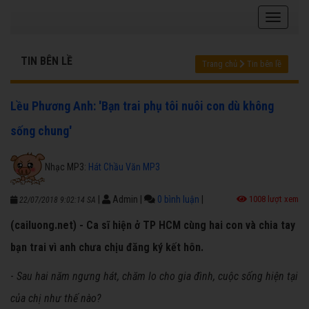
TIN BÊN LỀ
Trang chủ
Tin bên lề
Lều Phương Anh: 'Bạn trai phụ tôi nuôi con dù không
sống chung'
Nhạc MP3:
Hát Chầu Văn MP3
|
Admin
|
0 bình luận
|
1008 lượt xem
22/07/2018 9:02:14 SA
(cailuong.net) - Ca sĩ hiện ở TP HCM cùng hai con và chia tay
bạn trai vì anh chưa chịu đăng ký kết hôn.
-
Sau hai năm ngưng hát, chăm lo cho gia đình, cuộc sống hiện tại
của chị như thế nào?