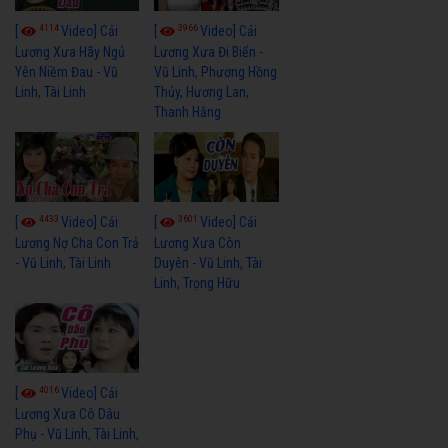
4114
3966
[
Video] Cải
[
Video] Cải
Lương Xưa Hãy Ngủ
Lương Xưa Đi Biển -
Yên Niềm Đau - Vũ
Vũ Linh, Phương Hồng
Linh, Tài Linh
Thủy, Hương Lan,
Thanh Hằng
4433
3601
[
Video] Cải
[
Video] Cải
Lương Nợ Cha Con Trả
Lương Xưa Còn
- Vũ Linh, Tài Linh
Duyên - Vũ Linh, Tài
Linh, Trọng Hữu
4016
[
Video] Cải
Lương Xưa Cô Dâu
Phụ - Vũ Linh, Tài Linh,