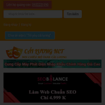
Liên hệ quảng cáo:
0932221090
Đăng nhập
|
Đăng ký
Chia sẻ video "Tôi yêu cải lương".