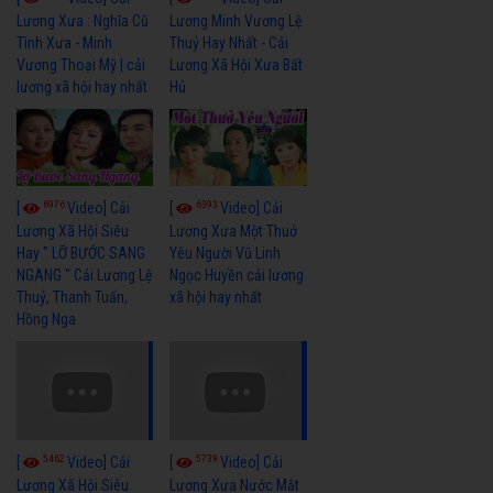
Lương Xưa : Nghĩa Cũ
Lương Minh Vương Lệ
Tình Xưa - Minh
Thuỷ Hay Nhất - Cải
Vương Thoại Mỹ | cải
Lương Xã Hội Xưa Bất
lương xã hội hay nhất
Hủ
6976
6393
[
Video] Cải
[
Video] Cải
Lương Xã Hội Siêu
Lương Xưa Một Thuở
Hay " LỠ BƯỚC SANG
Yêu Người Vũ Linh
NGANG " Cải Lương Lệ
Ngọc Huyền cải lương
Thuỷ, Thanh Tuấn,
xã hội hay nhất
Hồng Nga
5462
5739
[
Video] Cải
[
Video] Cải
Lương Xã Hội Siêu
Lương Xưa Nước Mắt