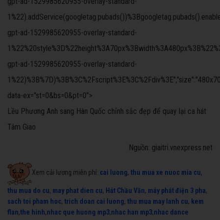
gpt-ad-1529985620955-overlay-standard-
1%22).addService(googletag.pubads())%3Bgoogletag.pubads().ena
gpt-ad-1529985620955-overlay-standard-
1%22%20style%3D%22height%3A70px%3Bwidth%3A480px%3B%22%3E%3C
gpt-ad-1529985620955-overlay-standard-
1%22)%3B%7D)%3B%3C%2Fscript%3E%3C%2Fdiv%3E","size":"480x70","offs
data-ex="st=0&bs=0&pt=0">
Lều Phương Anh sang Hàn Quốc chỉnh sắc đẹp để quay lại ca hát
Tâm Giao
Nguồn: giaitri.vnexpress.net
Xem cải lương miễn phí:
cai luong
,
thu mua xe nuoc mia cu
,
thu mua do cu
,
may phat dien cu
,
Hát Chầu Văn
,
máy phát điện 3 pha
,
sach toi pham hoc
,
trich doan cai luong
,
thu mua may lanh cu
,
kem
flan
,
the hinh
,
nhac que huong mp3
,
nhac han mp3
,
nhac dance