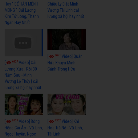
Hay " BỂ HẬN MÊNH
Chiều Ly Biệt Minh
MÔNG " Cải Lương
Vương Tài Linh cải
Kim Tử Long, Thanh
lương xã hội hay nhất
Ngân Hay Nhất
6041
[
Video] Quán
6327
[
Video] Cải
Nửa Khuya-Minh
Cảnh-Trọng Hữu
Lương Xưa : Rồi 30
Năm Sau - Minh
Vương Lệ Thủy | cải
lương xã hội hay nhất
9059
7352
[
Video] Bông
[
Video] Khi
Hồng Cài Áo - Vũ Linh,
Hoa Trà Nở - Vũ Linh,
Ngọc Huyền, Ngọc
Tài Linh