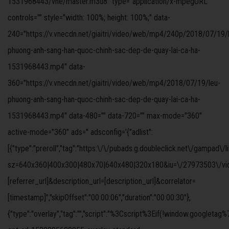
1531968443/vne/master.m3u8" type="application/x-mpegURL"
controls="" style="width: 100%; height: 100%;" data-
240="https://v.vnecdn.net/giaitri/video/web/mp4/240p/2018/07/19/
phuong-anh-sang-han-quoc-chinh-sac-dep-de-quay-lai-ca-ha-
1531968443.mp4" data-
360="https://v.vnecdn.net/giaitri/video/web/mp4/2018/07/19/leu-
phuong-anh-sang-han-quoc-chinh-sac-dep-de-quay-lai-ca-ha-
1531968443.mp4" data-480="" data-720="" max-mode="360"
active-mode="360" ads='' adsconfig='{"adlist":
[{"type":"preroll","tag":"https:\/\/pubads.g.doubleclick.net\/gampad\/
sz=640x360|400x300|480x70|640x480|320x180&iu=\/27973503\/video
[referrer_url]&description_url=[description_url]&correlator=
[timestamp]","skipOffset":"00:00:06","duration":"00:00:30"},
{"type":"overlay","tag":"","script":"%3Cscript%3Eif(!windo