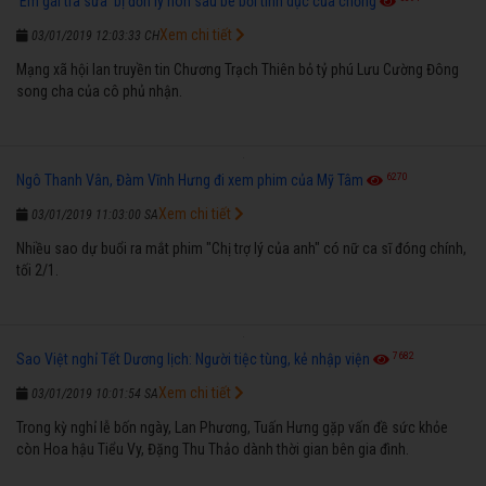
'Em gái trà sữa' bị đồn ly hôn sau bê bối tình dục của chồng
Xem chi tiết
03/01/2019 12:03:33 CH
Mạng xã hội lan truyền tin Chương Trạch Thiên bỏ tỷ phú Lưu Cường Đông
song cha của cô phủ nhận.
6270
Ngô Thanh Vân, Đàm Vĩnh Hưng đi xem phim của Mỹ Tâm
Xem chi tiết
03/01/2019 11:03:00 SA
Nhiều sao dự buổi ra mắt phim "Chị trợ lý của anh" có nữ ca sĩ đóng chính,
tối 2/1.
7682
Sao Việt nghỉ Tết Dương lịch: Người tiệc tùng, kẻ nhập viện
Xem chi tiết
03/01/2019 10:01:54 SA
Trong kỳ nghỉ lễ bốn ngày, Lan Phương, Tuấn Hưng gặp vấn đề sức khỏe
còn Hoa hậu Tiểu Vy, Đặng Thu Thảo dành thời gian bên gia đình.