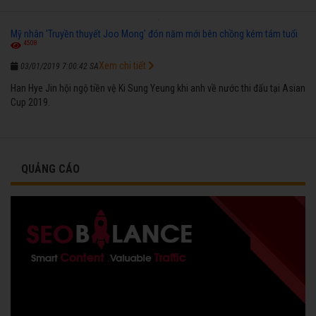
Mỹ nhân 'Truyền thuyết Joo Mong' đón năm mới bên chồng kém tám tuổi
4508
Xem chi tiết
03/01/2019 7:00:42 SA
Han Hye Jin hội ngộ tiền vệ Ki Sung Yeung khi anh về nước thi đấu tại Asian
Cup 2019.
QUẢNG CÁO