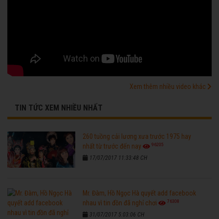
Xem thêm nhiều video khác
TIN TỨC XEM NHIỀU NHẤT
260 tuồng cải lương xưa trước 1975 hay
96205
nhất từ trước đến nay
17/07/2017 11:33:48 CH
Mr. Đàm, Hồ Ngọc Hà quyết add facebook
76308
nhau vì tin đồn đã nghỉ chơi
31/07/2017 5:03:06 CH