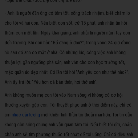
-
Bạn trai chăm sóc mẹ con chị thế nào?
- Anh là người đàn ông có tâm tốt, sống trách nhiệm, biết chăm lo
cho tôi và hai con. Nếu biết con sốt, cứ 15 phút, anh nhắn tin hỏi
thăm con một lần. Ngày khai giảng, anh phải là người nắm tay con
đến trường. Khi con hỏi: "Bố đang ở đâu?", trong vòng 24 giờ đồng
hồ sau đó anh có mặt ở nhà. Có những lúc, công việc anh không
thuận lợi, gần ngưỡng phá sản, anh vẫn cho con học trường tốt,
mặc quần áo đẹp nhất. Có lần tôi hỏi "Anh yêu con như thế nào?".
Anh ấy trả lời: "Yêu hơn cả bản thân, hơi thở anh".
Anh không muốn mẹ con tôi vào Nam sống vì không có cơ hội
thường xuyên gặp con. Tôi thuyết phục anh ở thời điểm này, chỉ có
âm
nhạc cải lương
mới khiến tinh thần tôi thoải mái hơn. Tôi tin dẫu
không còn sống chung anh vẫn quan tâm tôi. Nếu biết tôi ốm, chắc
chắn anh sẽ tìm phương thuốc tốt nhất để tôi uống. Chỉ có điều anh