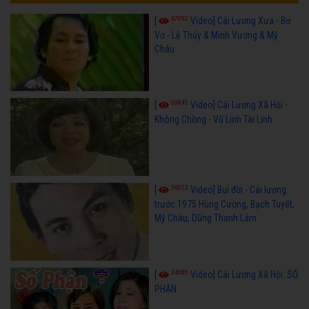
67092
[
Video] Cải Lương Xưa - Bơ
Vơ - Lệ Thủy & Minh Vương & Mỹ
Châu
50845
[
Video] Cải Lương Xã Hội -
Không Chồng - Vũ Linh Tài Linh
36023
[
Video] Bụi đời - Cải lương
trước 1975 Hùng Cường, Bạch Tuyết,
Mỹ Châu, Dũng Thanh Lâm
34585
[
Video] Cải Lương Xã Hội: SỐ
PHẬN