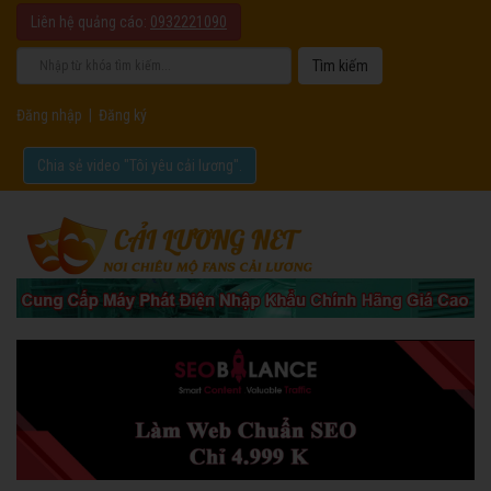
Liên hệ quảng cáo:
0932221090
Đăng nhập
|
Đăng ký
Chia sẻ video "Tôi yêu cải lương".