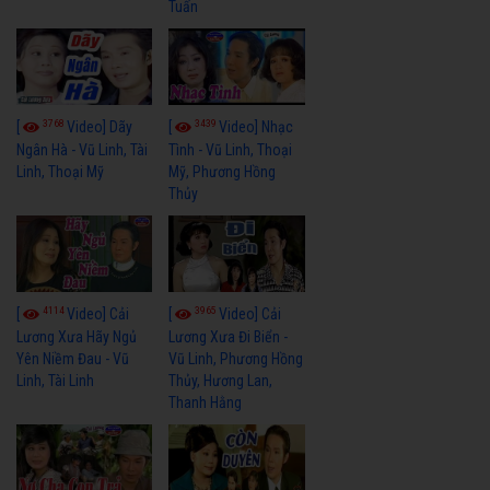
Tuấn
3768
3439
[
Video] Dãy
[
Video] Nhạc
Ngân Hà - Vũ Linh, Tài
Tình - Vũ Linh, Thoại
Linh, Thoại Mỹ
Mỹ, Phương Hồng
Thủy
4114
3965
[
Video] Cải
[
Video] Cải
Lương Xưa Hãy Ngủ
Lương Xưa Đi Biển -
Yên Niềm Đau - Vũ
Vũ Linh, Phương Hồng
Linh, Tài Linh
Thủy, Hương Lan,
Thanh Hằng