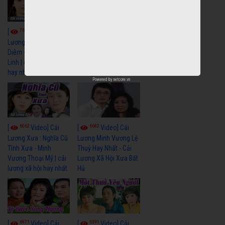
7667
6920
[
Video] Cải
[
Video] Cải
Lương Xưa : Đời Cô
Lương Xưa : Nước Mắt
Diễm - Vũ Linh Tài
Chung Tình - Vũ Linh
Linh | cải lương xã hội
Thanh Ngân | cải
hay nhất
lương xã hội hay nhất
Powered by
netcore.vn
6062
6682
[
Video] Cải
[
Video] Cải
Lương Xưa : Nghĩa Cũ
Lương Minh Vương Lệ
Tình Xưa - Minh
Thuỷ Hay Nhất - Cải
Vương Thoại Mỹ | cải
Lương Xã Hội Xưa Bất
lương xã hội hay nhất
Hủ
6971
6391
[
Video] Cải
[
Video] Cải