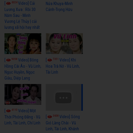
6324
[
Video] Cải
Nửa Khuya-Minh
Cảnh-Trọng Hữu
Lương Xưa : Rồi 30
Năm Sau - Minh
Vương Lệ Thủy | cải
lương xã hội hay nhất
9058
7351
[
Video] Bông
[
Video] Khi
Hồng Cài Áo - Vũ Linh,
Hoa Trà Nở - Vũ Linh,
Ngọc Huyền, Ngọc
Tài Linh
Giàu, Diệp Lang
4110
[
Video] Một
3658
[
Video] Sóng
Thời Phóng Đãng - Vũ
Linh, Tài Linh, Chí Linh
Gió Làng Chài - Vũ
Linh, Tài Linh, Khánh