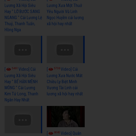
Lương Xã Hội Siêu
Lương Xưa Một Thuở
Hay " LỠ BƯỚC SANG
Yêu Người Vũ Linh
NGANG " Cải Lương Lệ
Ngọc Huyền cải lương
Thuỷ, Thanh Tuấn,
xã hội hay nhất
Hồng Nga
5461
5736
[
Video] Cải
[
Video] Cải
Lương Xã Hội Siêu
Lương Xưa Nước Mắt
Hay " BỂ HẬN MÊNH
Chiều Ly Biệt Minh
MÔNG " Cải Lương
Vương Tài Linh cải
Kim Tử Long, Thanh
lương xã hội hay nhất
Ngân Hay Nhất
6040
[
Video] Quán