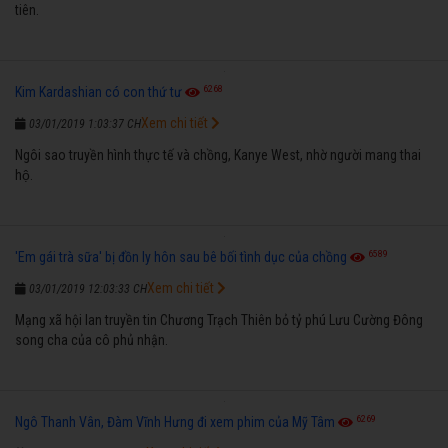
tiên.
6268
Kim Kardashian có con thứ tư
Xem chi tiết
03/01/2019 1:03:37 CH
Ngôi sao truyền hình thực tế và chồng, Kanye West, nhờ người mang thai
hộ.
6589
'Em gái trà sữa' bị đồn ly hôn sau bê bối tình dục của chồng
Xem chi tiết
03/01/2019 12:03:33 CH
Mạng xã hội lan truyền tin Chương Trạch Thiên bỏ tỷ phú Lưu Cường Đông
song cha của cô phủ nhận.
6269
Ngô Thanh Vân, Đàm Vĩnh Hưng đi xem phim của Mỹ Tâm