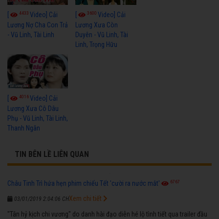
4433
3600
[
Video] Cải
[
Video] Cải
Lương Nợ Cha Con Trả
Lương Xưa Còn
- Vũ Linh, Tài Linh
Duyên - Vũ Linh, Tài
Linh, Trọng Hữu
4016
[
Video] Cải
Lương Xưa Cô Dâu
Phụ - Vũ Linh, Tài Linh,
Thanh Ngân
TIN BÊN LỀ LIÊN QUAN
6767
Châu Tinh Trì hứa hẹn phim chiếu Tết 'cười ra nước mắt'
Xem chi tiết
03/01/2019 2:04:06 CH
"Tân hỷ kịch chi vương" do danh hài đạo diễn hé lộ tình tiết qua trailer đầu