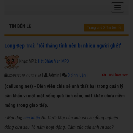
TIN BÊN LỀ
Trang chủ
Tin bên lề
Long Đẹp Trai: 'Tôi thẳng tính nên bị nhiều người ghét'
Nhạc MP3:
Hát Chầu Văn MP3
|
Admin
|
0 bình luận
|
1062 lượt xem
22/09/2018 7:01:19 SA
(cailuong.net) - Diễn viên chia sẻ anh thất bại trong quản lý
sân khấu vì một mặt sống quá tình cảm, mặt khác chưa mềm
mỏng trong giao tiếp.
-
Mới đây,
sân khấu
Nụ Cười Mới của anh và các đồng nghiệp
đóng cửa sau 16 năm hoạt động. Cảm xúc của anh ra sao?