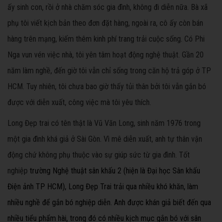
ấy sinh con, rồi ở nhà chăm sóc gia đình, không đi diễn nữa. Bà xã
phụ tôi viết kịch bản theo đơn đặt hàng, ngoài ra, cô ấy còn bán
hàng trên mạng, kiếm thêm kinh phí trang trải cuộc sống. Có Phi
Nga vun vén việc nhà, tôi yên tâm hoạt động nghệ thuật. Gần 20
năm làm nghề, đến giờ tôi vẫn chỉ sống trong căn hộ trả góp ở TP
HCM. Tuy nhiên, tôi chưa bao giờ thấy tủi thân bởi tôi vẫn gắn bó
được với diễn xuất, công việc mà tôi yêu thích.
Long Đẹp trai có tên thật là Vũ Văn Long, sinh năm 1976 trong
một gia đình khá giả ở Sài Gòn. Vì mê diễn xuất, anh tự thân vận
động chứ không phụ thuộc vào sự giúp sức từ gia đình. Tốt
nghiệp
trường Nghệ thuật sân khấu 2 (hiện là Đại học Sân khấu
Điện ảnh TP HCM), Long Đẹp Trai trải qua nhiều khó khăn, làm
nhiều nghề để gắn bó nghiệp diễn. Anh được khán giả biết đến qua
nhiều tiểu phẩm hài, trong đó có nhiều kịch mục gắn bó với sân