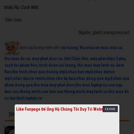
khấu
Nụ Cười Mới.
Tâm Giao
Nguồn: giaitri.vnexpress.net
Xem cải lương miễn phí:
cai luong
,
thu mua xe nuoc mia cu
,
thu mua do cu
,
may phat dien cu
,
Hát Chầu Văn
,
máy phát điện 3 pha
,
sach toi pham hoc
,
trich doan cai luong
,
thu mua may lanh cu
,
kem
flan
,
the hinh
,
nhac que huong mp3
,
nhac han mp3
,
nhac dance
mp3
,
nhac dance remix
,
nhac cho ba bau
,
nhac dong que mp3
,
nhac xua
pham hong que
,
thu mua may phat dien
,
thu mua laptop cu
,
sua nap
bon cau thong minh
,
sua bon cau thong minh
,
may lanh cu
,
thu mua do
cu tan binh
,
laptop cu
Like Fanpage Để Ủng Hộ Chúng Tôi Duy Trì Website
[VIDEO] CÓ THỂ BẠN QUAN TÂM