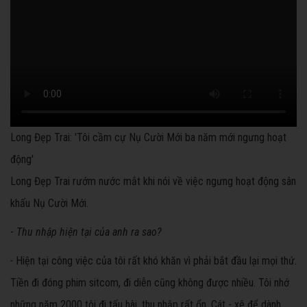
Long Đẹp Trai: 'Tôi cầm cự Nụ Cười Mới ba năm mới ngưng hoạt
động'
Long Đẹp Trai rướm nước mắt khi nói về việc ngưng hoạt động sân
khấu Nụ Cười Mới.
-
Thu nhập hiện tại của anh ra sao?
-
Hiện tại công việc của tôi rất khó khăn vì phải bắt đầu lại mọi thứ.
Tiền đi đóng phim sitcom, đi diễn cũng không được nhiều. Tôi nhớ
những năm 2000 tôi đi tấu hài, thu nhập rất ổn. Cát - xê để dành