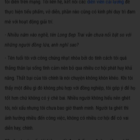
tôi diễn trên mạng. Tôi liên hệ, kết nối các
diễn viên cải lương
để
thực hiện tiểu phẩm, vở diễn, phần nào cũng có kinh phí duy trì đam
mê với hoạt động giải trí.
-
Nhiều năm vào nghề, tên Long Đẹp Trai vẫn chưa nổi bật so với
những người đồng lứa, anh nghĩ sao?
- Tên tuổi tôi với công chúng nhạt nhòa bởi do tính cách tôi quá
thẳng thắn lại sống tình cảm nên bỏ qua nhiều cơ hội phát huy khả
năng. Thất bại của tôi chính là nói chuyện không khôn khéo. Khi tôi
thấy một điều gì đó không phù hợp với đồng nghiệp, tôi góp ý để họ
tốt hơn chứ không có ý chê bai. Nhiều người không hiểu nên ghét
tôi, nói xấu nhưng tôi chưa bao giờ thanh minh. Người ta ghét thì
ảnh hưởng nhiều đến công việc, không có nhiều cơ hội để có vai
diễn hay, chính.