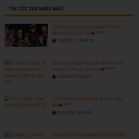
TIN TỨC XEM NHIỀU NHẤT
260 tuồng cải lương xưa trước 1975 hay
96201
nhất từ trước đến nay
17/07/2017 11:33:48 CH
Mr. Đàm, Hồ Ngọc Hà quyết add facebook
76303
nhau vì tin đồn đã nghỉ chơi
31/07/2017 5:03:06 CH
CON TRAI NS CHINH NHẪN VỀ CHỊU TANG
42977
BỐ
31/01/2016 1:08:47 CH
NỮ NGHỆ SĨ THANH HẰNG VỚI CUỘC SỐNG