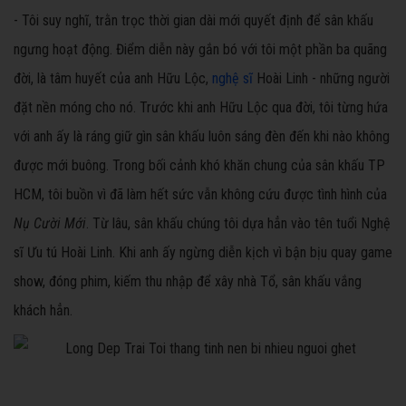
- Tôi suy nghĩ, trằn trọc thời gian dài mới quyết định để sân khấu
ngưng hoạt động. Điểm diễn này gắn bó với tôi một phần ba quãng
đời, là tâm huyết của anh Hữu Lộc,
nghệ sĩ
Hoài Linh - những người
đặt nền móng cho nó. Trước khi anh Hữu Lộc qua đời, tôi từng hứa
với anh ấy là ráng giữ gìn sân khấu luôn sáng đèn đến khi nào không
được mới buông. Trong bối cảnh khó khăn chung của sân khấu TP
HCM, tôi buồn vì đã làm hết sức vẫn không cứu được tình hình của
Nụ Cười Mới
. Từ lâu, sân khấu chúng tôi dựa hẳn vào tên tuổi Nghệ
sĩ Ưu tú Hoài Linh. Khi anh ấy ngừng diễn kịch vì bận bịu quay game
show, đóng phim, kiếm thu nhập để xây nhà Tổ, sân khấu vắng
khách hẳn.