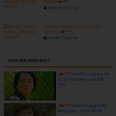
32579
HIỆN NAY
18/05/2016 10:22:21 SA
Ngọc Lan - Thanh Bình chụp ảnh kỷ niệm
17825
thời hẹn hò
21/09/2017 11:02:37 SA
VIDEO XEM NHIỀU NHẤT
67089
[
Video] Cải Lương Xưa - Bơ
Vơ - Lệ Thủy & Minh Vương & Mỹ
Châu
50843
[
Video] Cải Lương Xã Hội -
Không Chồng - Vũ Linh Tài Linh