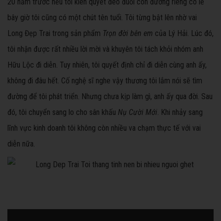
20 năm trước nếu tôi kiên quyết đeo đuổi con đường riêng có lẽ
bây giờ tôi cũng có một chút tên tuổi. Tôi từng bật lên nhờ vai
Long Đẹp Trai trong sản phẩm
Trọn đời bên em
của Lý Hải. Lúc đó,
tôi nhận được rất nhiều lời mời và khuyên tôi tách khỏi nhóm anh
Hữu Lộc đi diễn. Tuy nhiên, tôi quyết định chỉ đi diễn cùng anh ấy,
không đi đâu hết. Cố nghệ sĩ nghe vậy thương tôi lắm nói sẽ tìm
đường để tôi phát triển. Nhưng chưa kịp làm gì, anh ấy qua đời. Sau
đó, tôi chuyển sang lo cho sân khấu
Nụ Cười Mới
. Khi nhảy sang
lĩnh vực kinh doanh tôi không còn nhiều va chạm thực tế với vai
diễn nữa.