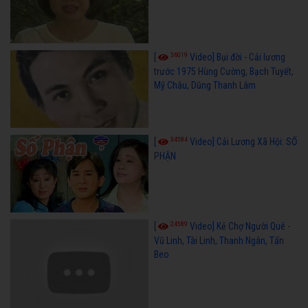
36019
[
Video] Bụi đời - Cải lương
trước 1975 Hùng Cường, Bạch Tuyết,
Mỹ Châu, Dũng Thanh Lâm
34584
[
Video] Cải Lương Xã Hội: SỐ
PHẬN
24589
[
Video] Kẻ Chợ Người Quê -
Vũ Linh, Tài Linh, Thanh Ngân, Tấn
Beo