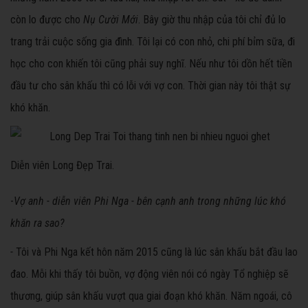
còn lo được cho
Nụ Cười Mới
. Bây giờ thu nhập của tôi chỉ đủ lo
trang trải cuộc sống gia đình. Tôi lại có con nhỏ, chi phí bỉm sữa, đi
học cho con khiến tôi cũng phải suy nghĩ. Nếu như tôi dồn hết tiền
đầu tư cho sân khấu thì có lỗi với vợ con. Thời gian này tôi thật sự
khó khăn.
Diễn viên Long Đẹp Trai.
-
Vợ anh - diễn viên Phi Nga - bên cạnh anh trong những lúc khó
khăn ra sao?
-
Tôi và Phi Nga kết hôn năm 2015 cũng là lúc sân khấu bắt đầu lao
đao. Mỗi khi thấy tôi buồn, vợ động viên nói có ngày Tổ nghiệp sẽ
thương, giúp sân khấu vượt qua giai đoạn khó khăn. Năm ngoái, cô