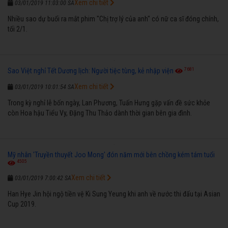
Xem chi tiết
03/01/2019 11:03:00 SA
Nhiều sao dự buổi ra mắt phim "Chị trợ lý của anh" có nữ ca sĩ đóng chính,
tối 2/1.
7681
Sao Việt nghỉ Tết Dương lịch: Người tiệc tùng, kẻ nhập viện
Xem chi tiết
03/01/2019 10:01:54 SA
Trong kỳ nghỉ lễ bốn ngày, Lan Phương, Tuấn Hưng gặp vấn đề sức khỏe
còn Hoa hậu Tiểu Vy, Đặng Thu Thảo dành thời gian bên gia đình.
Mỹ nhân 'Truyền thuyết Joo Mong' đón năm mới bên chồng kém tám tuổi
4505
Xem chi tiết
03/01/2019 7:00:42 SA
Han Hye Jin hội ngộ tiền vệ Ki Sung Yeung khi anh về nước thi đấu tại Asian
Cup 2019.