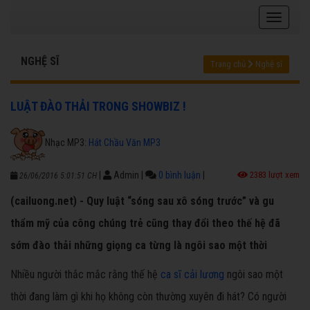
NGHỆ SĨ
Trang chủ
Nghệ sĩ
LUẬT ĐÀO THẢI TRONG SHOWBIZ !
Nhạc MP3:
Hát Chầu Văn MP3
|
Admin
|
0 bình luận
|
2383 lượt xem
26/06/2016 5:01:51 CH
(cailuong.net) - Quy luật “sóng sau xô sóng trước” và gu
thẩm mỹ của công chúng trẻ cũng thay đổi theo thế hệ đã
sớm đào thải những giọng ca từng là ngôi sao một thời
Nhiều người thắc mắc rằng thế hệ
ca sĩ cải lương
ngôi sao một
thời đang làm gì khi họ không còn thường xuyên đi hát? Có người