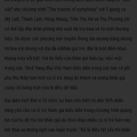
sản” như chương trình “The master of symphony” với 5 giọng ca:
Mỹ Linh, Thanh Lam, Hồng Nhung, Trần Thu Hà và Thu Phương chỉ
có thể lấp đầy khán phòng nhờ suất tài trợ mua vé từ một thương
hiệu. Dù được các phương tiện truyền thông tán dương bằng những
lời hoa mỹ nhưng với đại đa sốkhán giả trẻ, đây là một đêm nhạc
không mấy nổi bật. Với thị hiếu của khán giả hiện tại, việc một
trong các “diva” hàng đầu Việt Nam biểu diễn trong các bar có phí
phụ thu thấp hơn một ca sĩ trẻ đang ăn khách và lượng khán giả
cũng chỉ bằng một nửa là điều dễ hiểu.
Đại diện một đơn vị tổ chức sự kiện cho biết có đến 90% nhãn
hàng yêu cầu ca sĩ trẻ tham gia biểu diễn trong chương trình quảng
bá của họ để thu hút khán giả dù thừa nhận nhiều ca sĩ trẻ hiện nay
hát thua xa những ngôi sao ngày trước. “Đó là điều tất yếu khi khán