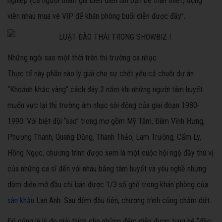
nghiệp (cả người tham gia biểu diễn lẫn bạn bè thân thiết) động
viên nhau mua vé VIP để khán phòng buổi diễn được đầy”.
Những ngôi sao một thời trên thị trường ca nhạc
Thực tế này phần nào lý giải cho sự chết yểu cả chuỗi dự án
“Khoảnh khắc vàng” cách đây 2 năm khi những người tâm huyết
muốn vực lại thị trường âm nhạc sôi động của giai đoạn 1980-
1990. Với biệt đội “sao” trong mơ gồm Mỹ Tâm, Đàm Vĩnh Hưng,
Phương Thanh, Quang Dũng, Thanh Thảo, Lam Trường, Cẩm Ly,
Hồng Ngọc, chương trình được xem là một cuộc hội ngộ đầy thú vị
của những ca sĩ đến với nhau bằng tâm huyết và yêu nghề nhưng
đêm diễn mở đầu chỉ bán được 1/3 số ghế trong khán phòng của
sân khấu
Lan Anh. Sau đêm đầu tiên, chương trình cũng chấm dứt.
Đó cũng là lý do giải thích cho những đêm diễn được tung hê “đặc