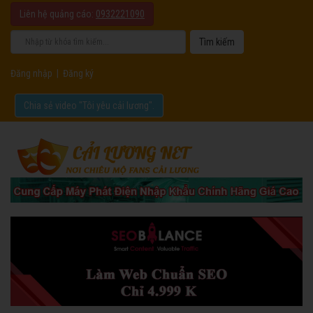
Liên hệ quảng cáo:
0932221090
Đăng nhập
|
Đăng ký
Chia sẻ video "Tôi yêu cải lương".