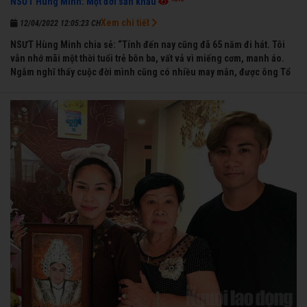
NSƯT Hùng Minh: Một đời sân khấu
Xem chi tiết
12/04/2022 12:05:23 CH
NSƯT Hùng Minh chia sẻ: “Tính đến nay cũng đã 65 năm đi hát. Tôi
vẫn nhớ mãi một thời tuổi trẻ bôn ba, vất vả vì miếng cơm, manh áo.
Ngẫm nghĩ thấy cuộc đời mình cũng có nhiều may mắn, được ông Tổ
nghề thương, nên từ một cậu bé nghèo chẳng biết hát xướng là gì,
trong dòng đời xuôi ngược nhận được những cơ may để từng bước
thành danh với nghiệp ca diễn”.