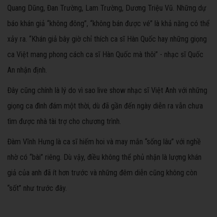
Quang Dũng, Đan Trường, Lam Trường, Dương Triệu Vũ. Những dự
báo khán giả “không đông”, “không bán được vé” là khả năng có thể
xảy ra. “Khán giả bây giờ chỉ thích ca sĩ Hàn Quốc hay những giọng
ca Việt mang phong cách ca sĩ Hàn Quốc mà thôi” - nhạc sĩ Quốc
An nhận định.
Đây cũng chính là lý do vì sao live show nhạc sĩ Việt Anh với những
giọng ca đình đám một thời, dù đã gần đến ngày diễn ra vẫn chưa
tìm được nhà tài trợ cho chương trình.
Đàm Vĩnh Hưng là ca sĩ hiếm hoi và may mắn “sống lâu” với nghề
nhờ có “bài” riêng. Dù vậy, điều không thể phủ nhận là lượng khán
giả của anh đã ít hơn trước và những đêm diễn cũng không còn
“sốt” như trước đây.