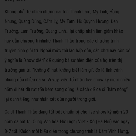
Không phải tự nhiên những cái tên Thanh Lam, Mỹ Linh, Hồng
Nhung, Quang Dũng, Cẩm Ly, Mỹ Tâm, Hồ Quỳnh Hương, Đan
Trường, Lam Trường, Quang Linh… lại chấp nhận làm giám khảo
hay dẫn chương trìnhnhư Thanh Thảo trong các chương trình
truyền hình giải trí. Ngoài mức thù lao hấp dẫn, sân chơi này còn có
ý nghĩa là “show diễn” để quảng bá sự hiện diện của họ trên thị
trường giải trí. “Không đi hát, không biết làm gì”, đó là tình cảnh
chung của nhiều ca sĩ. Vì vậy, việc tổ chức live show kỷ niệm nhiều
năm đi hát dù rất tốn kém song cũng là cách để ca sĩ “hâm nóng”
lại danh tiếng, như nhận xét của người trong giới.
Ca sĩ Thanh Thảo đang tất bật chuẩn bị cho live show kỷ niệm 20
năm ca hát tại Cung Văn hóa Hữu nghị Việt - Xô (Hà Nội) vào ngày
8-7 tới. Khách mời biểu diễn trong chương trình là Đàm Vĩnh Hưng,