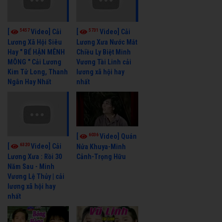
5457
5731
[
Video] Cải
[
Video] Cải
Lương Xã Hội Siêu
Lương Xưa Nước Mắt
Hay " BỂ HẬN MÊNH
Chiều Ly Biệt Minh
MÔNG " Cải Lương
Vương Tài Linh cải
Kim Tử Long, Thanh
lương xã hội hay
Ngân Hay Nhất
nhất
6036
[
Video] Quán
6320
[
Video] Cải
Nửa Khuya-Minh
Cảnh-Trọng Hữu
Lương Xưa : Rồi 30
Năm Sau - Minh
Vương Lệ Thủy | cải
lương xã hội hay
nhất