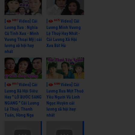
6051
6675
[
Video] Cải
[
Video] Cải
Lương Xưa : Nghĩa
Lương Minh Vương
Cũ Tình Xưa - Minh
Lệ Thuỷ Hay Nhất -
Vương Thoại Mỹ | cải
Cải Lương Xã Hội
lương xã hội hay
Xưa Bất Hủ
nhất
6967
6384
[
Video] Cải
[
Video] Cải
Lương Xã Hội Siêu
Lương Xưa Một Thuở
Hay " LỠ BƯỚC SANG
Yêu Người Vũ Linh
NGANG " Cải Lương
Ngọc Huyền cải
Lệ Thuỷ, Thanh
lương xã hội hay
Tuấn, Hồng Nga
nhất