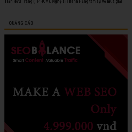
Trần Hữu Trang (TP HCM). Nghệ sĩ Thanh Hằng tâm sự về mùa giải
đầu tiên mà chị được vinh danh cùng các đồng nghiệp năm 1991.
QUẢNG CÁO