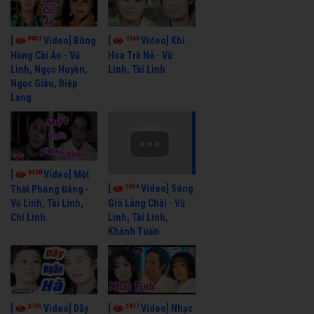
9051
7346
[
Video] Bông
[
Video] Khi
Hồng Cài Áo - Vũ
Hoa Trà Nở - Vũ
Linh, Ngọc Huyền,
Linh, Tài Linh
Ngọc Giàu, Diệp
Lang
4108
[
Video] Một
3656
[
Video] Sóng
Thời Phóng Đãng -
Vũ Linh, Tài Linh,
Gió Làng Chài - Vũ
Chí Linh
Linh, Tài Linh,
Khánh Tuấn
3765
3437
[
Video] Dãy
[
Video] Nhạc