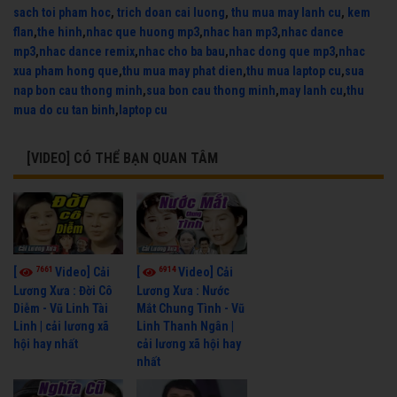
sach toi pham hoc
,
trich doan cai luong
,
thu mua may lanh cu
,
kem
flan
,
the hinh
,
nhac que huong mp3
,
nhac han mp3
,
nhac dance
mp3
,
nhac dance remix
,
nhac cho ba bau
,
nhac dong que mp3
,
nhac
xua pham hong que
,
thu mua may phat dien
,
thu mua laptop cu
,
sua
nap bon cau thong minh
,
sua bon cau thong minh
,
may lanh cu
,
thu
mua do cu tan binh
,
laptop cu
[VIDEO] CÓ THỂ BẠN QUAN TÂM
7661
6914
[
Video] Cải
[
Video] Cải
Lương Xưa : Đời Cô
Lương Xưa : Nước
Diễm - Vũ Linh Tài
Mắt Chung Tình - Vũ
Linh | cải lương xã
Linh Thanh Ngân |
hội hay nhất
cải lương xã hội hay
nhất