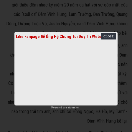
giới thiệu đêm nhạc kỷ niệm 20 năm ca hát với sự góp mặt của
các “soái ca” Đàm Vĩnh Hưng, Lam Trường, Đan Trường, Quang
Dũng, Dương Triệu Vũ, Justin Nguyễn, ca sĩ Đàm Vĩnh Hưng không
ngại ngần cho biết anh từng rất ghét giọng ca búp bê.
Like Fanpage Để Ủng Hộ Chúng Tôi Duy Trì Website
Giọng ca “say tình” cho hay những ngày đầu tiên vào nghề, anh
không hề ưa Thanh Thảo bởi Thảo nổi tiếng hơn, đắt sô hơn Đàm
Vĩnh Hưng. “"Thanh Thảo luôn được các bầu sô chăm sóc nên
nhiều khi đến rất trễ nhưng vẫn đòi hát sớm khiến tôi thấy rất kỳ.
Cô ấy luôn được các bầu sô chào đón nên tôi lại càng ghét thêm.
Thế nhưng rồi không hiểu sao dần dần chúng tôi lại thân thiết với
nhau. Sau nhiều năm cô ấy còn “khủng bố” rằng em không có chỗ
Powered by
netcore.vn
nào trong trái tim anh, anh chỉ có Hồng Ngọc, Hà Hồ, Mỹ Tâm” -
Đàm Vĩnh Hưng kể lại.