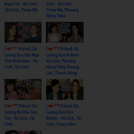
Ngân Hà - Vũ Linh,
Tình - Vũ Linh,
Tài Linh, Thoại Mỹ
Thoại Mỹ, Phương
Hồng Thủy
4112
3962
[
Video] Cải
[
Video] Cải
Lương Xưa Hãy Ngủ
Lương Xưa Đi Biển -
Yên Niềm Đau - Vũ
Vũ Linh, Phương
Linh, Tài Linh
Hồng Thủy, Hương
Lan, Thanh Hằng
4430
3598
[
Video] Cải
[
Video] Cải
Lương Nợ Cha Con
Lương Xưa Còn
Trả - Vũ Linh, Tài
Duyên - Vũ Linh, Tài
Linh
Linh, Trọng Hữu