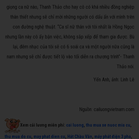
giọng ca nữ nào, Thanh Thảo cho hay cô có khá nhiều đồng nghiệp
thân thiết nhưng sẽ chỉ mời những người có dấu ấn với mình trên
con đường nghệ thuật. “Ca sĩ nữ thân với tôi nhất là Hồng Ngọc
nhưng lần này cô ấy bận việc, không sắp xếp để tham gia được. Bù
lại, đêm nhạc của tôi sẽ có 6 soái ca và một người nữa cũng là
nam nhưng sẽ chỉ được tiết lộ vào tối diễn ra chương trình”- Thanh
Thảo nói.
Yến Anh, ảnh: Linh Lê
Nguồn: cailuongvietnam.com
Xem cải lương miễn phí:
cai luong
,
thu mua xe nuoc mia cu
,
thu mua do cu
,
may phat dien cu
,
Hát Chầu Văn
,
máy phát điện 3 pha
,