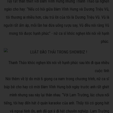
Tuy rất thân thiết với Đàm Vĩnh Hưng nhưng Thanh Thảo lại nghẹn
ngào cho hay: “Nếu có hỏi giữa Đàm Vĩnh Hưng và Dương Triệu Vũ,
tôi thương ai nhiều hơn, câu trả lời của tôi là Dương Triệu Vũ. Vũ là
người rất ấm áp, mỗi lần hai đứa uống rượu say, Vũ đều nói rằng Vũ
mong tôi được hạnh phúc” - nữ ca sĩ khóc nghẹn khi nói về hạnh
phúc.
Thanh Thảo khóc nghẹn khi nói về hạnh phúc sau khi đi qua nhiều
cuộc tình
Nói thêm về lý do mời 6 giọng ca nam trong chương trình, nữ ca sĩ
búp bê cho hay cô mời Đàm Vĩnh Hưng bởi ngày trước anh rất ghét
mình nhưng sau này lại thân nhau. “Với Lam Trường, lúc chưa nổi
tiếng, tôi hay đến hát ở quán karaoke của anh. Thấy tôi có giọng hát
và ngoại hình ổn, anh đã gợi ý đi hát chuyên nghiệp. Lam Trường