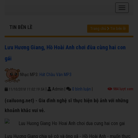
TIN BÊN LỀ
Trang chủ
Tin bên lề
Lưu Hương Giang, Hồ Hoài Anh chơi đùa cùng hai con
gái
Nhạc MP3:
Hát Chầu Văn MP3
|
Admin
|
0 bình luận
|
984 lượt xem
11/10/2018 11:02:19 SA
(cailuong.net) - Gia đình nghệ sĩ thực hiện bộ ảnh với những
khoảnh khắc vui vẻ.
Lưu Hương Giang chia sẻ cô và ông xã - Hồ Hoài Anh - muốn thực