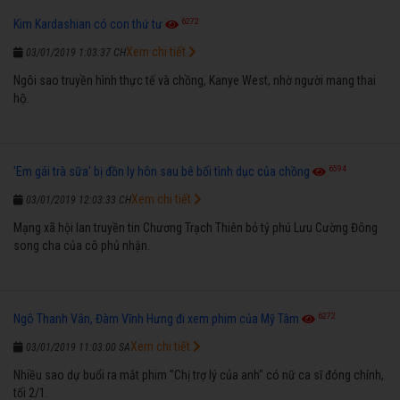
6272
Kim Kardashian có con thứ tư
Xem chi tiết
03/01/2019 1:03:37 CH
Ngôi sao truyền hình thực tế và chồng, Kanye West, nhờ người mang thai
hộ.
6594
'Em gái trà sữa' bị đồn ly hôn sau bê bối tình dục của chồng
Xem chi tiết
03/01/2019 12:03:33 CH
Mạng xã hội lan truyền tin Chương Trạch Thiên bỏ tỷ phú Lưu Cường Đông
song cha của cô phủ nhận.
6272
Ngô Thanh Vân, Đàm Vĩnh Hưng đi xem phim của Mỹ Tâm
Xem chi tiết
03/01/2019 11:03:00 SA
Nhiều sao dự buổi ra mắt phim "Chị trợ lý của anh" có nữ ca sĩ đóng chính,
tối 2/1.