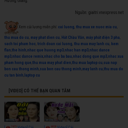
Hương Giang.
Nguồn: giaitri.vnexpress.net
Xem cải lương miễn phí:
cai luong
,
thu mua xe nuoc mia cu
,
thu mua do cu
,
may phat dien cu
,
Hát Chầu Văn
,
máy phát điện 3 pha
,
sach toi pham hoc
,
trich doan cai luong
,
thu mua may lanh cu
,
kem
flan
,
the hinh
,
nhac que huong mp3
,
nhac han mp3
,
nhac dance
mp3
,
nhac dance remix
,
nhac cho ba bau
,
nhac dong que mp3
,
nhac xua
pham hong que
,
thu mua may phat dien
,
thu mua laptop cu
,
sua nap
bon cau thong minh
,
sua bon cau thong minh
,
may lanh cu
,
thu mua do
cu tan binh
,
laptop cu
[VIDEO] CÓ THỂ BẠN QUAN TÂM
7675
6928
[
Video] Cải
[
Video] Cải