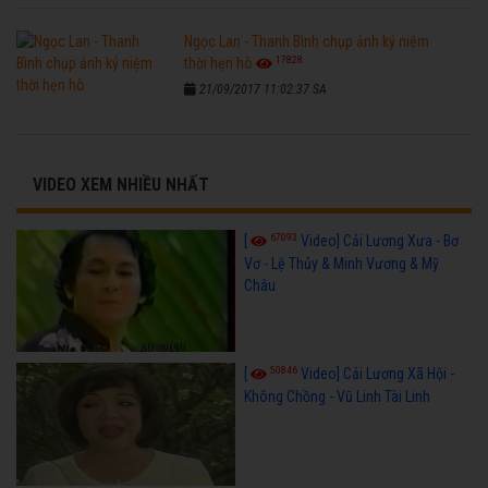
Ngọc Lan - Thanh Bình chụp ảnh kỷ niệm
17828
thời hẹn hò
21/09/2017 11:02:37 SA
VIDEO XEM NHIỀU NHẤT
67093
[
Video] Cải Lương Xưa - Bơ
Vơ - Lệ Thủy & Minh Vương & Mỹ
Châu
50846
[
Video] Cải Lương Xã Hội -
Không Chồng - Vũ Linh Tài Linh