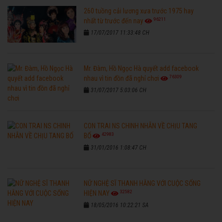
260 tuồng cải lương xưa trước 1975 hay
96211
nhất từ trước đến nay
17/07/2017 11:33:48 CH
Mr. Đàm, Hồ Ngọc Hà quyết add facebook
76309
nhau vì tin đồn đã nghỉ chơi
31/07/2017 5:03:06 CH
CON TRAI NS CHINH NHẪN VỀ CHỊU TANG
42983
BỐ
31/01/2016 1:08:47 CH
NỮ NGHỆ SĨ THANH HẰNG VỚI CUỘC SỐNG
32582
HIỆN NAY
18/05/2016 10:22:21 SA