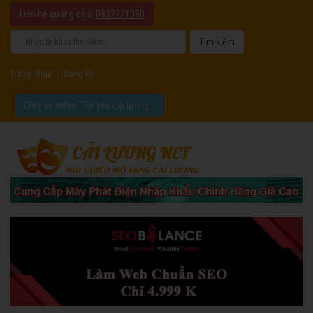
Liên hệ quảng cáo:
0932221090
Đăng nhập
|
Đăng ký
Chia sẻ video "Tôi yêu cải lương".