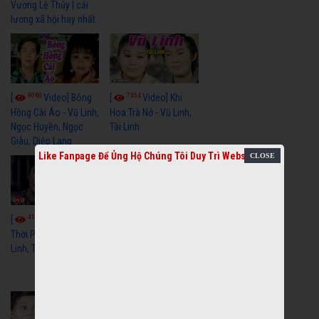
Vương Lệ Thủy | cải
lương xã hội hay nhất
9060
7354
[
Video] Bông
[
Video] Khi
Hồng Cài Áo - Vũ Linh,
Hoa Trà Nở - Vũ Linh,
Ngọc Huyền, Ngọc
Tài Linh
Giàu, Diệp Lang
Like Fanpage Để Ủng Hộ Chúng Tôi Duy Trì Website
4111
[
Video] Một
3659
[
Video] Sóng
Thời Phóng Đãng - Vũ
Linh, Tài Linh, Chí Linh
Gió Làng Chài - Vũ
Linh, Tài Linh, Khánh
Tuấn