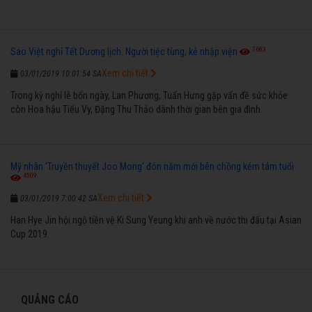
7683
Sao Việt nghỉ Tết Dương lịch: Người tiệc tùng, kẻ nhập viện
Xem chi tiết
03/01/2019 10:01:54 SA
Trong kỳ nghỉ lễ bốn ngày, Lan Phương, Tuấn Hưng gặp vấn đề sức khỏe
còn Hoa hậu Tiểu Vy, Đặng Thu Thảo dành thời gian bên gia đình.
Mỹ nhân 'Truyền thuyết Joo Mong' đón năm mới bên chồng kém tám tuổi
4509
Xem chi tiết
03/01/2019 7:00:42 SA
Han Hye Jin hội ngộ tiền vệ Ki Sung Yeung khi anh về nước thi đấu tại Asian
Cup 2019.
QUẢNG CÁO