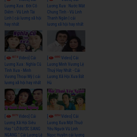
Lương Xưa : Đời Cô
Lương Xưa : Nước Mắt
Diễm - Vũ Linh Tài
Chung Tình - Vũ Linh
Linh | cải lương xã hội
Thanh Ngân | cải
hay nhất
lương xã hội hay nhất
6074
6690
[
Video] Cải
[
Video] Cải
Lương Xưa : Nghĩa Cũ
Lương Minh Vương Lệ
Tình Xưa - Minh
Thuỷ Hay Nhất - Cải
Vương Thoại Mỹ | cải
Lương Xã Hội Xưa Bất
lương xã hội hay nhất
Hủ
6979
6394
[
Video] Cải
[
Video] Cải
Lương Xã Hội Siêu
Lương Xưa Một Thuở
Hay " LỠ BƯỚC SANG
Yêu Người Vũ Linh
NGANG " Cải Lương Lệ
Ngọc Huyền cải lương