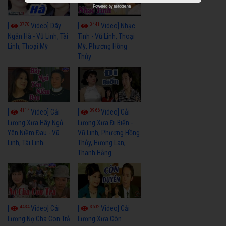
Powered by
netcore.vn
3770
3441
[
Video] Dãy
[
Video] Nhạc
Ngân Hà - Vũ Linh, Tài
Tình - Vũ Linh, Thoại
Linh, Thoại Mỹ
Mỹ, Phương Hồng
Thủy
4114
3966
[
Video] Cải
[
Video] Cải
Lương Xưa Hãy Ngủ
Lương Xưa Đi Biển -
Yên Niềm Đau - Vũ
Vũ Linh, Phương Hồng
Linh, Tài Linh
Thủy, Hương Lan,
Thanh Hằng
4434
3602
[
Video] Cải
[
Video] Cải
Lương Nợ Cha Con Trả
Lương Xưa Còn