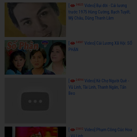
36025
[
Video] Bụi đời - Cải lương
trước 1975 Hùng Cường, Bạch Tuyết,
Mỹ Châu, Dũng Thanh Lâm
34587
[
Video] Cải Lương Xã Hội: SỐ
PHẬN
24594
[
Video] Kẻ Chợ Người Quê -
Vũ Linh, Tài Linh, Thanh Ngân, Tấn
Beo
23612
[
Video] Phạm Công Cúc Hoa
- Vũ Linh