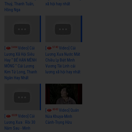
Thuỷ, Thanh Tuấn,
xã hội hay nhất
Hồng Nga
5464
5740
[
Video] Cải
[
Video] Cải
Lương Xã Hội Siêu
Lương Xưa Nước Mắt
Hay " BỂ HẬN MÊNH
Chiều Ly Biệt Minh
MÔNG " Cải Lương
Vương Tài Linh cải
Kim Tử Long, Thanh
lương xã hội hay nhất
Ngân Hay Nhất
6043
[
Video] Quán
6328
[
Video] Cải
Nửa Khuya-Minh
Cảnh-Trọng Hữu
Lương Xưa : Rồi 30
Năm Sau - Minh