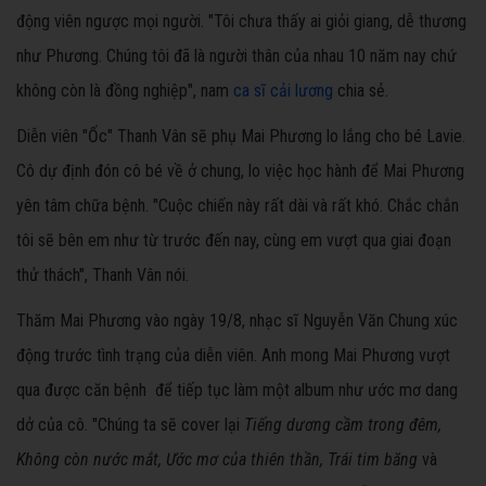
động viên ngược mọi người. "Tôi chưa thấy ai giỏi giang, dễ thương
như Phương. Chúng tôi đã là người thân của nhau 10 năm nay chứ
không còn là đồng nghiệp", nam
ca sĩ cải lương
chia sẻ.
Diễn viên "Ốc" Thanh Vân sẽ phụ Mai Phương lo lắng cho bé Lavie.
Cô dự định đón cô bé về ở chung, lo việc học hành để Mai Phương
yên tâm chữa bệnh. "Cuộc chiến này rất dài và rất khó. Chắc chắn
tôi sẽ bên em như từ trước đến nay, cùng em vượt qua giai đoạn
thử thách", Thanh Vân nói.
Thăm Mai Phương vào ngày 19/8, nhạc sĩ Nguyễn Văn Chung xúc
động trước tình trạng của diễn viên. Anh mong Mai Phương vượt
qua được căn bệnh để tiếp tục làm một album như ước mơ dang
dở của cô. "Chúng ta sẽ cover lại
Tiếng dương cầm trong đêm,
Không còn nước mắt, Ước mơ của thiên thần, Trái tim băng
và