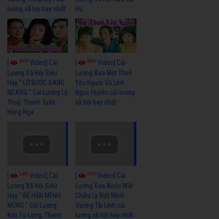
lương xã hội hay nhất
Hủ
6973
6391
[
Video] Cải
[
Video] Cải
Lương Xã Hội Siêu
Lương Xưa Một Thuở
Hay " LỠ BƯỚC SANG
Yêu Người Vũ Linh
NGANG " Cải Lương Lệ
Ngọc Huyền cải lương
Thuỷ, Thanh Tuấn,
xã hội hay nhất
Hồng Nga
5461
5736
[
Video] Cải
[
Video] Cải
Lương Xã Hội Siêu
Lương Xưa Nước Mắt
Hay " BỂ HẬN MÊNH
Chiều Ly Biệt Minh
MÔNG " Cải Lương
Vương Tài Linh cải
Kim Tử Long, Thanh
lương xã hội hay nhất