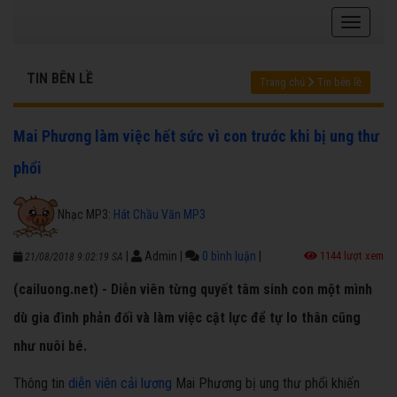
TIN BÊN LỀ
Trang chủ
Tin bên lề
Mai Phương làm việc hết sức vì con trước khi bị ung thư
phổi
Nhạc MP3:
Hát Chầu Văn MP3
|
Admin
|
0 bình luận
|
1144 lượt xem
21/08/2018 9:02:19 SA
(cailuong.net) - Diễn viên từng quyết tâm sinh con một mình
dù gia đình phản đối và làm việc cật lực để tự lo thân cũng
như nuôi bé.
Thông tin
diễn viên cải lương
Mai Phương bị ung thư phổi khiến