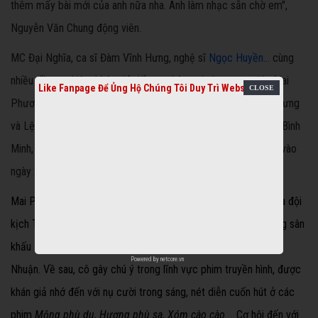
thêm mấy bài mới của anh nữa nha. Anh làm nhạc sẵn chờ em",
Nguyễn Văn Chung động viên.
MC Đại Nghĩa, ca sĩ Đàm Vĩnh Hưng, nghệ sĩ
Ngọc Huyền
... cùng
nhiều đồng nghiệp, khán giả tiếp tục kêu gọi chung tay giúp Mai
Like Fanpage Để Ủng Hộ Chúng Tôi Duy Trì Website
Phương trị bệnh. Ngoài đêm nhạc quyên góp của Đàm Vĩnh Hưng
và Lệ Quyên vào cuối tháng 8, các diễn viên: Nhan Phúc Vinh, Bình
Minh, Quách Ngọc Ngoan... sẽ tổ chức trận bóng đá giao hữu vào
ngày 23/8 ở TP HCM để quyên tiền hỗ trợ cô.
Mai Phương bén duyên nghệ thuật từ năm 10 tuổi khi tham gia đội
kịch Tuổi Ngọc. Sau khi tốt nghiệp khoa Kịch nói của Cao đẳng sân
khấu - điện ảnh TP HCM, cô đầu quân cho sân khấu kịch Phú
Powered by
netcore.vn
Nhuận. Về sau, cô gây chú ý
trong lĩnh vực phim truyền hình, được
khán giả nhớ đến với nụ cười trong sáng, nét diễn cuốn hút ở các
phim
M
ộng phù du, Hương phù sa, Xóm cào cào...
Cơ hội đến với