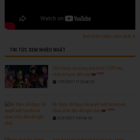
Xem thêm nhiều video khác
TIN TỨC XEM NHIỀU NHẤT
260 tuồng cải lương xưa trước 1975 hay
96201
nhất từ trước đến nay
17/07/2017 11:33:48 CH
Mr. Đàm, Hồ Ngọc Hà quyết add facebook
76303
nhau vì tin đồn đã nghỉ chơi
31/07/2017 5:03:06 CH