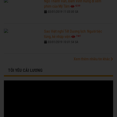
Ngô Thanh Vân, Đàm Vĩnh Hưng đi xem
6269
phim của Mỹ Tâm
03/01/2019 11:03:00 SA
Sao Việt nghỉ Tết Dương lịch: Người tiệc
7681
tùng, kẻ nhập viện
03/01/2019 10:01:54 SA
Xem thêm nhiều tin khác
TÔI YÊU CẢI LƯƠNG