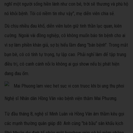
nghĩ một người sống hiền lành như con bé, trời sẽ thương và phù hộ
nó khỏi bệnh. Tôi có niềm tin như vậy", mẹ diễn viên chia sẻ.
Dù chịu nhiều đau khổ, diễn viên luôn giữ tinh thần lạc quan, kiên
cường. Ngoài vài đồng nghiệp, cô không muốn báo tin bệnh cho ai
vì sợ làm phiền khán giả, sợ bị hiểu lầm đang "bán bệnh". Trong mắt
bạn bè, cô có tính tự trọng, tự lập cao. Phải nghỉ làm để tập trung
điều trị, cô canh cánh nỗi lo không ai gọi show nếu bị phát hiện
đang đau ốm.
Nghệ sĩ Nhân dân Hồng Vân vào bệnh viện thăm Mai Phương.
Từ đầu tháng 8, nghệ sĩ Minh Luân và Hồng Vân âm thầm kêu gọi
các mạnh thường quân giúp đỡ. Anh cùng "bà bầu" sân khấu kịch
Phú Nhuận dự định tổ chức một liveshow giúp cô kỷ niệm chặng