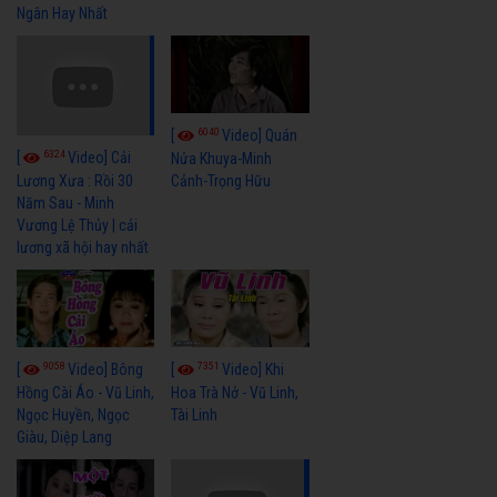
Ngân Hay Nhất
6040
[
Video] Quán
6324
[
Video] Cải
Nửa Khuya-Minh
Cảnh-Trọng Hữu
Lương Xưa : Rồi 30
Năm Sau - Minh
Vương Lệ Thủy | cải
lương xã hội hay nhất
9058
7351
[
Video] Bông
[
Video] Khi
Hồng Cài Áo - Vũ Linh,
Hoa Trà Nở - Vũ Linh,
Ngọc Huyền, Ngọc
Tài Linh
Giàu, Diệp Lang