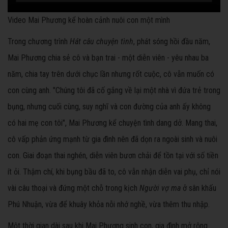
Video Mai Phương kể hoàn cảnh nuôi con một mình
Trong chương trình
Hát câu chuyện tình
, phát sóng hồi đầu năm,
Mai Phương chia sẻ cô và bạn trai - một diễn viên - yêu nhau ba
năm, chia tay trên dưới chục lần nhưng rốt cuộc, cô vẫn muốn có
con cùng anh. "Chúng tôi đã cố gắng về lại một nhà vì đứa trẻ trong
bụng, nhưng cuối cùng, suy nghĩ và con đường của anh ấy không
có hai mẹ con tôi", Mai Phương kể chuyện tình dang dở. Mang thai,
cô vấp phản ứng mạnh từ gia đình nên đã dọn ra ngoài sinh và nuôi
con. Giai đoạn thai nghén, diễn viên bươn chải để tồn tại với số tiền
ít ỏi. Thậm chí, khi bụng bầu đã to, cô vẫn nhận diễn vai phụ, chỉ nói
vài câu thoại và đứng một chỗ trong kịch
Người vợ ma
ở sân khấu
Phú Nhuận, vừa để khuây khỏa nỗi nhớ nghề, vừa thêm thu nhập.
Một thời gian dài sau khi Mai Phương sinh con, gia đình mở rộng