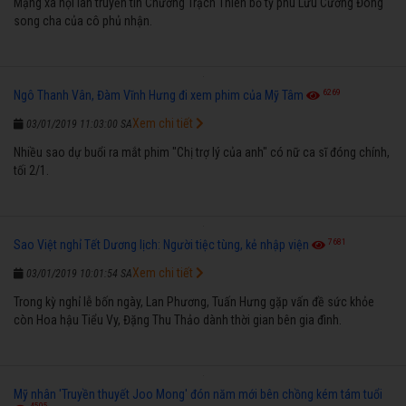
Mạng xã hội lan truyền tin Chương Trạch Thiên bỏ tỷ phú Lưu Cường Đông
song cha của cô phủ nhận.
6269
Ngô Thanh Vân, Đàm Vĩnh Hưng đi xem phim của Mỹ Tâm
Xem chi tiết
03/01/2019 11:03:00 SA
Nhiều sao dự buổi ra mắt phim "Chị trợ lý của anh" có nữ ca sĩ đóng chính,
tối 2/1.
7681
Sao Việt nghỉ Tết Dương lịch: Người tiệc tùng, kẻ nhập viện
Xem chi tiết
03/01/2019 10:01:54 SA
Trong kỳ nghỉ lễ bốn ngày, Lan Phương, Tuấn Hưng gặp vấn đề sức khỏe
còn Hoa hậu Tiểu Vy, Đặng Thu Thảo dành thời gian bên gia đình.
Mỹ nhân 'Truyền thuyết Joo Mong' đón năm mới bên chồng kém tám tuổi
4505