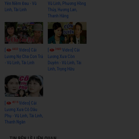
Yên Niềm Đau - Vũ
Vũ Linh, Phương Hồng
Linh, Tài Linh
Thủy, Hương Lan,
Thanh Hằng
4433
3600
[
Video] Cải
[
Video] Cải
Lương Nợ Cha Con Trả
Lương Xưa Còn
- Vũ Linh, Tài Linh
Duyên - Vũ Linh, Tài
Linh, Trọng Hữu
4016
[
Video] Cải
Lương Xưa Cô Dâu
Phụ - Vũ Linh, Tài Linh,
Thanh Ngân
TIN BÊN LỀ LIÊN QUAN