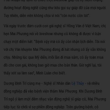
đường hoạt động nghề cũng như kêu gọi sự giúp đỡ của mọi người.
Tuy nhiên, diễn viên không chịu vì nói "còn nước còn tát".
Vài ngày trước đám cưới con gái nghệ sĩ Hồng Vân ở Việt Nam, chị
hẹn Mai Phương nói về liveshow nhưng cô không đi được vì bận
chạy một điểm hát. "Bệnh vậy mà cô ấy còn nhận lịch diễn. Tôi nói
với chị Vân khuyên Mai Phương đừng đi hát nhưng cô ấy vẫn không
chịu. Những lúc qua Mỹ diễn, mỗi lần đi mua sắm, cô ấy toàn mua
đồ cho con gái, không bao giờ mua cho bản thân. Giờ nghĩ lại, tôi
thấy xót xa làm sao", Minh Luân cho biết.
Dương Đình Trí cùng mẹ - Nghệ sĩ Nhân dân
Lệ Thủy
- và nhiều
đồng nghiệp đã vào bệnh viện thăm Mai Phương. Khi Dương Đình
Trí ngỏ ý làm một đêm nhạc vận động nghệ sĩ giúp cô, Mai Phương
tiếp tục từ chối vì sợ phiền đồng nghiệp. Trên giường bệnh, cô