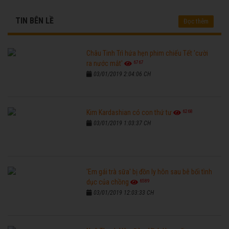
TIN BÊN LỀ
Đọc thêm
Châu Tinh Trì hứa hẹn phim chiếu Tết 'cười
6767
ra nước mắt'
03/01/2019 2:04:06 CH
6268
Kim Kardashian có con thứ tư
03/01/2019 1:03:37 CH
'Em gái trà sữa' bị đồn ly hôn sau bê bối tình
6589
dục của chồng
03/01/2019 12:03:33 CH