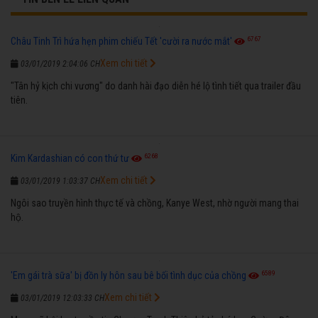
6767
Châu Tinh Trì hứa hẹn phim chiếu Tết 'cười ra nước mắt'
Xem chi tiết
03/01/2019 2:04:06 CH
"Tân hỷ kịch chi vương" do danh hài đạo diễn hé lộ tình tiết qua trailer đầu
tiên.
6268
Kim Kardashian có con thứ tư
Xem chi tiết
03/01/2019 1:03:37 CH
Ngôi sao truyền hình thực tế và chồng, Kanye West, nhờ người mang thai
hộ.
6589
'Em gái trà sữa' bị đồn ly hôn sau bê bối tình dục của chồng
Xem chi tiết
03/01/2019 12:03:33 CH