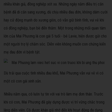
nhiều khán giả, đồng nghiệp xót xa. Những ngày nằm điều trị căn
bệnh đã di căn sang xương, dù chịu nhiều đau đớn, không dám cười
hay cử động mạnh do xương giòn, cô vẫn giữ bình tĩnh, vui vẻ khi
có đồng nghiệp, bạn bè đến thăm. Một trong những mối quan tâm
lớn của Mai Phương là con gái 5 tuổi - bé Lavie, hiện được gửi cho
một người trợ lý chăm sóc. Diễn viên không muốn con chứng kiến
mẹ đau đớn vì bệnh tật.
Dù trải qua cuộc tình nhiều đau khổ, Mai Phương vẫn vui vẻ vì có
một cô con gái xinh xắn.
Nhiều năm qua, cô luôn tự tin với vai trò làm mẹ đơn thân. Trước
khi có con, Mai Phương đã gây dựng được vị trí vững chắc trong
làng diễn viên. Cô được khán giả nhớ đến khi hoạt động đa dạng