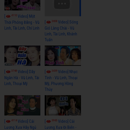
4110
[
Video] Một
3658
[
Video] Sóng
Thời Phóng Đãng - Vũ
Linh, Tài Linh, Chí Linh
Gió Làng Chài - Vũ
Linh, Tài Linh, Khánh
Tuấn
3768
3439
[
Video] Dãy
[
Video] Nhạc
Ngân Hà - Vũ Linh, Tài
Tình - Vũ Linh, Thoại
Linh, Thoại Mỹ
Mỹ, Phương Hồng
Thủy
4114
3965
[
Video] Cải
[
Video] Cải
Lương Xưa Hãy Ngủ
Lương Xưa Đi Biển -