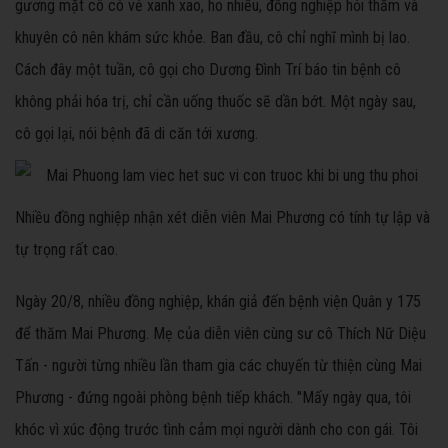
gương mặt cô có vẻ xanh xao, ho nhiều, đồng nghiệp hỏi thăm và
khuyên cô nên khám sức khỏe. Ban đầu, cô chỉ nghĩ mình bị lao.
Cách đây một tuần, cô gọi cho Dương Đình Trí báo tin bệnh cô
không phải hóa trị, chỉ cần uống thuốc sẽ dần bớt. Một ngày sau,
cô gọi lại, nói bệnh đã di căn tới xương.
Nhiều đồng nghiệp nhận xét diễn viên Mai Phương có tính tự lập và
tự trọng rất cao.
Ngày 20/8, nhiều đồng nghiệp, khán giả đến bệnh viện Quân y 175
để thăm Mai Phương. Mẹ của diễn viên cùng sư cô Thích Nữ Diệu
Tấn - người từng nhiều lần tham gia các chuyến từ thiện cùng Mai
Phương - đứng ngoài phòng bệnh tiếp khách. "Mấy ngày qua, tôi
khóc vì xúc động trước tình cảm mọi người dành cho con gái. Tôi