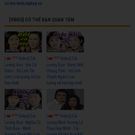
cu tan binh
,
laptop cu
[VIDEO] CÓ THỂ BẠN QUAN TÂM
7670
6922
[
Video] Cải
[
Video] Cải
Lương Xưa : Đời Cô
Lương Xưa : Nước Mắt
Diễm - Vũ Linh Tài
Chung Tình - Vũ Linh
Linh | cải lương xã hội
Thanh Ngân | cải
hay nhất
lương xã hội hay nhất
6064
6684
[
Video] Cải
[
Video] Cải
Lương Xưa : Nghĩa Cũ
Lương Minh Vương Lệ
Tình Xưa - Minh
Thuỷ Hay Nhất - Cải
Vương Thoại Mỹ | cải
Lương Xã Hội Xưa Bất