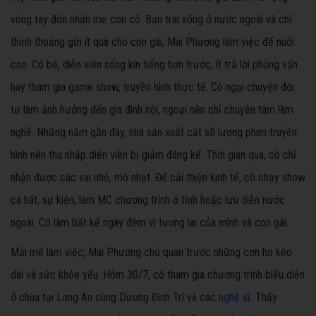
vòng tay đón nhận mẹ con cô. Bạn trai sống ở nước ngoài và chỉ
thỉnh thoảng gửi ít quà cho con gái, Mai Phương làm việc để nuôi
con. Có bé, diễn viên sống kín tiếng hơn trước, ít trả lời phỏng vấn
hay tham gia game show, truyền hình thực tế. Cô ngại chuyện đời
tư làm ảnh hưởng đến gia đình nội, ngoại nên chỉ chuyên tâm làm
nghề. Những năm gần đây, nhà sản xuất cắt số lượng phim truyền
hình nên thu nhập diễn viên bị giảm đáng kể. Thời gian qua, cô chỉ
nhận được các vai nhỏ, mờ nhạt. Để cải thiện kinh tế, cô chạy show
ca hát, sự kiện, làm MC chương trình ở tỉnh hoặc lưu diễn nước
ngoài. Cô làm bất kể ngày đêm vì tương lai của mình và con gái.
Mải mê làm việc, Mai Phương chủ quan trước những cơn ho kéo
dài và sức khỏe yếu. Hôm 30/7, cô tham gia chương trình biểu diễn
ở chùa tại Long An cùng Dương Đình Trí và các
nghệ sĩ
. Thấy