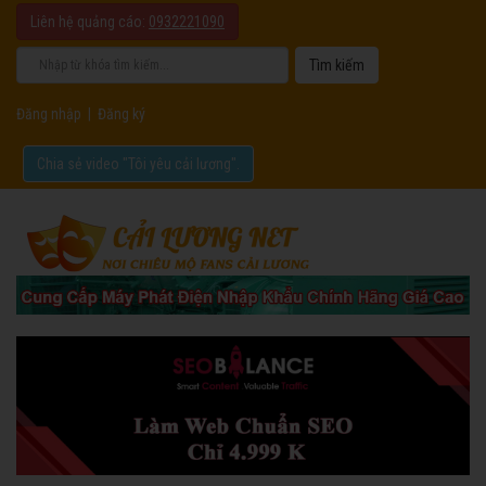
Liên hệ quảng cáo:
0932221090
Đăng nhập
|
Đăng ký
Chia sẻ video "Tôi yêu cải lương".