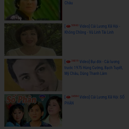
Châu
50843
[
Video] Cải Lương Xã Hội -
Không Chồng - Vũ Linh Tài Linh
36019
[
Video] Bụi đời - Cải lương
trước 1975 Hùng Cường, Bạch Tuyết,
Mỹ Châu, Dũng Thanh Lâm
34584
[
Video] Cải Lương Xã Hội: SỐ
PHẬN