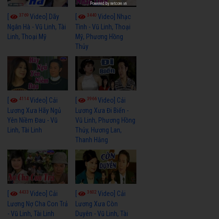
Powered by
netcore.vn
3769
3440
[
Video] Dãy
[
Video] Nhạc
Ngân Hà - Vũ Linh, Tài
Tình - Vũ Linh, Thoại
Linh, Thoại Mỹ
Mỹ, Phương Hồng
Thủy
4114
3966
[
Video] Cải
[
Video] Cải
Lương Xưa Hãy Ngủ
Lương Xưa Đi Biển -
Yên Niềm Đau - Vũ
Vũ Linh, Phương Hồng
Linh, Tài Linh
Thủy, Hương Lan,
Thanh Hằng
4433
3602
[
Video] Cải
[
Video] Cải
Lương Nợ Cha Con Trả
Lương Xưa Còn
- Vũ Linh, Tài Linh
Duyên - Vũ Linh, Tài