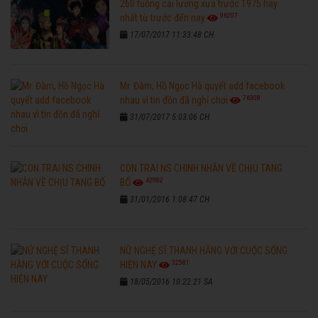
260 tuồng cải lương xưa trước 1975 hay
96207
nhất từ trước đến nay
17/07/2017 11:33:48 CH
Mr. Đàm, Hồ Ngọc Hà quyết add facebook
76308
nhau vì tin đồn đã nghỉ chơi
31/07/2017 5:03:06 CH
CON TRAI NS CHINH NHẪN VỀ CHỊU TANG
42982
BỐ
31/01/2016 1:08:47 CH
NỮ NGHỆ SĨ THANH HẰNG VỚI CUỘC SỐNG
32581
HIỆN NAY
18/05/2016 10:22:21 SA