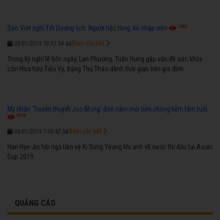
7682
Sao Việt nghỉ Tết Dương lịch: Người tiệc tùng, kẻ nhập viện
Xem chi tiết
03/01/2019 10:01:54 SA
Trong kỳ nghỉ lễ bốn ngày, Lan Phương, Tuấn Hưng gặp vấn đề sức khỏe
còn Hoa hậu Tiểu Vy, Đặng Thu Thảo dành thời gian bên gia đình.
Mỹ nhân 'Truyền thuyết Joo Mong' đón năm mới bên chồng kém tám tuổi
4508
Xem chi tiết
03/01/2019 7:00:42 SA
Han Hye Jin hội ngộ tiền vệ Ki Sung Yeung khi anh về nước thi đấu tại Asian
Cup 2019.
QUẢNG CÁO