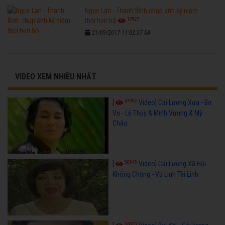
Ngọc Lan - Thanh Bình chụp ảnh kỷ niệm
17827
thời hẹn hò
21/09/2017 11:02:37 SA
VIDEO XEM NHIỀU NHẤT
67092
[
Video] Cải Lương Xưa - Bơ
Vơ - Lệ Thủy & Minh Vương & Mỹ
Châu
50845
[
Video] Cải Lương Xã Hội -
Không Chồng - Vũ Linh Tài Linh
36023