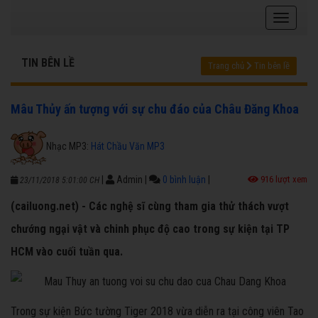
TIN BÊN LỀ
Trang chủ
Tin bên lề
Mâu Thủy ấn tượng với sự chu đáo của Châu Đăng Khoa
Nhạc MP3:
Hát Chầu Văn MP3
|
Admin
|
0 bình luận
|
916 lượt xem
23/11/2018 5:01:00 CH
(cailuong.net) - Các nghệ sĩ cùng tham gia thử thách vượt
chướng ngại vật và chinh phục độ cao trong sự kiện tại TP
HCM vào cuối tuần qua.
Trong sự kiện Bức tường Tiger 2018 vừa diễn ra tại công viên Tao