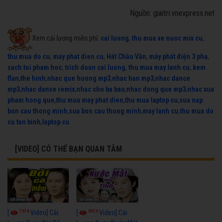
Nguồn: giaitri.vnexpress.net
Xem cải lương miễn phí:
cai luong
,
thu mua xe nuoc mia cu
,
thu mua do cu
,
may phat dien cu
,
Hát Chầu Văn
,
máy phát điện 3 pha
,
sach toi pham hoc
,
trich doan cai luong
,
thu mua may lanh cu
,
kem
flan
,
the hinh
,
nhac que huong mp3
,
nhac han mp3
,
nhac dance
mp3
,
nhac dance remix
,
nhac cho ba bau
,
nhac dong que mp3
,
nhac xua
pham hong que
,
thu mua may phat dien
,
thu mua laptop cu
,
sua nap
bon cau thong minh
,
sua bon cau thong minh
,
may lanh cu
,
thu mua do
cu tan binh
,
laptop cu
[VIDEO] CÓ THỂ BẠN QUAN TÂM
7674
6926
[
Video] Cải
[
Video] Cải