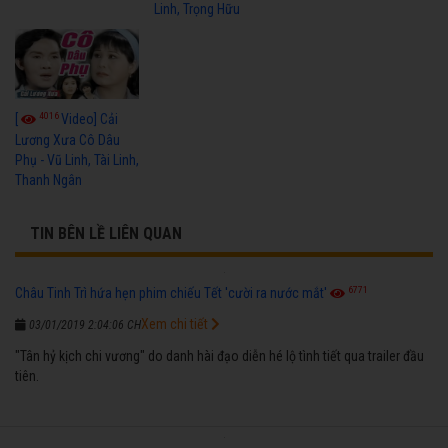
Linh, Trọng Hữu
4016
[
Video] Cải
Lương Xưa Cô Dâu
Phụ - Vũ Linh, Tài Linh,
Thanh Ngân
TIN BÊN LỀ LIÊN QUAN
6771
Châu Tinh Trì hứa hẹn phim chiếu Tết 'cười ra nước mắt'
Xem chi tiết
03/01/2019 2:04:06 CH
"Tân hỷ kịch chi vương" do danh hài đạo diễn hé lộ tình tiết qua trailer đầu
tiên.