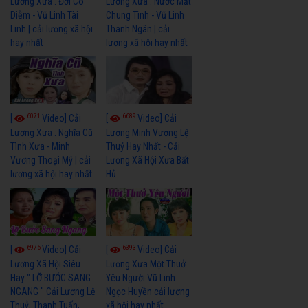
Lương Xưa : Đời Cô
Lương Xưa : Nước Mắt
Diễm - Vũ Linh Tài
Chung Tình - Vũ Linh
Linh | cải lương xã hội
Thanh Ngân | cải
hay nhất
lương xã hội hay nhất
6071
6689
[
Video] Cải
[
Video] Cải
Lương Xưa : Nghĩa Cũ
Lương Minh Vương Lệ
Tình Xưa - Minh
Thuỷ Hay Nhất - Cải
Vương Thoại Mỹ | cải
Lương Xã Hội Xưa Bất
lương xã hội hay nhất
Hủ
6976
6393
[
Video] Cải
[
Video] Cải
Lương Xã Hội Siêu
Lương Xưa Một Thuở
Hay " LỠ BƯỚC SANG
Yêu Người Vũ Linh
NGANG " Cải Lương Lệ
Ngọc Huyền cải lương
Thuỷ, Thanh Tuấn,
xã hội hay nhất