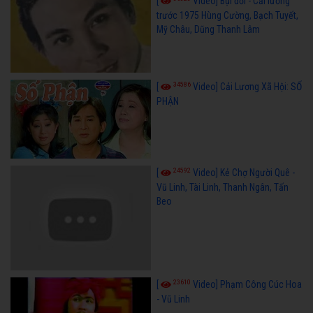
[
Video] Bụi đời - Cải lương
trước 1975 Hùng Cường, Bạch Tuyết,
Mỹ Châu, Dũng Thanh Lâm
34586
[
Video] Cải Lương Xã Hội: SỐ
PHẬN
24592
[
Video] Kẻ Chợ Người Quê -
Vũ Linh, Tài Linh, Thanh Ngân, Tấn
Beo
23610
[
Video] Phạm Công Cúc Hoa
- Vũ Linh