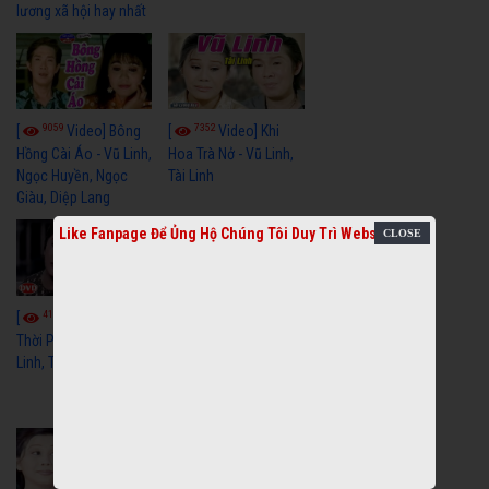
lương xã hội hay nhất
9059
7352
[
Video] Bông
[
Video] Khi
Hồng Cài Áo - Vũ Linh,
Hoa Trà Nở - Vũ Linh,
Ngọc Huyền, Ngọc
Tài Linh
Giàu, Diệp Lang
Like Fanpage Để Ủng Hộ Chúng Tôi Duy Trì Website
4110
[
Video] Một
3659
[
Video] Sóng
Thời Phóng Đãng - Vũ
Linh, Tài Linh, Chí Linh
Gió Làng Chài - Vũ
Linh, Tài Linh, Khánh
Tuấn