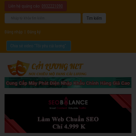
Liên hệ quảng cáo:
0932221090
Đăng nhập
|
Đăng ký
Chia sẻ video "Tôi yêu cải lương".