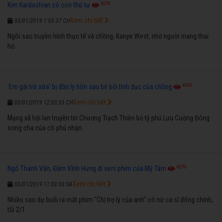
6270
Kim Kardashian có con thứ tư
Xem chi tiết
03/01/2019 1:03:37 CH
Ngôi sao truyền hình thực tế và chồng, Kanye West, nhờ người mang thai
hộ.
6592
'Em gái trà sữa' bị đồn ly hôn sau bê bối tình dục của chồng
Xem chi tiết
03/01/2019 12:03:33 CH
Mạng xã hội lan truyền tin Chương Trạch Thiên bỏ tỷ phú Lưu Cường Đông
song cha của cô phủ nhận.
6270
Ngô Thanh Vân, Đàm Vĩnh Hưng đi xem phim của Mỹ Tâm
Xem chi tiết
03/01/2019 11:03:00 SA
Nhiều sao dự buổi ra mắt phim "Chị trợ lý của anh" có nữ ca sĩ đóng chính,
tối 2/1.