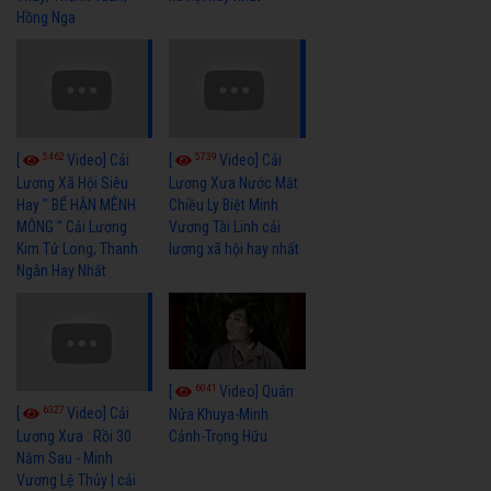
Hồng Nga
5462
5739
[
Video] Cải
[
Video] Cải
Lương Xã Hội Siêu
Lương Xưa Nước Mắt
Hay " BỂ HẬN MÊNH
Chiều Ly Biệt Minh
MÔNG " Cải Lương
Vương Tài Linh cải
Kim Tử Long, Thanh
lương xã hội hay nhất
Ngân Hay Nhất
6041
[
Video] Quán
6327
[
Video] Cải
Nửa Khuya-Minh
Cảnh-Trọng Hữu
Lương Xưa : Rồi 30
Năm Sau - Minh
Vương Lệ Thủy | cải