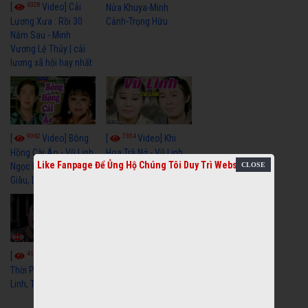
6328
[
Video] Cải
Nửa Khuya-Minh
Cảnh-Trọng Hữu
Lương Xưa : Rồi 30
Năm Sau - Minh
Vương Lệ Thủy | cải
lương xã hội hay nhất
9062
7354
[
Video] Bông
[
Video] Khi
Hồng Cài Áo - Vũ Linh,
Hoa Trà Nở - Vũ Linh,
Like Fanpage Để Ủng Hộ Chúng Tôi Duy Trì Website
Ngọc Huyền, Ngọc
Tài Linh
Giàu, Diệp Lang
4111
[
Video] Một
3659
[
Video] Sóng
Thời Phóng Đãng - Vũ
Linh, Tài Linh, Chí Linh
Gió Làng Chài - Vũ
Linh, Tài Linh, Khánh