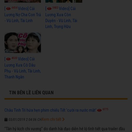
4434
3602
[
Video] Cải
[
Video] Cải
Lương Nợ Cha Con Trả
Lương Xưa Còn
- Vũ Linh, Tài Linh
Duyên - Vũ Linh, Tài
Linh, Trọng Hữu
4020
[
Video] Cải
Lương Xưa Cô Dâu
Phụ - Vũ Linh, Tài Linh,
Thanh Ngân
TIN BÊN LỀ LIÊN QUAN
6775
Châu Tinh Trì hứa hẹn phim chiếu Tết 'cười ra nước mắt'
Xem chi tiết
03/01/2019 2:04:06 CH
"Tân hỷ kịch chi vương" do danh hài đạo diễn hé lộ tình tiết qua trailer đầu