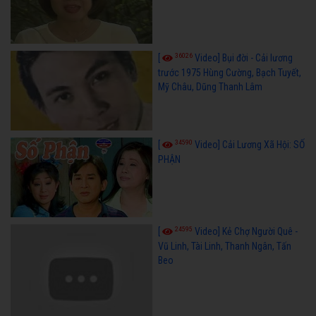
36026
[
Video] Bụi đời - Cải lương
trước 1975 Hùng Cường, Bạch Tuyết,
Mỹ Châu, Dũng Thanh Lâm
34590
[
Video] Cải Lương Xã Hội: SỐ
PHẬN
24595
[
Video] Kẻ Chợ Người Quê -
Vũ Linh, Tài Linh, Thanh Ngân, Tấn
Beo