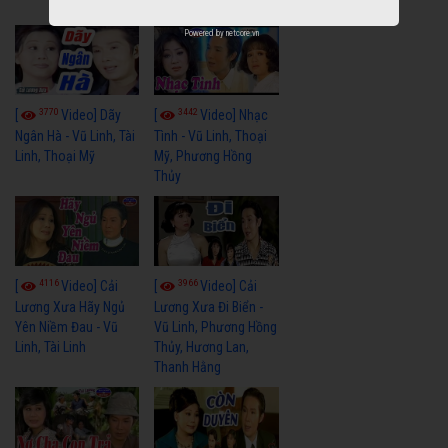
Tuấn
Powered by
netcore.vn
3770
3442
[
Video] Dãy
[
Video] Nhạc
Ngân Hà - Vũ Linh, Tài
Tình - Vũ Linh, Thoại
Linh, Thoại Mỹ
Mỹ, Phương Hồng
Thủy
4116
3966
[
Video] Cải
[
Video] Cải
Lương Xưa Hãy Ngủ
Lương Xưa Đi Biển -
Yên Niềm Đau - Vũ
Vũ Linh, Phương Hồng
Linh, Tài Linh
Thủy, Hương Lan,
Thanh Hằng