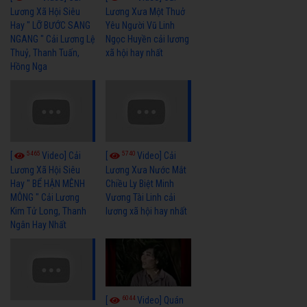
Lương Xã Hội Siêu
Lương Xưa Một Thuở
Hay " LỠ BƯỚC SANG
Yêu Người Vũ Linh
NGANG " Cải Lương Lệ
Ngọc Huyền cải lương
Thuỷ, Thanh Tuấn,
xã hội hay nhất
Hồng Nga
5465
5740
[
Video] Cải
[
Video] Cải
Lương Xã Hội Siêu
Lương Xưa Nước Mắt
Hay " BỂ HẬN MÊNH
Chiều Ly Biệt Minh
MÔNG " Cải Lương
Vương Tài Linh cải
Kim Tử Long, Thanh
lương xã hội hay nhất
Ngân Hay Nhất
6044
[
Video] Quán