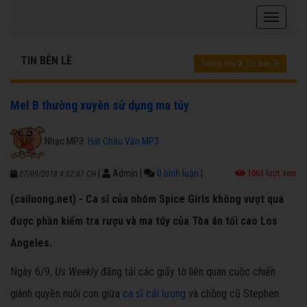
TIN BÊN LỀ
Trang chủ
Tin bên lề
Mel B thường xuyên sử dụng ma túy
Nhạc MP3:
Hát Chầu Văn MP3
|
Admin
|
0 bình luận
|
1063 lượt xem
07/09/2018 4:02:01 CH
(cailuong.net) - Ca sĩ của nhóm Spice Girls không vượt qua
được phần kiểm tra rượu và ma túy của Tòa án tối cao Los
Angeles.
Ngày 6/9,
Us Weekly
đăng tải các giấy tờ liên quan cuộc chiến
giành quyền nuôi con giữa
ca sĩ cải lương
và chồng cũ Stephen