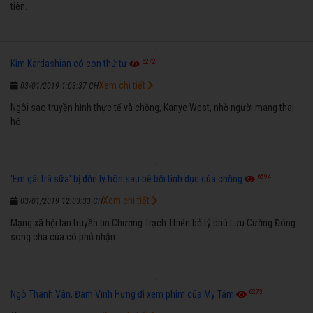
tiên.
6272
Kim Kardashian có con thứ tư
Xem chi tiết
03/01/2019 1:03:37 CH
Ngôi sao truyền hình thực tế và chồng, Kanye West, nhờ người mang thai
hộ.
6594
'Em gái trà sữa' bị đồn ly hôn sau bê bối tình dục của chồng
Xem chi tiết
03/01/2019 12:03:33 CH
Mạng xã hội lan truyền tin Chương Trạch Thiên bỏ tỷ phú Lưu Cường Đông
song cha của cô phủ nhận.
6273
Ngô Thanh Vân, Đàm Vĩnh Hưng đi xem phim của Mỹ Tâm