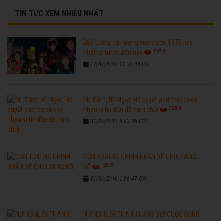
TIN TỨC XEM NHIỀU NHẤT
260 tuồng cải lương xưa trước 1975 hay
96220
nhất từ trước đến nay
17/07/2017 11:33:48 CH
Mr. Đàm, Hồ Ngọc Hà quyết add facebook
76309
nhau vì tin đồn đã nghỉ chơi
31/07/2017 5:03:06 CH
CON TRAI NS CHINH NHẪN VỀ CHỊU TANG
42985
BỐ
31/01/2016 1:08:47 CH
NỮ NGHỆ SĨ THANH HẰNG VỚI CUỘC SỐNG