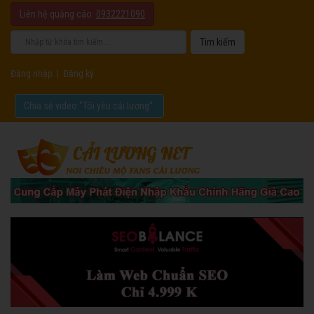
Liên hệ quảng cáo:
0932221090
Đăng nhập
|
Đăng ký
Chia sẻ video "Tôi yêu cải lương".