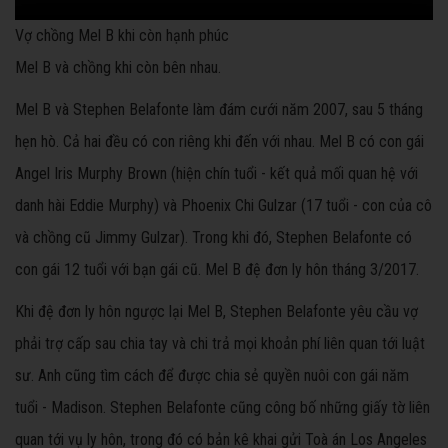
Vợ chồng Mel B khi còn hạnh phúc
Mel B và chồng khi còn bên nhau.
Mel B và Stephen Belafonte làm đám cưới năm 2007, sau 5 tháng
hẹn hò. Cả hai đều có con riêng khi đến với nhau. Mel B có con gái
Angel Iris Murphy Brown (hiện chín tuổi - kết quả mối quan hệ với
danh hài Eddie Murphy) và Phoenix Chi Gulzar (17 tuổi - con của cô
và chồng cũ Jimmy Gulzar). Trong khi đó, Stephen Belafonte có
con gái 12 tuổi với bạn gái cũ. Mel B đệ đơn ly hôn tháng 3/2017.
Khi đệ đơn ly hôn ngược lại Mel B, Stephen Belafonte yêu cầu vợ
phải trợ cấp sau chia tay và chi trả mọi khoản phí liên quan tới luật
sư. Anh cũng tìm cách để được chia sẻ quyền nuôi con gái năm
tuổi - Madison. Stephen Belafonte cũng công bố những giấy tờ liên
quan tới vụ ly hôn, trong đó có bản kê khai gửi Toà án Los Angeles