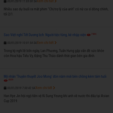
Xem chi tiết
03/01/2019 11:03:00 SA
Nhiều sao dự buổi ra mắt phim "Chị trợ lý của anh" có nữ ca sĩ đóng chính,
tối 2/1.
7686
Sao Việt nghỉ Tết Dương lịch: Người tiệc tùng, kẻ nhập viện
Xem chi tiết
03/01/2019 10:01:54 SA
Trong kỳ nghỉ lễ bốn ngày, Lan Phương, Tuấn Hưng gặp vấn đề sức khỏe
còn Hoa hậu Tiểu Vy, Đặng Thu Thảo dành thời gian bên gia đình.
Mỹ nhân 'Truyền thuyết Joo Mong' đón năm mới bên chồng kém tám tuổi
4509
Xem chi tiết
03/01/2019 7:00:42 SA
Han Hye Jin hội ngộ tiền vệ Ki Sung Yeung khi anh về nước thi đấu tại Asian
Cup 2019.