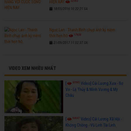
32583
HIỆN NAY
18/05/2016 10:22:21 SA
Ngọc Lan - Thanh Bình chụp ảnh kỷ niệm
17828
thời hẹn hò
21/09/2017 11:02:37 SA
VIDEO XEM NHIỀU NHẤT
67095
[
Video] Cải Lương Xưa - Bơ
Vơ - Lệ Thủy & Minh Vương & Mỹ
Châu
50847
[
Video] Cải Lương Xã Hội -
Không Chồng - Vũ Linh Tài Linh