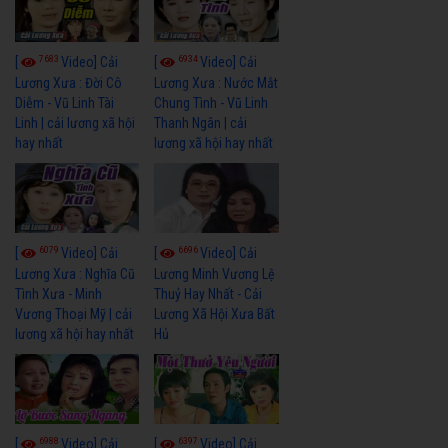
7683
6934
[
Video] Cải
[
Video] Cải
Lương Xưa : Đời Cô
Lương Xưa : Nước Mắt
Diễm - Vũ Linh Tài
Chung Tình - Vũ Linh
Linh | cải lương xã hội
Thanh Ngân | cải
hay nhất
lương xã hội hay nhất
6079
6696
[
Video] Cải
[
Video] Cải
Lương Xưa : Nghĩa Cũ
Lương Minh Vương Lệ
Tình Xưa - Minh
Thuỷ Hay Nhất - Cải
Vương Thoại Mỹ | cải
Lương Xã Hội Xưa Bất
lương xã hội hay nhất
Hủ
6988
6397
[
Video] Cải
[
Video] Cải