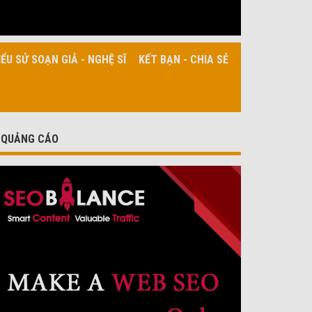
IỂU SỬ SOẠN GIẢ - NGHỆ SĨ
KẾT BẠN - CHIA SẺ
QUẢNG CÁO