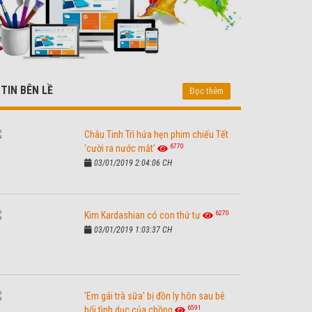
TIN BÊN LỀ
Đọc thêm
Châu Tinh Trì hứa hẹn phim chiếu Tết
6770
'cười ra nước mắt'
03/01/2019 2:04:06 CH
6270
Kim Kardashian có con thứ tư
03/01/2019 1:03:37 CH
'Em gái trà sữa' bị đồn ly hôn sau bê
6591
bối tình dục của chồng