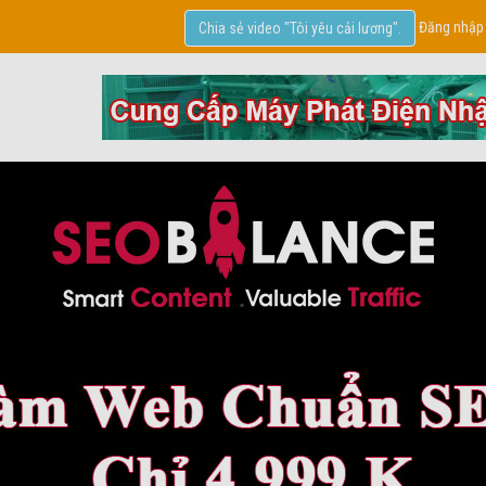
Đăng nhập
Chia sẻ video "Tôi yêu cải lương".