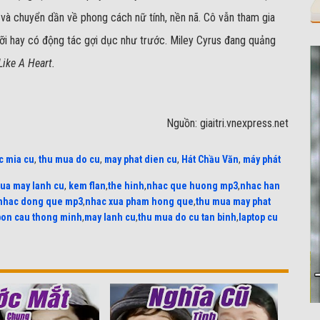
và chuyển dần về phong cách nữ tính, nền nã. Cô vẫn tham gia
ỡi hay có động tác gợi dục như trước. Miley Cyrus đang quảng
ike A Heart.
Nguồn: giaitri.vnexpress.net
c mia cu
,
thu mua do cu
,
may phat dien cu
,
Hát Chầu Văn
,
máy phát
ua may lanh cu
,
kem flan
,
the hinh
,
nhac que huong mp3
,
nhac han
nhac dong que mp3
,
nhac xua pham hong que
,
thu mua may phat
bon cau thong minh
,
may lanh cu
,
thu mua do cu tan binh
,
laptop cu