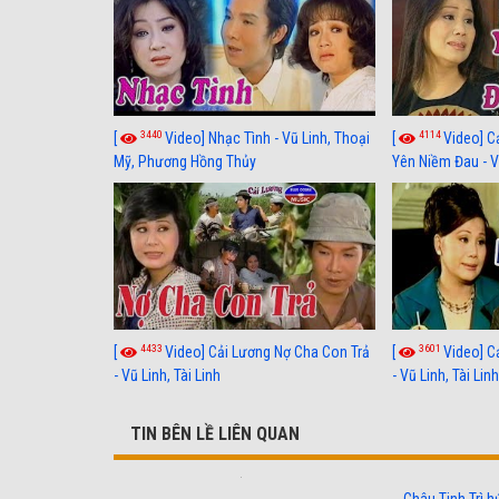
3440
4114
[
Video] Nhạc Tình - Vũ Linh, Thoại
[
Video] C
Mỹ, Phương Hồng Thủy
Yên Niềm Đau - Vũ
4433
3601
[
Video] Cải Lương Nợ Cha Con Trả
[
Video] C
- Vũ Linh, Tài Linh
- Vũ Linh, Tài Lin
TIN BÊN LỀ LIÊN QUAN