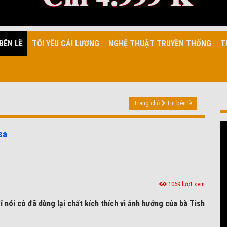
BÊN LỀ
TÔI YÊU CẢI LƯƠNG
NGHỆ THUẬT TRUYỀN THỐNG
T
Trang chủ
Tin bên lề
 sa
1069 lượt xem
̃ nói cô đã dùng lại chất kích thích vì ảnh hưởng của bà Tish