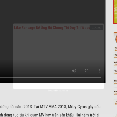
Like Fanpage Để Ủng Hộ Chúng Tôi Duy Trì Website
Powered by
netcore.vn
m dừng hồi năm 2013. Tại MTV VMA 2013, Miley Cyrus gây sốc
nh động tục tĩu khi quay MV hay trên sân khấu. Hai năm trở lại