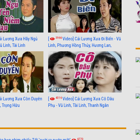
3966
ải Lương Xưa Hãy Ngủ
[
Video] Cải Lương Xưa Đi Biển - Vũ
 Linh, Tài Linh
Linh, Phương Hồng Thủy, Hương Lan,
Thanh Hằng
4016
ải Lương Xưa Còn Duyên
[
Video] Cải Lương Xưa Cô Dâu
h, Trọng Hữu
Phụ - Vũ Linh, Tài Linh, Thanh Ngân
6770