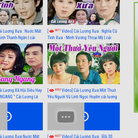
6071
ải Lương Xưa : Nước Mắt
[
Video] Cải Lương Xưa : Nghĩa Cũ
Linh Thanh Ngân | cải
Tình Xưa - Minh Vương Thoại Mỹ | cải
 nhất
lương xã hội hay nhất
6393
ải Lương Xã Hội Siêu Hay
[
Video] Cải Lương Xưa Một Thuở
NGANG " Cải Lương Lệ
Yêu Người Vũ Linh Ngọc Huyền cải lương
n, Hồng Nga
xã hội hay nhất
6327
ải Lương Xưa Nước Mắt
[
Video] Cải Lương Xưa : Rồi 30