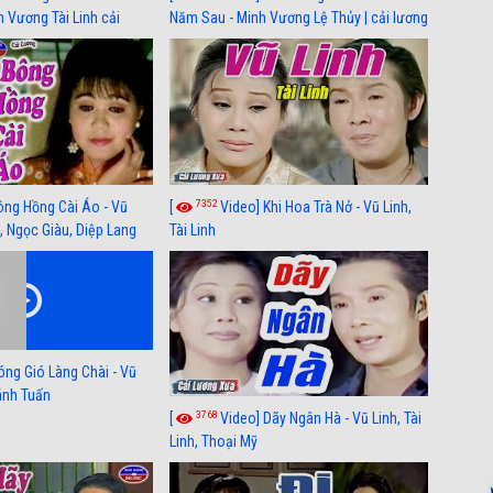
h Vương Tài Linh cải
Năm Sau - Minh Vương Lệ Thủy | cải lương
 nhất
xã hội hay nhất
7352
ông Hồng Cài Áo - Vũ
[
Video] Khi Hoa Trà Nở - Vũ Linh,
, Ngọc Giàu, Diệp Lang
Tài Linh
óng Gió Làng Chài - Vũ
hánh Tuấn
3768
[
Video] Dãy Ngân Hà - Vũ Linh, Tài
Linh, Thoại Mỹ