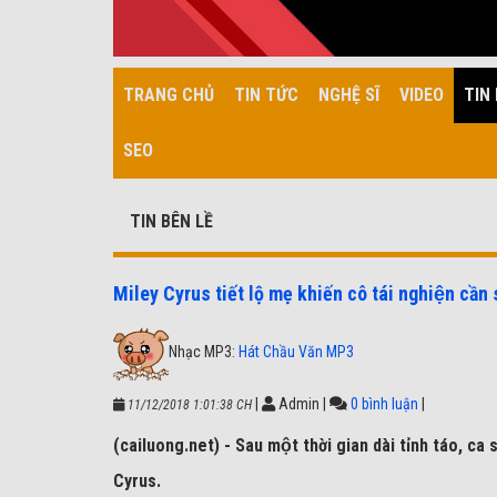
TRANG CHỦ
TIN TỨC
NGHỆ SĨ
VIDEO
TIN 
SEO
TIN BÊN LỀ
Miley Cyrus tiết lộ mẹ khiến cô tái nghiện cần
Nhạc MP3:
Hát Chầu Văn MP3
|
Admin
|
0 bình luận
|
11/12/2018 1:01:38 CH
(cailuong.net) - Sau một thời gian dài tỉnh táo, ca si
Cyrus.