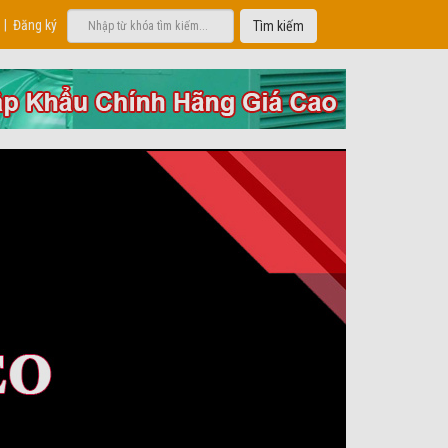
|
Đăng ký