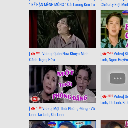
" BỂ HẬN MÊNH MÔNG " Cải Lương Kim Tử
Chiều Ly Biệt Min
Long, Thanh Ngân Hay Nhất
lương xã hội hay
6041
9059
[
Video] Quán Nửa Khuya-Minh
[
Video] B
Cảnh-Trọng Hữu
Linh, Ngọc Huyền
3659
[
Video] S
Linh, Tài Linh, K
4110
[
Video] Một Thời Phóng Đãng - Vũ
Linh, Tài Linh, Chí Linh