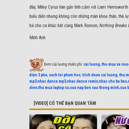
đây, Miley Cyrus hàn gắn tình cảm với Liam Hemsworth 
biểu diễn nhưng không còn những màn khoe thân, thè lư
bá cho ca khúc hát cùng Mark Ronson,
Nothing Breaks L
Minh Anh
Xem cải lương miễn phí:
cai luong
,
thu mua xe nuo
điện 3 pha
,
sach toi pham hoc
,
trich doan cai luong
,
thu m
mp3
,
nhac dance mp3
,
nhac dance remix
,
nhac cho ba bau
,
dien
,
thu mua laptop cu
,
sua nap bon cau thong minh
,
sua 
[VIDEO] CÓ THỂ BẠN QUAN TÂM