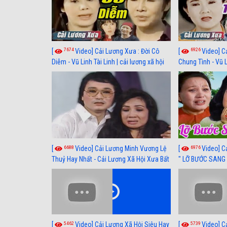
7674
6926
[
Video] Cải Lương Xưa : Đời Cô
[
Video] C
Diễm - Vũ Linh Tài Linh | cải lương xã hội
Chung Tình - Vũ 
hay nhất
lương xã hội hay
6688
6976
[
Video] Cải Lương Minh Vương Lệ
[
Video] C
Thuỷ Hay Nhất - Cải Lương Xã Hội Xưa Bất
" LỠ BƯỚC SANG 
Hủ
Thuỷ, Thanh Tuấ
5462
5739
[
Video] Cải Lương Xã Hội Siêu Hay
[
Video] C