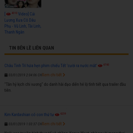
4010
[
Video] Cải
Lương Xưa Cô Dâu
Phụ - Vũ Linh, Tài Linh,
Thanh Ngân
TIN BÊN LỀ LIÊN QUAN
6760
Châu Tinh Trì hứa hẹn phim chiếu Tết 'cười ra nước mắt'
Xem chi tiết
03/01/2019 2:04:06 CH
"Tân hỷ kịch chi vương" do danh hài đạo diễn hé lộ tình tiết qua trailer đầu
tiên.
6259
Kim Kardashian có con thứ tư
Xem chi tiết
03/01/2019 1:03:37 CH