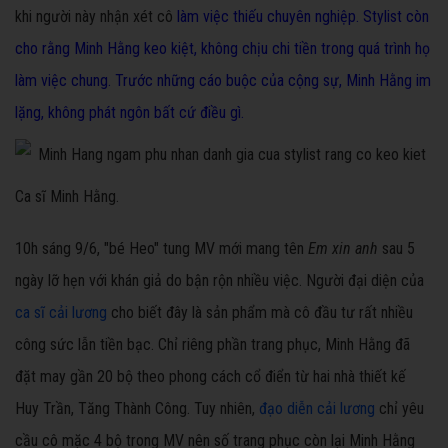
khi người này nhận xét cô
làm việc thiếu chuyên nghiệp. Stylist còn
cho rằng Minh Hằng keo kiệt, không chịu chi tiền trong quá trình họ
làm việc chung. Trước những cáo buộc của cộng sự, Minh Hằng im
lặng, không phát ngôn bất cứ điều gì.
Ca sĩ Minh Hằng.
10h sáng 9/6, "bé Heo" tung MV mới mang tên
Em xin anh
sau 5
ngày lỡ hẹn với khán giả do bận rộn nhiều việc. Người đại diện của
ca sĩ cải lương
cho biết đây là sản phẩm mà cô đầu tư rất nhiều
công sức lẫn tiền bạc. Chỉ riêng phần trang phục, Minh Hằng đã
đặt may gần 20 bộ theo phong cách cổ điển từ hai nhà thiết kế
Huy Trần, Tăng Thành Công. Tuy nhiên,
đạo diễn cải lương
chỉ yêu
cầu cô mặc 4 bộ trong MV nên số trang phục còn lại Minh Hằng