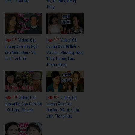
Linh, Thoại Mỹ
Mỹ, Phương Hồng
Thủy
4112
3962
[
Video] Cải
[
Video] Cải
Lương Xưa Hãy Ngủ
Lương Xưa Đi Biển -
Yên Niềm Đau - Vũ
Vũ Linh, Phương Hồng
Linh, Tài Linh
Thủy, Hương Lan,
Thanh Hằng
4430
3597
[
Video] Cải
[
Video] Cải
Lương Nợ Cha Con Trả
Lương Xưa Còn
- Vũ Linh, Tài Linh
Duyên - Vũ Linh, Tài
Linh, Trọng Hữu