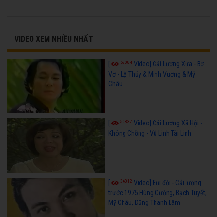
VIDEO XEM NHIỀU NHẤT
67084
[
Video] Cải Lương Xưa - Bơ
Vơ - Lệ Thủy & Minh Vương & Mỹ
Châu
50837
[
Video] Cải Lương Xã Hội -
Không Chồng - Vũ Linh Tài Linh
36012
[
Video] Bụi đời - Cải lương
trước 1975 Hùng Cường, Bạch Tuyết,
Mỹ Châu, Dũng Thanh Lâm