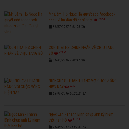
Mr. Đàm, Hồ Ngọc Hà quyết add facebook
76298
nhau vì tin đồn đã nghỉ chơi
31/07/2017 5:03:06 CH
CON TRAI NS CHINH NHẪN VỀ CHỊU TANG
42968
BỐ
31/01/2016 1:08:47 CH
NỮ NGHỆ SĨ THANH HẰNG VỚI CUỘC SỐNG
32571
HIỆN NAY
18/05/2016 10:22:21 SA
Ngọc Lan - Thanh Bình chụp ảnh kỷ niệm
17818
thời hẹn hò
21/09/2017 11:02:37 SA