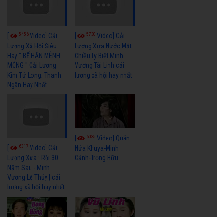
5456
5730
[
Video] Cải
[
Video] Cải
Lương Xã Hội Siêu
Lương Xưa Nước Mắt
Hay " BỂ HẬN MÊNH
Chiều Ly Biệt Minh
MÔNG " Cải Lương
Vương Tài Linh cải
Kim Tử Long, Thanh
lương xã hội hay nhất
Ngân Hay Nhất
6035
[
Video] Quán
6317
[
Video] Cải
Nửa Khuya-Minh
Cảnh-Trọng Hữu
Lương Xưa : Rồi 30
Năm Sau - Minh
Vương Lệ Thủy | cải
lương xã hội hay nhất