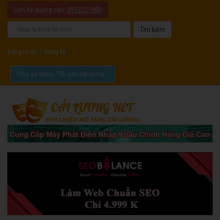
Liên hệ quảng cáo:
0932221090
Đăng nhập
|
Đăng ký
Chia sẻ video "Tôi yêu cải lương".