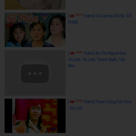
34574
[
Video] Cải Lương Xã Hội: SỐ
PHẬN
24582
[
Video] Kẻ Chợ Người Quê -
Vũ Linh, Tài Linh, Thanh Ngân, Tấn
Beo
23598
[
Video] Phạm Công Cúc Hoa
- Vũ Linh