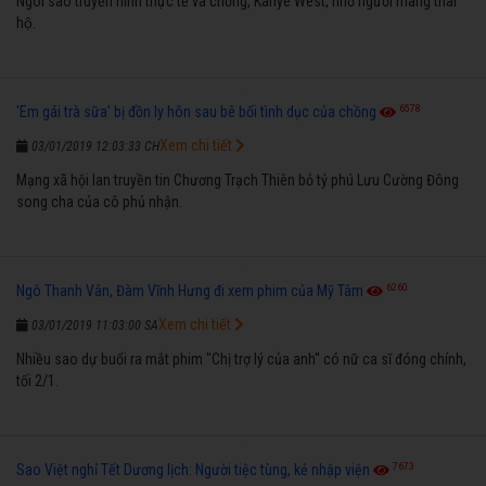
Ngôi sao truyền hình thực tế và chồng, Kanye West, nhờ người mang thai
hộ.
6578
'Em gái trà sữa' bị đồn ly hôn sau bê bối tình dục của chồng
Xem chi tiết
03/01/2019 12:03:33 CH
Mạng xã hội lan truyền tin Chương Trạch Thiên bỏ tỷ phú Lưu Cường Đông
song cha của cô phủ nhận.
6260
Ngô Thanh Vân, Đàm Vĩnh Hưng đi xem phim của Mỹ Tâm
Xem chi tiết
03/01/2019 11:03:00 SA
Nhiều sao dự buổi ra mắt phim "Chị trợ lý của anh" có nữ ca sĩ đóng chính,
tối 2/1.
7673
Sao Việt nghỉ Tết Dương lịch: Người tiệc tùng, kẻ nhập viện