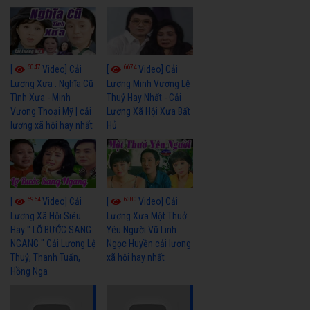
6047
6674
[
Video] Cải
[
Video] Cải
Lương Xưa : Nghĩa Cũ
Lương Minh Vương Lệ
Tình Xưa - Minh
Thuỷ Hay Nhất - Cải
Vương Thoại Mỹ | cải
Lương Xã Hội Xưa Bất
lương xã hội hay nhất
Hủ
6964
6380
[
Video] Cải
[
Video] Cải
Lương Xã Hội Siêu
Lương Xưa Một Thuở
Hay " LỠ BƯỚC SANG
Yêu Người Vũ Linh
NGANG " Cải Lương Lệ
Ngọc Huyền cải lương
Thuỷ, Thanh Tuấn,
xã hội hay nhất
Hồng Nga