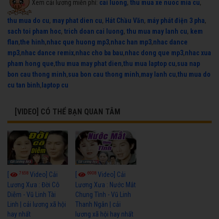
Xem cải lương miễn phí:
cai luong
,
thu mua xe nuoc mia cu
,
thu mua do cu
,
may phat dien cu
,
Hát Chầu Văn
,
máy phát điện 3 pha
,
sach toi pham hoc
,
trich doan cai luong
,
thu mua may lanh cu
,
kem
flan
,
the hinh
,
nhac que huong mp3
,
nhac han mp3
,
nhac dance
mp3
,
nhac dance remix
,
nhac cho ba bau
,
nhac dong que mp3
,
nhac xua
pham hong que
,
thu mua may phat dien
,
thu mua laptop cu
,
sua nap
bon cau thong minh
,
sua bon cau thong minh
,
may lanh cu
,
thu mua do
cu tan binh
,
laptop cu
[VIDEO] CÓ THỂ BẠN QUAN TÂM
7658
6908
[
Video] Cải
[
Video] Cải
Lương Xưa : Đời Cô
Lương Xưa : Nước Mắt
Diễm - Vũ Linh Tài
Chung Tình - Vũ Linh
Linh | cải lương xã hội
Thanh Ngân | cải
hay nhất
lương xã hội hay nhất