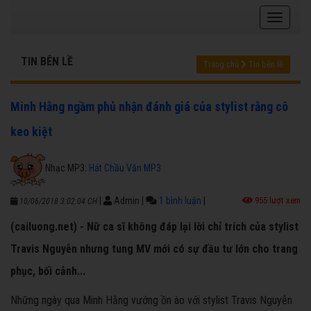
TIN BÊN LỀ
Trang chủ
Tin bên lề
Minh Hằng ngầm phủ nhận đánh giá của stylist rằng cô
keo kiệt
Nhạc MP3:
Hát Chầu Văn MP3
|
Admin
|
1 bình luận
|
955 lượt xem
10/06/2018 3:02:04 CH
(cailuong.net) - Nữ ca sĩ không đáp lại lời chỉ trích của stylist
Travis Nguyễn nhưng tung MV mới có sự đầu tư lớn cho trang
phục, bối cảnh...
Những ngày qua Minh Hằng vướng ồn ào với stylist Travis Nguyễn