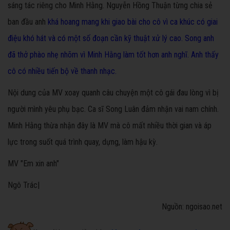
sáng tác riêng cho Minh Hằng. Nguyễn Hồng Thuận từng chia sẻ
ban đầu anh
khá hoang mang khi giao bài cho cô vì ca khúc có giai
điệu khó hát và có một số đoạn cần kỹ thuật xử lý cao. Song anh
đã thở phào nhẹ nhõm vì Minh Hằng làm tốt hơn anh nghĩ. Anh thấy
cô có nhiều tiến bộ về thanh nhạc.
Nội dung của MV xoay quanh câu chuyện một cô gái đau lòng vì bị
người mình yêu phụ bạc. Ca sĩ Song Luân đảm nhận vai nam chính.
Minh Hằng thừa nhận đây là MV mà cô mất nhiều thời gian và áp
lực trong suốt quá trình quay, dựng, làm hậu kỳ.
MV "Em xin anh"
Ngô Trác|
Nguồn: ngoisao.net